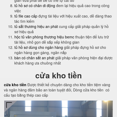
gian vừa phải để bé có thể tự cất đồ
tủ hồ sơ có chân di động
đem lại hiệu quả cao trong công
việc
tủ file cao cấp
đựng tài liệu với hiệu xuất cao, dễ dàng thao
tác tìm kiếm
tủ sắt thương hiệu an phát
cung cấp giải pháp quản lý hồ
sơ hiệu quả
hộc tủ văn phòng thương hiệu bemc
thuận tiện để lưu trữ
tài liệu, nhỏ gọn dễ sắp xếp không gian
tủ hồ sơ dùng cho ngân hàng
giải pháp đựng hồ sơ cho
ngân hàng gọn gàng, ngăn nắp
bàn có chân sắt an phát
giải pháp văn phòng hiện đại được
khách hàng ưa chuông nhất
cửa kho tiền
cửa kho tiền
Được thiết kế chuyên dàng cho kho tiền tiệm vàng
và ngân hàng đảm bảo an toàn tuyệt đối, Dòng cửa kho tiền có
cấu tạo bằng thép cao cấp