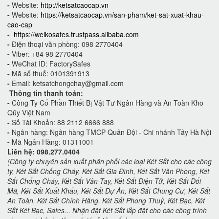
-
Website:
http://ketsatcaocap.vn
-
Website:
https://ketsatcaocap.vn/san-pham/ket-sat-xuat-khau-
cao-cap
-
https://welkosafes.trustpass.alibaba.com
-
Điện thoại văn phòng: 098 2770404
-
Viber: +84 98 2770404
-
WeChat ID: FactorySafes
-
Mã số thuế: 0101391913
-
Email: ketsatchongchay@gmail.com
Thông tin thanh toán:
-
Công Ty Cổ Phần Thiết Bị Vật Tư Ngân Hàng và An Toàn Kho
Qũy Việt Nam
-
Số Tài Khoản: 88 2112 6666 888
-
Ngân hàng: Ngân hàng TMCP Quân Đội - Chi nhánh Tây Hà Nội
-
Mã Ngân Hàng: 01311001
Liên hệ: 098.277.0404
(Công ty chuyên sản xuất phân phối các loại Két Sắt cho các công
ty, Két Sắt Chống Cháy, Két Sắt Gia Đình, Két Sắt Văn Phòng, Két
Sắt Chống Cháy, Két Sắt Vân Tay, Két Sắt Điện Tử, Két Sắt Đổi
Mã, Két Sắt Xuất Khẩu, Két Sắt Dự Án, Két Sắt Chung Cư, Két Sắt
An Toàn, Két Sắt Chính Hãng, Két Sắt Phong Thuỷ, Két Bạc, Két
Sắt Két Bạc, Safes... Nhận đặt Két Sắt lắp đặt cho các công trình