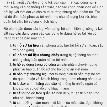
máy sản xuất cửa kho chúng tôi luôn cập nhật các công nghệ
mới. Nâng cấp hệ thống sản xuất, đào tạo công nhân viên để luôn
bắt kịp với thời đại và cho ra thị trường những sản phẩm tốt. Tất
cả để đảm bảo phục vụ tốt nhất nhu cầu sử dụng lưu trữ, bảo
quản tài sản, hồ sơ của khách hàng.
Để bảo quản được các loại văn bằng, hồ sơ ... hiện tại công ty két
sắt cao cấp đang cung cấp các dòng tủ đựng hồ sơ tài liệu có
trang bị khóa bảo mật như:
tủ hồ sơ tài liệu
văn phòng giúp lưu trữ hồ sơ an toàn, sắp
xếp gọn gàng
tủ hồ sơ tài liệu chống cháy
trang bị hệ thống an toàn
chống cháy bảo quản hồ sơ tốt nhất
tủ hồ sơ dùng trong bộ công an
sản phẩm chuyên dụng
phục vụ bảo quản hồ sơ cho bộ công an việt nam
tủ bảo mật thương hiệu bdi
thương hiệu tủ bảo mật hồ sơ
đã quen thuộc với khách hàng trong nước những năm qua
tủ locker chính hãng cao cấp
hệ thống tủ nhiều ngăn có
khóa phục vụ gửi đồ cho khách hàng
tủ sắt đựng đồ treo quần áo
bền đẹp, thuận tiện đáp ứng
nhu cầu khách hàng
tủ sắt trường mầm mon
thiết kế nhiều màu sắc, đẹp, không