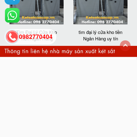
Tìm Đại Lý Cửa Kho
tìm đại lý cửa kho tiền
0982770404
Tiền Ngân Hàng
Ngân Hàng uy tín
back
to
top