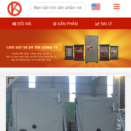
ĐỔI MÃ
SẢN PHẨM
ĐẠI LÝ