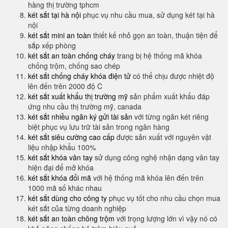
hàng thị trường tphcm
két sắt tại hà nội
phục vụ nhu cầu mua, sử dụng két tại hà
nội
két sắt mini an toàn
thiết kế nhỏ gọn an toàn, thuận tiện để
sắp xếp phòng
két sắt an toàn chống cháy
trang bị hệ thống mã khóa
chống trộm, chống sao chép
két sắt chống cháy khóa điện tử
có thể chịu được nhiệt độ
lên đến trên 2000 độ C
két sắt xuất khẩu thị trường mỹ
sản phẩm xuất khẩu đáp
ứng nhu cầu thị trường mỹ, canada
két sắt nhiều ngăn ký gửi tài sản
với từng ngăn két riêng
biệt phục vụ lưu trữ tài sản trong ngân hàng
két sắt siêu cường cao cấp
được sản xuất với nguyên vật
liệu nhập khẩu 100%
két sắt khóa vân tay
sử dụng công nghệ nhận dạng vân tay
hiện đại để mở khóa
két sắt khóa đổi mã
với hệ thống mã khóa lên đến trên
1000 mã số khác nhau
két sắt dùng cho công ty
phục vụ tốt cho nhu cầu chọn mua
két sắt của từng doanh nghiệp
két sắt an toàn chông trộm
với trọng lượng lớn vì vậy nó có