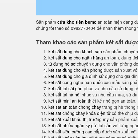
Sản phẩm
cửa kho tiền bemc
an toàn hiện đạng đư
chúng tôi theo số 0982770404 để nhận thêm thông t
Tham khảo các sản phẩm két sắt được 
két sắt dùng cho khách sạn
sản phẩm chuyên
két sắt dùng cho ngân hàng
an toàn, dung tíc
tủ đựng hồ sơ
chuyên dụng cho văn phòng do
két sắt dùng cho văn phòng
được sản xuất với
két sắt dùng cho gia đình
sử dụng cho gia đình
két sắt công nghệ hàn quốc
các mẫu sản phẩm
két sắt tại sài gòn
phục vụ nhu cầu sử dụng ch
két sắt tại hà nội
phục vụ nhu cầu mua, sử dụng
két sắt mini an toàn
thiết kế nhỏ gọn an toàn,
két sắt an toàn chống cháy
trang bị hệ thống
két sắt chống cháy khóa điện tử
có thể chịu đ
két sắt xuất khẩu thị trường mỹ
sản phẩm xuất
két sắt nhiều ngăn ký gửi tài sản
với từng ngăn
két sắt siêu cường cao cấp
được sản xuất với
két sắt khóa vân tay
sử dụng công nghệ nhận 