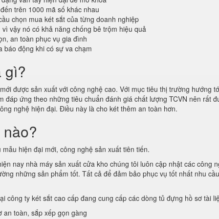
 đến trên 1000 mã số khác nhau
cầu chọn mua két sắt của từng doanh nghiệp
n vì vậy nó có khả năng chống bê trộm hiệu quả
n, an toàn phục vụ gia đình
a báo động khi có sự va chạm
à gì?
ới được sản xuất với công nghệ cao. Với mục tiêu thị trường hướng tới
hẩm đáp ứng theo những tiêu chuẩn đánh giá chất lượng TCVN nên rất
công nghệ hiện đại. Điều này là cho két thêm an toàn hơn.
i nào?
 mẫu hiện đại mới, công nghệ sản xuất tiên tiến.
 hiện nay nhà máy sản xuất cửa kho chúng tôi luôn cập nhật các công 
ị trường những sản phẩm tốt. Tất cả để đảm bảo phục vụ tốt nhất nhu cầ
tại công ty két sắt cao cấp đang cung cấp các dòng tủ đựng hồ sơ tài l
ơ an toàn, sắp xếp gọn gàng