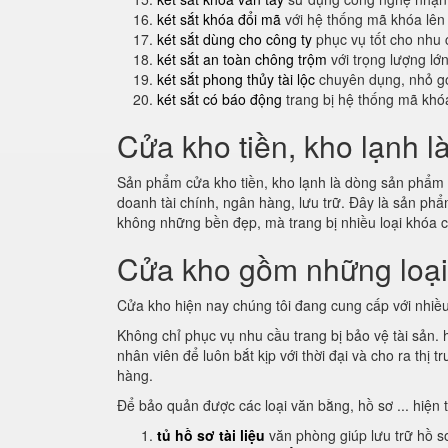
két sắt khóa đổi mã
với hệ thống mã khóa lên
két sắt dùng cho công ty
phục vụ tốt cho nhu 
két sắt an toàn chông trộm
với trọng lượng lớ
két sắt phong thủy tài lộc
chuyên dụng, nhỏ gọ
két sắt có báo động
trang bị hệ thống mã khó
Cửa kho tiền, kho lạnh l
Sản phẩm cửa kho tiền, kho lạnh là dòng sản phẩm m
doanh tài chính, ngân hàng, lưu trữ. Đây là sản p
không những bền đẹp, mà trang bị nhiều loại khóa 
Cửa kho gồm những loạ
Cửa kho hiện nay chúng tôi đang cung cấp với nhiều
Không chỉ phục vụ nhu cầu trang bị bảo vệ tài sản.
nhân viên để luôn bắt kịp với thời đại và cho ra th
hàng.
Để bảo quản được các loại văn bằng, hồ sơ ... hiện 
tủ hồ sơ tài liệu
văn phòng giúp lưu trữ hồ s