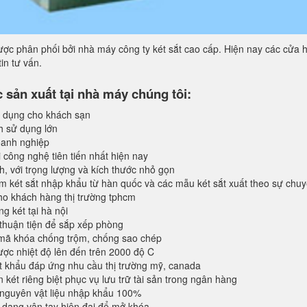
ợc phân phối bởi nhà máy công ty két sắt cao cấp. Hiện nay các cửa h
in tư vấn.
sản xuất tại nhà máy chúng tôi:
 dụng cho khách sạn
h sử dụng lớn
anh nghiệp
 công nghệ tiên tiến nhất hiện nay
, với trọng lượng và kích thước nhỏ gọn
 két sắt nhập khẩu từ hàn quốc và các mẫu két sắt xuất theo sự chu
o khách hàng thị trường tphcm
 két tại hà nội
 thuận tiện để sắp xếp phòng
 mã khóa chống trộm, chống sao chép
ược nhiệt độ lên đến trên 2000 độ C
 khẩu đáp ứng nhu cầu thị trường mỹ, canada
 két riêng biệt phục vụ lưu trữ tài sản trong ngân hàng
 nguyên vật liệu nhập khẩu 100%
dạng vân tay hiện đại để mở khóa