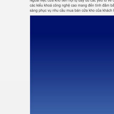
Ngoài việc cửa kho tiền hội tụ đầy đủ các yếu tố về 
các kiểu khoá công nghệ cao mang đến tính đảm bảo
sàng phục vụ nhu cầu mua bán cửa kho của khách 