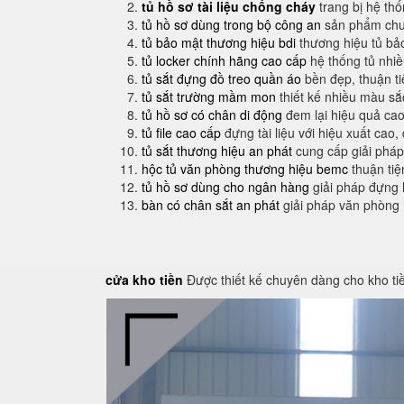
tủ hồ sơ tài liệu chống cháy
trang bị hệ th
tủ hồ sơ dùng trong bộ công an
sản phẩm chuy
tủ bảo mật thương hiệu bdi
thương hiệu tủ bả
tủ locker chính hãng cao cấp
hệ thống tủ nhi
tủ sắt đựng đồ treo quần áo
bền đẹp, thuận t
tủ sắt trường mầm mon
thiết kế nhiều màu sắ
tủ hồ sơ có chân di động
đem lại hiệu quả cao
tủ file cao cấp
đựng tài liệu với hiệu xuất cao,
tủ sắt thương hiệu an phát
cung cấp giải pháp
hộc tủ văn phòng thương hiệu bemc
thuận tiệ
tủ hồ sơ dùng cho ngân hàng
giải pháp đựng 
bàn có chân sắt an phát
giải pháp văn phòng
cửa kho tiền
Được thiết kế chuyên dàng cho kho ti