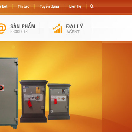
 két
Tin tức
Tuyển dụng
Liên hệ