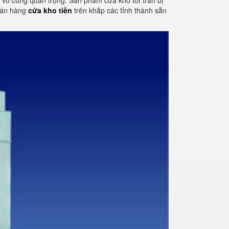
tố vô cùng quan trọng. Sản phẩm cửa kho tốt tran bị
 bán hàng
cửa kho tiền
trên khắp các tỉnh thành sẵn