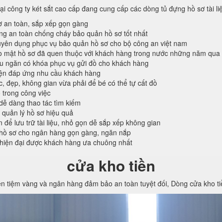
tại công ty két sắt cao cấp đang cung cấp các dòng tủ đựng hồ sơ tài l
ơ an toàn, sắp xếp gọn gàng
ống an toàn chống cháy bảo quản hồ sơ tốt nhất
ên dụng phục vụ bảo quản hồ sơ cho bộ công an việt nam
o mật hồ sơ đã quen thuộc với khách hàng trong nước những năm qua
ều ngăn có khóa phục vụ gửi đồ cho khách hàng
iện đáp ứng nhu cầu khách hàng
c, đẹp, không gian vừa phải để bé có thể tự cất đồ
 trong công việc
 dễ dàng thao tác tìm kiếm
 quản lý hồ sơ hiệu quả
n để lưu trữ tài liệu, nhỏ gọn dễ sắp xếp không gian
hồ sơ cho ngân hàng gọn gàng, ngăn nắp
 hiện đại được khách hàng ưa chuông nhất
cửa kho tiền
ền tiệm vàng và ngân hàng đảm bảo an toàn tuyệt đối, Dòng cửa kho t