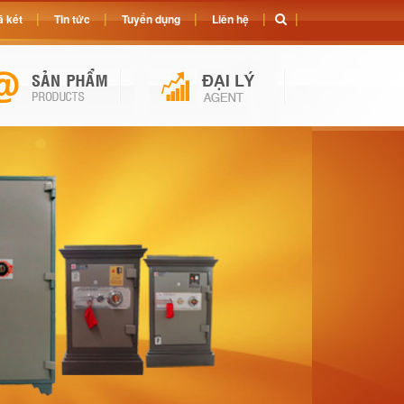
 két
Tin tức
Tuyển dụng
Liên hệ