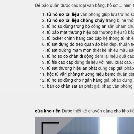
Để bảo quản được các loại văn bằng, hồ sơ ... hiện 
tủ hồ sơ tài liệu
văn phòng giúp lưu trữ hồ s
tủ hồ sơ tài liệu chống cháy
trang bị hệ th
tủ hồ sơ dùng trong bộ công an
sản phẩm chuy
tủ bảo mật thương hiệu bdi
thương hiệu tủ bả
tủ locker chính hãng cao cấp
hệ thống tủ nhi
tủ sắt đựng đồ treo quần áo
bền đẹp, thuận t
tủ sắt trường mầm mon
thiết kế nhiều màu sắ
tủ hồ sơ có chân di động
đem lại hiệu quả cao
tủ file cao cấp
đựng tài liệu với hiệu xuất cao,
tủ sắt thương hiệu an phát
cung cấp giải pháp
hộc tủ văn phòng thương hiệu bemc
thuận tiệ
tủ hồ sơ dùng cho ngân hàng
giải pháp đựng 
bàn có chân sắt an phát
giải pháp văn phòng
cửa kho tiền
Được thiết kế chuyên dàng cho kho ti