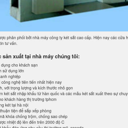
ợc phân phối bởi nhà máy công ty két sắt cao cấp. Hiện nay các cửa h
in tư vấn.
sản xuất tại nhà máy chúng tôi:
 dụng cho khách sạn
h sử dụng lớn
anh nghiệp
 công nghệ tiên tiến nhất hiện nay
, với trọng lượng và kích thước nhỏ gọn
 két sắt nhập khẩu từ hàn quốc và các mẫu két sắt xuất theo sự chu
o khách hàng thị trường tphcm
 két tại hà nội
 thuận tiện để sắp xếp phòng
 mã khóa chống trộm, chống sao chép
ược nhiệt độ lên đến trên 2000 độ C
 khẩu đáp ứng nhu cầu thị trường mỹ, canada