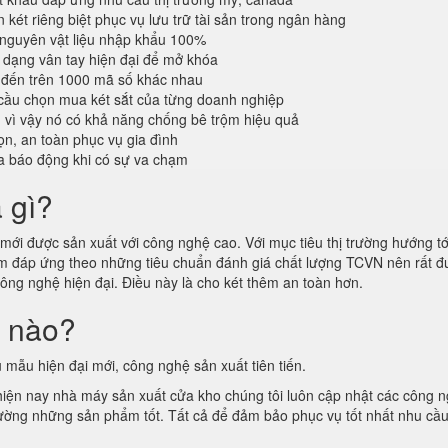
 két riêng biệt phục vụ lưu trữ tài sản trong ngân hàng
 nguyên vật liệu nhập khẩu 100%
dạng vân tay hiện đại để mở khóa
 đến trên 1000 mã số khác nhau
cầu chọn mua két sắt của từng doanh nghiệp
n vì vậy nó có khả năng chống bê trộm hiệu quả
n, an toàn phục vụ gia đình
a báo động khi có sự va chạm
à gì?
ới được sản xuất với công nghệ cao. Với mục tiêu thị trường hướng tới
hẩm đáp ứng theo những tiêu chuẩn đánh giá chất lượng TCVN nên rất
công nghệ hiện đại. Điều này là cho két thêm an toàn hơn.
i nào?
 mẫu hiện đại mới, công nghệ sản xuất tiên tiến.
 hiện nay nhà máy sản xuất cửa kho chúng tôi luôn cập nhật các công 
ị trường những sản phẩm tốt. Tất cả để đảm bảo phục vụ tốt nhất nhu cầ