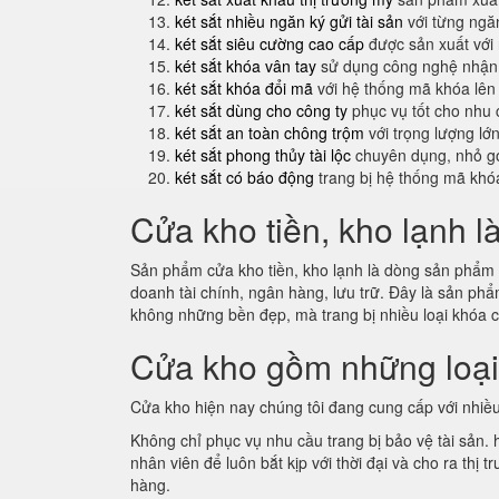
két sắt nhiều ngăn ký gửi tài sản
với từng ngăn
két sắt siêu cường cao cấp
được sản xuất với
két sắt khóa vân tay
sử dụng công nghệ nhận 
két sắt khóa đổi mã
với hệ thống mã khóa lên
két sắt dùng cho công ty
phục vụ tốt cho nhu 
két sắt an toàn chông trộm
với trọng lượng lớ
két sắt phong thủy tài lộc
chuyên dụng, nhỏ gọ
két sắt có báo động
trang bị hệ thống mã khó
Cửa kho tiền, kho lạnh l
Sản phẩm cửa kho tiền, kho lạnh là dòng sản phẩm m
doanh tài chính, ngân hàng, lưu trữ. Đây là sản p
không những bền đẹp, mà trang bị nhiều loại khóa 
Cửa kho gồm những loạ
Cửa kho hiện nay chúng tôi đang cung cấp với nhiều
Không chỉ phục vụ nhu cầu trang bị bảo vệ tài sản.
nhân viên để luôn bắt kịp với thời đại và cho ra th
hàng.