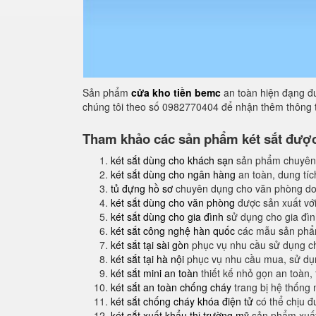
Sản phẩm
cửa kho tiền bemc
an toàn hiện đạng đư
chúng tôi theo số 0982770404 để nhận thêm thông t
Tham khảo các sản phẩm két sắt được 
két sắt dùng cho khách sạn
sản phẩm chuyên
két sắt dùng cho ngân hàng
an toàn, dung tíc
tủ đựng hồ sơ
chuyên dụng cho văn phòng do
két sắt dùng cho văn phòng
được sản xuất với
két sắt dùng cho gia đình
sử dụng cho gia đình
két sắt công nghệ hàn quốc
các mẫu sản phẩm
két sắt tại sài gòn
phục vụ nhu cầu sử dụng ch
két sắt tại hà nội
phục vụ nhu cầu mua, sử dụng
két sắt mini an toàn
thiết kế nhỏ gọn an toàn,
két sắt an toàn chống cháy
trang bị hệ thống
két sắt chống cháy khóa điện tử
có thể chịu đ
két sắt xuất khẩu thị trường mỹ
sản phẩm xuất