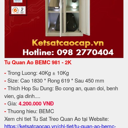
Tu Quan Ao BEMC 981 - 2K
-
Trong Luong: 40Kg ± 10Kg
-
Size: Cao 1830 * Rong 619 * Sau 450 mm
-
Thich Hop Su Dung: Bo cong an, quan doi, benh
vien, gia dinh....
-
Gia:
4.200.000 VNĐ
-
Thuong hieu: BEMC
Xem chi tiet Tu Sat Treo Quan Ao tại Website:
https://ketsatcaocap.vn/chi-tiet/tu-quan-ao-bemc-