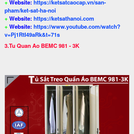
+
Website:
https://ketsatcaocap.vn/san-
pham/ket-sat-ha-noi
+
Website:
https://ketsathanoi.com
+
Website:
https://www.youtube.com/watch?
v=Pj1RtI49aRk&t=71s
3.
Tu Quan Ao BEMC 981 - 3K