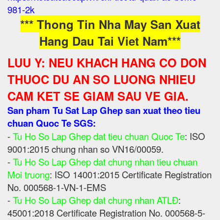
981-2k
*** Thong Tin Nha May San Xuat
Hang Dau Tai Viet Nam***
LUU Y: NEU KHACH HANG CO DON
THUOC DU AN SO LUONG NHIEU
CAM KET SE GIAM SAU VE GIA.
San pham Tu Sat Lap Ghep san xuat theo tieu
chuan Quoc Te SGS:
-
Tu Ho So Lap Ghep dat tieu chuan Quoc Te
: ISO
9001:2015 chung nhan so VN16/00059.
-
Tu Ho So Lap Ghep dat chung nhan tieu chuan
Moi truong
: ISO 14001:2015 Certificate Registration
No. 000568-1-VN-1-EMS
-
Tu Ho So Lap Ghep dat chung nhan ATLĐ
:
45001:2018 Certificate Registration No. 000568-5-