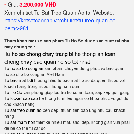
-
Gia:
3.200.000 VNĐ
Xem chi tiet Tu Sat Treo Quan Ao tại Website:
https://ketsatcaocap.vn/chi-tiet/tu-treo-quan-ao-
bemc-981
Tham khao mot so san pham Tu Ho So duoc san xuat tai nha
may chung toi:
Tu ho so chong chay
trang bi he thong an toan
chong chay bao quan ho so tot nhat
Tu ho so bo cong an
san pham chuyen dung phuc vu bao quan
ho so cho bo cong an Viet Nam
Tu bao mat bdi
thuong hieu tu bao mat ho so da quen thuoc voi
khach hang trong nuoc nhung nam qua
Tu Ho So
van phong giup luu tru ho so an toan, sap xep gon gang
Tu locker cao cap
he thong tu nhieu ngan co khoa phuc vu gui do
cho khach hang
Tu sat treo quan ao
ben dep, thuan tien dap ung nhu cau khach
hang
Tu sat mam non
thiet ke nhieu mau sac, dep, khong gian vua phai
de be co the tu cat do