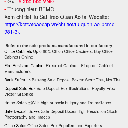
-
Gia:
5.200.000 VNĐ
-
Thuong hieu: BEMC
Xem chi tiet Tu Sat Treo Quan Ao tại Website:
https://ketsatcaocap.vn/chi-tiet/tu-quan-ao-bemc-
981-3k
Refer to the safe products manufactured in our factory:
Office Cabinets
Upto 80% Off on Office Cabinets: Buy Office
Cabinets Online
Fire Resistant Cabinet
Fireproof Cabinet - Fireproof Cabinet
Manufacturers
Bank Safes
15 Banking Safe Deposit Boxes: Store This, Not That
Deposit Safe Box
Safe Deposit Box Illustrations, Royalty-Free
Vector Graphics
Home Safes
With high or basic bulgary and fire resitance
Safe Deposit Boxes
Safe Deposit Boxes High Resolution Stock
Photography and Images
Office Safes
Office Safes Box Suppliers and Exporters.