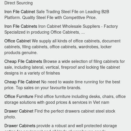
Direct Sourcing
Iron File Cabinet
Safe Trading Steel File on Leading B2B
Platform. Quality Steel File with Competitive Price.
Iron File Cabinets
Iron Cabinet Wholesale Suppliers - Factory
Specialized in producing Office Cabinets, ...
Office Cabinet
We supply all kinds of office cabinets, document
cabinets, filing cabinets, office cabinets, wardrobes, locker
products genuine.
Cheap File Cabinets
Browse a wide selection of filing cabinets for
sale, including lateral, vertical, fireproof and locking file cabinet
designs in a variety of finishes
Cheap File Cabinet
No need to waste time running for the best
price. Top sales on your favourite brands.
Office Furniture
Find office furniture including desks, chairs, office
storage solutions with good prices & services in Viet nam
Drawer Cabinet
Find the perfect drawers cabinet steel stock
photo.
Drawer Cabinets
provide a robust and well protected storage