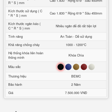
Cao 1.830 * Rộng 619 * Sâu 450mm
R * S ) mm
Kích thước sử dụng ( C
Cao 1.830 * Rộng 619 * Sâu 450mm
* R * S ) mm
Kích thước ngăn kéo (
Nhiều ngăn để đồ rất tiện lợi
C * R * S ) mm
Tính năng
An Toàn - Dễ sử dụng
Khả năng chống cháy
1000 - 1200°C
Hệ thống khóa liên hoàn
Khóa Chìa
thông minh
Đen
Xanh
Nâu
Đỏ
Trắng
Mầu sắc
Thương hiệu
BEMC
Bảo hành
2 Năm
Giá
7.500.000 VNĐ