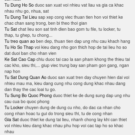
Tu Dung Ho So
duoc san xuat voi nhieu vat liau va gia ca khac
nhau nhu go, nhua, sat
Tu Dung Tai Lieu
sap xep cong viec thuan tien hon voi thiet ke
chac chan sang trong, ben bi theo thoi gian
Tu Sat
chat lieu son sat tinh dien bao gom tu file, tu locker, tu
thap, tu ghep, tu chong...
Tu treo quan ao
ben dep, thuan tien dap ung nhu cau khach hang
Tu Ho So Thap
voi kieu dang nho gon thich hop de tai lieu ho so
dat duoi ban cho nhan vien
Ke Sat Cao Cap
chiu duoc tai cao la san pham khong the thieu tai
cac kho, sieu thi,... giup viec trung bay san pham gon gang, ngan
nap hon
Tu Sat Dung Quan Ao
duoc san xuat tren day chuyen hien dai voi
nhieu mau ma​, kieu dang cung nhu cong dung khac nhau dang
dan thay the cac loai tu go.
Tu Sung Bo Quoc Phong
duoc thiet ke de dung sung dap ung nhu
cau cua bo quoc phong
Tu Locker
chuyen dung de dung cu nho, do dac ca nhan cho
cong nhan hoac tu gui do trong sieu thi, tu de cong nhan
Gia Sat
duoc thiet ke dung tai lieu, nhanh chong lay khi can thiet
voi nhieu kieu dang khac nhau phu hop voi cac tap ho so khac
nhau