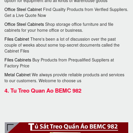
option for equipment and all kinds of warehouse goods
Office Steel Cabinet
Find Quality Products from Verified Suppliers.
Get a Live Quote Now
Office Steel Cabinets
Shop storage office furniture and file
cabinets for your home office or business.
Files Cabinet
There's been a lot of discussion over the past
couple of weeks about some top-secret documents called the
Cabinet Files
Files Cabinets
Buy Products from Prequalified Suppliers at
Factory Price
Metal Cabinet
We always provide reliable products and services
to our customers. Welcome to choose us
4.
Tu Treo Quan Ao BEMC 982