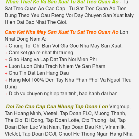
Nhan Thiet Ke Va San Xuat Tu Sat Treo Quan Ao
- Tu
Sat Treo Quan Ao Cao Cap - Tu Sat Treo Quan Ao Tien
Dung Theo Yeu Cau Rieng Voi Day Chuyen San Xuat Italy
Hien Dai Bac Nhat The Gioi.
Cam Ket Nha May San Xuat Tu Sat Treo Quan Ao
Lon
Nhat Dong Nam A:
+
Chung Toi Chi Ban Voi Gia Goc Nha May San Xuat.
+
Cam ket gia re nhat thi truong
+
Giao Hang va Lap Dat Tan Noi Mien Phi
+
Luon Luon Chiu Trach Nhiem Ve San Pham
+
Chu Tin Dat Len Hang Dau
+
Hang Moi 100% Den Tay Nha Phan Phoi Va Nguoi Tieu
Dung
+
Dich vu chuyen nghiep tan tinh, bao hanh dai han
Doi Tac Cao Cap Cua Nhung Tap Doan Lon
Vingroup,
Tan Hoang Minh, Viettel, Tap Doan FLC, Muong Thanh,
The Gioi Di Dong, Tap Doan Lotte, Oto Truong Hai, Tap
Doan Dien Luc Viet Nam, Tạp Doan Dau Khi, Vinamilk,
VietJet, Tap Doan DOJI, Chuoi He Thong Ngan Hang Nha