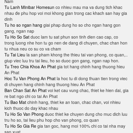
Nam
Tu Lanh Minibar Homesun
co nhieu mau ma va dung tich khac
nhau đe phu hop voi moi khong gian trong cac khach san hay gia
dinh
Tu ho so ngan hang
giai phap dung ho so cho ngan hang gon
gang, ngan nap
Tu Ho So Sat
duoc lam tu sat phun son tinh dien cao cap, co
trong luong nhe hon tu go nen de dang di chuyen, chac chan hon
tu nhua neu co su co va cham
Tu Tai Lieu
la san pham khong the thieu tai van phong, co quan,..
giup viec luu tru tai lieu, ho so duoc gon gang, ngan nap hon.
Tu Treo Chia Khoa An Phat
gia tot hang chinh hang thuong hieu
An Phat
Hoc Tu Van Phong An Phat
la hoc tu di dong thuan tien trong viec
di chuyen hang chinh hang thuong hieu An Phat
Ban Chan Sat An Phat
voi ket cau vung chac, thiet ke hien dai, gia
re bat ngo chi co tai An Phat
Tu Bao Mat
chinh hang, thiet ke an toan, chac chan, voi nhieu
kich thuoc do day khac nhau
Tu Ho So Van Phong
duoc thiet ke chuyen dung cho muc dich luu
tru ho so, tai lieu phu hop cho van phong, co quan
Tu Ho So Gia Re
gia tan goc, hang moi 100% chi co tai nha may
san xuat