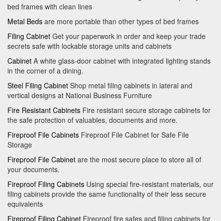
bed frames with clean lines
Metal Beds
are more portable than other types of bed frames
Filing Cabinet
Get your paperwork in order and keep your trade
secrets safe with lockable storage units and cabinets
Cabinet
A white glass-door cabinet with integrated lighting stands
in the corner of a dining.
Steel Filing Cabinet
Shop metal filing cabinets in lateral and
vertical designs at National Business Furniture
Fire Resistant Cabinets
Fire resistant secure storage cabinets for
the safe protection of valuables, documents and more.
Fireproof File Cabinets
Fireproof File Cabinet for Safe File
Storage
Fireproof File Cabinet
are the most secure place to store all of
your documents.
Fireproof Filing Cabinets
Using special fire-resistant materials, our
filing cabinets provide the same functionality of their less secure
equivalents
Fireproof Filing Cabinet
Fireproof fire safes and filing cabinets for