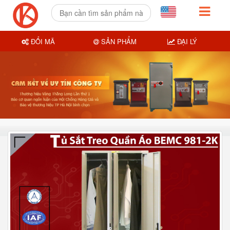
ĐỔI MÃ
SẢN PHẨM
ĐẠI LÝ