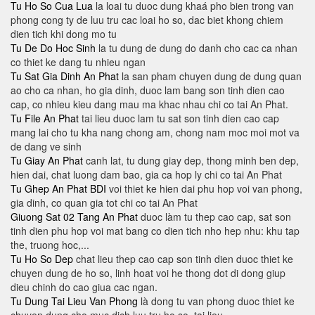
Tu Ho So Cua Lua
la loai tu duoc dung khaá pho bien trong van
phong cong ty de luu tru cac loai ho so, dac biet khong chiem
dien tich khi dong mo tu
Tu De Do Hoc Sinh
la tu dung de dung do danh cho cac ca nhan
co thiet ke dang tu nhieu ngan
Tu Sat Gia Dinh An Phat
la san pham chuyen dung de dung quan
ao cho ca nhan, ho gia dinh, duoc lam bang son tinh dien cao
cap, co nhieu kieu dang mau ma khac nhau chi co tai An Phat.
Tu File An Phat
tai lieu duoc lam tu sat son tinh dien cao cap
mang lai cho tu kha nang chong am, chong nam moc moi mot va
de dang ve sinh
Tu Giay An Phat
canh lat, tu dung giay dep, thong minh ben dep,
hien dai, chat luong dam bao, gia ca hop ly chi co tai An Phat
Tu Ghep An Phat BDI
voi thiet ke hien dai phu hop voi van phong,
gia dinh, co quan gia tot chi co tai An Phat
Giuong Sat 02 Tang An Phat
duoc làm tu thep cao cap, sat son
tinh dien phu hop voi mat bang co dien tich nho hep nhu: khu tap
the, truong hoc,...
Tu Ho So Dep
chat lieu thep cao cap son tinh dien duoc thiet ke
chuyen dung de ho so, linh hoat voi he thong dot di dong giup
dieu chinh do cao giua cac ngan.
Tu Dung Tai Lieu Van Phong
là dong tu van phong duoc thiet ke