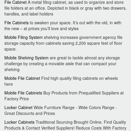
File Cabinet
A metal filing cabinet, as used to organize and store
file folders at an office. Depicted in black or gray with two drawers,
handles, and label holders
File Cabinets
to awaken your space. It’s out with the old, in with
the new – at prices you’ll love and styles
Mobile Filing System
shelving increases government agency file
storage capacity from cabinets saving 2,200 square feet of floor
space.
Mobile Shelving System
are great to tackle almost any storage
challenge by creating a movable aisle that can compact your
shelving
Mobile File Cabinet
Find high quality filing cabinets on wheels
here
Mobile File Cabinets
Buy Products from Prequalified Suppliers at
Factory Price
Locker Cabinet
Wide Furniture Range - Wide Colors Range -
Great Discounts and Prices
Locker Cabinets
Traditional Sourcing Brought Online. Find Quality
Products & Contact Verified Suppliers! Reduce Costs With Factory