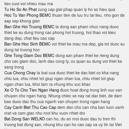
tiec cuoi voi nhieu mau ma
Tu Ho So An Phat
cung cap giai phap quan ly ho so hieu qua
Hoc Tu Van Phong BEMC
thuan tien de luu tru tai lieu, nho gon de
sap xep khong gian
Ban Ghe Hoi Truong BEMC
la dong san pham chuc nang duoc
thiet ke su dung trong cac phong hoi truong, hoi thao voi kieu
dang dep, chat lieu cao cap
Ban Ghe Hoc Sinh BEMC
voi thiet ke mau ma dep, gia tot duoc su
dung tai truong hoc
Ghe Tong Giam Doc BEMC
dong san pham thiet ke rieng dung
cho cac giam doc, lanh dao cong ty, co quan su dung voi thiet ke
sang trong
Cua Chong Chay
la loai cua duoc thiet ke dac biet co kha nang
chiu lua, chiu nhiet tot giup ngan chan lua, chiu nhiet tot giup
ngan chan lua, khoi lam ra nhung khu vuc khac
Xe O To Cho Tien Ngan Hang
đuoc hoat đong trong linh vuc van
chuyen cho ngan hang. Nhung chiec xe nay rat dac biet, de dam
bao duoc dac thu cua nganh van chuyen trong ngan hang
Cay Canh Biet Thu Cao Cap
dem den cho can nha ban luon xanh
mat va cam giac nhu mot khu vuon nhiet doi
Bat Dong San WELKO
can ho, du an moi duoc dau tu tren thi
truong bat đong san, nhung khu can ho cao cap va uy tin tai Viet