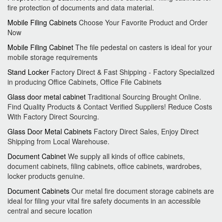
fire protection of documents and data material.
Mobile Filing Cabinets
Choose Your Favorite Product and Order
Now
Mobile Filing Cabinet
The file pedestal on casters is ideal for your
mobile storage requirements
Stand Locker
Factory Direct & Fast Shipping - Factory Specialized
in producing Office Cabinets, Office File Cabinets
Glass door metal cabinet
Traditional Sourcing Brought Online.
Find Quality Products & Contact Verified Suppliers! Reduce Costs
With Factory Direct Sourcing.
Glass Door Metal Cabinets
Factory Direct Sales, Enjoy Direct
Shipping from Local Warehouse.
Document Cabinet
We supply all kinds of office cabinets,
document cabinets, filing cabinets, office cabinets, wardrobes,
locker products genuine.
Document Cabinets
Our metal fire document storage cabinets are
ideal for filing your vital fire safety documents in an accessible
central and secure location