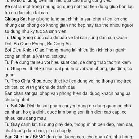
Tu ho so di dong
dem lai hieu qua cao trong cong viec
Ke sat
la mot trong nhung do dung noi that tien dung giup ban luu
tru do dac chiu tai cao
Giuong Sat
hay giuong tang sat chinh la san pham tien ich cho
nhung can phong co khong gian nho hep hay tap the nhieu nguoi
su dung nhu ky tuc xa sinh vien
Tu Dung Sung
duoc cap de bao ve tai san sung dan cua Quan
Doi, Bo Quoc Phong, Bo Cong An
Bot Dieu Khien Giao Thong
mang lai nhieu tien ich cho nganh
cong an nhat la khi thoi tiet xau
Tu File
dung tai lieu voi hieu suat cao, de dang thao tac tim kiem
Tu Ghep
voi thiet ke hien dai phu hop voi van phong, gia dinh, co
quan
Tu Treo Chia Khoa
duoc thiet ke tien dung voi he thong moc treo
chi tiet, co vi tri ghi chu de danh dau
Ban chan sat
giai phap van phong hien dai duocj khach hang ua
chuong nhat
Tu Sat Gia Dinh
la san pham chuyen dung de dung quan ao cho
ca nhan, ho gia dinh, duoc lam bang son tinh dien cao cap, co
nhieu kieu dang mau
Tu Giay
canh lat, tu dung giay dep, thong minh ben dep, hien dai,
chat luong dam bao, gia ca hop ly
Ban Ghe Inox BEMC
dep chat luong cao, cho quan ăn, nha hang,