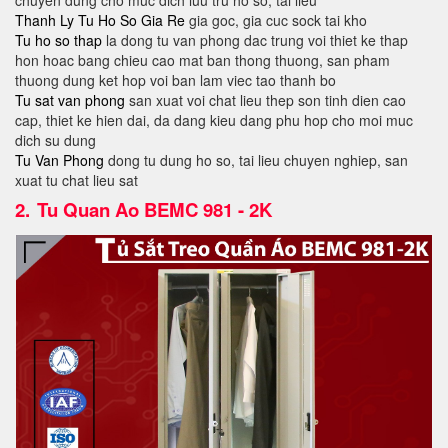
chuyen dung cho muc dich luu tru ho so, tai lieu
Thanh Ly Tu Ho So Gia Re
gia goc, gia cuc sock tai kho
Tu ho so thap
la dong tu van phong dac trung voi thiet ke thap
hon hoac bang chieu cao mat ban thong thuong, san pham
thuong dung ket hop voi ban lam viec tao thanh bo
Tu sat van phong
san xuat voi chat lieu thep son tinh dien cao
cap, thiet ke hien dai, da dang kieu dang phu hop cho moi muc
dich su dung
Tu Van Phong
dong tu dung ho so, tai lieu chuyen nghiep, san
xuat tu chat lieu sat
2.
Tu Quan Ao BEMC 981 - 2K