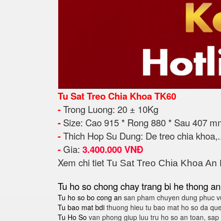
Tu Sat Treo Chia Khoa TK60
-
Trong Luong: 20 ± 10Kg
-
Size: Cao 915 * Rong 880 * Sau 407 m
-
Thich Hop Su Dung: De treo chia khoa,..
-
Gia:
3.400.000 VNĐ
Xem chi tiet
Tu
Sat Treo Chia Khoa
An 
Tu ho so chong chay
trang bi he thong an
Tu ho so bo cong an
san pham chuyen dung phuc vu
Tu bao mat bdi
thuong hieu tu bao mat ho so da qu
Tu Ho So
van phong giup luu tru ho so an toan, sa