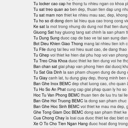
Tu locker cao cap
he thong tu nhieu ngan co khoa p
Tu sat treo quan ao
ben dep, thuan tien dap ung nh
Tu sat mam non
thiet ke nhieu mau sac, dep, khong 
Tu ho so di dong
dem lai hieu qua cao trong cong vi
Ke sat
la mot trong nhung do dung noi that tien dung
Giuong Sat
hay giuong tang sat chinh la san pham t
Tu Dung Sung
duoc cap de bao ve tai san sung da
Bot Dieu Khien Giao Thong
mang lai nhieu tien ich c
Tu File
dung tai lieu voi hieu suat cao, de dang thao
Tu Ghep
voi thiet ke hien dai phu hop voi van phong
Tu Treo Chia Khoa
duoc thiet ke tien dung voi he tho
Ban chan sat
giai phap van phong hien dai duocj k
Tu Sat Gia Dinh
la san pham chuyen dung de dung qu
Tu Giay
canh lat, tu dung giay dep, thong minh ben d
Ban Ghe Inox BEMC
dep chat luong cao, cho quan ă
Tu Ho So An Phat
cung cap giai phap quan ly ho so
Hoc Tu Van Phong BEMC
thuan tien de luu tru tai 
Ban Ghe Hoi Truong BEMC
la dong san pham chuc na
Ban Ghe Hoc Sinh BEMC
voi thiet ke mau ma dep, g
Ghe Tong Giam Doc BEMC
dong san pham thiet ke r
Cua Chong Chay
la loai cua duoc thiet ke dac biet 
Xe O To Cho Tien Ngan Hang
đuoc hoat đong trong