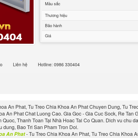
Mầu sắc
Thương hiệu
Bảo hành
Giá
eo
Liên hệ
Hotline: 0986 330404
hoa An Phat
, Tu
Treo Chia Khoa An Phat
Chuyen Dung, Tu
Tre
oa An Phat
Chat Luong Cao. Gia Goc - Gia Cuc Sock, Re Tan G
 Quoc, Thanh Toan Tại Nhà Hoac Tai Co Quan. Dich vu chu d
u dung, Bao Tri San Pham Tron Doi
.
oa An Phat
- Tu
Treo Chia Khoa An Phat
, Tu
Treo Chia Khoa A