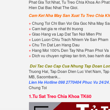
Phat
Gia Tot Nhat, Tu
Treo Chia Khoa An Phat
Hien Dai Bac Nhat The Gioi.
Cam Ket Nha May San Xuat Tu
Treo Chia K
+
Chung Toi Chi Ban Voi Gia Goc Nha May Sa
+
Cam ket gia re nhat thi truong
+
Giao Hang va Lap Dat Tan Noi Mien Phi
+
Luon Luon Chiu Trach Nhiem Ve San Pham
+
Chu Tin Dat Len Hang Dau
+
Hang Moi 100% Den Tay Nha Phan Phoi Va 
+
Dich vu chuyen nghiep tan tinh, bao hanh da
Doi Tac Cao Cap Cua Nhung Tap Doan Lo
Truong Hai, Tap Doan Dien Luc Viet Nam, Tạp
MB, Sacombank...
Lien He Hotline 098 2770404 Phuc Vu 24/24
Chung Toi
1.
Tu Sat Treo Chia Khoa TK60