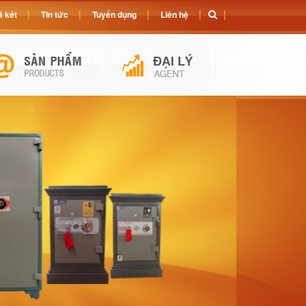
 két
Tin tức
Tuyển dụng
Liên hệ