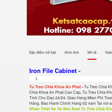
Đặc điểm nổi bật
Hình ảnh
Mô tả
Vid
Iron File Cabinet
-
Tu
Treo Chia Khoa An Phat
-
Tu
Treo Chia K
Chia Khoa
An Phat
Cao Cap, Tu
Treo Chia Kh
Tinh Chu Dao 24/24.
Giao Hang Mien Phi Toan
Hàng. Bao Hanh Chinh Hang 02 nam Tai noi s
Nhan Thiet Ke Va San Xuat Tu
Treo Chia Kh