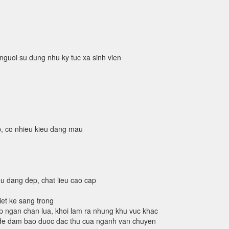
nguoi su dung nhu ky tuc xa sinh vien
p, co nhieu kieu dang mau
u dang dep, chat lieu cao cap
iet ke sang trong
giup ngan chan lua, khoi lam ra nhung khu vuc khac
, de dam bao duoc dac thu cua nganh van chuyen