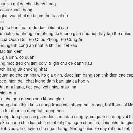
huc vu gui do cho khach hang
u cau khach hang
gian vua phai de be co the tu cat do
ec
 giup ban luu tru do dac chiu tai cao
ien ich cho nhung can phong co khong gian nho hep hay tap the nhieu 
n cua Quan Doi, Bo Quoc Phong, Bo Cong An
ho nganh cong an nhat la khi thoi tiet xau
 tac tim kiem
, gia dinh, co quan
ng moc treo chi tiet, co vi tri ghi chu de danh dau
hach hang ua chuong nhat
an ao cho ca nhan, ho gia dinh, duoc lam bang son tinh dien cao ca
ep, hien dai, chat luong dam bao, gia ca hop ly
n, nha hang, tiec cuoi voi nhieu mau ma
 hieu qua
lieu, nho gon de sap xep khong gian
ng duoc thiet ke su dung trong cac phong hoi truong, hoi thao voi kie
ia tot duoc su dung tai truong hoc
ieng dung cho cac giam doc, lanh dao cong ty, co quan su dung voi th
co kha nang chiu lua, chiu nhiet tot giup ngan chan lua, chiu nhiet tot 
 linh vuc van chuyen cho ngan hang. Nhung chiec xe nay rat dac biet