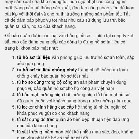
máy sản xuất cửa kho chúng tôi luôn cập nhật các công nghệ
mới. Nâng cấp hệ thống sản xuất, đào tạo công nhân viên để luôn
bắt kịp với thời đại và cho ra thị trường những sản phẩm tốt. Tất
cả để đảm bảo phục vụ tốt nhất nhu cầu sử dụng lưu trữ, bảo
quản tài sản, hồ sơ của khách hàng.
Để bảo quản được các loại văn bằng, hồ sơ ... hiện tại công ty két
sắt cao cấp đang cung cấp các dòng tủ đựng hồ sơ tài liệu có
trang bị khóa bảo mật như:
tủ hồ sơ tài liệu
văn phòng giúp lưu trữ hồ sơ an toàn, sắp
xếp gọn gàng
tủ hồ sơ tài liệu chống cháy
trang bị hệ thống an toàn
chống cháy bảo quản hồ sơ tốt nhất
tủ hồ sơ dùng trong bộ công an
sản phẩm chuyên dụng
phục vụ bảo quản hồ sơ cho bộ công an việt nam
tủ bảo mật thương hiệu bdi
thương hiệu tủ bảo mật hồ sơ
đã quen thuộc với khách hàng trong nước những năm qua
tủ locker chính hãng cao cấp
hệ thống tủ nhiều ngăn có
khóa phục vụ gửi đồ cho khách hàng
tủ sắt đựng đồ treo quần áo
bền đẹp, thuận tiện đáp ứng
nhu cầu khách hàng
tủ sắt trường mầm mon
thiết kế nhiều màu sắc, đẹp, không
gian vừa phải để bé có thể tự cất đồ