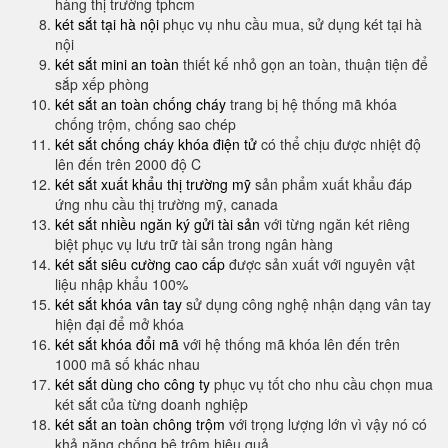
hàng thị trường tphcm
két sắt tại hà nội
phục vụ nhu cầu mua, sử dụng két tại hà
nội
két sắt mini an toàn
thiết kế nhỏ gọn an toàn, thuận tiện để
sắp xếp phòng
két sắt an toàn chống cháy
trang bị hệ thống mã khóa
chống trộm, chống sao chép
két sắt chống cháy khóa điện tử
có thể chịu được nhiệt độ
lên đến trên 2000 độ C
két sắt xuất khẩu thị trường mỹ
sản phẩm xuất khẩu đáp
ứng nhu cầu thị trường mỹ, canada
két sắt nhiều ngăn ký gửi tài sản
với từng ngăn két riêng
biệt phục vụ lưu trữ tài sản trong ngân hàng
két sắt siêu cường cao cấp
được sản xuất với nguyên vật
liệu nhập khẩu 100%
két sắt khóa vân tay
sử dụng công nghệ nhận dạng vân tay
hiện đại để mở khóa
két sắt khóa đổi mã
với hệ thống mã khóa lên đến trên
1000 mã số khác nhau
két sắt dùng cho công ty
phục vụ tốt cho nhu cầu chọn mua
két sắt của từng doanh nghiệp
két sắt an toàn chông trộm
với trọng lượng lớn vì vậy nó có
khả năng chống bê trộm hiệu quả