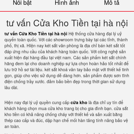
Nổi bật
Hình ảnh
Mô tả
tư vấn Cửa Kho Tiền tại hà nội
tư vấn Cửa Kho Tiền tại hà nội
Hệ thống cửa hàng đại lý uỷ
quyển toàn quốc. Với các showroom trưng bày tại các tỉnh, thành
phố, thị xã. HIện nay két sắt văn phòng là địa chỉ bán két sắt tốt
đáp ứng nhu cầu của khách hàng toàn quốc. Với công nghệ sản
xuất hiện đại hàng đầu tại việt nam. Các sản phẩm két sắt chính
hãng đem lại cho doanh nghiệp sự lựa chọn hoàn hảo tốt nhất để
lưu trữ hồ sơ tài liệu. két sắt khoá vân tay bảo mật với thiết kế tinh
gọn, giúp cho việc sử dụng dễ dàng hơn. sản phẩm được sơn tĩnh
điện chống trầy xước. đảm bảo bền đẹp trong thời gian sử dụng
lâu dài.
Hiện nay đại lý uỷ quyền cung cấp
cửa kho
là địa chỉ uy tín để
khách hàng chọn mua cửa kho trang bị cho gia đình bạn. cửa sắt
kho tiền có khả năng chống cháy với thiết kế và sản xuất bằng
thép cao cấp và đúc, dập hạn chế mối hàn tăng tính năng bảo vệ
an toàn.