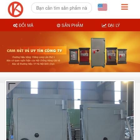
ĐỔI MÃ
SẢN PHẨM
ĐẠI LÝ