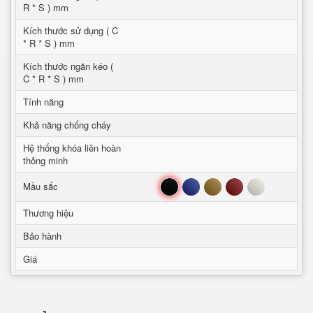
R * S ) mm
Kích thước sử dụng ( C
* R * S ) mm
Kích thước ngăn kéo (
C * R * S ) mm
Tính năng
Khả năng chống cháy
Hệ thống khóa liên hoàn
thông minh
Đen
Xanh
Nâu
Đỏ
Trắng
Mầu sắc
Thương hiệu
Bảo hành
Giá