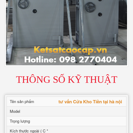
THÔNG SỐ KỸ THUẬT
tư vấn Cửa Kho Tiền tại hà nội
Tên sản phẩm
Model
Trọng lượng
Kích thước ngoài ( C *