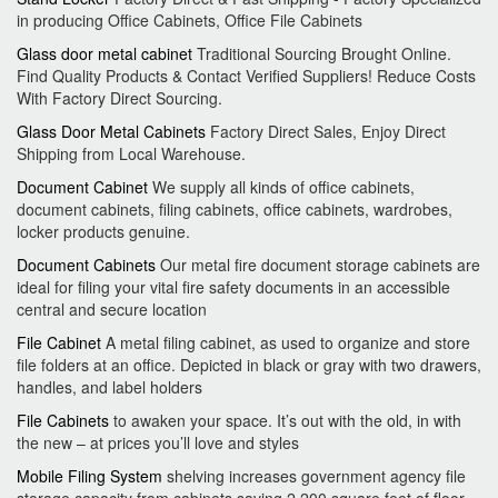
in producing Office Cabinets, Office File Cabinets
Glass door metal cabinet
Traditional Sourcing Brought Online.
Find Quality Products & Contact Verified Suppliers! Reduce Costs
With Factory Direct Sourcing.
Glass Door Metal Cabinets
Factory Direct Sales, Enjoy Direct
Shipping from Local Warehouse.
Document Cabinet
We supply all kinds of office cabinets,
document cabinets, filing cabinets, office cabinets, wardrobes,
locker products genuine.
Document Cabinets
Our metal fire document storage cabinets are
ideal for filing your vital fire safety documents in an accessible
central and secure location
File Cabinet
A metal filing cabinet, as used to organize and store
file folders at an office. Depicted in black or gray with two drawers,
handles, and label holders
File Cabinets
to awaken your space. It’s out with the old, in with
the new – at prices you’ll love and styles
Mobile Filing System
shelving increases government agency file