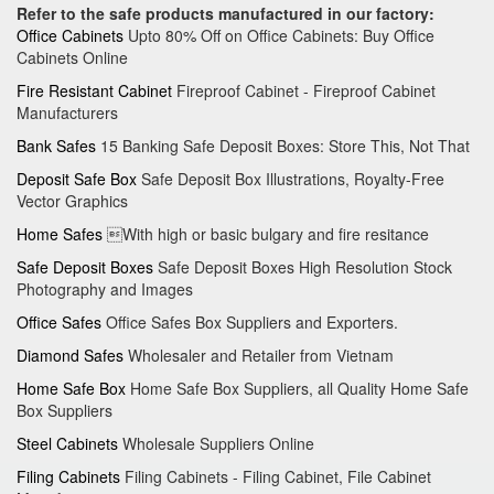
Refer to the safe products manufactured in our factory:
Office Cabinets
Upto 80% Off on Office Cabinets: Buy Office
Cabinets Online
Fire Resistant Cabinet
Fireproof Cabinet - Fireproof Cabinet
Manufacturers
Bank Safes
15 Banking Safe Deposit Boxes: Store This, Not That
Deposit Safe Box
Safe Deposit Box Illustrations, Royalty-Free
Vector Graphics
Home Safes
With high or basic bulgary and fire resitance
Safe Deposit Boxes
Safe Deposit Boxes High Resolution Stock
Photography and Images
Office Safes
Office Safes Box Suppliers and Exporters.
Diamond Safes
Wholesaler and Retailer from Vietnam
Home Safe Box
Home Safe Box Suppliers, all Quality Home Safe
Box Suppliers
Steel Cabinets
Wholesale Suppliers Online
Filing Cabinets
Filing Cabinets - Filing Cabinet, File Cabinet