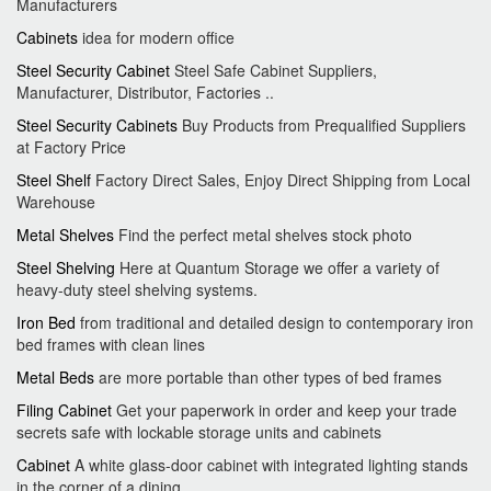
Manufacturers
Cabinets
idea for modern office
Steel Security Cabinet
Steel Safe Cabinet Suppliers,
Manufacturer, Distributor, Factories ..
Steel Security Cabinets
Buy Products from Prequalified Suppliers
at Factory Price
Steel Shelf
Factory Direct Sales, Enjoy Direct Shipping from Local
Warehouse
Metal Shelves
Find the perfect metal shelves stock photo
Steel Shelving
Here at Quantum Storage we offer a variety of
heavy-duty steel shelving systems.
Iron Bed
from traditional and detailed design to contemporary iron
bed frames with clean lines
Metal Beds
are more portable than other types of bed frames
Filing Cabinet
Get your paperwork in order and keep your trade
secrets safe with lockable storage units and cabinets
Cabinet
A white glass-door cabinet with integrated lighting stands
in the corner of a dining.