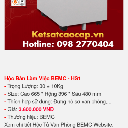
Hộc Bàn Làm Việc BEMC - HS1
-
Trọng Lượng: 30 ± 10Kg
-
Size: Cao 665 * Rộng 396 * Sâu 480 mm
-
Thích hợp sử dụng: Đựng hồ sơ văn phòng,...
-
Giá:
3.600.000 VNĐ
-
Thương hiệu: BEMC
Xem chi tiết Hộc Tủ Văn Phòng BEMC Website: