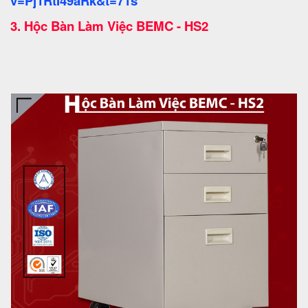
v=Pj1RtI49aRk&t=71s
3.
Hộc Bàn Làm Việc BEMC - HS2