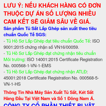
LƯU Ý: NẾU KHÁCH HÀNG CÓ ĐƠN
THUỘC DỰ ÁN SỐ LƯỢNG NHIỀU
CAM KẾT SẼ GIẢM SÂU VỀ GIÁ.
Sản phẩm Tủ Sắt Lắp Ghép sản xuất theo tiêu
chuẩn Quốc Tế SGS:
-
Tủ Hồ Sơ Lắp Ghép đạt tiêu chuẩn Quốc Tế
: ISO
9001:2015 chứng nhận số VN16/00059.
-
Tủ Hồ Sơ Lắp Ghép đạt chứng nhận tiêu chuẩn
Môi trường
: ISO 14001:2015 Certificate Registration
No. 000568-1-VN-1-EMS
-
Tủ Hồ Sơ Lắp Ghép đạt chứng nhận ATLĐ
:
45001:2018 Certificate Registration No. 000568-5-
VN-1-HS
Thông Tin Nhà Máy Sản Xuất Tủ Sắt, Két Sắt
Hàng Đầu Tại Việt Nam và Số 1 Đông Nam Á.
CÔNG TY CỔ PHẦN THIẾT BỊ VẬT