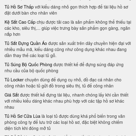
Tủ Hồ Sơ Thấp
với kiểu dáng nhỏ gọn thích hợp để tài liệu hồ sơ
đặt dưới bàn cho nhân viên
Kệ Sắt Cao Cấp
chịu được tải cao là sản phẩm không thể thiếu tại
các kho, siêu thị,... giúp việc trưng bày sản phẩm gọn gàng, ngăn
nắp hơn
Tủ Sắt Đựng Quần Áo
được sản xuất trên dây chuyền hiện đại với
nhiều mẫu mã​, kiểu dáng cũng như công dụng khác nhau đang
dần thay thế các loại tủ gỗ.
Tủ Súng Bộ Quốc Phòng
được thiết kế để đựng súng đáp ứng
nhu cầu của bộ quốc phòng
Tủ Locker
chuyên dùng để dụng cụ nhỏ, đồ đạc cá nhân cho
công nhân hoặc tủ gửi đồ trong siêu thị, tủ để công nhân
Giá Sắt
được thiết kế đựng tài liệu, nhanh chóng lấy khi cần thiết
với nhiều kiểu dáng khác nhau phù hợp với các tập hồ sơ khác
nhau
Tủ Hồ Sơ Cửa Lùa
là loại tủ được dùng khá phổ biến trong văn
phòng công ty để lưu trữ các loại hồ sơ, đặc biệt không chiếm
diện tích khi đóng mở tủ