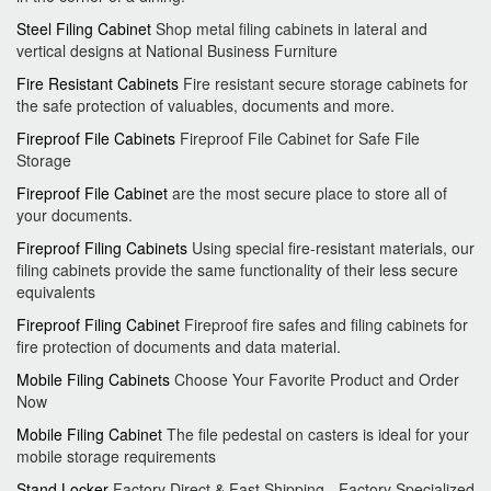
Steel Filing Cabinet
Shop metal filing cabinets in lateral and
vertical designs at National Business Furniture
Fire Resistant Cabinets
Fire resistant secure storage cabinets for
the safe protection of valuables, documents and more.
Fireproof File Cabinets
Fireproof File Cabinet for Safe File
Storage
Fireproof File Cabinet
are the most secure place to store all of
your documents.
Fireproof Filing Cabinets
Using special fire-resistant materials, our
filing cabinets provide the same functionality of their less secure
equivalents
Fireproof Filing Cabinet
Fireproof fire safes and filing cabinets for
fire protection of documents and data material.
Mobile Filing Cabinets
Choose Your Favorite Product and Order
Now
Mobile Filing Cabinet
The file pedestal on casters is ideal for your
mobile storage requirements
Stand Locker
Factory Direct & Fast Shipping - Factory Specialized