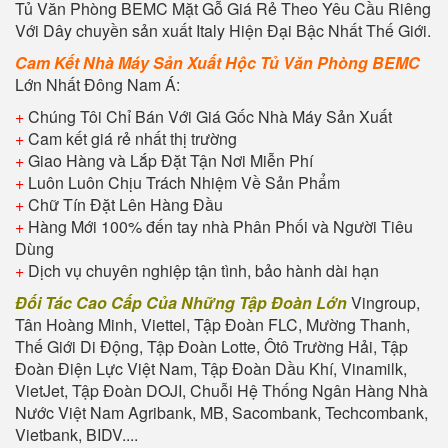
Tủ Văn Phòng BEMC
Mặt Gỗ Giá Rẻ Theo Yêu Cầu Riêng
Với Dây chuyền sản xuất Italy Hiện Đại Bậc Nhất Thế Giới.
Cam Kết Nhà Máy Sản Xuất
Hộc Tủ Văn Phòng BEMC
Lớn Nhất Đông Nam Á:
+
Chúng Tôi Chỉ Bán Với Giá Gốc Nhà Máy Sản Xuất
+
Cam kết giá rẻ nhất thị trường
+
Giao Hàng và Lắp Đặt Tận Nơi Miễn Phí
+
Luôn Luôn Chịu Trách Nhiệm Về Sản Phẩm
+
Chữ Tín Đặt Lên Hàng Đầu
+
Hàng Mới 100% đến tay nhà Phân Phối và Người Tiêu
Dùng
+
Dịch vụ chuyên nghiệp tận tình, bảo hành dài hạn
Đối Tác Cao Cấp Của Những Tập Đoàn Lớn
Vingroup,
Tân Hoàng Minh, Viettel, Tập Đoàn FLC, Mường Thanh,
Thế Giới Di Động, Tập Đoàn Lotte, Ôtô Trường Hải, Tập
Đoàn Điện Lực Việt Nam, Tập Đoàn Dầu Khí, Vinamilk,
VietJet, Tập Đoàn DOJI, Chuỗi Hệ Thống Ngân Hàng Nhà
Nước Việt Nam Agribank, MB, Sacombank, Techcombank,
Vietbank, BIDV....