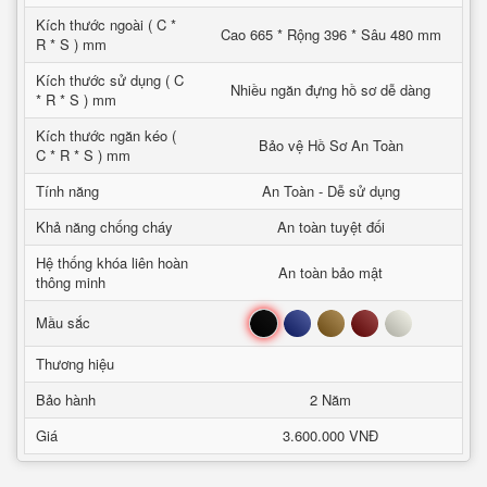
Kích thước ngoài ( C *
Cao 665 * Rộng 396 * Sâu 480 mm
R * S ) mm
Kích thước sử dụng ( C
Nhiều ngăn đựng hồ sơ dễ dàng
* R * S ) mm
Kích thước ngăn kéo (
Bảo vệ Hồ Sơ An Toàn
C * R * S ) mm
Tính năng
An Toàn - Dễ sử dụng
Khả năng chống cháy
An toàn tuyệt đối
Hệ thống khóa liên hoàn
An toàn bảo mật
thông minh
Đen
Xanh
Nâu
Đỏ
Trắng
Mầu sắc
Thương hiệu
Bảo hành
2 Năm
Giá
3.600.000 VNĐ