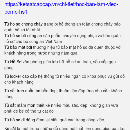
https://ketsatcaocap.vn/chi-tiet/hoc-ban-lam-viec-
bemc-hs1
Tủ hồ sơ chống cháy
trang bị hệ thống an toàn chống cháy bảo
quản hồ sơ tốt nhất
Tủ hồ sơ bộ công an
sản phẩm chuyên dụng phục vụ bảo quản
hồ sơ cho bộ công an Việt Nam
Tủ bảo mật bdi
thương hiệu tủ bảo mật hồ sơ đã quen thuộc với
khách hàng trong nước những năm qua
Tủ Hồ Sơ
văn phòng giúp lưu trữ hồ sơ an toàn, sắp xếp gọn
gàng
Tủ locker cao cấp
hệ thống tủ nhiều ngăn có khóa phục vụ gửi đồ
cho khách hàng
Tủ sắt treo quần áo
bền đẹp, thuận tiện đáp ứng nhu cầu khách
hàng
Tủ sắt mầm mon
thiết kế nhiều màu sắc, đẹp, không gian vừa
phải để bé có thể tự cất đồ
Tủ hồ sơ di động
đem lại hiệu quả cao trong công việc
Kệ sắt
là một trong những đồ dùng nội thất tiện dụng giúp bạn lưu