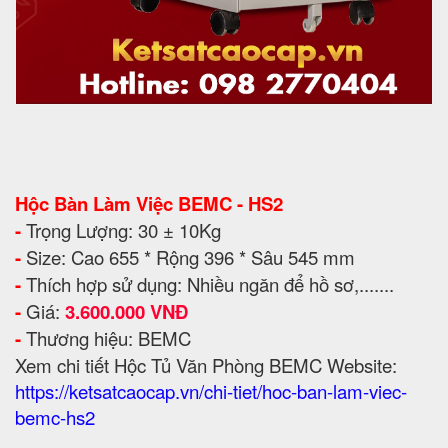
Hộc Bàn Làm Việc BEMC - HS2
-
Trọng Lượng: 30 ± 10Kg
-
Size: Cao 655 * Rộng 396 * Sâu 545 mm
-
Thích hợp sử dụng: Nhiều ngăn để hồ sơ,.......
-
Giá:
3.600.000 VNĐ
-
Thương hiệu: BEMC
Xem chi tiết Hộc Tủ Văn Phòng BEMC Website:
https://ketsatcaocap.vn/chi-tiet/hoc-ban-lam-viec-
bemc-hs2