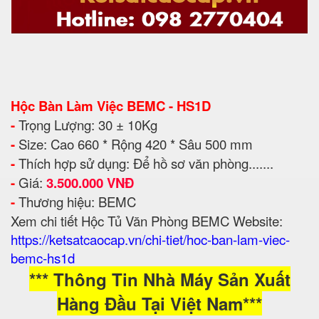
Hộc Bàn Làm Việc BEMC - HS1D
-
Trọng Lượng: 30 ± 10Kg
-
Size: Cao 660 * Rộng 420 * Sâu 500 mm
-
Thích hợp sử dụng: Để hồ sơ văn phòng.......
-
Giá:
3.500.000 VNĐ
-
Thương hiệu: BEMC
Xem chi tiết Hộc Tủ Văn Phòng BEMC Website:
https://ketsatcaocap.vn/chi-tiet/hoc-ban-lam-viec-
bemc-hs1d
*** Thông Tin Nhà Máy Sản Xuất
Hàng Đầu Tại Việt Nam***