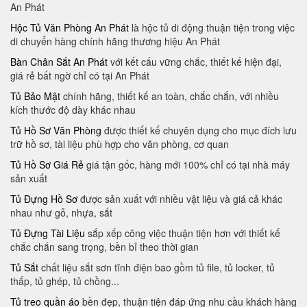
An Phát
Hộc Tủ Văn Phòng An Phát
là hộc tủ di động thuận tiện trong việc
di chuyển hàng chính hãng thương hiệu An Phát
Bàn Chân Sắt An Phát
với kết cấu vững chắc, thiết kế hiện đại,
giá rẻ bất ngờ chỉ có tại An Phát
Tủ Bảo Mật
chính hãng, thiết kế an toàn, chắc chắn, với nhiều
kích thước độ dày khác nhau
Tủ Hồ Sơ Văn Phòng
được thiết kế chuyên dụng cho mục đích lưu
trữ hồ sơ, tài liệu phù hợp cho văn phòng, cơ quan
Tủ Hồ Sơ Giá Rẻ
giá tận gốc, hàng mới 100% chỉ có tại nhà máy
sản xuất
Tủ Đựng Hồ Sơ
được sản xuất với nhiều vật liệu và giá cả khác
nhau như gỗ, nhựa, sắt
Tủ Đựng Tài Liệu
sắp xếp công việc thuận tiện hơn với thiết kế
chắc chắn sang trọng, bền bỉ theo thời gian
Tủ Sắt
chất liệu sắt sơn tĩnh điện bao gồm tủ file, tủ locker, tủ
thấp, tủ ghép, tủ chồng...
Tủ treo quần áo
bền đẹp, thuận tiện đáp ứng nhu cầu khách hàng