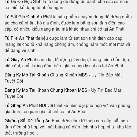
Tủ Để Đồ Học Sinh
là tủ dùng để đựng đồ dành cho các cá nhân
có thiết kế dạng tủ nhiều ngăn
Tủ Sắt Gia Đình An Phát
là sản phẩm chuyên dụng để đựng quần
áo cho cá nhân, hộ gia đình, được làm bằng sơn tĩnh điện cao
cấp, có nhiều kiểu dáng mẫu mã khác nhau chỉ có tại An Phát.
Tủ File An Phát
tài liệu được làm từ sắt sơn tĩnh điện cao cấp
mang lại cho tủ khả năng chống ẩm, chống nấm mốc mối mọt và
dễ dàng vệ sinh
Tủ Giày An Phát
cánh lật, tủ đựng giày dép, thông minh bền đẹp,
hiện đại, chất lượng đảm bảo, giá cả hợp lý chỉ có tại An Phát
Đăng Ký Mở Tài Khoản Chứng Khoán MBS
- Uy Tín Bảo Mật
Tuyệt Đối
Dang Ky Mo Tai Khoan Chung Khoan MBS
- Uy Tin Bao Mat
Tuyet Doi
Tủ Ghép An Phát BDI
với thiết kế hiện đại phù hợp với văn phòng,
gia đình, cơ quan giá tốt chỉ có tại An Phát
Giường Sắt 02 Tầng An Phát
được làm từ thép cao cấp, sắt sơn
tĩnh điện phù hợp với mặt bằng có diện tích nhỏ hẹp như: khu tập
thể, trường học,..