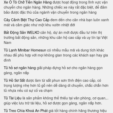
Xe Ô Tô Chở Tiền Ngân Hàng
được hoạt động trong lĩnh vực vận
chuyển cho ngân hàng. Những chiếc xe này rất đặc biệt, để đảm
bảo được đặc thù của ngành vận chuyển trong ngân hàng
Cây Cảnh Biệt Thự Cao Cấp
đem đến cho căn nhà bạn luôn xanh
mát và cảm giác như một khu vườn nhiệt đới
Bất Động Sản WELKO
căn hộ, dự án mới được đầu tư trên thị
trường bất động sản, những khu căn hộ cao cấp và uy tín tại Việt
Nam
Tủ Lạnh Minibar Homesun
có nhiều mẫu mã và dung tích khác
nhau để phù hợp với mọi không gian trong các khách sạn hay gia
đình
Tủ hồ sơ ngân hàng
giải pháp đựng hồ sơ cho ngân hàng gọn
gàng, ngăn nắp
Tủ Hồ Sơ Sắt
được làm từ sắt phun sơn tĩnh điện cao cấp, có
trọng lượng nhẹ hơn tủ gỗ nên dễ dàng di chuyển, chắc chắn hơn
tủ nhựa nếu có sự cố va chạm
Tủ Tài Liệu
là sản phẩm không thể thiếu tại văn phòng, cơ quan,..
giúp việc lưu trữ tài liệu, hồ sơ được gọn gàng, ngăn nắp hơn.
Tủ Treo Chìa Khoá An Phát
giá tốt hàng chính hãng thương hiệu