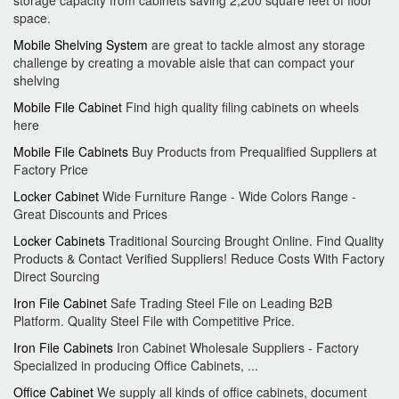
storage capacity from cabinets saving 2,200 square feet of floor
space.
Mobile Shelving System
are great to tackle almost any storage
challenge by creating a movable aisle that can compact your
shelving
Mobile File Cabinet
Find high quality filing cabinets on wheels
here
Mobile File Cabinets
Buy Products from Prequalified Suppliers at
Factory Price
Locker Cabinet
Wide Furniture Range - Wide Colors Range -
Great Discounts and Prices
Locker Cabinets
Traditional Sourcing Brought Online. Find Quality
Products & Contact Verified Suppliers! Reduce Costs With Factory
Direct Sourcing
Iron File Cabinet
Safe Trading Steel File on Leading B2B
Platform. Quality Steel File with Competitive Price.
Iron File Cabinets
Iron Cabinet Wholesale Suppliers - Factory
Specialized in producing Office Cabinets, ...
Office Cabinet
We supply all kinds of office cabinets, document