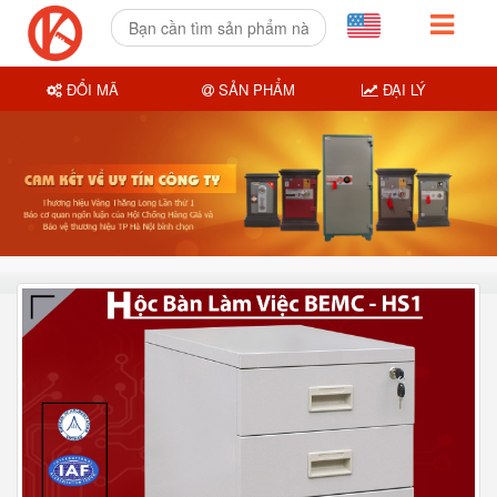
ĐỔI MÃ
SẢN PHẨM
ĐẠI LÝ