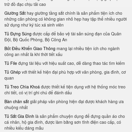
trữ đồ đạc chịu tải cao
Giường Sắt
hay giường tầng sắt chính là sản phẩm tiện ích cho
những căn phòng có không gian nhỏ hẹp hay tập thể nhiều người
sử dụng như ký túc xá sinh viên
Tủ Đựng Súng
được cấp để bảo vệ tài sản súng đạn của Quân
Đội, Bộ Quốc Phòng, Bộ Công An
Bốt Điều Khiển Giao Thông
mang lại nhiều tiện ích cho ngành
công an nhất là khi thời tiết xấu
Tủ File
đựng tài liệu với hiệu suất cao, dễ dàng thao tác tìm kiếm
Tủ Ghép
với thiết kế hiện đại phù hợp với văn phòng, gia đình, cơ
quan
Tủ Treo Chìa Khoá
được thiết kế tiện dụng với hệ thống móc treo
chi tiết, có vị trí ghi chú để đánh dấu
Bàn chân sắt
giải pháp văn phòng hiện đại được khách hàng ưa
chuộng nhất
Tủ Sắt Gia Đình
là sản phẩm chuyện dụng để đựng quần áo cho
cá nhân, hộ gia đình, được làm bằng sơn tĩnh điện cao cấp, có
nhiều kiểu dáng mẫu