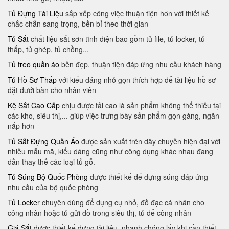
Tủ Đựng Tài Liệu
sắp xếp công việc thuận tiện hơn với thiết kế
chắc chắn sang trọng, bền bỉ theo thời gian
Tủ Sắt
chất liệu sắt sơn tĩnh điện bao gồm tủ file, tủ locker, tủ
thấp, tủ ghép, tủ chồng...
Tủ treo quần áo
bền đẹp, thuận tiện đáp ứng nhu cầu khách hàng
Tủ Hồ Sơ Thấp
với kiểu dáng nhỏ gọn thích hợp để tài liệu hồ sơ
đặt dưới bàn cho nhân viên
Kệ Sắt Cao Cấp
chịu được tải cao là sản phẩm không thể thiếu tại
các kho, siêu thị,... giúp việc trưng bày sản phẩm gọn gàng, ngăn
nắp hơn
Tủ Sắt Đựng Quần Áo
được sản xuất trên dây chuyền hiện đại với
nhiều mẫu mã​, kiểu dáng cũng như công dụng khác nhau đang
dần thay thế các loại tủ gỗ.
Tủ Súng Bộ Quốc Phòng
được thiết kế để đựng súng đáp ứng
nhu cầu của bộ quốc phòng
Tủ Locker
chuyên dùng để dụng cụ nhỏ, đồ đạc cá nhân cho
công nhân hoặc tủ gửi đồ trong siêu thị, tủ để công nhân
Giá Sắt
được thiết kế đựng tài liệu, nhanh chóng lấy khi cần thiết