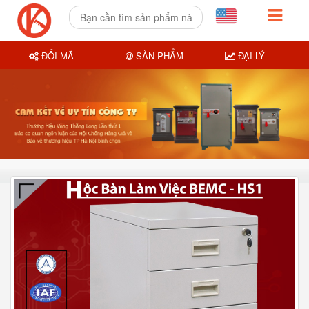
ĐỔI MÃ
SẢN PHẨM
ĐẠI LÝ