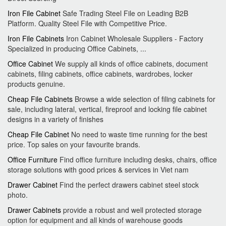
Iron File Cabinet
Safe Trading Steel File on Leading B2B
Platform. Quality Steel File with Competitive Price.
Iron File Cabinets
Iron Cabinet Wholesale Suppliers - Factory
Specialized in producing Office Cabinets, ...
Office Cabinet
We supply all kinds of office cabinets, document
cabinets, filing cabinets, office cabinets, wardrobes, locker
products genuine.
Cheap File Cabinets
Browse a wide selection of filing cabinets for
sale, including lateral, vertical, fireproof and locking file cabinet
designs in a variety of finishes
Cheap File Cabinet
No need to waste time running for the best
price. Top sales on your favourite brands.
Office Furniture
Find office furniture including desks, chairs, office
storage solutions with good prices & services in Viet nam
Drawer Cabinet
Find the perfect drawers cabinet steel stock
photo.
Drawer Cabinets
provide a robust and well protected storage
option for equipment and all kinds of warehouse goods