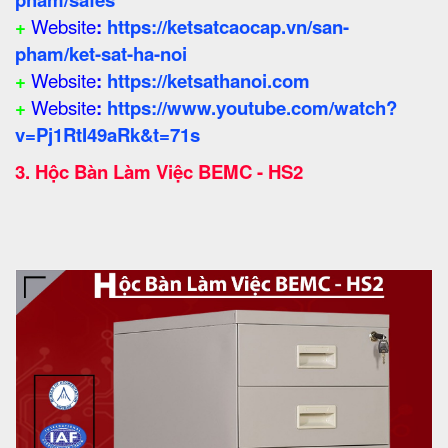
+
Website
:
https://ketsatcaocap.vn/san-
pham/ket-sat-ha-noi
+
Website
:
https://ketsathanoi.com
+
Website
:
https://www.youtube.com/watch?
v=Pj1RtI49aRk&t=71s
3.
Hộc Bàn Làm Việc BEMC - HS2