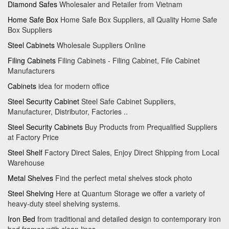
Diamond Safes
Wholesaler and Retailer from Vietnam
Home Safe Box
Home Safe Box Suppliers, all Quality Home Safe
Box Suppliers
Steel Cabinets
Wholesale Suppliers Online
Filing Cabinets
Filing Cabinets - Filing Cabinet, File Cabinet
Manufacturers
Cabinets
idea for modern office
Steel Security Cabinet
Steel Safe Cabinet Suppliers,
Manufacturer, Distributor, Factories ..
Steel Security Cabinets
Buy Products from Prequalified Suppliers
at Factory Price
Steel Shelf
Factory Direct Sales, Enjoy Direct Shipping from Local
Warehouse
Metal Shelves
Find the perfect metal shelves stock photo
Steel Shelving
Here at Quantum Storage we offer a variety of
heavy-duty steel shelving systems.
Iron Bed
from traditional and detailed design to contemporary iron