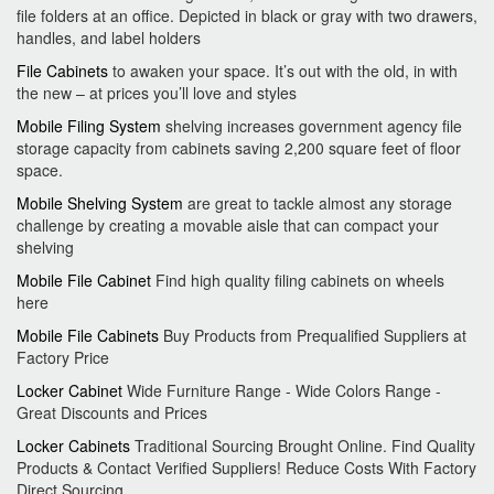
file folders at an office. Depicted in black or gray with two drawers,
handles, and label holders
File Cabinets
to awaken your space. It’s out with the old, in with
the new – at prices you’ll love and styles
Mobile Filing System
shelving increases government agency file
storage capacity from cabinets saving 2,200 square feet of floor
space.
Mobile Shelving System
are great to tackle almost any storage
challenge by creating a movable aisle that can compact your
shelving
Mobile File Cabinet
Find high quality filing cabinets on wheels
here
Mobile File Cabinets
Buy Products from Prequalified Suppliers at
Factory Price
Locker Cabinet
Wide Furniture Range - Wide Colors Range -
Great Discounts and Prices
Locker Cabinets
Traditional Sourcing Brought Online. Find Quality
Products & Contact Verified Suppliers! Reduce Costs With Factory
Direct Sourcing