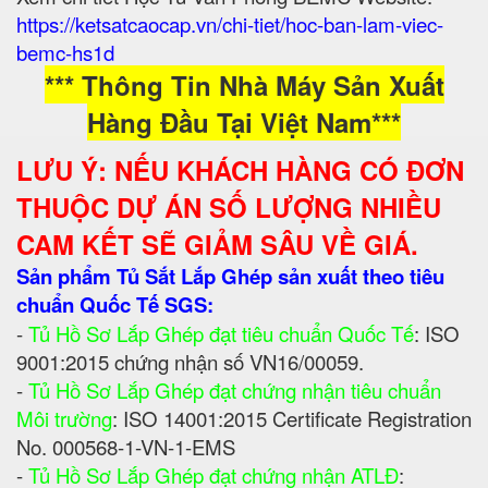
https://ketsatcaocap.vn/chi-tiet/hoc-ban-lam-viec-
bemc-hs1d
*** Thông Tin Nhà Máy Sản Xuất
Hàng Đầu Tại Việt Nam***
LƯU Ý: NẾU KHÁCH HÀNG CÓ ĐƠN
THUỘC DỰ ÁN SỐ LƯỢNG NHIỀU
CAM KẾT SẼ GIẢM SÂU VỀ GIÁ.
Sản phẩm Tủ Sắt Lắp Ghép sản xuất theo tiêu
chuẩn Quốc Tế SGS:
-
Tủ Hồ Sơ Lắp Ghép đạt tiêu chuẩn Quốc Tế
: ISO
9001:2015 chứng nhận số VN16/00059.
-
Tủ Hồ Sơ Lắp Ghép đạt chứng nhận tiêu chuẩn
Môi trường
: ISO 14001:2015 Certificate Registration
No. 000568-1-VN-1-EMS
-
Tủ Hồ Sơ Lắp Ghép đạt chứng nhận ATLĐ
: