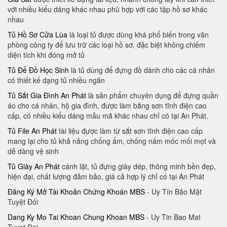
với nhiều kiểu dáng khác nhau phù hợp với các tập hồ sơ khác
nhau
Tủ Hồ Sơ Cửa Lùa
là loại tủ được dùng khá phổ biến trong văn
phòng công ty để lưu trữ các loại hồ sơ, đặc biệt không chiếm
diện tích khi đóng mở tủ
Tủ Để Đồ Học Sinh
là tủ dùng để đựng đồ dành cho các cá nhân
có thiết kế dạng tủ nhiều ngăn
Tủ Sắt Gia Đình An Phát
là sản phẩm chuyên dụng để đựng quần
áo cho cá nhân, hộ gia đình, được làm bằng sơn tĩnh điện cao
cấp, có nhiều kiểu dáng mẫu mã khác nhau chỉ có tại An Phát.
Tủ File An Phát
tài liệu được làm từ sắt sơn tĩnh điện cao cấp
mang lại cho tủ khả năng chống ẩm, chống nấm mốc mối mọt và
dễ dàng vệ sinh
Tủ Giày An Phát
cánh lật, tủ đựng giày dép, thông minh bền đẹp,
hiện đại, chất lượng đảm bảo, giá cả hợp lý chỉ có tại An Phát
Đăng Ký Mở Tài Khoản Chứng Khoán MBS
- Uy Tín Bảo Mật
Tuyệt Đối
Dang Ky Mo Tai Khoan Chung Khoan MBS
- Uy Tin Bao Mat