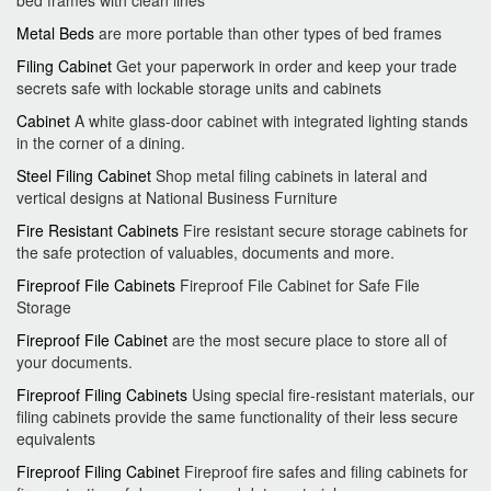
bed frames with clean lines
Metal Beds
are more portable than other types of bed frames
Filing Cabinet
Get your paperwork in order and keep your trade
secrets safe with lockable storage units and cabinets
Cabinet
A white glass-door cabinet with integrated lighting stands
in the corner of a dining.
Steel Filing Cabinet
Shop metal filing cabinets in lateral and
vertical designs at National Business Furniture
Fire Resistant Cabinets
Fire resistant secure storage cabinets for
the safe protection of valuables, documents and more.
Fireproof File Cabinets
Fireproof File Cabinet for Safe File
Storage
Fireproof File Cabinet
are the most secure place to store all of
your documents.
Fireproof Filing Cabinets
Using special fire-resistant materials, our
filing cabinets provide the same functionality of their less secure
equivalents
Fireproof Filing Cabinet
Fireproof fire safes and filing cabinets for