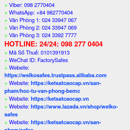
+
Viber: 098 2770404
+
WhatsApp: +84 982770404
+
Văn Phòng 1: 024 33947 067
+
Văn Phòng 2: 024 33947 069
+
Văn Phòng 3: 024 3392 7777
HOTLINE: 24/24: 098 277 0404
+
Mã Số Thuế: 0101391913
+
WeChat ID: FactorySafes
+
Website:
https://welkosafes.trustpass.alibaba.com
+
Website:
https://ketsatcaocap.vn/san-
pham/hoc-tu-van-phong-bemc
+
Website:
https://ketsatcaocap.vn
+
Website:
https://www.lazada.vn/shop/welko-
safes
+
Website:
https://ketsatcaocap.vn/san-
pham/safes