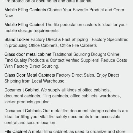
fire protection of documents and data material.
Mobile Filing Cabinets
Choose Your Favorite Product and Order
Now
Mobile Filing Cabinet
The file pedestal on casters is ideal for your
mobile storage requirements
Stand Locker
Factory Direct & Fast Shipping - Factory Specialized
in producing Office Cabinets, Office File Cabinets
Glass door metal cabinet
Traditional Sourcing Brought Online.
Find Quality Products & Contact Verified Suppliers! Reduce Costs
With Factory Direct Sourcing.
Glass Door Metal Cabinets
Factory Direct Sales, Enjoy Direct
Shipping from Local Warehouse.
Document Cabinet
We supply all kinds of office cabinets,
document cabinets, filing cabinets, office cabinets, wardrobes,
locker products genuine.
Document Cabinets
Our metal fire document storage cabinets are
ideal for filing your vital fire safety documents in an accessible
central and secure location
File Cabinet
A metal filing cabinet, as used to organize and store