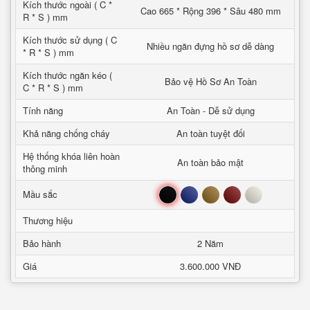
Kích thước ngoài ( C *
Cao 665 * Rộng 396 * Sâu 480 mm
R * S ) mm
Kích thước sử dụng ( C
Nhiều ngăn đựng hồ sơ dễ dàng
* R * S ) mm
Kích thước ngăn kéo (
Bảo vệ Hồ Sơ An Toàn
C * R * S ) mm
Tính năng
An Toàn - Dễ sử dụng
Khả năng chống cháy
An toàn tuyệt đối
Hệ thống khóa liên hoàn
An toàn bảo mật
thông minh
Đen
Xanh
Nâu
Đỏ
Trắng
Mầu sắc
Thương hiệu
Bảo hành
2 Năm
Giá
3.600.000 VNĐ