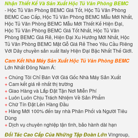
Nhận Thiết Kế Và Sản Xuất
Hộc Tủ Văn Phòng BEMC
-
Hộc Tủ Văn Phòng BEMC
Giá Tốt,
Hộc Tủ Văn Phòng
BEMC
Cao Cấp,
Hộc Tủ Văn Phòng BEMC
Mẫu Mới Nhất,
Hộc Tủ Văn Phòng BEMC
Mẫu Mới Thiết Kế Hiện Đại,
Hộc Tủ Văn Phòng BEMC
Giá Tốt Nhất,
Hộc Tủ Văn
Phòng BEMC
Giá Rẻ, Hiện Đại Xu Hướng Mới Nhất,
Hộc
Tủ Văn Phòng BEMC
Mặt Gỗ Giá Rẻ Theo Yêu Cầu Riêng
Với Dây chuyền sản xuất Italy Hiện Đại Bậc Nhất Thế Giới.
Cam Kết Nhà Máy Sản Xuất
Hộc Tủ Văn Phòng BEMC
Lớn Nhất Đông Nam Á:
+
Chúng Tôi Chỉ Bán Với Giá Gốc Nhà Máy Sản Xuất
+
Cam kết giá rẻ nhất thị trường
+
Giao Hàng và Lắp Đặt Tận Nơi Miễn Phí
+
Luôn Luôn Chịu Trách Nhiệm Về Sản Phẩm
+
Chữ Tín Đặt Lên Hàng Đầu
+
Hàng Mới 100% đến tay nhà Phân Phối và Người Tiêu
Dùng
+
Dịch vụ chuyên nghiệp tận tình, bảo hành dài hạn
Đối Tác Cao Cấp Của Những Tập Đoàn Lớn
Vingroup,