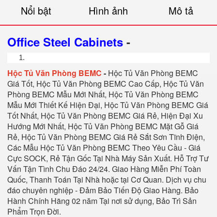
Nổi bật
Hình ảnh
Mô tả
Office Steel Cabinets
-
Hộc Tủ Văn Phòng BEMC
-
Hộc Tủ Văn Phòng BEMC
Giá Tốt,
Hộc Tủ Văn Phòng BEMC
Cao Cấp,
Hộc Tủ Văn
Phòng BEMC
Mẫu Mới Nhất,
Hộc Tủ Văn Phòng BEMC
Mẫu Mới Thiết Kế Hiện Đại,
Hộc Tủ Văn Phòng BEMC
Giá
Tốt Nhất,
Hộc Tủ Văn Phòng BEMC
Giá Rẻ, Hiện Đại Xu
Hướng Mới Nhất,
Hộc Tủ Văn Phòng BEMC
Mặt Gỗ Giá
Rẻ,
Hộc Tủ Văn Phòng BEMC
Giá Rẻ Sắt Sơn Tĩnh Điện,
Các Mẫu
Hộc Tủ Văn Phòng BEMC
Theo Yêu Cầu - Giá
Cực SOCK, Rẻ Tận Gốc Tại Nhà Máy Sản Xuất. Hỗ Trợ Tư
Vấn Tận Tình Chu Đáo 24/24. Giao Hàng Miễn Phí Toàn
Quốc, Thanh Toán Tại Nhà hoặc tại Cơ Quan. Dịch vụ chu
đáo chuyên nghiệp - Đảm Bảo Tiến Độ Giao Hàng. Bảo
Hành Chính Hãng 02 năm Tại nơi sử dụng, Bảo Trì Sản
Phẩm Trọn Đời.