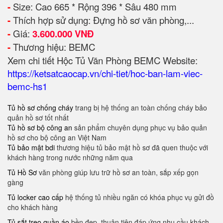
-
Size: Cao 665 * Rộng 396 * Sâu 480 mm
-
Thích hợp sử dụng: Đựng hồ sơ văn phòng,...
-
Giá:
3.600.000 VNĐ
-
Thương hiệu: BEMC
Xem chi tiết Hộc Tủ Văn Phòng BEMC Website:
https://ketsatcaocap.vn/chi-tiet/hoc-ban-lam-viec-
bemc-hs1
Tủ hồ sơ chống cháy
trang bị hệ thống an toàn chống cháy bảo
quản hồ sơ tốt nhất
Tủ hồ sơ bộ công an
sản phẩm chuyên dụng phục vụ bảo quản
hồ sơ cho bộ công an Việt Nam
Tủ bảo mật bdi
thương hiệu tủ bảo mật hồ sơ đã quen thuộc với
khách hàng trong nước những năm qua
Tủ Hồ Sơ
văn phòng giúp lưu trữ hồ sơ an toàn, sắp xếp gọn
gàng
Tủ locker cao cấp
hệ thống tủ nhiều ngăn có khóa phục vụ gửi đồ
cho khách hàng
Tủ sắt treo quần áo
bền đẹp, thuận tiện đáp ứng nhu cầu khách