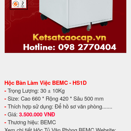
Hộc Bàn Làm Việc BEMC - HS1D
-
Trọng Lượng: 30 ± 10Kg
-
Size: Cao 660 * Rộng 420 * Sâu 500 mm
-
Thích hợp sử dụng: Để hồ sơ văn phòng.......
-
Giá:
3.500.000 VNĐ
-
Thương hiệu: BEMC
Xem chi tiết Hộc Tủ Văn Phòng BEMC Website: