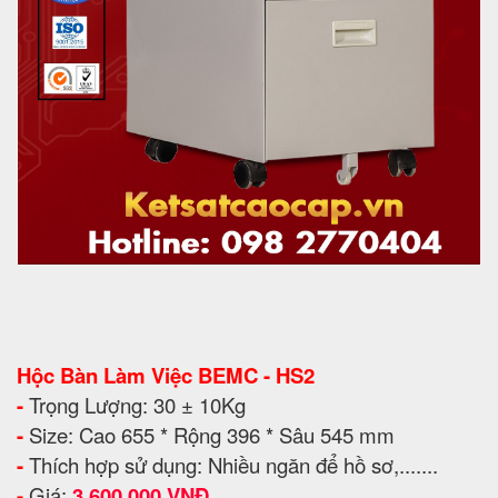
Hộc Bàn Làm Việc BEMC - HS2
-
Trọng Lượng: 30 ± 10Kg
-
Size: Cao 655 * Rộng 396 * Sâu 545 mm
-
Thích hợp sử dụng: Nhiều ngăn để hồ sơ,.......
-
Giá:
3.600.000 VNĐ