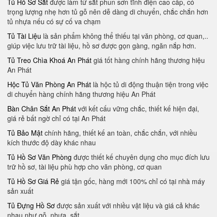
Tủ Hồ Sơ Sắt
được làm từ sắt phun sơn tĩnh điện cao cấp, có
trọng lượng nhẹ hơn tủ gỗ nên dễ dàng di chuyển, chắc chắn hơn
tủ nhựa nếu có sự cố va chạm
Tủ Tài Liệu
là sản phẩm không thể thiếu tại văn phòng, cơ quan,..
giúp việc lưu trữ tài liệu, hồ sơ được gọn gàng, ngăn nắp hơn.
Tủ Treo Chìa Khoá An Phát
giá tốt hàng chính hãng thương hiệu
An Phát
Hộc Tủ Văn Phòng An Phát
là hộc tủ di động thuận tiện trong việc
di chuyển hàng chính hãng thương hiệu An Phát
Bàn Chân Sắt An Phát
với kết cấu vững chắc, thiết kế hiện đại,
giá rẻ bất ngờ chỉ có tại An Phát
Tủ Bảo Mật
chính hãng, thiết kế an toàn, chắc chắn, với nhiều
kích thước độ dày khác nhau
Tủ Hồ Sơ Văn Phòng
được thiết kế chuyên dụng cho mục đích lưu
trữ hồ sơ, tài liệu phù hợp cho văn phòng, cơ quan
Tủ Hồ Sơ Giá Rẻ
giá tận gốc, hàng mới 100% chỉ có tại nhà máy
sản xuất
Tủ Đựng Hồ Sơ
được sản xuất với nhiều vật liệu và giá cả khác
nhau như gỗ, nhựa, sắt