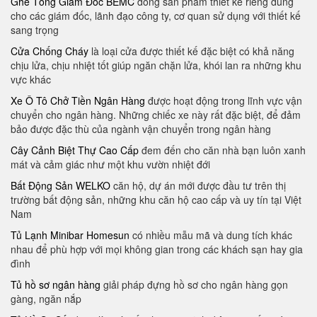
Ghế Tổng Giám Đốc BEMC
dòng sản phẩm thiết kế riêng dùng
cho các giám đốc, lãnh đạo công ty, cơ quan sử dụng với thiết kế
sang trọng
Cửa Chống Cháy
là loại cửa được thiết kế đặc biệt có khả năng
chịu lửa, chịu nhiệt tốt giúp ngăn chặn lửa, khói lan ra những khu
vực khác
Xe Ô Tô Chở Tiền Ngân Hàng
được hoạt động trong lĩnh vực vận
chuyển cho ngân hàng. Những chiếc xe này rất đặc biệt, để đảm
bảo được đặc thù của ngành vận chuyển trong ngân hàng
Cây Cảnh Biệt Thự Cao Cấp
đem đến cho căn nhà bạn luôn xanh
mát và cảm giác như một khu vườn nhiệt đới
Bất Động Sản WELKO
căn hộ, dự án mới được đầu tư trên thị
trường bất động sản, những khu căn hộ cao cấp và uy tín tại Việt
Nam
Tủ Lạnh Minibar Homesun
có nhiều mẫu mã và dung tích khác
nhau để phù hợp với mọi không gian trong các khách sạn hay gia
đình
Tủ hồ sơ ngân hàng
giải pháp đựng hồ sơ cho ngân hàng gọn
gàng, ngăn nắp