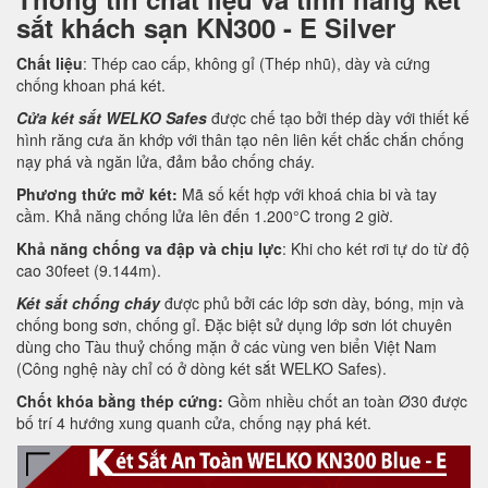
sắt khách sạn KN300 - E Silver
Chất liệu
: Thép cao cấp, không gỉ (Thép nhũ), dày và cứng
chống khoan phá két.
Cửa két sắt WELKO Safes
được chế tạo bởi thép dày với thiết kế
hình răng cưa ăn khớp với thân tạo nên liên kết chắc chắn chống
nạy phá và ngăn lửa, đảm bảo chống cháy.
Phương thức mở két:
Mã số kết hợp với khoá chia bi và tay
cầm. Khả năng chống lửa lên đến 1.200°C trong 2 giờ.
Khả năng chống va đập và chịu lực
: Khi cho két rơi tự do từ độ
cao 30feet (9.144m).
Két sắt chống cháy
được phủ bởi các lớp sơn dày, bóng, mịn và
chống bong sơn, chống gỉ. Đặc biệt sử dụng lớp sơn lót chuyên
dùng cho Tàu thuỷ chống mặn ở các vùng ven biển Việt Nam
(Công nghệ này chỉ có ở dòng két sắt WELKO Safes).
Chốt khóa bằng thép cứng:
Gồm nhiều chốt an toàn Ø30 được
bố trí 4 hướng xung quanh cửa, chống nạy phá két.