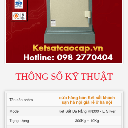
THÔNG SỐ KỸ THUẬT
cửa hàng bán Két sắt khách
Tên sản phẩm
sạn hà nội giá rẻ ở hà nội
Model
Két Sắt Đà Nẵng KN300 - E Silver
Trọng lượng
300Kg ± 10Kg