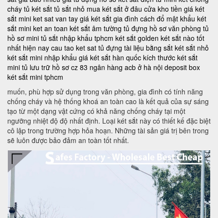
cháy
tủ két sắt
tủ sắt nhỏ
mua két sắt ở đâu
cửa kho tiền
giá két
sắt mini
ket sat van tay
giá két sắt gia đình
cách đổ mật khẩu két
sắt mini
ket an toan
két sắt âm tường
tủ đựng hồ sơ văn phòng
tủ
hồ sơ mini
tủ sắt nhập khẩu tphcm
két sắt golden
két sắt nào tốt
nhất hiện nay
cau tao ket sat
tủ đựng tài liệu bằng sắt
két sắt nhỏ
két sắt mini nhập khẩu
giá két sắt hàn quốc
kích thước két sắt
mini
tủ lưu trữ hồ sơ
cz 83
ngân hàng acb ở hà nội
deposit box
két sắt mini tphcm
muốn, phù hợp sử dụng trong văn phòng, gia đình có tính năng
chống cháy và hệ thống khoá an toàn cao là kết quả của sự sáng
tạo từ một dạng vật cứng có khả năng chống cháy tại một
ngưỡng nhiệt độ độ nhất định. Loại két sắt này có thiết kế đặc biệt
cô lập trong trường hợp hỏa hoạn. Những tài sản giá trị bên trong
sẽ luôn được bảo đảm an toàn tốt nhất.