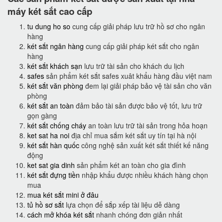
máy két sắt cao cấp
tu dung ho so
cung cấp giải pháp lưu trữ hồ sơ cho ngân
hàng
két sắt ngân hàng
cung cấp giải pháp két sắt cho ngân
hàng
két sắt khách sạn
lưu trữ tài sản cho khách du lịch
safes
sản phẩm két sắt safes xuât khẩu hàng đầu việt nam
két sắt văn phòng
đem lại giải pháp bảo vệ tài sản cho văn
phòng
két sắt an toàn
đảm bảo tài sản được bảo vệ tốt, lưu trữ
gọn gàng
két sắt chống cháy
an toàn lưu trữ tài sản trong hỏa hoạn
ket sat ha noi
địa chỉ mua sắm két sắt uy tín tại hà nội
két sắt hàn quốc
công nghệ sản xuất két sắt thiết kế năng
động
ket sat gia dinh
sản phẩm két an toàn cho gia đình
két sắt đựng tiền
nhập khẩu được nhiều khách hàng chọn
mua
mua két sắt mini ở đâu
tủ hồ sơ sắt
lựa chọn để sắp xếp tài liệu dễ dàng
cách mở khóa két sắt
nhanh chóng đơn giản nhất