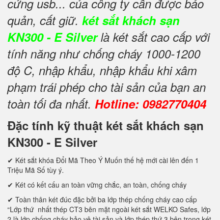
cứng usb... của công ty cần được bảo
quản, cất giữ.
két sắt khách sạn
KN300 - E Silver
là két sắt cao cấp với
tính năng như chống cháy 1000-1200
độ C, nhập khẩu, nhập khẩu khi xâm
phạm trái phép cho tài sản của bạn an
toàn tối đa nhất.
Hotline: 0982770404
Đặc tính kỹ thuật két sắt khách sạn
KN300 - E Silver
✔ Két sắt khóa Đổi Mã Theo Ý Muốn thế hệ mới cài lên đến 1
Triệu Mã Số tùy ý.
✔ Két có kết cấu an toàn vững chắc, an toàn, chống cháy
✔ Toàn thân két đúc đặc bởi ba lớp thép chống cháy cao cấp
“Lớp thứ nhất thép CT3 bên mặt ngoài két sắt WELKO Safes, lớp
2 là lớp chống cháy bảo vệ tài sản và lớp thép thứ 3 bên trong két