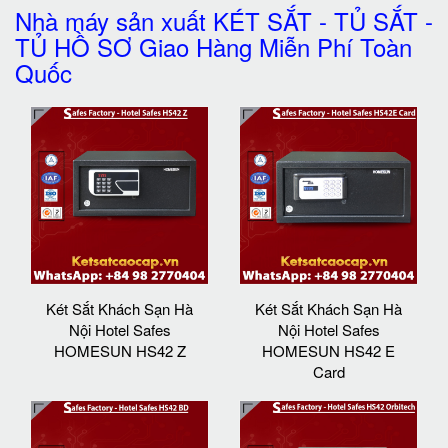
Nhà máy sản xuất KÉT SẮT - TỦ SẮT -
TỦ HỒ SƠ Giao Hàng Miễn Phí Toàn
Quốc
Két Sắt Khách Sạn Hà
Két Sắt Khách Sạn Hà
Nội Hotel Safes
Nội Hotel Safes
HOMESUN HS42 Z
HOMESUN HS42 E
Card