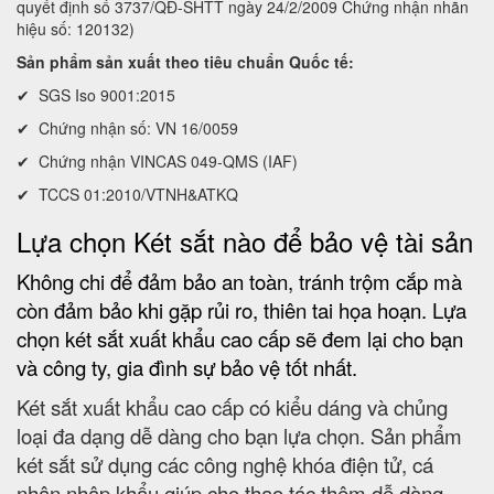
quyết định số 3737/QĐ-SHTT ngày 24/2/2009 Chứng nhận nhãn
hiệu số: 120132)
Sản phẩm sản xuất theo tiêu chuẩn Quốc tế:
✔ SGS Iso 9001:2015
✔ Chứng nhận số: VN 16/0059
✔ Chứng nhận VINCAS 049-QMS (IAF)
✔ TCCS 01:2010/VTNH&ATKQ
Lựa chọn Két sắt nào để bảo vệ tài sản
Không chi để đảm bảo an toàn, tránh trộm cắp mà
còn đảm bảo khi gặp rủi ro, thiên tai họa hoạn. Lựa
chọn két sắt xuất khẩu cao cấp sẽ đem lại cho bạn
và công ty, gia đình sự bảo vệ tốt nhất.
Két sắt xuất khẩu cao cấp có kiểu dáng và chủng
loại đa dạng dễ dàng cho bạn lựa chọn. Sản phẩm
két sắt sử dụng các công nghệ khóa điện tử, cá
nhân nhập khẩu giúp cho thao tác thêm dễ dàng.