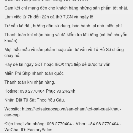
Cam kết chỉ mang đến cho khách hàng những sản phẩm tốt nhất.
Làm việc từ 7h đến 22h cả thứ 7,CN và ngày lễ
Tư vấn kê đặt, hướng dẫn sử dụng, bảo hành tại nhà miễn phí.
Thanh toán khi nhận hàng và đã kiểm tra kĩ lưỡng (có thể chuyển
khoản)
Mọi thắc mắc về sản phẩm hoặc cần tư vấn về Tủ Hồ Sơ chống
cháy nổ.
Hãy để lại ngay SĐT hoặc IBOX trực tiếp để được tư vấn.
Miễn Phí Ship nhanh toàn quốc
Thanh toán khi nhận hàng.
Hotline: 098 2770404 Phục vụ 24/24h
Nhận Đặt Tủ Sắt Theo Yêu Cầu.
Website: https://ketsatcaocap.vn/san-pham/ket-sat-xuat-khau-
cao-cap
Điện thoại văn phòng: 098 2770404 - Viber: +84 98 2770404 -
WeChat ID: FactorySafes