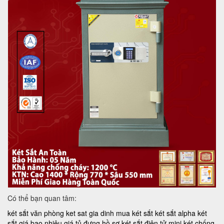
Có thể bạn quan tâm:
két sắt văn phòng
ket sat gia dinh
mua két sắt
két sắt alpha
két
sắt giá bao nhiêu
giá tủ đựng hồ sơ
két sắt điện tử mini
két chống