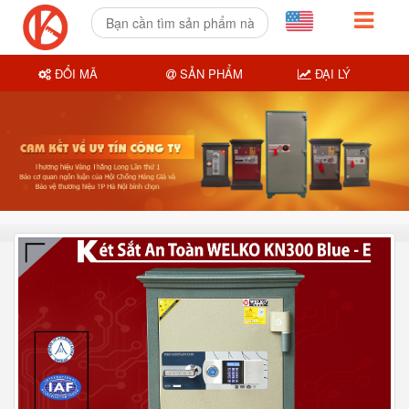
ĐỔI MÃ
SẢN PHẨM
ĐẠI LÝ