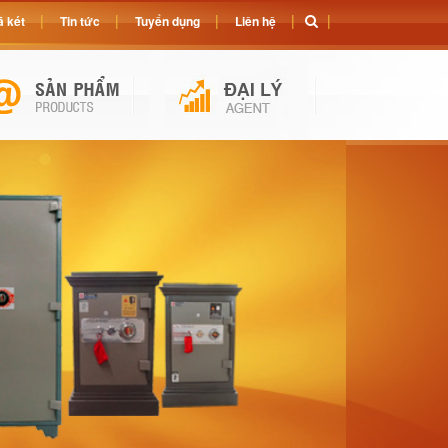
 két
Tin tức
Tuyển dụng
Liên hệ