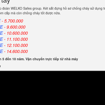
ập đoàn WELKO Safes group. Két sắt đựng hồ sơ chống cháy sử dụng t
trộm cắp mà còn chống cháy tốt được nữa.
E
- 5.700.000
FE
- 9.600.000
FE
- 10.600.000
FE
- 11.100.000
FE
- 12.100.000
FE
- 14.600.000
 5 đến 10 năm. Vận chuyển trực tiếp từ nhà máy
n