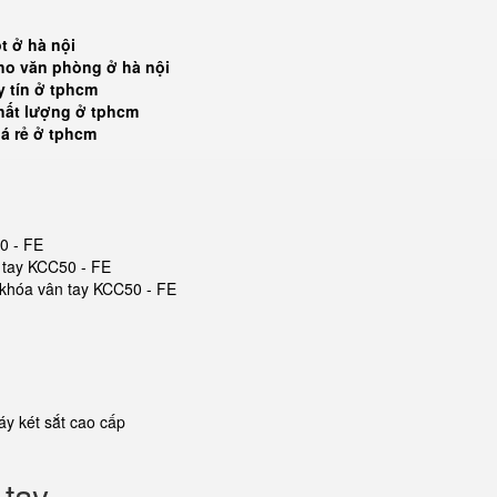
t ở hà nội
ho văn phòng ở hà nội
y tín ở tphcm
hất lượng ở tphcm
iá rẻ ở tphcm
0 - FE
n tay KCC50 - FE
t khóa vân tay KCC50 - FE
y két sắt cao cấp
 tay