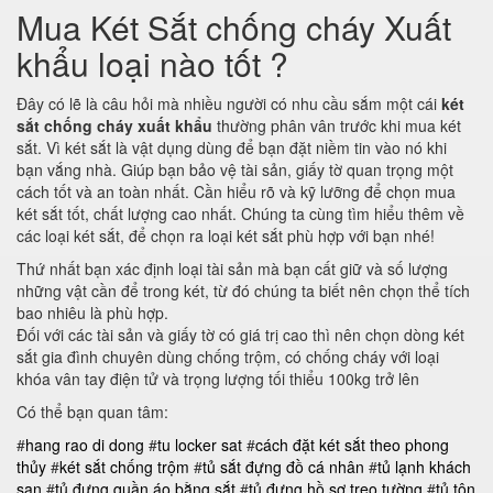
Mua Két Sắt chống cháy Xuất
khẩu loại nào tốt ?
Đây có lẽ là câu hỏi mà nhiều người có nhu cầu sắm một cái
két
sắt chống cháy xuất khẩu
thường phân vân trước khi mua két
sắt. Vì két sắt là vật dụng dùng để bạn đặt niềm tin vào nó khi
bạn vắng nhà. Giúp bạn bảo vệ tài sản, giấy tờ quan trọng một
cách tốt và an toàn nhất. Cần hiểu rõ và kỹ lưỡng để chọn mua
két sắt tốt, chất lượng cao nhất. Chúng ta cùng tìm hiểu thêm về
các loại két sắt, để chọn ra loại két sắt phù hợp với bạn nhé!
Thứ nhất bạn xác định loại tài sản mà bạn cất giữ và số lượng
những vật cần để trong két, từ đó chúng ta biết nên chọn thể tích
bao nhiêu là phù hợp.
Đối với các tài sản và giấy tờ có giá trị cao thì nên chọn dòng két
sắt gia đình chuyên dùng chống trộm, có chống cháy với loại
khóa vân tay điện tử và trọng lượng tối thiểu 100kg trở lên
Có thể bạn quan tâm:
#
hang rao di dong
#
tu locker sat
#
cách đặt két sắt theo phong
thủy
#
két sắt chống trộm
#
tủ sắt đựng đồ cá nhân
#
tủ lạnh khách
sạn
#
tủ đựng quần áo bằng sắt
#
tủ đựng hồ sơ treo tường
#
tủ tôn