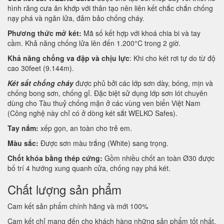
hình răng cưa ăn khớp với thân tạo nên liên kết chắc chắn chống
nạy phá và ngăn lửa, đảm bảo chống cháy.
Phương thức mở két:
Mã số kết hợp với khoá chia bi và tay
cầm. Khả năng chống lửa lên đến 1.200°C trong 2 giờ.
Khả năng chống va đập và chịu lực
: Khi cho két rơi tự do từ độ
cao 30feet (9.144m).
Két sắt chống cháy
được phủ bởi các lớp sơn dày, bóng, mịn và
chống bong sơn, chống gỉ. Đặc biệt sử dụng lớp sơn lót chuyên
dùng cho Tàu thuỷ chống mặn ở các vùng ven biển Việt Nam
(Công nghệ này chỉ có ở dòng két sắt WELKO Safes).
Tay nắm:
xếp gọn, an toàn cho trẻ em.
Màu sắc:
Được sơn màu trắng (White) sang trọng.
Chốt khóa bằng thép cứng:
Gồm nhiều chốt an toàn Ø30 được
bố trí 4 hướng xung quanh cửa, chống nạy phá két.
Chất lượng sản phẩm
Cam kết sản phẩm chính hãng và mới 100%
Cam kết chỉ mang đến cho khách hàng những sản phẩm tốt nhất.