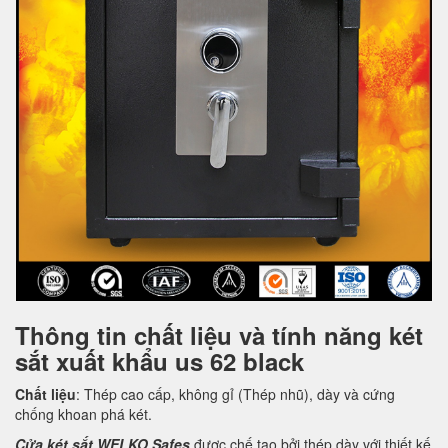
Thông tin chất liệu và tính năng két
sắt xuất khẩu us 62 black
Chất liệu
: Thép cao cấp, không gỉ (Thép nhũ), dày và cứng
chống khoan phá két.
Cửa két sắt WELKO Safes
được chế tạo bởi thép dày với thiết kế