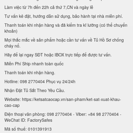
Làm việc từ 7h đến 22h cả thứ 7,CN và ngày lễ
Tư vấn kê đặt, hướng dẫn sử dụng, bảo hành tại nhà miễn phí.
Thanh toán khi nhận hàng và đã kiểm tra kĩ lưỡng (có thể chuyển
khoản)
Mọi thắc mắc về sản phẩm hoặc cần tư vấn về Tủ Hồ Sơ chống
cháy nổ.
Hãy để lại ngay SĐT hoặc IBOX trực tiếp để được tư vấn.
Miễn Phí Ship nhanh toàn quốc
Thanh toán khi nhận hàng.
Hotline: 098 2770404 Phục vụ 24/24h
Nhận Đặt Tủ Sắt Theo Yêu Cầu.
Website: https://ketsatcaocap.vn/san-pham/ket-sat-xuat-khau-
cao-cap
Điện thoại văn phòng: 098 2770404 - Viber: +84 98 2770404 -
WeChat ID: FactorySafes
Mã số thuế: 0101391913