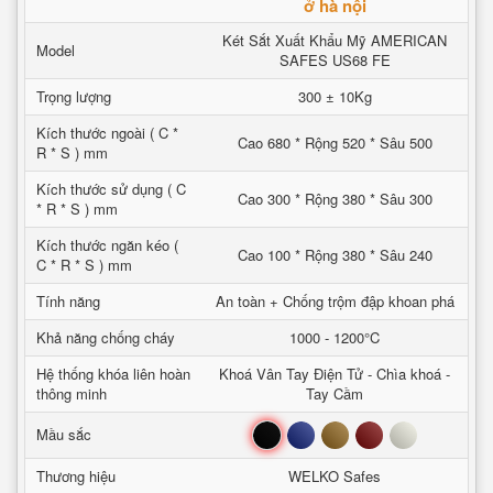
ở hà nội
Két Sắt Xuất Khẩu Mỹ AMERICAN
Model
SAFES US68 FE
Trọng lượng
300 ± 10Kg
Kích thước ngoài ( C *
Cao 680 * Rộng 520 * Sâu 500
R * S ) mm
Kích thước sử dụng ( C
Cao 300 * Rộng 380 * Sâu 300
* R * S ) mm
Kích thước ngăn kéo (
Cao 100 * Rộng 380 * Sâu 240
C * R * S ) mm
Tính năng
An toàn + Chống trộm đập khoan phá
Khả năng chống cháy
1000 - 1200°C
Hệ thống khóa liên hoàn
Khoá Vân Tay Điện Tử - Chìa khoá -
thông minh
Tay Cầm
Đen
Xanh
Nâu
Đỏ
Trắng
Mầu sắc
Thương hiệu
WELKO Safes