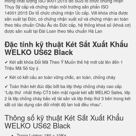
thống chất lượng ISO 9001:2015 do SGS tổ chức chứng nhận
Thụy Sỹ cấp và chứng nhận môi trường sản phẩn ISO
14001:2015 Do tổ chức chứng nhận Úc cấp. Với khóa chìa được
sản xuất tại Đức, có chứng nhận xuất xứ và chứng nhận an toàn
theo tiêu chuẩn Châu Âu do Đức cấp, hệ thống khoá số (khoá cơ)
được sản xuất tại Đài Loan theo tiêu chuẩn Hà Lan
Đặc tính kỹ thuật Két Sắt Xuất Khẩu
WELKO US62 Black
✔ Két sắt khóa Đổi Mã Theo Ý Muốn thế hệ mới cài lên đến 1
Triệu Mã Số tùy ý.
✔ Két có kết cấu an toàn vững chắc, an toàn, chống cháy
✔ Toàn thân két đúc đặc bởi ba lớp thép chống cháy cao cấp
“Lớp thứ nhất thép CT3 bên mặt ngoài két sắt WELKO Safes, lớp
2 là lớp chống cháy bảo vệ tài sản và lớp thép thứ 3 bên trong két
sắt có tác dụng cân đối nhiệt độ lan toả đều nhau”.
Thông số kỹ thuật Két Sắt Xuất Khẩu
WELKO US62 Black
Trọng Lượng: 180 ± 10Kg