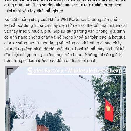
đựng quần áo
tủ hồ sơ đẹp
#
két sắt kcc110k1c1
#
két đựng tiền
mini
#
két vân tay
#
két sắt giá rẻ
Két sắt chống cháy xuất khẩu WELKO Safes là dòng sản phẩm
két sắt sử dụng khóa vân tay điện tử nên có thể đổi mật mã và cài
vân tay theo ý muốn, phù hợp sử dụng trong văn phòng, gia đình
có tính năng chống cháy và hệ thống khoá an toàn cao là kết quả
của sự sáng tạo từ một dạng vật cứng có khả năng chống cháy
tại một ngưỡng nhiệt độ độ nhất định. Loại két sắt này có thiết kế
đặc biệt cô lập trong trường hợp hỏa hoạn. Những tài sản giá trị
bên trong sẽ luôn được bảo đảm an toàn tốt nhất.