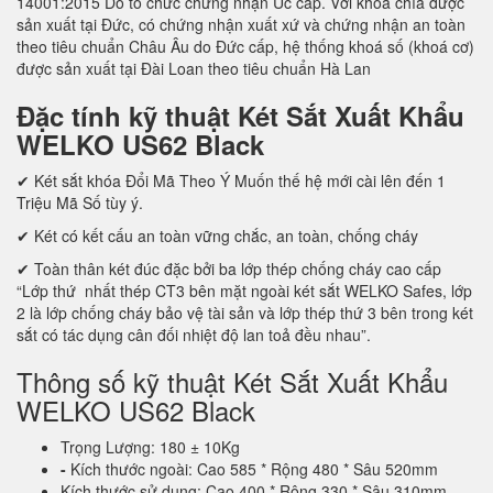
14001:2015 Do tổ chức chứng nhận Úc cấp. Với khóa chìa được
sản xuất tại Đức, có chứng nhận xuất xứ và chứng nhận an toàn
theo tiêu chuẩn Châu Âu do Đức cấp, hệ thống khoá số (khoá cơ)
được sản xuất tại Đài Loan theo tiêu chuẩn Hà Lan
Đặc tính kỹ thuật Két Sắt Xuất Khẩu
WELKO US62 Black
✔ Két sắt khóa Đổi Mã Theo Ý Muốn thế hệ mới cài lên đến 1
Triệu Mã Số tùy ý.
✔ Két có kết cấu an toàn vững chắc, an toàn, chống cháy
✔ Toàn thân két đúc đặc bởi ba lớp thép chống cháy cao cấp
“Lớp thứ nhất thép CT3 bên mặt ngoài két sắt WELKO Safes, lớp
2 là lớp chống cháy bảo vệ tài sản và lớp thép thứ 3 bên trong két
sắt có tác dụng cân đối nhiệt độ lan toả đều nhau”.
Thông số kỹ thuật Két Sắt Xuất Khẩu
WELKO US62 Black
Trọng Lượng: 180 ± 10Kg
-
Kích thước ngoài: Cao 585 * Rộng 480 * Sâu 520mm
Kích thước sử dụng: Cao 400 * Rộng 330 * Sâu 310mm