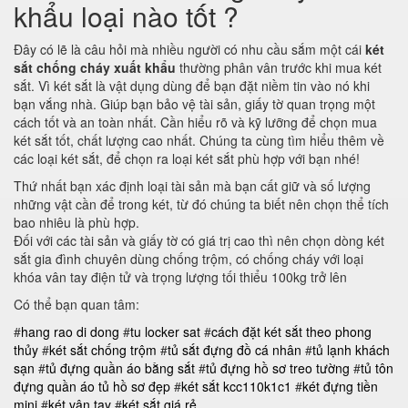
khẩu loại nào tốt ?
Đây có lẽ là câu hỏi mà nhiều người có nhu cầu sắm một cái
két
sắt chống cháy xuất khẩu
thường phân vân trước khi mua két
sắt. Vì két sắt là vật dụng dùng để bạn đặt niềm tin vào nó khi
bạn vắng nhà. Giúp bạn bảo vệ tài sản, giấy tờ quan trọng một
cách tốt và an toàn nhất. Cần hiểu rõ và kỹ lưỡng để chọn mua
két sắt tốt, chất lượng cao nhất. Chúng ta cùng tìm hiểu thêm về
các loại két sắt, để chọn ra loại két sắt phù hợp với bạn nhé!
Thứ nhất bạn xác định loại tài sản mà bạn cất giữ và số lượng
những vật cần để trong két, từ đó chúng ta biết nên chọn thể tích
bao nhiêu là phù hợp.
Đối với các tài sản và giấy tờ có giá trị cao thì nên chọn dòng két
sắt gia đình chuyên dùng chống trộm, có chống cháy với loại
khóa vân tay điện tử và trọng lượng tối thiểu 100kg trở lên
Có thể bạn quan tâm:
#
hang rao di dong
#
tu locker sat
#
cách đặt két sắt theo phong
thủy
#
két sắt chống trộm
#
tủ sắt đựng đồ cá nhân
#
tủ lạnh khách
sạn
#
tủ đựng quần áo bằng sắt
#
tủ đựng hồ sơ treo tường
#
tủ tôn
đựng quần áo
tủ hồ sơ đẹp
#
két sắt kcc110k1c1
#
két đựng tiền
mini
#
két vân tay
#
két sắt giá rẻ