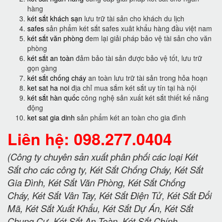
hàng
két sắt khách sạn
lưu trữ tài sản cho khách du lịch
safes
sản phẩm két sắt safes xuât khẩu hàng đầu việt nam
két sắt văn phòng
đem lại giải pháp bảo vệ tài sản cho văn
phòng
két sắt an toàn
đảm bảo tài sản được bảo vệ tốt, lưu trữ
gọn gàng
két sắt chống cháy
an toàn lưu trữ tài sản trong hỏa hoạn
ket sat ha noi
địa chỉ mua sắm két sắt uy tín tại hà nội
két sắt hàn quốc
công nghệ sản xuất két sắt thiết kế năng
động
ket sat gia dinh
sản phẩm két an toàn cho gia đình
Liên hệ: 098.277.0404
(Công ty chuyên sản xuất phân phối các loại Két
Sắt cho các công ty, Két Sắt Chống Cháy, Két Sắt
Gia Đình, Két Sắt Văn Phòng, Két Sắt Chống
Cháy, Két Sắt Vân Tay, Két Sắt Điện Tử, Két Sắt Đổi
Mã, Két Sắt Xuất Khẩu, Két Sắt Dự Án, Két Sắt
Chung Cư, Két Sắt An Toàn, Két Sắt Chính