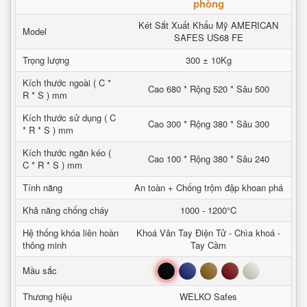
phòng
Két Sắt Xuất Khẩu Mỹ AMERICAN
Model
SAFES US68 FE
Trọng lượng
300 ± 10Kg
Kích thước ngoài ( C *
Cao 680 * Rộng 520 * Sâu 500
R * S ) mm
Kích thước sử dụng ( C
Cao 300 * Rộng 380 * Sâu 300
* R * S ) mm
Kích thước ngăn kéo (
Cao 100 * Rộng 380 * Sâu 240
C * R * S ) mm
Tính năng
An toàn + Chống trộm đập khoan phá
Khả năng chống cháy
1000 - 1200°C
Hệ thống khóa liên hoàn
Khoá Vân Tay Điện Tử - Chìa khoá -
thông minh
Tay Cầm
Đen
Xanh
Nâu
Đỏ
Trắng
Mầu sắc
Thương hiệu
WELKO Safes