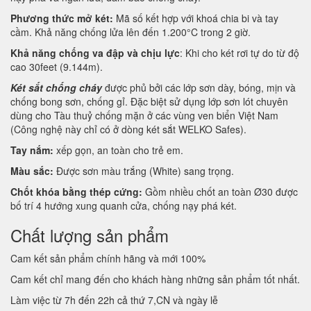
Phương thức mở két:
Mã số kết hợp với khoá chia bi và tay
cầm. Khả năng chống lửa lên đến 1.200°C trong 2 giờ.
Khả năng chống va đập và chịu lực
: Khi cho két rơi tự do từ độ
cao 30feet (9.144m).
Két sắt chống cháy
được phủ bởi các lớp sơn dày, bóng, mịn và
chống bong sơn, chống gỉ. Đặc biệt sử dụng lớp sơn lót chuyên
dùng cho Tàu thuỷ chống mặn ở các vùng ven biển Việt Nam
(Công nghệ này chỉ có ở dòng két sắt WELKO Safes).
Tay nắm:
xếp gọn, an toàn cho trẻ em.
Màu sắc:
Được sơn màu trắng (White) sang trọng.
Chốt khóa bằng thép cứng:
Gồm nhiều chốt an toàn Ø30 được
bố trí 4 hướng xung quanh cửa, chống nạy phá két.
Chất lượng sản phẩm
Cam kết sản phẩm chính hãng và mới 100%
Cam kết chỉ mang đến cho khách hàng những sản phẩm tốt nhất.
Làm việc từ 7h đến 22h cả thứ 7,CN và ngày lễ