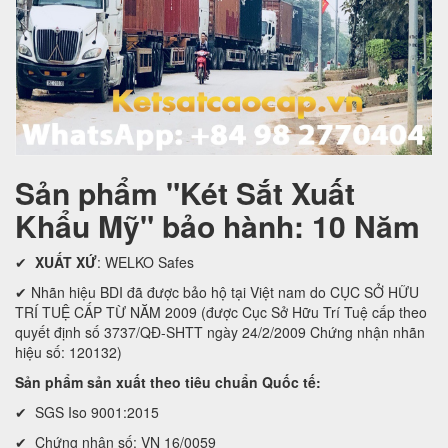
Sản phẩm "Két Sắt Xuất
Khẩu Mỹ" bảo hành: 10 Năm
✔
XUẤT XỨ
: WELKO Safes
✔ Nhãn hiệu BDI đã được bảo hộ tại Việt nam do CỤC SỞ HỮU
TRÍ TUỆ CẤP TỪ NĂM 2009 (được Cục Sở Hữu Trí Tuệ cấp theo
quyết định số 3737/QĐ-SHTT ngày 24/2/2009 Chứng nhận nhãn
hiệu số: 120132)
Sản phẩm sản xuất theo tiêu chuẩn Quốc tế:
✔ SGS Iso 9001:2015
✔ Chứng nhận số: VN 16/0059