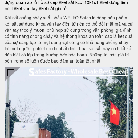
đựng quần áo
tủ hồ sơ đẹp
#
két sắt kcc110k1c1
#
két đựng tiền
mini
#
két vân tay
#
két sắt giá rẻ
Két sắt chống cháy xuất khẩu WELKO Safes là dòng sản phẩm
két sắt sử dụng khóa vân tay điện tử nên có thể đổi mật mã và cài
vân tay theo ý muốn, phù hợp sử dụng trong văn phòng, gia đình
có tính năng chống cháy và hệ thống khoá an toàn cao là kết quả
của sự sáng tạo từ một dạng vật cứng có khả năng chống cháy
tại một ngưỡng nhiệt độ độ nhất định. Loại két sắt này có thiết kế
đặc biệt cô lập trong trường hợp hỏa hoạn. Những tài sản giá trị
bên trong sẽ luôn được bảo đảm an toàn tốt nhất.