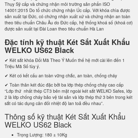
Thụy Sỹ cấp và chứng nhận môi trường sản phẩn ISO
14001:2015 Do tổ chức chứng nhận Úc cấp. Với khóa chìa được
sản xuất tại Đức, có chứng nhận xuất xứ và chứng nhận an toàn
theo tiêu chuẩn Châu Âu do Đức cấp, hệ thống khoá số (khoá cơ)
được sản xuất tại Đài Loan theo tiêu chuẩn Hà Lan
Đặc tính kỹ thuật Két Sắt Xuất Khẩu
WELKO US62 Black
✔ Két sắt khóa Đổi Mã Theo Ý Muốn thế hệ mới cài lên đến 1
Triệu Mã Số tùy ý.
✔ Két có kết cấu an toàn vững chắc, an toàn, chống cháy
✔ Toàn thân két đúc đặc bởi ba lớp thép chống cháy cao cấp
“Lớp thứ nhất thép CT3 bên mặt ngoài két sắt WELKO Safes, lớp
2 là lớp chống cháy bảo vệ tài sản và lớp thép thứ 3 bên trong két
sắt có tác dụng cân đối nhiệt độ lan toả đều nhau”.
Thông số kỹ thuật Két Sắt Xuất Khẩu
WELKO US62 Black
Trọng Lượng: 180 ± 10Kg