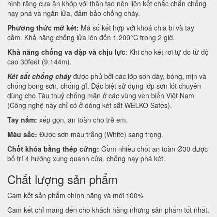
hình răng cưa ăn khớp với thân tạo nên liên kết chắc chắn chống
nạy phá và ngăn lửa, đảm bảo chống cháy.
Phương thức mở két:
Mã số kết hợp với khoá chia bi và tay
cầm. Khả năng chống lửa lên đến 1.200°C trong 2 giờ.
Khả năng chống va đập và chịu lực
: Khi cho két rơi tự do từ độ
cao 30feet (9.144m).
Két sắt chống cháy
được phủ bởi các lớp sơn dày, bóng, mịn và
chống bong sơn, chống gỉ. Đặc biệt sử dụng lớp sơn lót chuyên
dùng cho Tàu thuỷ chống mặn ở các vùng ven biển Việt Nam
(Công nghệ này chỉ có ở dòng két sắt WELKO Safes).
Tay nắm:
xếp gọn, an toàn cho trẻ em.
Màu sắc:
Được sơn màu trắng (White) sang trọng.
Chốt khóa bằng thép cứng:
Gồm nhiều chốt an toàn Ø30 được
bố trí 4 hướng xung quanh cửa, chống nạy phá két.
Chất lượng sản phẩm
Cam kết sản phẩm chính hãng và mới 100%
Cam kết chỉ mang đến cho khách hàng những sản phẩm tốt nhất.