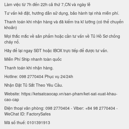
Làm việc từ 7h đến 22h cả thứ 7,CN và ngày lễ
Tư vấn kê đặt, hướng dẫn sử dụng, bảo hành tại nhà miễn phí.
Thanh toán khi nhận hàng và đã kiểm tra kĩ lưỡng (có thể chuyển
khoản)
Mọi thắc mắc về sản phẩm hoặc cần tư vấn về Tủ Hồ Sơ chống
cháy nổ.
Hãy để lại ngay SĐT hoặc IBOX trực tiếp để được tư vấn.
Miễn Phí Ship nhanh toàn quốc
Thanh toán khi nhận hàng.
Hotline: 098 2770404 Phục vụ 24/24h
Nhận Đặt Tủ Sắt Theo Yêu Cầu.
Website: https://ketsatcaocap.vn/san-pham/ket-sat-xuat-khau-
cao-cap
Điện thoại văn phòng: 098 2770404 - Viber: +84 98 2770404 -
WeChat ID: FactorySafes
Mã số thuế: 0101391913