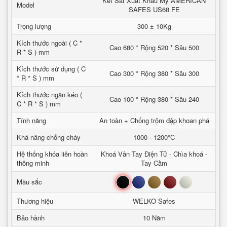
Két Sắt Xuất Khẩu Mỹ AMERICAN
Model
SAFES US68 FE
Trọng lượng
300 ± 10Kg
Kích thước ngoài ( C *
Cao 680 * Rộng 520 * Sâu 500
R * S ) mm
Kích thước sử dụng ( C
Cao 300 * Rộng 380 * Sâu 300
* R * S ) mm
Kích thước ngăn kéo (
Cao 100 * Rộng 380 * Sâu 240
C * R * S ) mm
Tính năng
An toàn + Chống trộm đập khoan phá
Khả năng chống cháy
1000 - 1200°C
Hệ thống khóa liên hoàn
Khoá Vân Tay Điện Tử - Chìa khoá -
thông minh
Tay Cầm
Đen
Xanh
Nâu
Đỏ
Trắng
Mầu sắc
Thương hiệu
WELKO Safes
Bảo hành
10 Năm