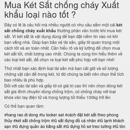
Mua Két Sắt chống cháy Xuất
khẩu loại nào tốt ?
Đây có lẽ là câu hỏi mà nhiều người có nhu cầu sắm một cái
két
sắt chống cháy xuất khẩu
thường phân vân trước khi mua két
sắt. Vì két sắt là vật dụng dùng để bạn đặt niềm tin vào nó khi
bạn vắng nhà. Giúp bạn bảo vệ tài sản, giấy tờ quan trọng một
cách tốt và an toàn nhất. Cần hiểu rõ và kỹ lưỡng để chọn mua
két sắt tốt, chất lượng cao nhất. Chúng ta cùng tìm hiểu thêm về
các loại két sắt, để chọn ra loại két sắt phù hợp với bạn nhé!
Thứ nhất bạn xác định loại tài sản mà bạn cất giữ và số lượng
những vật cần để trong két, từ đó chúng ta biết nên chọn thể tích
bao nhiêu là phù hợp.
Đối với các tài sản và giấy tờ có giá trị cao thì nên chọn dòng két
sắt gia đình chuyên dùng chống trộm, có chống cháy với loại
khóa vân tay điện tử và trọng lượng tối thiểu 100kg trở lên
Có thể bạn quan tâm:
#
hang rao di dong
#
tu locker sat
#
cách đặt két sắt theo phong
thủy
#
két sắt chống trộm
#
tủ sắt đựng đồ cá nhân
#
tủ lạnh khách
sạn
#
tủ đựng quần áo bằng sắt
#
tủ đựng hồ sơ treo tường
#
tủ tôn