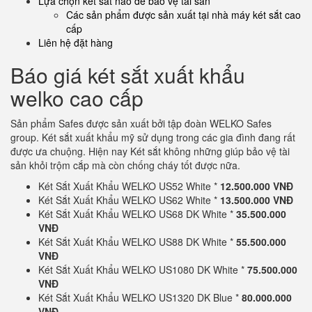
Lựa chọn két sắt nào để bảo vệ tài sản
Các sản phẩm được sản xuất tại nhà máy két sắt cao
cấp
Liên hệ đặt hàng
Báo giá két sắt xuất khẩu
welko cao cấp
Sản phẩm Safes được sản xuất bởi tập đoàn WELKO Safes
group. Két sắt xuất khẩu mỹ sử dụng trong các gia đình đang rất
được ưa chuộng. Hiện nay Két sắt không những giúp bảo vệ tài
sản khỏi trộm cắp mà còn chống cháy tốt được nữa.
Két Sắt Xuất Khẩu WELKO US52 White *
12.500.000 VNĐ
Két Sắt Xuất Khẩu WELKO US62 White *
13.500.000 VNĐ
Két Sắt Xuất Khẩu WELKO US68 DK White *
35.500.000
VNĐ
Két Sắt Xuất Khẩu WELKO US88 DK White *
55.500.000
VNĐ
Két Sắt Xuất Khẩu WELKO US1080 DK White *
75.500.000
VNĐ
Két Sắt Xuất Khẩu WELKO US1320 DK Blue *
80.000.000
VNĐ