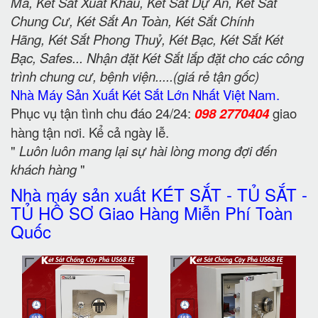
Mã, Két Sắt Xuất Khẩu, Két Sắt Dự Án, Két Sắt
Chung Cư, Két Sắt An Toàn, Két Sắt Chính
Hãng, Két Sắt Phong Thuỷ, Két Bạc, Két Sắt Két
Bạc, Safes... Nhận đặt Két Sắt lắp đặt cho các công
trình chung cư, bệnh viện.....(giá rẻ tận gốc)
Nhà Máy Sản Xuất Két Sắt Lớn Nhất Việt Nam.
Phục vụ tận tình chu đáo 24/24:
098 2770404
giao
hàng tận nơi. Kể cả ngày lễ.
"
Luôn luôn mang lại sự hài lòng mong đợi đến
khách hàng
"
Nhà máy sản xuất KÉT SẮT - TỦ SẮT -
TỦ HỒ SƠ Giao Hàng Miễn Phí Toàn
Quốc