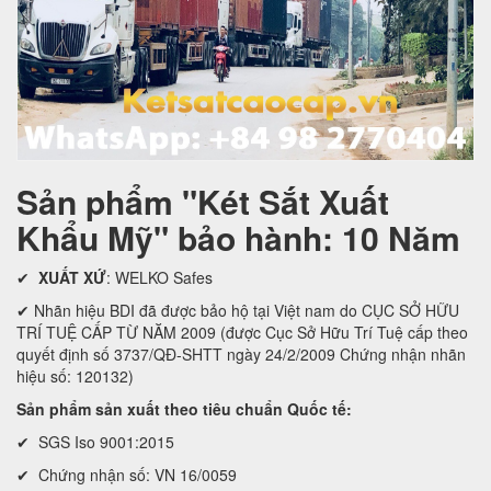
Sản phẩm "Két Sắt Xuất
Khẩu Mỹ" bảo hành: 10 Năm
✔
XUẤT XỨ
: WELKO Safes
✔ Nhãn hiệu BDI đã được bảo hộ tại Việt nam do CỤC SỞ HỮU
TRÍ TUỆ CẤP TỪ NĂM 2009 (được Cục Sở Hữu Trí Tuệ cấp theo
quyết định số 3737/QĐ-SHTT ngày 24/2/2009 Chứng nhận nhãn
hiệu số: 120132)
Sản phẩm sản xuất theo tiêu chuẩn Quốc tế:
✔ SGS Iso 9001:2015
✔ Chứng nhận số: VN 16/0059