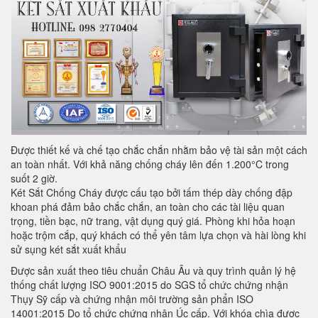
Được thiết kế và chế tạo chắc chắn nhằm bảo vệ tài sản một cách
an toàn nhất. Với khả năng chống cháy lên đến 1.200°C trong
suốt 2 giờ.
Két Sắt Chống Cháy được cấu tạo bởi tấm thép dày chống đập
khoan phá đảm bảo chắc chắn, an toàn cho các tài liệu quan
trọng, tiền bạc, nữ trang, vật dụng quý giá. Phòng khi hỏa hoạn
hoặc trộm cắp, quý khách có thể yên tâm lựa chọn và hài lòng khi
sử sụng két sắt xuất khẩu
Được sản xuất theo tiêu chuẩn Châu Âu và quy trình quản lý hệ
thống chất lượng ISO 9001:2015 do SGS tổ chức chứng nhận
Thụy Sỹ cấp và chứng nhận môi trường sản phẩn ISO
14001:2015 Do tổ chức chứng nhận Úc cấp. Với khóa chìa được