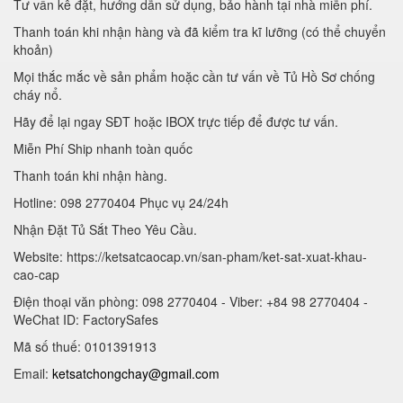
Tư vấn kê đặt, hướng dẫn sử dụng, bảo hành tại nhà miễn phí.
Thanh toán khi nhận hàng và đã kiểm tra kĩ lưỡng (có thể chuyển
khoản)
Mọi thắc mắc về sản phẩm hoặc cần tư vấn về Tủ Hồ Sơ chống
cháy nổ.
Hãy để lại ngay SĐT hoặc IBOX trực tiếp để được tư vấn.
Miễn Phí Ship nhanh toàn quốc
Thanh toán khi nhận hàng.
Hotline: 098 2770404 Phục vụ 24/24h
Nhận Đặt Tủ Sắt Theo Yêu Cầu.
Website: https://ketsatcaocap.vn/san-pham/ket-sat-xuat-khau-
cao-cap
Điện thoại văn phòng: 098 2770404 - Viber: +84 98 2770404 -
WeChat ID: FactorySafes
Mã số thuế: 0101391913
Email:
ketsatchongchay@gmail.com