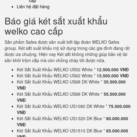
cấp
Liên hệ đặt hàng
Báo giá két sắt xuất khẩu
welko cao cấp
Sản phẩm Safes được sản xuất bởi tập đoàn WELKO Safes
group. Két sắt xuất khẩu mỹ sử dụng trong các gia đình đang rất
được ưa chuộng. Hiện nay Két sắt không những giúp bảo vệ tài
sản khỏi trộm cắp mà còn chống cháy tốt được nữa.
Két Sắt Xuất Khẩu WELKO US52 White *
12.500.000 VNĐ
Két Sắt Xuất Khẩu WELKO US62 White *
13.500.000 VNĐ
Két Sắt Xuất Khẩu WELKO US68 DK White *
35.500.000
VNĐ
Két Sắt Xuất Khẩu WELKO US88 DK White *
55.500.000
VNĐ
Két Sắt Xuất Khẩu WELKO US1080 DK White *
75.500.000
VNĐ
Két Sắt Xuất Khẩu WELKO US1320 DK Blue *
80.000.000
VNĐ
Két Sắt Xuất Khẩu WELKO US1510 DK Blue *
85.000.000
VNĐ