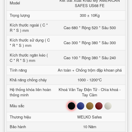
Két Sắt Xuất Khẩu Mỹ AMERICAN
Model
SAFES US68 FE
Trọng lượng
300 ± 10Kg
Kích thước ngoài ( C *
Cao 680 * Rộng 520 * Sâu 500
R * S ) mm
Kích thước sử dụng ( C
Cao 300 * Rộng 380 * Sâu 300
* R * S ) mm
Kích thước ngăn kéo (
Cao 100 * Rộng 380 * Sâu 240
C * R * S ) mm
Tính năng
An toàn + Chống trộm đập khoan phá
Khả năng chống cháy
1000 - 1200°C
Hệ thống khóa liên hoàn
Khoá Vân Tay Điện Tử - Chìa khoá -
thông minh
Tay Cầm
Đen
Xanh
Nâu
Đỏ
Trắng
Mầu sắc
Thương hiệu
WELKO Safes
Bảo hành
10 Năm