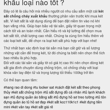
khẩu loại nào tốt ?
Đây có lẽ là câu hỏi mà nhiều người có nhu cầu sắm một cái
két
sắt chống cháy xuất khẩu
thường phân vân trước khi mua két
sắt. Vì két sắt là vật dụng dùng để bạn đặt niềm tin vào nó khi
bạn vắng nhà. Giúp bạn bảo vệ tài sản, giấy tờ quan trọng một
cách tốt và an toàn nhất. Cần hiểu rõ và kỹ lưỡng để chọn mua
két sắt tốt, chất lượng cao nhất. Chúng ta cùng tìm hiểu thêm về
các loại két sắt, để chọn ra loại két sắt phù hợp với bạn nhé!
Thứ nhất bạn xác định loại tài sản mà bạn cất giữ và số lượng
những vật cần để trong két, từ đó chúng ta biết nên chọn thể tích
bao nhiêu là phù hợp.
Đối với các tài sản và giấy tờ có giá trị cao thì nên chọn dòng két
sắt gia đình chuyên dùng chống trộm, có chống cháy với loại
khóa vân tay điện tử và trọng lượng tối thiểu 100kg trở lên
Có thể bạn quan tâm:
#
hang rao di dong
#
tu locker sat
#
cách đặt két sắt theo phong
thủy
#
két sắt chống trộm
#
tủ sắt đựng đồ cá nhân
#
tủ lạnh khách
sạn
#
tủ đựng quần áo bằng sắt
#
tủ đựng hồ sơ treo tường
#
tủ tôn
đựng quần áo
tủ hồ sơ đẹp
#
két sắt kcc110k1c1
#
két đựng tiền
mini
#
két vân tay
#
két sắt giá rẻ