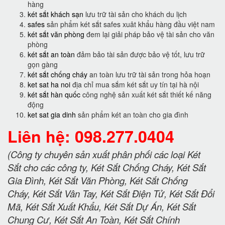
hàng
két sắt khách sạn
lưu trữ tài sản cho khách du lịch
safes
sản phẩm két sắt safes xuât khẩu hàng đầu việt nam
két sắt văn phòng
đem lại giải pháp bảo vệ tài sản cho văn
phòng
két sắt an toàn
đảm bảo tài sản được bảo vệ tốt, lưu trữ
gọn gàng
két sắt chống cháy
an toàn lưu trữ tài sản trong hỏa hoạn
ket sat ha noi
địa chỉ mua sắm két sắt uy tín tại hà nội
két sắt hàn quốc
công nghệ sản xuất két sắt thiết kế năng
động
ket sat gia dinh
sản phẩm két an toàn cho gia đình
Liên hệ: 098.277.0404
(Công ty chuyên sản xuất phân phối các loại Két
Sắt cho các công ty, Két Sắt Chống Cháy, Két Sắt
Gia Đình, Két Sắt Văn Phòng, Két Sắt Chống
Cháy, Két Sắt Vân Tay, Két Sắt Điện Tử, Két Sắt Đổi
Mã, Két Sắt Xuất Khẩu, Két Sắt Dự Án, Két Sắt
Chung Cư, Két Sắt An Toàn, Két Sắt Chính