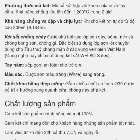
Phương thức mở két:
Mã số kết hợp với khoá chia bi và tay
cầm. Khả năng chống lửa lên đến 1.200°C trong 2 giờ.
Khả năng chống va đập và chịu lực
: Khi cho két rơi tự do từ độ
cao 30feet (9.144m).
Két sắt chống cháy
được phủ bởi các lớp sơn dày, bóng, mịn và
chống bong sơn, chống gỉ. Đặc biệt sử dụng lớp sơn lót chuyên
dùng cho Tàu thuỷ chống mặn ở các vùng ven biển Việt Nam
(Công nghệ này chỉ có ở dòng két sắt WELKO Safes).
Tay nắm:
xếp gọn, an toàn cho trẻ em.
Màu sắc:
Được sơn màu trắng (White) sang trọng.
Chốt khóa bằng thép cứng:
Gồm nhiều chốt an toàn Ø30 được
bố trí 4 hướng xung quanh cửa, chống nạy phá két.
Chất lượng sản phẩm
Cam kết sản phẩm chính hãng và mới 100%
Cam kết chỉ mang đến cho khách hàng những sản phẩm tốt nhất.
Làm việc từ 7h đến 22h cả thứ 7,CN và ngày lễ