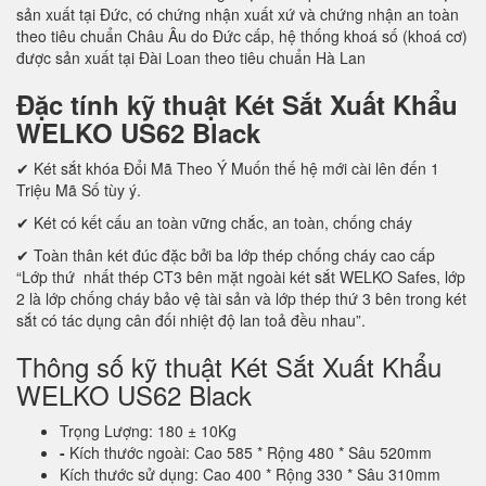
sản xuất tại Đức, có chứng nhận xuất xứ và chứng nhận an toàn
theo tiêu chuẩn Châu Âu do Đức cấp, hệ thống khoá số (khoá cơ)
được sản xuất tại Đài Loan theo tiêu chuẩn Hà Lan
Đặc tính kỹ thuật Két Sắt Xuất Khẩu
WELKO US62 Black
✔ Két sắt khóa Đổi Mã Theo Ý Muốn thế hệ mới cài lên đến 1
Triệu Mã Số tùy ý.
✔ Két có kết cấu an toàn vững chắc, an toàn, chống cháy
✔ Toàn thân két đúc đặc bởi ba lớp thép chống cháy cao cấp
“Lớp thứ nhất thép CT3 bên mặt ngoài két sắt WELKO Safes, lớp
2 là lớp chống cháy bảo vệ tài sản và lớp thép thứ 3 bên trong két
sắt có tác dụng cân đối nhiệt độ lan toả đều nhau”.
Thông số kỹ thuật Két Sắt Xuất Khẩu
WELKO US62 Black
Trọng Lượng: 180 ± 10Kg
-
Kích thước ngoài: Cao 585 * Rộng 480 * Sâu 520mm
Kích thước sử dụng: Cao 400 * Rộng 330 * Sâu 310mm