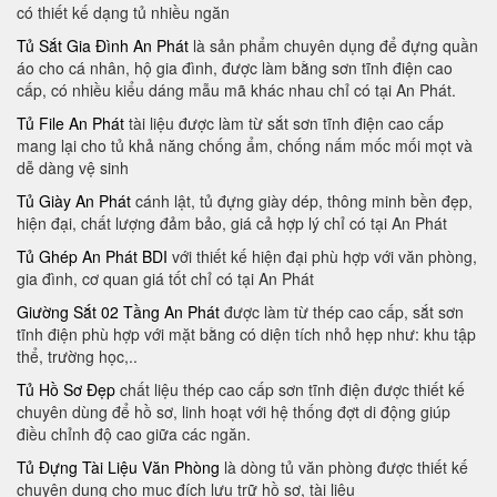
có thiết kế dạng tủ nhiều ngăn
Tủ Sắt Gia Đình An Phát
là sản phẩm chuyên dụng để đựng quần
áo cho cá nhân, hộ gia đình, được làm bằng sơn tĩnh điện cao
cấp, có nhiều kiểu dáng mẫu mã khác nhau chỉ có tại An Phát.
Tủ File An Phát
tài liệu được làm từ sắt sơn tĩnh điện cao cấp
mang lại cho tủ khả năng chống ẩm, chống nấm mốc mối mọt và
dễ dàng vệ sinh
Tủ Giày An Phát
cánh lật, tủ đựng giày dép, thông minh bền đẹp,
hiện đại, chất lượng đảm bảo, giá cả hợp lý chỉ có tại An Phát
Tủ Ghép An Phát BDI
với thiết kế hiện đại phù hợp với văn phòng,
gia đình, cơ quan giá tốt chỉ có tại An Phát
Giường Sắt 02 Tầng An Phát
được làm từ thép cao cấp, sắt sơn
tĩnh điện phù hợp với mặt bằng có diện tích nhỏ hẹp như: khu tập
thể, trường học,..
Tủ Hồ Sơ Đẹp
chất liệu thép cao cấp sơn tĩnh điện được thiết kế
chuyên dùng để hồ sơ, linh hoạt với hệ thống đợt di động giúp
điều chỉnh độ cao giữa các ngăn.
Tủ Đựng Tài Liệu Văn Phòng
là dòng tủ văn phòng được thiết kế
chuyên dụng cho mục đích lưu trữ hồ sơ, tài liệu