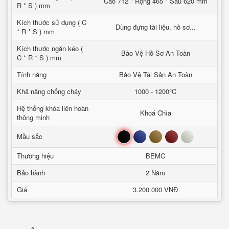
Cao 712 * Rộng 465 * Sâu 620 mm
R * S ) mm
Kích thước sử dụng ( C
Dùng đựng tài liệu, hồ sơ...
* R * S ) mm
Kích thước ngăn kéo (
Bảo Vệ Hồ Sơ An Toàn
C * R * S ) mm
Tính năng
Bảo Vệ Tài Sản An Toàn
Khả năng chống cháy
1000 - 1200°C
Hệ thống khóa liên hoàn
Khoá Chìa
thông minh
Đen
Xanh
Nâu
Đỏ
Trắng
Mầu sắc
Thương hiệu
BEMC
Bảo hành
2 Năm
Giá
3.200.000 VNĐ