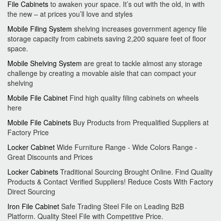
File Cabinets
to awaken your space. It’s out with the old, in with
the new – at prices you’ll love and styles
Mobile Filing System
shelving increases government agency file
storage capacity from cabinets saving 2,200 square feet of floor
space.
Mobile Shelving System
are great to tackle almost any storage
challenge by creating a movable aisle that can compact your
shelving
Mobile File Cabinet
Find high quality filing cabinets on wheels
here
Mobile File Cabinets
Buy Products from Prequalified Suppliers at
Factory Price
Locker Cabinet
Wide Furniture Range - Wide Colors Range -
Great Discounts and Prices
Locker Cabinets
Traditional Sourcing Brought Online. Find Quality
Products & Contact Verified Suppliers! Reduce Costs With Factory
Direct Sourcing
Iron File Cabinet
Safe Trading Steel File on Leading B2B
Platform. Quality Steel File with Competitive Price.