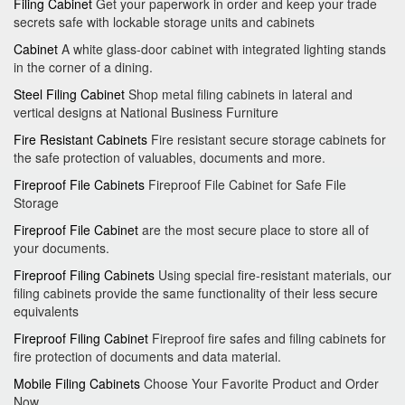
Filing Cabinet
Get your paperwork in order and keep your trade
secrets safe with lockable storage units and cabinets
Cabinet
A white glass-door cabinet with integrated lighting stands
in the corner of a dining.
Steel Filing Cabinet
Shop metal filing cabinets in lateral and
vertical designs at National Business Furniture
Fire Resistant Cabinets
Fire resistant secure storage cabinets for
the safe protection of valuables, documents and more.
Fireproof File Cabinets
Fireproof File Cabinet for Safe File
Storage
Fireproof File Cabinet
are the most secure place to store all of
your documents.
Fireproof Filing Cabinets
Using special fire-resistant materials, our
filing cabinets provide the same functionality of their less secure
equivalents
Fireproof Filing Cabinet
Fireproof fire safes and filing cabinets for
fire protection of documents and data material.
Mobile Filing Cabinets
Choose Your Favorite Product and Order
Now