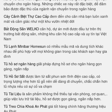
chuyển cho ngân hàng. Những chiếc xe này rất đặc biệt, để đảm
bảo được đặc thù của ngành vận chuyển trong ngân hàng
Cây Cảnh Biệt Thự Cao Cấp
đem đến cho căn nhà bạn luôn xanh
mát và cảm giác như một khu vườn nhiệt đới
Bất Động Sản WELKO
căn hộ, dự án mới được đầu tư trên thị
trường bất động sản, những khu căn hộ cao cấp và uy tín tại Việt
Nam
Tủ Lạnh Minibar Homesun
có nhiều mẫu mã và dung tích khác
nhau để phù hợp với mọi không gian trong các khách sạn hay gia
đình
Tủ hồ sơ ngân hàng
giải pháp đựng hồ sơ cho ngân hàng gọn
gàng, ngăn nắp
Tủ Hồ Sơ Sắt
được làm từ sắt phun sơn tĩnh điện cao cấp, có
trọng lượng nhẹ hơn tủ gỗ nên dễ dàng di chuyển, chắc chắn hơn
tủ nhựa nếu có sự cố va chạm
Tủ Tài Liệu
là sản phẩm không thể thiếu tại văn phòng, cơ quan,..
giúp việc lưu trữ tài liệu, hồ sơ được gọn gàng, ngăn nắp hơn.
Tủ Treo Chìa Khoá An Phát
giá tốt hàng chính hãng thương hiệu
An Phát