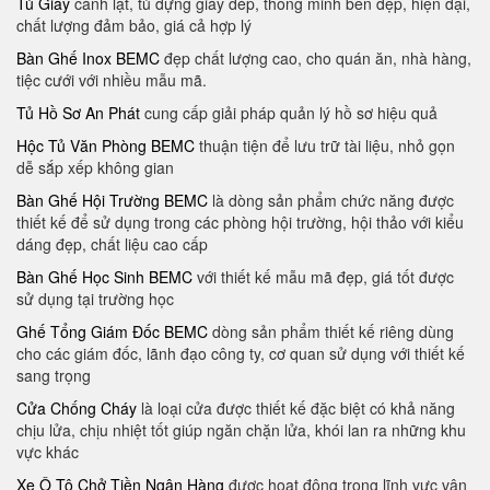
Tủ Giày
cánh lật, tủ đựng giày dép, thông minh bền đẹp, hiện đại,
chất lượng đảm bảo, giá cả hợp lý
Bàn Ghế Inox BEMC
đẹp chất lượng cao, cho quán ăn, nhà hàng,
tiệc cưới với nhiều mẫu mã.
Tủ Hồ Sơ An Phát
cung cấp giải pháp quản lý hồ sơ hiệu quả
Hộc Tủ Văn Phòng BEMC
thuận tiện để lưu trữ tài liệu, nhỏ gọn
dễ sắp xếp không gian
Bàn Ghế Hội Trường BEMC
là dòng sản phẩm chức năng được
thiết kế để sử dụng trong các phòng hội trường, hội thảo với kiểu
dáng đẹp, chất liệu cao cấp
Bàn Ghế Học Sinh BEMC
với thiết kế mẫu mã đẹp, giá tốt được
sử dụng tại trường học
Ghế Tổng Giám Đốc BEMC
dòng sản phẩm thiết kế riêng dùng
cho các giám đốc, lãnh đạo công ty, cơ quan sử dụng với thiết kế
sang trọng
Cửa Chống Cháy
là loại cửa được thiết kế đặc biệt có khả năng
chịu lửa, chịu nhiệt tốt giúp ngăn chặn lửa, khói lan ra những khu
vực khác
Xe Ô Tô Chở Tiền Ngân Hàng
được hoạt động trong lĩnh vực vận