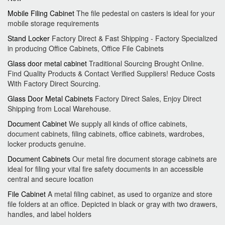
Mobile Filing Cabinet
The file pedestal on casters is ideal for your
mobile storage requirements
Stand Locker
Factory Direct & Fast Shipping - Factory Specialized
in producing Office Cabinets, Office File Cabinets
Glass door metal cabinet
Traditional Sourcing Brought Online.
Find Quality Products & Contact Verified Suppliers! Reduce Costs
With Factory Direct Sourcing.
Glass Door Metal Cabinets
Factory Direct Sales, Enjoy Direct
Shipping from Local Warehouse.
Document Cabinet
We supply all kinds of office cabinets,
document cabinets, filing cabinets, office cabinets, wardrobes,
locker products genuine.
Document Cabinets
Our metal fire document storage cabinets are
ideal for filing your vital fire safety documents in an accessible
central and secure location
File Cabinet
A metal filing cabinet, as used to organize and store
file folders at an office. Depicted in black or gray with two drawers,
handles, and label holders