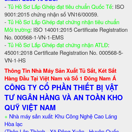
-
Tủ Hồ Sơ Lắp Ghép đạt tiêu chuẩn Quốc Tế
: ISO
9001:2015 chứng nhận số VN16/00059.
-
Tủ Hồ Sơ Lắp Ghép đạt chứng nhận tiêu chuẩn
Môi trường
: ISO 14001:2015 Certificate Registration
No. 000568-1-VN-1-EMS
-
Tủ Hồ Sơ Lắp Ghép đạt chứng nhận ATLĐ
:
45001:2018 Certificate Registration No. 000568-5-
VN-1-HS
Thông Tin Nhà Máy Sản Xuất Tủ Sắt, Két Sắt
Hàng Đầu Tại Việt Nam và Số 1 Đông Nam Á
CÔNG TY CỔ PHẦN THIẾT BỊ VẬT
TƯ NGÂN HÀNG VÀ AN TOÀN KHO
QUỸ VIỆT NAM
+
Nhà máy sản xuất: Khu Công Nghệ Cao Láng
Hòa lạc
(Thôn Lập Thành - Xã Đông Xuân - Huyện Quốc