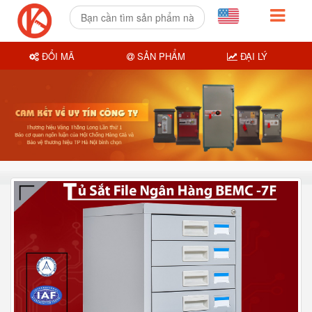
ĐỔI MÃ
SẢN PHẨM
ĐẠI LÝ