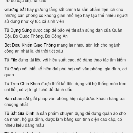
trữ đồ đạc chịu tải cao
Giường Sắt
hay giường tầng sắt chính là sản phẩm tiện ích cho
những căn phòng có không gian nhỏ hẹp hay tập thể nhiều người
sử dụng như ký túc xá sinh viên
Tủ Đựng Súng
được cấp để bảo vệ tài sản súng đạn của Quân
Đội, Bộ Quốc Phòng, Bộ Công An
Bốt Điều Khiển Giao Thông
mang lại nhiều tiện ích cho ngành
công an nhất là khi thời tiết xấu
Tủ File
đựng tài liệu với hiệu suất cao, dễ dàng thao tác tìm kiếm
Tủ Ghép
với thiết kế hiện đại phù hợp với văn phòng, gia đình, cơ
quan
Tủ Treo Chìa Khoá
được thiết kế tiện dụng với hệ thống móc treo
chi tiết, có vị trí ghi chú để đánh dấu
Bàn chân sắt
giải pháp văn phòng hiện đại được khách hàng ưa
chuộng nhất
Tủ Sắt Gia Đình
là sản phẩm chuyện dụng để đựng quần áo cho
cá nhân, hộ gia đình, được làm bằng sơn tĩnh điện cao cấp, có
nhiều kiểu dáng mẫu