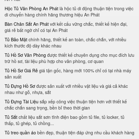
Hộc Tủ Văn Phòng An Phát
là hộc tủ di động thuận tiện trong việc
di chuyển hàng chính hãng thương hiệu An Phát
Bàn Chân Sắt An Phát
với kết cấu vững chắc, thiết kế hiện đại,
giá rẻ bất ngờ chỉ có tại An Phát
Tủ Bảo Mật
chính hãng, thiết kế an toàn, chắc chắn, với nhiều
kích thước độ dày khác nhau
Tủ Hồ Sơ Văn Phòng
được thiết kế chuyên dụng cho mục đích lưu
trữ hồ sơ, tài liệu phù hợp cho văn phòng, cơ quan
Tủ Hồ Sơ Giá Rẻ
giá tận gốc, hàng mới 100% chỉ có tại nhà máy
sản xuất
Tủ Đựng Hồ Sơ
được sản xuất với nhiều vật liệu và giá cả khác
nhau như gỗ, nhựa, sắt
Tủ Đựng Tài Liệu
sắp xếp công việc thuận tiện hơn với thiết kế
chắc chắn sang trọng, bền bỉ theo thời gian
Tủ Sắt
chất liệu sắt sơn tĩnh điện bao gồm tủ file, tủ locker, tủ
thấp, tủ ghép, tủ chồng...
Tủ treo quần áo
bền đẹp, thuận tiện đáp ứng nhu cầu khách hàng