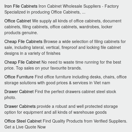
Iron File Cabinets
Iron Cabinet Wholesale Suppliers - Factory
Specialized in producing Office Cabinets, ...
Office Cabinet
We supply all kinds of office cabinets, document
cabinets, filing cabinets, office cabinets, wardrobes, locker
products genuine.
Cheap File Cabinets
Browse a wide selection of filing cabinets for
sale, including lateral, vertical, fireproof and locking file cabinet
designs in a variety of finishes
Cheap File Cabinet
No need to waste time running for the best
price. Top sales on your favourite brands.
Office Furniture
Find office furniture including desks, chairs, office
storage solutions with good prices & services in Viet nam
Drawer Cabinet
Find the perfect drawers cabinet steel stock
photo.
Drawer Cabinets
provide a robust and well protected storage
option for equipment and all kinds of warehouse goods
Office Steel Cabinet
Find Quality Products from Verified Suppliers.
Get a Live Quote Now