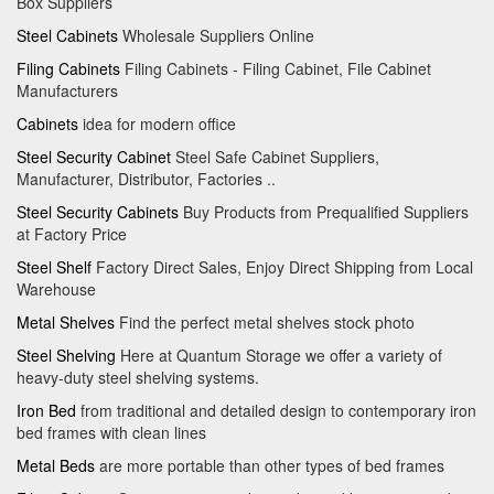
Box Suppliers
Steel Cabinets
Wholesale Suppliers Online
Filing Cabinets
Filing Cabinets - Filing Cabinet, File Cabinet
Manufacturers
Cabinets
idea for modern office
Steel Security Cabinet
Steel Safe Cabinet Suppliers,
Manufacturer, Distributor, Factories ..
Steel Security Cabinets
Buy Products from Prequalified Suppliers
at Factory Price
Steel Shelf
Factory Direct Sales, Enjoy Direct Shipping from Local
Warehouse
Metal Shelves
Find the perfect metal shelves stock photo
Steel Shelving
Here at Quantum Storage we offer a variety of
heavy-duty steel shelving systems.
Iron Bed
from traditional and detailed design to contemporary iron
bed frames with clean lines
Metal Beds
are more portable than other types of bed frames