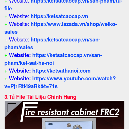
+
Website:
https://ketsatcaocap.vn/san-pham/tu-
file
+
Website:
https://ketsatcaocap.vn
+
Website:
https://www.lazada.vn/shop/welko-
safes
+
Website:
https://ketsatcaocap.vn/san-
pham/safes
+
Website:
https://ketsatcaocap.vn/san-
pham/ket-sat-ha-noi
+
Website:
https://ketsathanoi.com
+
Website:
https://www.youtube.com/watch?
v=Pj1RtI49aRk&t=71s
3.
Tủ File Tài Liệu Chính Hãng