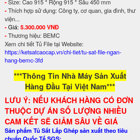
-
Size: Cao 915 * Rộng 915 * Sâu 450 mm
-
Thích hợp sử dụng: Công ty, cơ quan, gia đình, thư
viện...
-
Giá:
5.300.000 VNĐ
-
Thương hiệu: BEMC
Xem chi tiết Tủ File tại Website:
https://ketsatcaocap.vn/chi-tiet/tu-sat-file-ngan-
hang-bemc-3fd
***Thông Tin Nhà Máy Sản Xuất
Hàng Đầu Tại Việt Nam***
LƯU Ý: NẾU KHÁCH HÀNG CÓ ĐƠN
THUỘC DỰ ÁN SỐ LƯỢNG NHIỀU
CAM KẾT SẼ GIẢM SÂU VỀ GIÁ
Sản phẩm Tủ Sắt Lắp Ghép sản xuất theo tiêu
chuẩn Quốc Tế SGS: