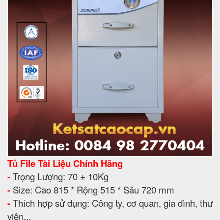
Tủ File Tài Liệu Chính Hãng
-
Trọng Lượng: 70 ± 10Kg
-
Size: Cao 815 * Rộng 515 * Sâu 720 mm
-
Thích hợp sử dụng: Công ty, cơ quan, gia đình, thư
viện...