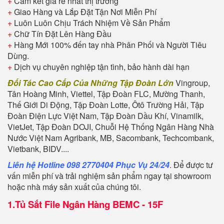
+
Cam kết giá rẻ nhất thị trường
+
Giao Hàng và Lắp Đặt Tận Nơi Miễn Phí
+
Luôn Luôn Chịu Trách Nhiệm Về Sản Phẩm
+
Chữ Tín Đặt Lên Hàng Đầu
+
Hàng Mới 100% đến tay nhà Phân Phối và Người Tiêu
Dùng.
+
Dịch vụ chuyên nghiệp tận tình, bảo hành dài hạn
Đối Tác Cao Cấp Của Những Tập Đoàn Lớn
Vingroup,
Tân Hoàng Minh, Viettel, Tập Đoàn FLC, Mường Thanh,
Thế Giới Di Động, Tập Đoàn Lotte, Ôtô Trường Hải, Tập
Đoàn Điện Lực Việt Nam, Tập Đoàn Dầu Khí, Vinamilk,
VietJet, Tập Đoàn DOJI, Chuỗi Hệ Thống Ngân Hàng Nhà
Nước Việt Nam Agribank, MB, Sacombank, Techcombank,
Vietbank, BIDV....
Liên hệ Hotline 098 2770404 Phục Vụ 24/24
. Để được tư
vấn miễn phí và trải nghiệm sản phẩm ngay tại showroom
hoặc nhà máy sản xuất của chúng tôi.
1.
Tủ Sắt File Ngân Hàng BEMC - 15F