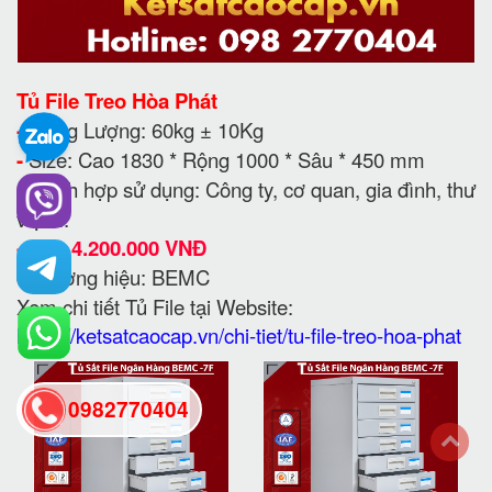
Tủ File Treo Hòa Phát
-
Trọng Lượng: 60kg ± 10Kg
-
Size: Cao 1830 * Rộng 1000 * Sâu * 450 mm
-
Thích hợp sử dụng: Công ty, cơ quan, gia đình, thư
viện...
-
Giá:
4.200.000 VNĐ
-
Thương hiệu: BEMC
Xem chi tiết Tủ File tại Website:
https://ketsatcaocap.vn/chi-tiet/tu-file-treo-hoa-phat
0982770404
back