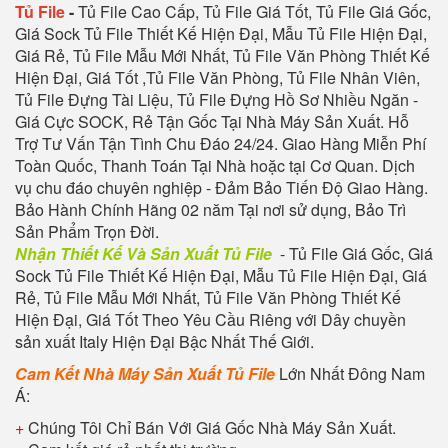
Tủ File
-
Tủ File Cao Cấp, Tủ File Giá Tốt, Tủ File Giá Gốc,
Giá Sock Tủ File Thiết Kế Hiện Đại, Mẫu Tủ File Hiện Đại,
Giá Rẻ, Tủ File Mẫu Mới Nhất, Tủ File Văn Phòng Thiết Kế
Hiện Đại, Giá Tốt ,Tủ File Văn Phòng, Tủ File Nhân Viên,
Tủ File Đựng Tài Liệu, Tủ File Đựng Hồ Sơ Nhiều Ngăn -
Giá Cực SOCK, Rẻ Tận Gốc Tại Nhà Máy Sản Xuất. Hỗ
Trợ Tư Vấn Tận Tình Chu Đáo 24/24. Giao Hàng Miễn Phí
Toàn Quốc, Thanh Toán Tại Nhà hoặc tại Cơ Quan. Dịch
vụ chu đáo chuyên nghiệp - Đảm Bảo Tiến Độ Giao Hàng.
Bảo Hành Chính Hãng 02 năm Tại nơi sử dụng, Bảo Trì
Sản Phẩm Trọn Đời.
Nhận Thiết Kế Và Sản Xuất Tủ File
- Tủ File Giá Gốc, Giá
Sock Tủ File Thiết Kế Hiện Đại, Mẫu Tủ File Hiện Đại, Giá
Rẻ, Tủ File Mẫu Mới Nhất, Tủ File Văn Phòng Thiết Kế
Hiện Đại, Giá Tốt Theo Yêu Cầu Riêng với Dây chuyền
sản xuất Italy Hiện Đại Bậc Nhất Thế Giới.
Cam Kết Nhà Máy Sản Xuất Tủ File
Lớn Nhất Đông Nam
Á:
+
Chúng Tôi Chỉ Bán Với Giá Gốc Nhà Máy Sản Xuất.