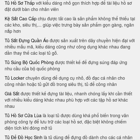
Tủ Hồ Sơ Thấp
với kiểu dáng nhỏ gọn thích hợp để tài liệu hồ sơ
đặt dưới bàn cho nhân viên
Kệ Sắt Cao Cấp
chịu được tải cao là sản phẩm không thể thiếu tại
các kho, siêu thị,... giúp việc trưng bày sản phẩm gọn gàng, ngăn
nắp hơn
Tủ Sắt Đựng Quần Áo
được sản xuất trên dây chuyền hiện đại với
nhiều mẫu mã​, kiểu dáng cũng như công dụng khác nhau đang
dần thay thế các loại tủ gỗ.
Tủ Súng Bộ Quốc Phòng
được thiết kế để đựng súng đáp ứng
nhu cầu của bộ quốc phòng
Tủ Locker
chuyên dùng để dụng cụ nhỏ, đồ đạc cá nhân cho
công nhân hoặc tủ gửi đồ trong siêu thị, tủ để công nhân
Giá Sắt
được thiết kế đựng tài liệu, nhanh chóng lấy khi cần thiết
với nhiều kiểu dáng khác nhau phù hợp với các tập hồ sơ khác
nhau
Tủ Hồ Sơ Cửa Lùa
là loại tủ được dùng khá phổ biến trong văn
phòng công ty để lưu trữ các loại hồ sơ, đặc biệt không chiếm
diện tích khi đóng mở tủ
Tủ Để Đồ Học Sinh
là tủ dùng để đựng đồ dành cho các cá nhân