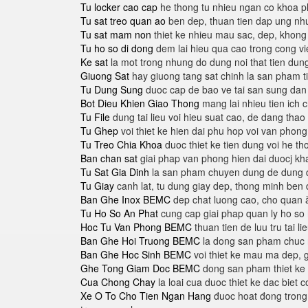
Tu locker cao cap
he thong tu nhieu ngan co khoa p
Tu sat treo quan ao
ben dep, thuan tien dap ung nh
Tu sat mam non
thiet ke nhieu mau sac, dep, khong 
Tu ho so di dong
dem lai hieu qua cao trong cong vi
Ke sat
la mot trong nhung do dung noi that tien dung
Giuong Sat
hay giuong tang sat chinh la san pham t
Tu Dung Sung
duoc cap de bao ve tai san sung da
Bot Dieu Khien Giao Thong
mang lai nhieu tien ich c
Tu File
dung tai lieu voi hieu suat cao, de dang thao
Tu Ghep
voi thiet ke hien dai phu hop voi van phong
Tu Treo Chia Khoa
duoc thiet ke tien dung voi he tho
Ban chan sat
giai phap van phong hien dai duocj k
Tu Sat Gia Dinh
la san pham chuyen dung de dung qu
Tu Giay
canh lat, tu dung giay dep, thong minh ben d
Ban Ghe Inox BEMC
dep chat luong cao, cho quan ă
Tu Ho So An Phat
cung cap giai phap quan ly ho so
Hoc Tu Van Phong BEMC
thuan tien de luu tru tai 
Ban Ghe Hoi Truong BEMC
la dong san pham chuc na
Ban Ghe Hoc Sinh BEMC
voi thiet ke mau ma dep, g
Ghe Tong Giam Doc BEMC
dong san pham thiet ke r
Cua Chong Chay
la loai cua duoc thiet ke dac biet 
Xe O To Cho Tien Ngan Hang
đuoc hoat đong trong