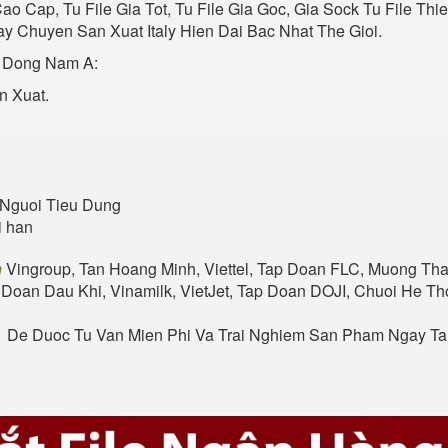
 Cao Cap, Tu File Gia Tot, Tu File Gia Goc, Gia Sock Tu File Th
y Chuyen San Xuat Italy Hien Dai Bac Nhat The Gioi.
 Dong Nam A:
n Xuat.
Nguoi Tieu Dung
i han
n
Vingroup, Tan Hoang Minh, Viettel, Tap Doan FLC, Muong Tha
 Doan Dau Khi, Vinamilk, VietJet, Tap Doan DOJI, Chuoi He 
. De Duoc Tu Van Mien Phi Va Trai Nghiem San Pham Ngay T