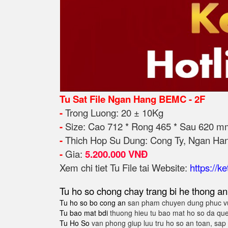
Tu Sat File Ngan Hang BEMC - 2F
-
Trong Luong: 20 ± 10Kg
-
Size: Cao 712 * Rong 465 * Sau 620 m
-
Thich Hop Su Dung: Cong Ty, Ngan Hang
-
Gia:
5.200.000 VNĐ
Xem chi tiet Tu File tai Website:
https://k
Tu ho so chong chay
trang bi he thong an
Tu ho so bo cong an
san pham chuyen dung phuc vu
Tu bao mat bdi
thuong hieu tu bao mat ho so da qu
Tu Ho So
van phong giup luu tru ho so an toan, sa