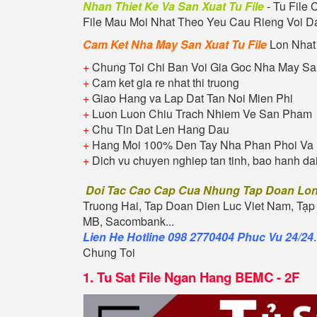
Nhan Thiet Ke Va San Xuat Tu File
- Tu File
File Mau Moi Nhat Theo Yeu Cau Rieng Voi Da
Cam Ket Nha May San Xuat Tu File
Lon Nhat
+
Chung Toi Chi Ban Voi Gia Goc Nha May Sa
+
Cam ket gia re nhat thi truong
+
Giao Hang va Lap Dat Tan Noi Mien Phi
+
Luon Luon Chiu Trach Nhiem Ve San Pham
+
Chu Tin Dat Len Hang Dau
+
Hang Moi 100% Den Tay Nha Phan Phoi Va 
+
Dich vu chuyen nghiep tan tinh, bao hanh da
Doi Tac Cao Cap Cua Nhung Tap Doan Lo
Truong Hai, Tap Doan Dien Luc Viet Nam, Tạp
MB, Sacombank...
Lien He Hotline 098 2770404 Phuc Vu 24/24
Chung Toi
1.
Tu Sat File Ngan Hang BEMC - 2F