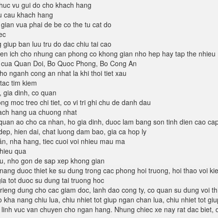
huc vu gui do cho khach hang
u cau khach hang
gian vua phai de be co the tu cat do
ec
 giup ban luu tru do dac chiu tai cao
ien ich cho nhung can phong co khong gian nho hep hay tap the nhieu 
n cua Quan Doi, Bo Quoc Phong, Bo Cong An
ho nganh cong an nhat la khi thoi tiet xau
 tac tim kiem
, gia dinh, co quan
ng moc treo chi tiet, co vi tri ghi chu de danh dau
hach hang ua chuong nhat
an ao cho ca nhan, ho gia dinh, duoc lam bang son tinh dien cao ca
ep, hien dai, chat luong dam bao, gia ca hop ly
n, nha hang, tiec cuoi voi nhieu mau ma
 hieu qua
lieu, nho gon de sap xep khong gian
ng duoc thiet ke su dung trong cac phong hoi truong, hoi thao voi kie
ia tot duoc su dung tai truong hoc
ieng dung cho cac giam doc, lanh dao cong ty, co quan su dung voi th
co kha nang chiu lua, chiu nhiet tot giup ngan chan lua, chiu nhiet tot 
 linh vuc van chuyen cho ngan hang. Nhung chiec xe nay rat dac biet