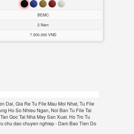
Đen
Xanh
Nâu
Đỏ
Trắng
BEMC
2 Nam
7.500.000 VNĐ
en Dai, Gia Re Tu File Mau Moi Nhat, Tu File
Dung Ho So Nhieu Ngan, Noi Ban Tu File Tai
Tan Goc Tai Nha May San Xuat. Ho Tro Tu
vu chu dao chuyen nghiep - Dam Bao Tien Do