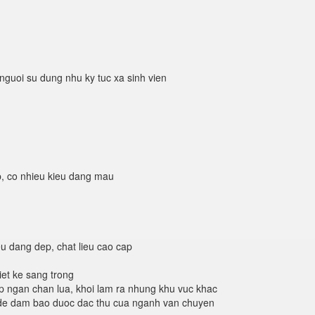
nguoi su dung nhu ky tuc xa sinh vien
p, co nhieu kieu dang mau
u dang dep, chat lieu cao cap
iet ke sang trong
giup ngan chan lua, khoi lam ra nhung khu vuc khac
, de dam bao duoc dac thu cua nganh van chuyen