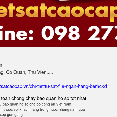
m
, Co Quan, Thu Vien,....
etsatcaocap.vn/chi-tiet/tu-sat-file-ngan-hang-bemc-2f
 toan chong chay bao quan ho so tot nhat
 bao quan ho so cho bo cong an Viet Nam
en thuoc voi khach hang trong nuoc nhung nam qua
p xep gon gang