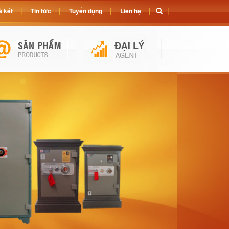
 két
Tin tức
Tuyển dụng
Liên hệ