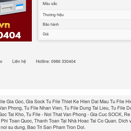
Mầu sắc
Thương hiệu
Bảo hành
Giá
eo
Liên hệ
Hotline: 0986 330404
File Gia Goc, Gia Sock Tu File Thiet Ke Hien Dai Mau Tu File Hi
Van Phong, Tu File Nhan Vien, Tu File Dung Tai Lieu, Tu File 
Goc Tai Kho, Tu File - Noi That Van Phong -
Gia Cuc SOCK, Re 
 Phi Toan Quoc, Thanh Toan Tại Nhà Hoac Tai Co Quan. Dich 
noi su dung, Bao Tri San Pham Tron Doi
.