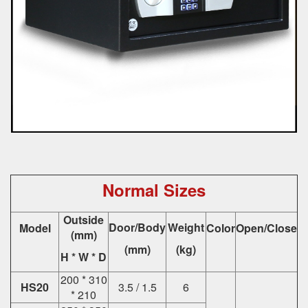
Normal Sizes
Outside
Door/Body
Weight
Model
Color
Open/Close
(mm)
(mm)
(kg)
H * W * D
200 * 310
HS20
3.5 / 1.5
6
* 210