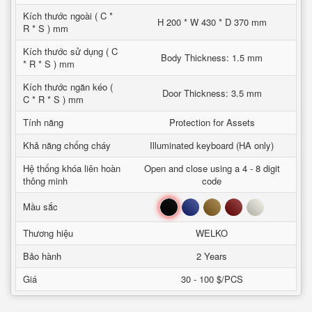
Kích thước ngoài ( C *
H 200 * W 430 * D 370 mm
R * S ) mm
Kích thước sử dụng ( C
Body Thickness: 1.5 mm
* R * S ) mm
Kích thước ngăn kéo (
Door Thickness: 3.5 mm
C * R * S ) mm
Tính năng
Protection for Assets
Khả năng chống cháy
Illuminated keyboard (HA only)
Hệ thống khóa liên hoàn
Open and close using a 4 - 8 digit
thông minh
code
Đen
Xanh
Nâu
Đỏ
Trắng
Mầu sắc
Thương hiệu
WELKO
Bảo hành
2 Years
Giá
30 - 100 $/PCS