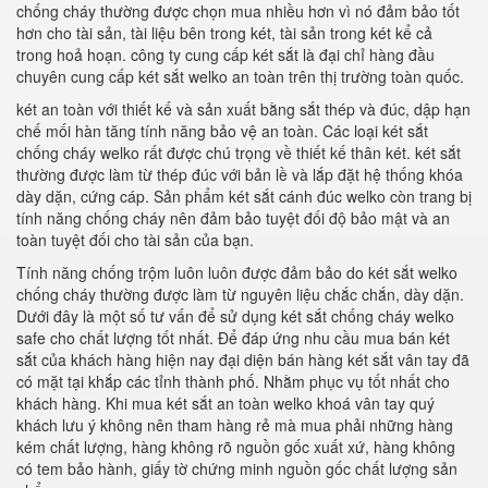
chống cháy thường được chọn mua nhiều hơn vì nó đảm bảo tốt
hơn cho tài sản, tài liệu bên trong két, tài sản trong két kể cả
trong hoả hoạn. công ty cung cấp két sắt là đại chỉ hàng đầu
chuyên cung cấp két sắt welko an toàn trên thị trường toàn quốc.
két an toàn với thiết kế và sản xuất bằng sắt thép và đúc, dập hạn
chế mối hàn tăng tính năng bảo vệ an toàn. Các loại két sắt
chống cháy welko rất được chú trọng về thiết kế thân két. két sắt
thường được làm từ thép đúc với bản lề và lắp đặt hệ thống khóa
dày dặn, cứng cáp. Sản phẩm két sắt cánh đúc welko còn trang bị
tính năng chống cháy nên đảm bảo tuyệt đối độ bảo mật và an
toàn tuyệt đối cho tài sản của bạn.
Tính năng chống trộm luôn luôn được đảm bảo do két sắt welko
chống cháy thường được làm từ nguyên liệu chắc chắn, dày dặn.
Dưới đây là một số tư vấn để sử dụng két sắt chống cháy welko
safe cho chất lượng tốt nhất. Để đáp ứng nhu cầu mua bán két
sắt của khách hàng hiện nay đại diện bán hàng két sắt vân tay đã
có mặt tại khắp các tỉnh thành phố. Nhằm phục vụ tốt nhất cho
khách hàng. Khi mua két sắt an toàn welko khoá vân tay quý
khách lưu ý không nên tham hàng rẻ mà mua phải những hàng
kém chất lượng, hàng không rõ nguồn gốc xuất xứ, hàng không
có tem bảo hành, giấy tờ chứng minh nguồn gốc chất lượng sản