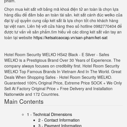
phẩm.
Chọn mua két sắt với bảng mã khoá điện tử an toàn là chọn lựa
hàng đầu để đảm bảo an toàn tài sản. két sắt cánh đúc welko của
đại lý uỷ quyền cung cấp két sắt là lựa chọn tốt cho khách hàng
tại việt nam. Liên hệ với cửa hàng theo số hotline 0982770404 để
được tư vấn về sản phẩm.tìm hiểu về các dòng két sắt vân tay an
toàn tại website
https://ketsatcaocap.vn/san-pham/ket-sat
Hotel Room Security WELKO HS42 Black - E Silver
- Safes
WELKO is a Prestigious Brand Over 30 Years of Experience. The
company always focuses on credibility first. Hotel Room Security
WELKO Top Famous Brands In Vietnam And In The World. Great
Deals When Shopping Safes - Hotel Room Security WELKO.
Guaranteed 100% Original Price, Extreme Price SOCK + We Only
Sell At Factory Original Price + Free Delivery and Installation
Nationwide and 172 Countries.
Main Contents
1 - Technical Dimensions
2 - Contact Information
3 - Payment Information