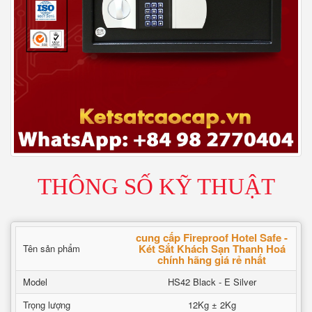
THÔNG SỐ KỸ THUẬT
cung cấp Fireproof Hotel Safe -
Két Sắt Khách Sạn Thanh Hoá
Tên sản phẩm
chính hãng giá rẻ nhất
Model
HS42 Black - E Silver
Trọng lượng
12Kg ± 2Kg