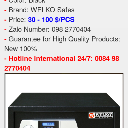
Brand: WELKO Safes
-
Price:
-
30 - 100 $/PCS
Zalo Number: 098 2770404
-
Guarantee for High Quality Products:
-
New 100%
-
Hotline International 24/7: 0084 98
2770404