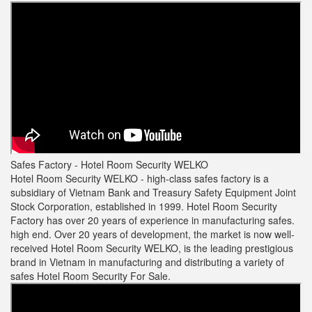
Safes Factory - Hotel Room Security WELKO
Hotel Room Security WELKO -
high-class safes factory is a
subsidiary of Vietnam Bank and Treasury Safety Equipment Joint
Stock Corporation, established in 1999. Hotel Room Security
Factory has over 20 years of experience in manufacturing safes.
high end. Over 20 years of development, the market is now well-
received Hotel Room Security WELKO, is the leading prestigious
brand in Vietnam in manufacturing and distributing a variety of
safes
Hotel Room Security For Sale.