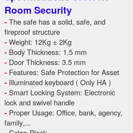
Room Security
The safe has a solid, safe, and
-
fireproof structure
Weight: 12Kg ± 2Kg
-
Body Thickness: 1.5 mm
-
Door Thickness: 3.5 mm
-
Features:
Safe Protection
for
Asset
-
Illuminated keyboard ( Only HA )
-
Smart Locking System: Electronic
-
lock and swivel handle
Proper Usage:
Office, bank, agency,
-
family
,...
Color: Black
-