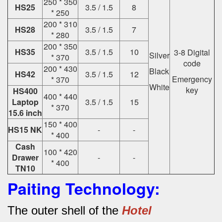
250 * 350
HS25
3.5 / 1.5
8
* 250
200 * 310
HS28
3.5 / 1.5
7
* 280
200 * 350
HS35
3.5 / 1.5
10
3-8 Digital
Silver
* 370
code
200 * 430
Black
HS42
3.5 / 1.5
12
Emergency
* 370
White
key
HS400
400 * 440
Laptop
3.5 / 1.5
15
* 370
15.6 inch
150 * 400
HS15 NK
-
-
* 400
Cash
100 * 420
Drawer
-
-
* 400
TN10
Paiting Technology:
The outer shell of the
Hotel