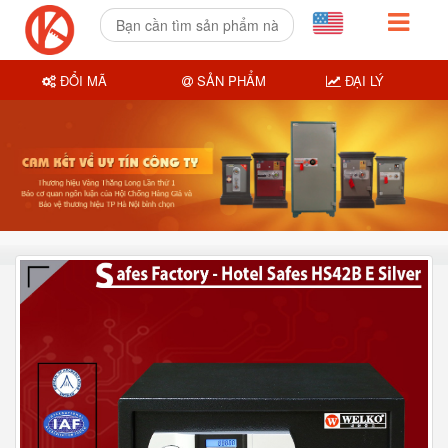
ĐỔI MÃ
SẢN PHẨM
ĐẠI LÝ