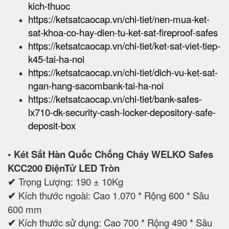
kich-thuoc
https://ketsatcaocap.vn/chi-tiet/nen-mua-ket-
sat-khoa-co-hay-dien-tu-ket-sat-fireproof-safes
https://ketsatcaocap.vn/chi-tiet/ket-sat-viet-tiep-
k45-tai-ha-noi
https://ketsatcaocap.vn/chi-tiet/dich-vu-ket-sat-
ngan-hang-sacombank-tai-ha-noi
https://ketsatcaocap.vn/chi-tiet/bank-safes-
lx710-dk-security-cash-locker-depository-safe-
deposit-box
• Két Sắt Hàn Quốc Chống Cháy WELKO Safes
KCC200 ĐiệnTử LED Tròn
✔
Trọng Lượng: 190 ± 10Kg
✔
Kích thước ngoài: Cao 1.070 * Rộng 600 * Sâu
600 mm
✔
Kích thước sử dụng: Cao 700 * Rộng 490 * Sâu