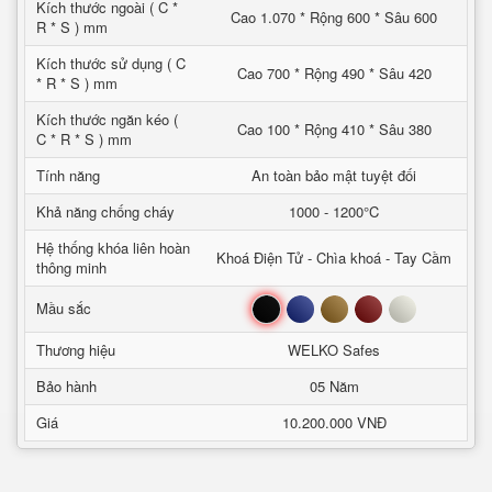
Kích thước ngoài ( C *
Cao 1.070 * Rộng 600 * Sâu 600
R * S ) mm
Kích thước sử dụng ( C
Cao 700 * Rộng 490 * Sâu 420
* R * S ) mm
Kích thước ngăn kéo (
Cao 100 * Rộng 410 * Sâu 380
C * R * S ) mm
Tính năng
An toàn bảo mật tuyệt đối
Khả năng chống cháy
1000 - 1200°C
Hệ thống khóa liên hoàn
Khoá Điện Tử - Chìa khoá - Tay Cầm
thông minh
Đen
Xanh
Nâu
Đỏ
Trắng
Mầu sắc
Thương hiệu
WELKO Safes
Bảo hành
05 Năm
Giá
10.200.000 VNĐ