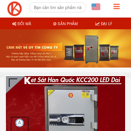
ĐỔI MÃ
SẢN PHẨM
ĐẠI LÝ