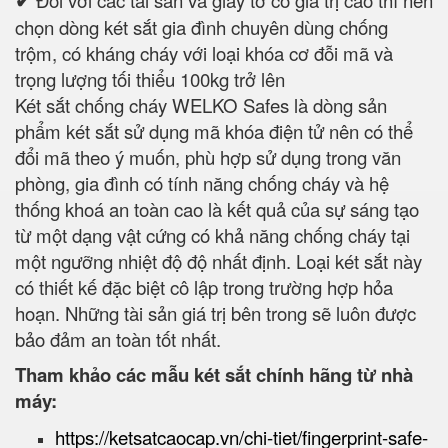
✔
Đối với các tài sản và giấy tờ có giá trị cao thì nên
chọn dòng két sắt gia đình chuyên dùng chống
trộm, có kháng cháy với loại khóa cơ đỗi mã và
trọng lượng tối thiểu 100kg trở lên
Két sắt chống cháy WELKO Safes là dòng sản
phẩm két sắt sử dụng mã khóa điện tử nên có thể
đổi mã theo ý muốn, phù hợp sử dụng trong văn
phòng, gia đình có tính năng chống cháy và hệ
thống khoá an toàn cao là kết quả của sự sáng tạo
từ một dạng vật cứng có khả năng chống cháy tại
một ngưỡng nhiệt độ độ nhất định. Loại két sắt này
có thiết kế đặc biệt cô lập trong trường hợp hỏa
hoạn. Những tài sản giá trị bên trong sẽ luôn được
bảo đảm an toàn tốt nhất.
Tham khảo các mẫu két sắt chính hãng từ nhà
máy:
https://ketsatcaocap.vn/chi-tiet/fingerprint-safe-