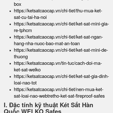
box
https://ketsatcaocap.vn/chi-tiet/thu-mua-ket-
sat-cu-tai-ha-noi
https://ketsatcaocap.vn/chi-tiet/ket-sat-mini-gia-
re-tphcm
https://ketsatcaocap.vn/chi-tiet/ket-sat-ngan-
hang-nha-nuoc-bao-mat-an-toan
https://ketsatcaocap.vn/chi-tiet/ket-sat-mini-de-
thuong
https://ketsatcaocap.vn/tin-tuc/cach-doi-ma-
ket-sat-welko
https://ketsatcaocap.vn/chi-tiet/ket-sat-gia-dinh-
loai-nao-tot
https://ketsatcaocap.vn/chi-tiet/nen-mua-ket-
sat-loai-nao-webtretho-ket-sat-fireproof-safes
I. Đặc tính kỹ thuật Két Sắt Hàn
Quốc WELKO Safes