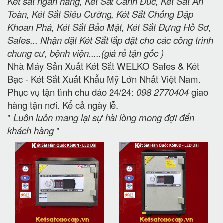
Két sắt ngân hàng, Két Sắt Cánh Đúc, Két Sắt An
Toàn, Két Sắt Siêu Cường, Két Sắt Chống Đập
Khoan Phá, Két Sắt Bảo Mật, Két Sắt Đựng Hồ Sơ,
Safes... Nhận đặt Két Sắt lắp đặt cho các công trình
chung cư, bệnh viện.....(giá rẻ tận gốc )
Nhà Máy Sản Xuất Két Sắt WELKO Safes & Két
Bạc - Két Sắt Xuất Khẩu Mỹ Lớn Nhất Việt Nam.
Phục vụ tận tình chu đáo 24/24:
098 2770404
giao
hàng tận nơi. Kể cả ngày lễ.
"
Luôn luôn mang lại sự hài lòng mong đợi đến
khách hàng
"