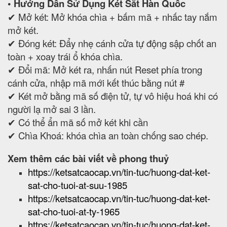
• Hướng Dẫn Sử Dụng Két Sắt Hàn Quốc
✔ Mở két: Mở khóa chìa + bấm mã + nhấc tay nắm
mở két.
✔ Đóng két: Đẩy nhẹ cánh cửa tự động sập chốt an
toàn + xoay trái ổ khóa chìa.
✔ Đổi mã: Mở két ra, nhấn nút Reset phía trong
cánh cửa, nhập mã mới kết thúc bằng nút #
✔ Két mở bằng mã số điện tử, tự vô hiệu hoá khi có
người lạ mở sai 3 lần.
✔ Có thể ẩn mã số mở két khi cần
✔ Chìa Khoá: khóa chìa an toàn chống sao chép.
Xem thêm các bài viết về phong thuỷ
https://ketsatcaocap.vn/tin-tuc/huong-dat-ket-
sat-cho-tuoi-at-suu-1985
https://ketsatcaocap.vn/tin-tuc/huong-dat-ket-
sat-cho-tuoi-at-ty-1965
https://ketsatcaocap.vn/tin-tuc/huong-dat-ket-