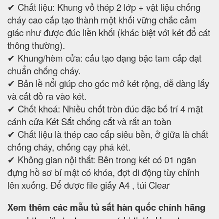
✔ Chất liệu: Khung vỏ thép 2 lớp + vật liệu chống
cháy cao cấp tạo thành một khối vững chắc cảm
giác như được đúc liền khối (khác biệt với két đổ cát
thông thường).
✔ Khung/hèm cửa: cấu tạo dạng bậc tam cấp đạt
chuẩn chống cháy.
✔ Bản lề nổi giúp cho góc mở két rộng, dễ dàng lấy
và cất đồ ra vào két.
✔ Chốt khoá: Nhiều chốt tròn đúc đặc bố trí 4 mặt
cánh cửa Két Sắt chống cắt và rất an toàn
✔ Chất liệu là thép cao cấp siêu bền, ở giữa là chất
chống cháy, chống cạy phá két.
✔ Không gian nội thất: Bên trong két có 01 ngăn
đựng hồ sơ bí mật có khóa, đợt di động tùy chỉnh
lên xuống. Để được file giấy A4 , túi Clear
Xem thêm các mẫu tủ sắt hàn quốc chính hãng