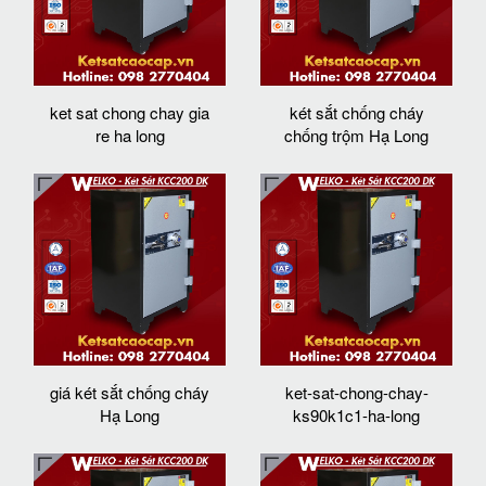
ket sat chong chay gia
két sắt chống cháy
re ha long
chống trộm Hạ Long
giá két sắt chống cháy
ket-sat-chong-chay-
Hạ Long
ks90k1c1-ha-long