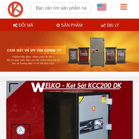
ĐỔI MÃ
SẢN PHẨM
ĐẠI LÝ