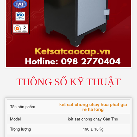
THÔNG SỐ KỸ THUẬT
ket sat chong chay hoa phat gia
Tên sản phẩm
re ha long
Model
két sắt chống cháy Cần Thơ
Trọng lượng
190 ± 10Kg