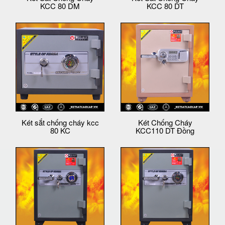
KCC 80 DM
KCC 80 DT
Két sắt chống cháy kcc
Két Chống Cháy
80 KC
KCC110 DT Đồng