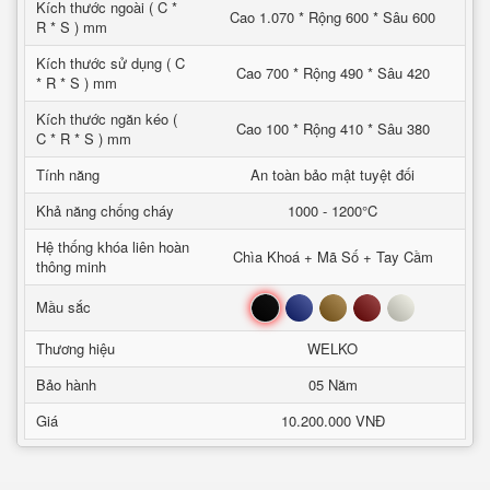
Kích thước ngoài ( C *
Cao 1.070 * Rộng 600 * Sâu 600
R * S ) mm
Kích thước sử dụng ( C
Cao 700 * Rộng 490 * Sâu 420
* R * S ) mm
Kích thước ngăn kéo (
Cao 100 * Rộng 410 * Sâu 380
C * R * S ) mm
Tính năng
An toàn bảo mật tuyệt đối
Khả năng chống cháy
1000 - 1200°C
Hệ thống khóa liên hoàn
Chìa Khoá + Mã Số + Tay Cầm
thông minh
Đen
Xanh
Nâu
Đỏ
Trắng
Mầu sắc
Thương hiệu
WELKO
Bảo hành
05 Năm
Giá
10.200.000 VNĐ