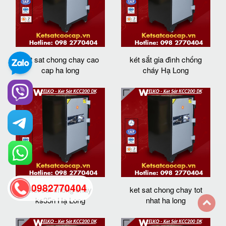
ket sat chong chay cao
két sắt gia đình chống
cap ha long
cháy Hạ Long
0982770404
két sắt chống cháy
ket sat chong chay tot
ks35n Hạ Long
nhat ha long
back