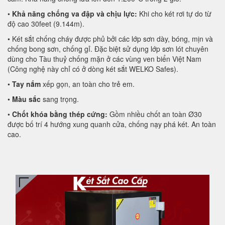
•
Khả năng chống va đập và chịu lực:
Khi cho két rơi tự do từ
độ cao 30feet (9.144m).
• Két sắt chống cháy được phủ bởi các lớp sơn dày, bóng, mịn và
chống bong sơn, chống gỉ. Đặc biệt sử dụng lớp sơn lót chuyên
dùng cho Tàu thuỷ chống mặn ở các vùng ven biển Việt Nam
(Công nghệ này chỉ có ở dòng két sắt WELKO Safes).
•
Tay nắm
xếp gọn, an toàn cho trẻ em.
•
Màu sắc
sang trọng.
•
Chốt khóa bằng thép cứng:
Gồm nhiều chốt an toàn Ø30
được bố trí 4 hướng xung quanh cửa, chống nạy phá két. An toàn
cao.