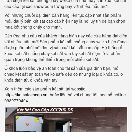
Lựa chọn két sắt chống cháy welko của nhà máy sản xuất két sắt
cao cấp tại các showroom trưng bày với nhiều mẫu mới.
Với những chuỗi đại diện bán hàng liên tục cập nhật sản phẩm
mới. đại lý bán két sắt cao cấp hiện nay là nơi uy tín để bạn chọn
mua két chống cháy cho mình.
Đáp ứng nhu cầu của khách hàng hiện nay các cửa hàng đại diện
với nhiều mẫu mới.Sản phẩm két sắt chống cháy welko hiện đạng
được phân phối bởi đơn vị sản xuất két sắt cao cấp. Hệ thống ổ
khóa két sắt chống cháy,két sắt vân tay,két sắt điện tử là phần
quan trọng không thể thiếu trong mỗi chiếc két sắt.
Ổ khóa luôn bảo vệ an toàn cho tài sản của gia đình bạn, mỗi
chiếc két sắt an toàn welko safe đều có những loại ổ khóa cơ, ổ
khóa điện tử, ổ khóa vân tay
Xem thêm các sản phẩm két sắt tại website
https://ketsatcaocap.vn
hoặc liên hệ với chúng tôi theo số hotline
0982770404