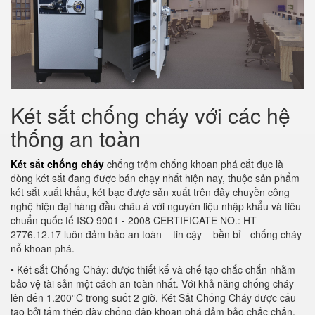
Két sắt chống cháy với các hệ
thống an toàn
Két sắt chống cháy
chống trộm chống khoan phá cắt đục là
dòng két sắt đang được bán chạy nhất hiện nay, thuộc sản phẩm
két sắt xuất khẩu, két bạc được sản xuất trên đây chuyền công
nghệ hiện đại hàng đầu châu á với nguyên liệu nhập khẩu và tiêu
chuẩn quốc tế ISO 9001 - 2008 CERTIFICATE NO.: HT
2776.12.17 luôn đảm bảo an toàn – tin cậy – bền bỉ - chống cháy
nổ khoan phá.
• Két sắt Chống Cháy: được thiết kế và chế tạo chắc chắn nhằm
bảo vệ tài sản một cách an toàn nhất. Với khả năng chống cháy
lên đến 1.200°C trong suốt 2 giờ. Két Sắt Chống Cháy được cấu
tạo bởi tấm thép dày chống đập khoan phá đảm bảo chắc chắn,