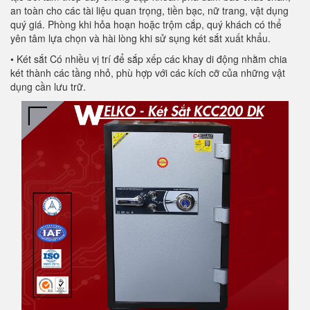
an toàn cho các tài liệu quan trọng, tiền bạc, nữ trang, vật dụng
quý giá. Phòng khi hỏa hoạn hoặc trộm cắp, quý khách có thể
yên tâm lựa chọn và hài lòng khi sử sụng két sắt xuất khẩu.
• Két sắt Có nhiều vị trí để sắp xếp các khay di động nhằm chia
két thành các tầng nhỏ, phù hợp với các kích cỡ của những vật
dụng cần lưu trữ.