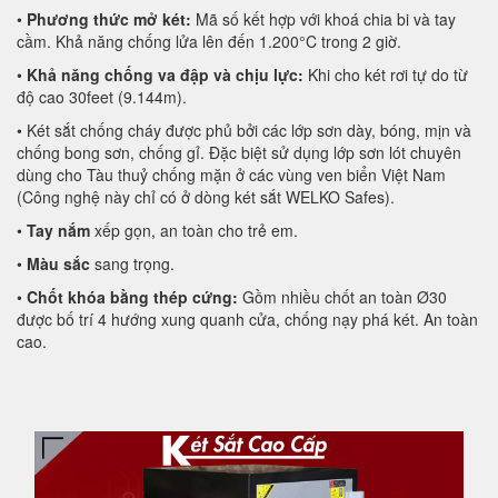
•
Phương thức mở két:
Mã số kết hợp với khoá chia bi và tay
cầm. Khả năng chống lửa lên đến 1.200°C trong 2 giờ.
•
Khả năng chống va đập và chịu lực:
Khi cho két rơi tự do từ
độ cao 30feet (9.144m).
• Két sắt chống cháy được phủ bởi các lớp sơn dày, bóng, mịn và
chống bong sơn, chống gỉ. Đặc biệt sử dụng lớp sơn lót chuyên
dùng cho Tàu thuỷ chống mặn ở các vùng ven biển Việt Nam
(Công nghệ này chỉ có ở dòng két sắt WELKO Safes).
•
Tay nắm
xếp gọn, an toàn cho trẻ em.
•
Màu sắc
sang trọng.
•
Chốt khóa bằng thép cứng:
Gồm nhiều chốt an toàn Ø30
được bố trí 4 hướng xung quanh cửa, chống nạy phá két. An toàn
cao.