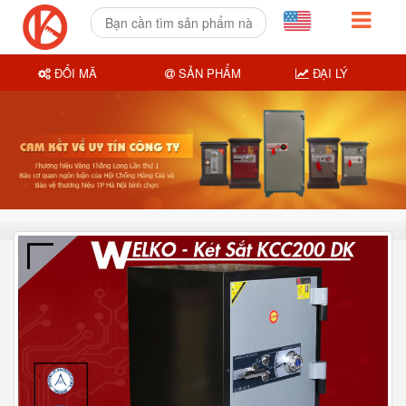
ĐỔI MÃ
SẢN PHẨM
ĐẠI LÝ