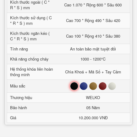
Kích thước ngoài ( C *
Cao 1.070 * Rộng 600 * Sâu 600
R * S ) mm
Kích thước sử dụng ( C
Cao 700 * Rộng 490 * Sâu 420
* R * S ) mm
Kích thước ngăn kéo (
Cao 100 * Rộng 410 * Sâu 380
C * R * S ) mm
Tính năng
An toàn bảo mật tuyệt đối
Khả năng chống cháy
1000 - 1200°C
Hệ thống khóa liên hoàn
Chìa Khoá + Mã Số + Tay Cầm
thông minh
Đen
Xanh
Nâu
Đỏ
Trắng
Mầu sắc
Thương hiệu
WELKO
Bảo hành
05 Năm
Giá
10.200.000 VNĐ