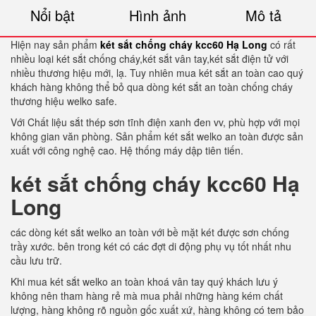
Nổi bật
Hình ảnh
Mô tả
Hiện nay sản phẩm
két sắt chống cháy kcc60 Hạ Long
có rất
nhiều loại két sắt chống cháy,két sắt vân tay,két sắt điện tử với
nhiều thương hiệu mới, lạ. Tuy nhiên mua két sắt an toàn cao quý
khách hàng không thể bỏ qua dòng két sắt an toàn chống cháy
thương hiệu welko safe.
Với Chất liệu sắt thép sơn tĩnh điện xanh đen vv, phù hợp với mọi
không gian văn phòng. Sản phẩm két sắt welko an toàn được sản
xuất với công nghệ cao. Hệ thống máy dập tiên tiến.
két sắt chống cháy kcc60 Hạ
Long
các dòng két sắt welko an toàn với bề mặt két được sơn chống
trầy xước. bên trong két có các đợt di động phụ vụ tốt nhất nhu
cầu lưu trữ.
Khi mua két sắt welko an toàn khoá vân tay quý khách lưu ý
không nên tham hàng rẻ mà mua phải những hàng kém chất
lượng, hàng không rõ nguồn gốc xuất xứ, hàng không có tem bảo