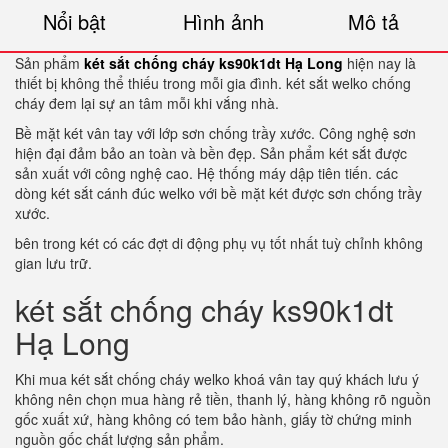
Nổi bật
Hình ảnh
Mô tả
Sản phẩm
két sắt chống cháy ks90k1dt Hạ Long
hiện nay là
thiết bị không thể thiếu trong mỗi gia đình. két sắt welko chống
cháy đem lại sự an tâm mỗi khi vắng nhà.
Bề mặt két vân tay với lớp sơn chống trầy xước. Công nghệ sơn
hiện đại đảm bảo an toàn và bền đẹp. Sản phẩm két sắt được
sản xuất với công nghệ cao. Hệ thống máy dập tiên tiến. các
dòng két sắt cánh đúc welko với bề mặt két được sơn chống trầy
xước.
bên trong két có các đợt di động phụ vụ tốt nhất tuỳ chỉnh không
gian lưu trữ.
két sắt chống cháy ks90k1dt
Hạ Long
Khi mua két sắt chống cháy welko khoá vân tay quý khách lưu ý
không nên chọn mua hàng rẻ tiền, thanh lý, hàng không rõ nguồn
gốc xuất xứ, hàng không có tem bảo hành, giấy tờ chứng minh
nguồn gốc chất lượng sản phẩm.