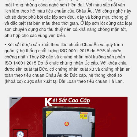
một trong những công nghệ sơn hiện đại. Với màu sắc nổi vân
lịch lãm theo hệ màu tiêu chuẩn của Châu Âu. Với công nghệ này
két sẽ được phủ bởi các lớp sơn đều, dày và bóng mịn, chống gỉ
và đặc biệt rất bền màu theo thời gian. Ở lớp sơn lót dùng các loại
sơn chuyên dụng cho tàu thuỷ nên có khả năng chống mặn tốt,
phù hợp cho các vùng ven biển.
• Két sắt được sản xuất theo tiêu chuẩn Châu Âu và quy trình
quản lý hệ thống chất lượng ISO 9001:2015 do SGS tổ chức
chứng nhận Thụy Sỹ cấp và chứng nhận môi trường sản phẩn
ISO 14001:2015 Do tổ chức chứng nhận Úc cấp. Với khóa chìa
được sản xuất tại Đức, có chứng nhận xuất xứ và chứng nhận an
toàn theo tiêu chuẩn Châu Âu do Đức cấp, hệ thống khoá số
(khoá cơ) được sản xuất tại Đài Loan theo tiêu chuẩn Hà Lan.