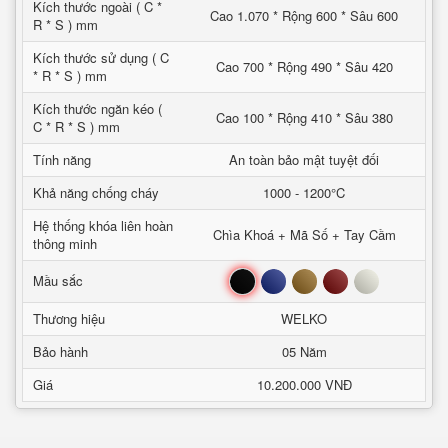
Kích thước ngoài ( C *
Cao 1.070 * Rộng 600 * Sâu 600
R * S ) mm
Kích thước sử dụng ( C
Cao 700 * Rộng 490 * Sâu 420
* R * S ) mm
Kích thước ngăn kéo (
Cao 100 * Rộng 410 * Sâu 380
C * R * S ) mm
Tính năng
An toàn bảo mật tuyệt đối
Khả năng chống cháy
1000 - 1200°C
Hệ thống khóa liên hoàn
Chìa Khoá + Mã Số + Tay Cầm
thông minh
Đen
Xanh
Nâu
Đỏ
Trắng
Mầu sắc
Thương hiệu
WELKO
Bảo hành
05 Năm
Giá
10.200.000 VNĐ