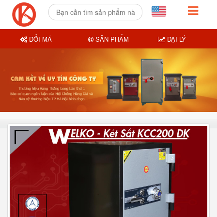
ĐỔI MÃ
SẢN PHẨM
ĐẠI LÝ