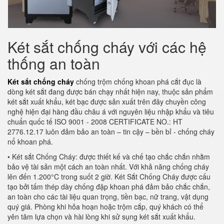
Két sắt chống cháy với các hệ
thống an toàn
Két sắt chống cháy
chống trộm chống khoan phá cắt đục là
dòng két sắt đang được bán chạy nhất hiện nay, thuộc sản phẩm
két sắt xuất khẩu, két bạc được sản xuất trên đây chuyền công
nghệ hiện đại hàng đầu châu á với nguyên liệu nhập khẩu và tiêu
chuẩn quốc tế ISO 9001 - 2008 CERTIFICATE NO.: HT
2776.12.17 luôn đảm bảo an toàn – tin cậy – bền bỉ - chống cháy
nổ khoan phá.
• Két sắt Chống Cháy: được thiết kế và chế tạo chắc chắn nhằm
bảo vệ tài sản một cách an toàn nhất. Với khả năng chống cháy
lên đến 1.200°C trong suốt 2 giờ. Két Sắt Chống Cháy được cấu
tạo bởi tấm thép dày chống đập khoan phá đảm bảo chắc chắn,
an toàn cho các tài liệu quan trọng, tiền bạc, nữ trang, vật dụng
quý giá. Phòng khi hỏa hoạn hoặc trộm cắp, quý khách có thể
yên tâm lựa chọn và hài lòng khi sử sụng két sắt xuất khẩu.