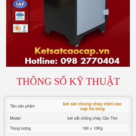
THÔNG SỐ KỸ THUẬT
ket sat chong chay mini cao
Tên sản phẩm
cap ha long
Model
két sắt chống cháy Cần Thơ
Trọng lượng
190 ± 10Kg