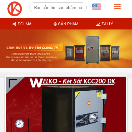
ĐỔI MÃ
SẢN PHẨM
ĐẠI LÝ