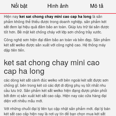
Nổi bật
Hình ảnh
Mô tả
Hiện nay
ket sat chong chay mini cao cap ha long
là sản
phẩm không thể thiếu được trong doanh nghiệp. sản phẩm két
sắt đem lại hiệu quả đảm bảo an toàn. Giúp lưu trữ tài sản được
tốt hơn. Bề mặt két chống cháy với lớp sơn chống trầy xước.
Công nghệ sơn hiện đại đảm bảo an toàn và bền đẹp. Sản phẩm
két sắt welko được sản xuất với công nghệ cao. Hệ thống máy
dập tiên tiến.
ket sat chong chay mini cao
cap ha long
các dòng két sắt cánh đúc welko với bên ngoài két sắt được sơn
chống gỉ. bên trong két có các đợt di động phụ vụ tốt nhất nhu
cầu lưu trữ. Sản phẩm két sắt welko hiện đạng được phân phối
bởi đơn vị sản xuất két sắt cao cấp. Hiện nay các cửa hàng đại
diện với nhiều mẫu mới.
Với những chuỗi đại lý liên tục cập nhật sản phẩm mới. đại lý bán
két sắt cao cấp hiện nay là nơi uy tín để bạn chọn mua két sắt