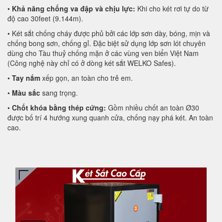
•
Khả năng chống va đập và chịu lực:
Khi cho két rơi tự do từ
độ cao 30feet (9.144m).
• Két sắt chống cháy được phủ bởi các lớp sơn dày, bóng, mịn và
chống bong sơn, chống gỉ. Đặc biệt sử dụng lớp sơn lót chuyên
dùng cho Tàu thuỷ chống mặn ở các vùng ven biển Việt Nam
(Công nghệ này chỉ có ở dòng két sắt WELKO Safes).
•
Tay nắm
xếp gọn, an toàn cho trẻ em.
•
Màu sắc
sang trọng.
•
Chốt khóa bằng thép cứng:
Gồm nhiều chốt an toàn Ø30
được bố trí 4 hướng xung quanh cửa, chống nạy phá két. An toàn
cao.