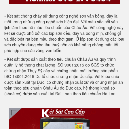
• Két sắt chống cháy sử dụng công nghệ sơn vân bông, đây là
một trong những công nghệ sơn hiện đại. Với màu sắc nổi vân
lịch lãm theo hệ màu tiêu chuẩn của Châu Âu. Với công nghệ này
két sẽ được phủ bởi các lớp sơn đều, dày và bóng mịn, chống gỉ
và đặc biệt rất bền màu theo thời gian. Ở lớp sơn lót dùng các loại
sơn chuyên dụng cho tàu thuỷ nên có khả năng chống mặn tốt,
phù hợp cho các vùng ven biển.
• Két sắt được sản xuất theo tiêu chuẩn Châu Âu và quy trình
quản lý hệ thống chất lượng ISO 9001:2015 do SGS tổ chức
chứng nhận Thụy Sỹ cấp và chứng nhận môi trường sản phẩn
ISO 14001:2015 Do tổ chức chứng nhận Úc cấp. Với khóa chìa
được sản xuất tại Đức, có chứng nhận xuất xứ và chứng nhận an
toàn theo tiêu chuẩn Châu Âu do Đức cấp, hệ thống khoá số
(khoá cơ) được sản xuất tại Đài Loan theo tiêu chuẩn Hà Lan.