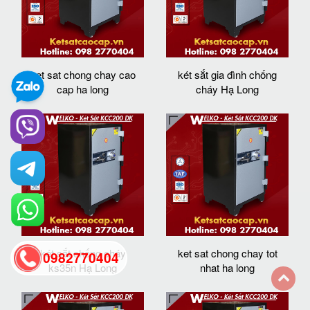
ket sat chong chay cao
két sắt gia đình chống
cap ha long
cháy Hạ Long
két sắt chống cháy
ket sat chong chay tot
0982770404
ks35n Hạ Long
nhat ha long
back