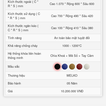
Kích thước ngoài ( C *
Cao 1.070 * Rộng 600 * Sâu 600
R * S ) mm
Kích thước sử dụng ( C
Cao 700 * Rộng 490 * Sâu 420
* R * S ) mm
Kích thước ngăn kéo (
Cao 100 * Rộng 410 * Sâu 380
C * R * S ) mm
Tính năng
An toàn bảo mật tuyệt đối
Khả năng chống cháy
1000 - 1200°C
Hệ thống khóa liên hoàn
Chìa Khoá + Mã Số + Tay Cầm
thông minh
Đen
Xanh
Nâu
Đỏ
Trắng
Mầu sắc
Thương hiệu
WELKO
Bảo hành
05 Năm
Giá
10.200.000 VNĐ