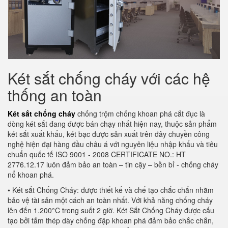
Két sắt chống cháy với các hệ
thống an toàn
Két sắt chống cháy
chống trộm chống khoan phá cắt đục là
dòng két sắt đang được bán chạy nhất hiện nay, thuộc sản phẩm
két sắt xuất khẩu, két bạc được sản xuất trên đây chuyền công
nghệ hiện đại hàng đầu châu á với nguyên liệu nhập khẩu và tiêu
chuẩn quốc tế ISO 9001 - 2008 CERTIFICATE NO.: HT
2776.12.17 luôn đảm bảo an toàn – tin cậy – bền bỉ - chống cháy
nổ khoan phá.
• Két sắt Chống Cháy: được thiết kế và chế tạo chắc chắn nhằm
bảo vệ tài sản một cách an toàn nhất. Với khả năng chống cháy
lên đến 1.200°C trong suốt 2 giờ. Két Sắt Chống Cháy được cấu
tạo bởi tấm thép dày chống đập khoan phá đảm bảo chắc chắn,