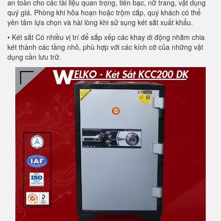
an toàn cho các tài liệu quan trọng, tiền bạc, nữ trang, vật dụng
quý giá. Phòng khi hỏa hoạn hoặc trộm cắp, quý khách có thể
yên tâm lựa chọn và hài lòng khi sử sụng két sắt xuất khẩu.
• Két sắt Có nhiều vị trí để sắp xếp các khay di động nhằm chia
két thành các tầng nhỏ, phù hợp với các kích cỡ của những vật
dụng cần lưu trữ.