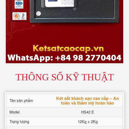
THÔNG SỐ KỸ THUẬT
Két sắt khách sạn cao cấp – An
Tên sản phẩm
toàn và thẩm mỹ hoàn hảo
Model
HS42 E
Trọng lượng
12Kg ± 2Kg