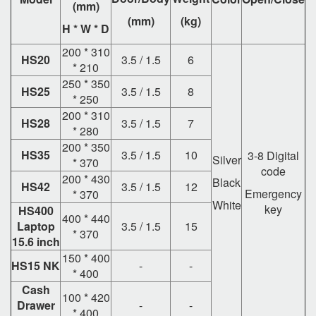
(mm)
(mm)
(kg)
H * W * D
200 * 310
HS20
3.5 / 1.5
6
* 210
250 * 350
HS25
3.5 / 1.5
8
* 250
200 * 310
HS28
3.5 / 1.5
7
* 280
200 * 350
HS35
3.5 / 1.5
10
3-8 Digital
Silver
* 370
code
200 * 430
Black
HS42
3.5 / 1.5
12
Emergency
* 370
White
key
HS400
400 * 440
Laptop
3.5 / 1.5
15
* 370
15.6 inch
150 * 400
HS15 NK
-
-
* 400
Cash
100 * 420
Drawer
-
-
* 400