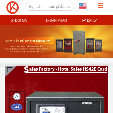
ĐỔI MÃ
SẢN PHẨM
ĐẠI LÝ