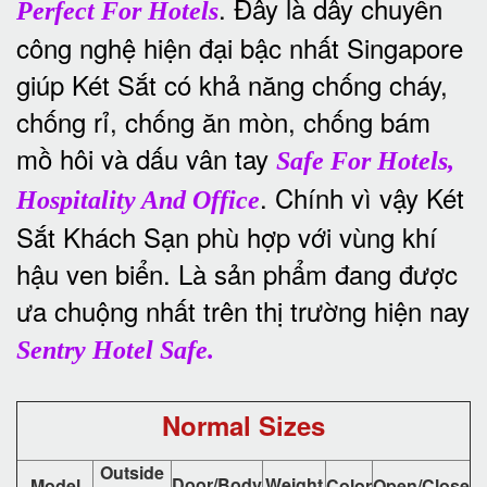
. Đây là dây chuyền
Perfect For Hotels
công nghệ hiện đại bậc nhất Singapore
giúp Két Sắt có khả năng chống cháy,
chống rỉ, chống ăn mòn, chống bám
mồ hôi và dấu vân tay
Safe For Hotels,
. Chính vì vậy Két
Hospitality And Office
Sắt Khách Sạn phù hợp với vùng khí
hậu ven biển. Là sản phẩm đang được
ưa chuộng nhất trên thị trường hiện nay
Sentry Hotel Safe.
Normal Sizes
Outside
Door/Body
Weight
Model
Color
Open/Close