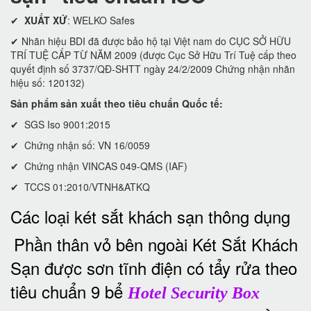
✔
XUẤT XỨ
: WELKO Safes
✔ Nhãn hiệu BDI đã được bảo hộ tại Việt nam do CỤC SỞ HỮU
TRÍ TUỆ CẤP TỪ NĂM 2009 (được Cục Sở Hữu Trí Tuệ cấp theo
quyết định số 3737/QĐ-SHTT ngày 24/2/2009 Chứng nhận nhãn
hiệu số: 120132)
Sản phẩm sản xuất theo tiêu chuẩn Quốc tế:
✔ SGS Iso 9001:2015
✔ Chứng nhận số: VN 16/0059
✔ Chứng nhận VINCAS 049-QMS (IAF)
✔ TCCS 01:2010/VTNH&ATKQ
Các loại két sắt khách sạn thông dụng
Phần thân vỏ bên ngoài Két Sắt Khách
Sạn được sơn tĩnh điện có tẩy rửa theo
tiêu chuẩn 9 bể
Hotel Security Box