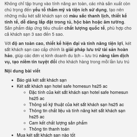
Không chỉ tập trung vào tính năng an toàn, các nhà sản xuất còn
chú trọng đến
yếu tố thẩm mỹ và tiện ích sử dụng
, tạo nên
những mẫu két sắt khách sạn có
màu sắc thanh lịch, thiết kế
tinh tế, dễ dàng lắp đặt trong tủ, hộc bàn hoặc âm tường
.
Sản phẩm đáp ứng tiêu chuẩn
chất lượng quốc tế
, phù hợp cho
cả khách sạn 3 sao đến 5 sao.
Với
độ an toàn cao, thiết kế hiện đại và tính năng tiện lợi
, két
sắt khách sạn cao cấp chính là
giải pháp lưu trữ tài sản hoàn
hảo
, giúp các đơn vị kinh doanh du lịch – lưu trú
nâng tầm dịch
vụ, tạo niềm tin tuyệt đối
cho khách hàng trong mỗi lần lưu trú
Nội dung bài viết
Báo giá két sắt khách sạn
Két sắt khách sạn hotel safe homesun hs25 ac
Đặc tính của két sắt khách sạn hotel safe homesun
hs25 ac
Thông số kỹ thuật của két sắt khách sạn hs25 ac
Thông tin chất liệu và tính năng két sắt khách sạn
hs25 ac
Cam kết chất lượng sản phẩm
Thông tin thanh toán
Mua két sắt khách sạn nào tốt