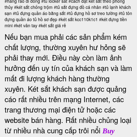
#
hang rao di dong
#
tu locker sat
#
cách đặt két sắt theo phong
thủy
#
két sắt chống trộm
#
tủ sắt đựng đồ cá nhân
#
tủ lạnh khách
sạn
#
tủ đựng quần áo bằng sắt
#
tủ đựng hồ sơ treo tường
#
tủ tôn
đựng quần áo
tủ hồ sơ đẹp
#
két sắt kcc110k1c1
#
két đựng tiền
mini
#
két vân tay
#
két sắt giá rẻ
Nếu bạn mua phải các sản phẩm kém
chất lượng, thường xuyên hư hỏng sẽ
phải thay mới. Điều này còn làm ảnh
hưởng đến uy tín của khách sạn và làm
mất đi lượng khách hàng thường
xuyên.
Két sắt khách sạn được quảng
cáo rất nhiều trên mạng Internet, các
trang thương mại điện tử hoặc các
website bán hàng. Rất nhiều chủng loại
từ nhiều nhà cung cấp trôi nổi
Buy