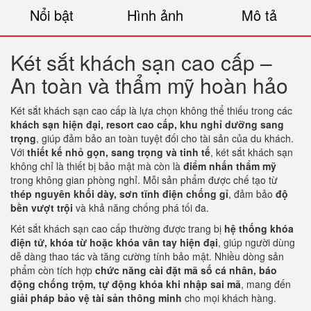
Nổi bật
Hình ảnh
Mô tả
Két sắt khách sạn cao cấp –
An toàn và thẩm mỹ hoàn hảo
Két sắt khách sạn cao cấp là lựa chọn không thể thiếu trong các
khách sạn hiện đại, resort cao cấp, khu nghỉ dưỡng sang
trọng
, giúp đảm bảo an toàn tuyệt đối cho tài sản của du khách.
Với
thiết kế nhỏ gọn, sang trọng và tinh tế
, két sắt khách sạn
không chỉ là thiết bị bảo mật mà còn là
điểm nhấn thẩm mỹ
trong không gian phòng nghỉ. Mỗi sản phẩm được chế tạo từ
thép nguyên khối dày, sơn tĩnh điện chống gỉ
, đảm bảo
độ
bền vượt trội
và khả năng chống phá tối đa.
Két sắt khách sạn cao cấp thường được trang bị
hệ thống khóa
điện tử, khóa từ hoặc khóa vân tay hiện đại
, giúp người dùng
dễ dàng thao tác và tăng cường tính bảo mật. Nhiều dòng sản
phẩm còn tích hợp
chức năng cài đặt mã số cá nhân, báo
động chống trộm, tự động khóa khi nhập sai mã
, mang đến
giải pháp bảo vệ tài sản thông minh
cho mọi khách hàng.