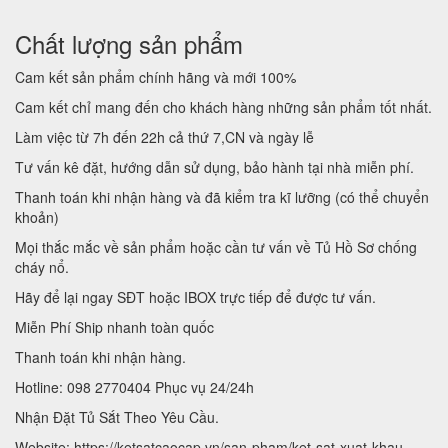
Chất lượng sản phẩm
Cam kết sản phẩm chính hãng và mới 100%
Cam kết chỉ mang đến cho khách hàng những sản phẩm tốt nhất.
Làm việc từ 7h đến 22h cả thứ 7,CN và ngày lễ
Tư vấn kê đặt, hướng dẫn sử dụng, bảo hành tại nhà miễn phí.
Thanh toán khi nhận hàng và đã kiểm tra kĩ lưỡng (có thể chuyển
khoản)
Mọi thắc mắc về sản phẩm hoặc cần tư vấn về Tủ Hồ Sơ chống
cháy nổ.
Hãy để lại ngay SĐT hoặc IBOX trực tiếp để được tư vấn.
Miễn Phí Ship nhanh toàn quốc
Thanh toán khi nhận hàng.
Hotline: 098 2770404 Phục vụ 24/24h
Nhận Đặt Tủ Sắt Theo Yêu Cầu.
Website: https://ketsatcaocap.vn/san-pham/ket-sat-xuat-khau-