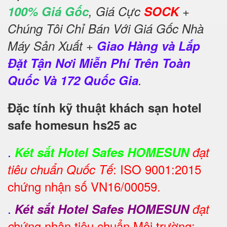
100% Giá Gốc
, Giá Cực
SOCK
+
Chúng Tôi Chỉ Bán Với Giá Gốc Nhà
Máy Sản Xuất +
Giao Hàng và Lắp
Đặt Tận Nơi Miễn Phí Trên Toàn
Quốc Và 172 Quốc Gia
.
Đặc tính kỹ thuật khách sạn hotel
safe homesun hs25 ac
.
Két sắt Hotel Safes HOMESUN
đạt
: ISO 9001:2015
tiêu chuẩn Quốc Tế
chứng nhận số VN16/00059.
.
Két sắt Hotel Safes HOMESUN
đạt
hứng nhận tiêu chuẩn Môi trường:
c