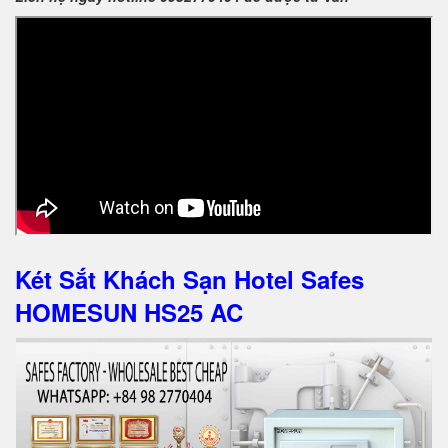
Két Sắt Khách Sạn Hotel Safes
HOMESUN HS25 AC