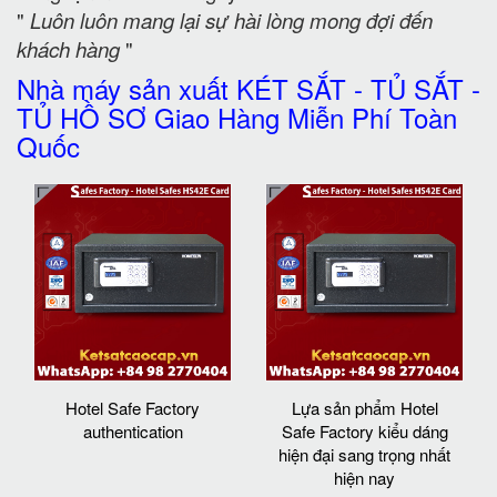
"
Luôn luôn mang lại sự hài lòng mong đợi đến
khách hàng
"
Nhà máy sản xuất KÉT SẮT - TỦ SẮT -
TỦ HỒ SƠ Giao Hàng Miễn Phí Toàn
Quốc
Hotel Safe Factory
Lựa sản phẩm Hotel
authentication
Safe Factory kiểu dáng
hiện đại sang trọng nhất
hiện nay