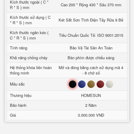
Kích thước ngoài ( C *
Cao 200 * Rộng 430 * Sâu 370 mm
R * S ) mm
Kích thước sử dụng ( C
Két Sắt Sơn Tĩnh Điện Tẩy Rửa 9 Bể
* R * S ) mm
Kích thước ngăn kéo (
Tiêu Chuẩn Quốc Tế: ISO 9001:2015
C * R * S ) mm
Tính năng
Bảo Vệ Tài Sản An Toàn
Khả năng chống cháy
Bàn phím được chiếu sáng
Hệ thống khóa liên hoàn
Mở và đóng bằng cách sử dụng mã 4
thông minh
- 8 chữ số
Đen
Xanh
Nâu
Đỏ
Trắng
Mầu sắc
Thương hiệu
HOMESUN
Bảo hành
2 Năm
Giá
3.000.000 VNĐ