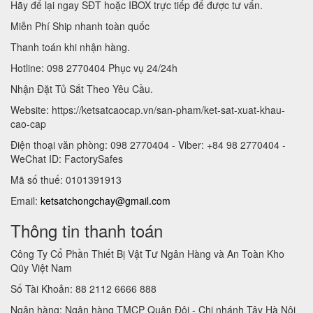
Hãy để lại ngay SĐT hoặc IBOX trực tiếp để được tư vấn.
Miễn Phí Ship nhanh toàn quốc
Thanh toán khi nhận hàng.
Hotline: 098 2770404 Phục vụ 24/24h
Nhận Đặt Tủ Sắt Theo Yêu Cầu.
Website: https://ketsatcaocap.vn/san-pham/ket-sat-xuat-khau-
cao-cap
Điện thoại văn phòng: 098 2770404 - Viber: +84 98 2770404 -
WeChat ID: FactorySafes
Mã số thuế: 0101391913
Email:
ketsatchongchay@gmail.com
Thông tin thanh toán
Công Ty Cổ Phần Thiết Bị Vật Tư Ngân Hàng và An Toàn Kho
Qũy Việt Nam
Số Tài Khoản: 88 2112 6666 888
Ngân hàng: Ngân hàng TMCP Quân Đội - Chi nhánh Tây Hà Nội