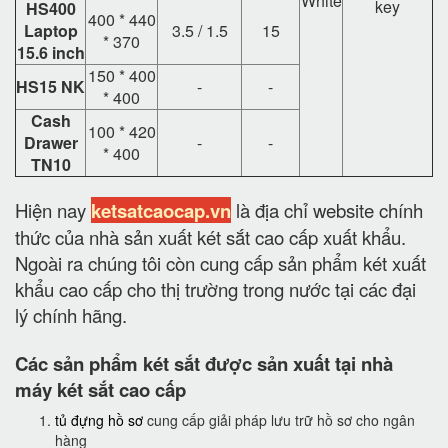
White
key
HS400
400 * 440
Laptop
3.5 / 1.5
15
* 370
15.6 inch
150 * 400
HS15 NK
-
-
* 400
Cash
100 * 420
Drawer
-
-
* 400
TN10
Hiện nay
ketsatcaocap.vn
là địa chỉ website chính
thức của nhà sản xuất két sắt cao cấp xuất khẩu.
Ngoài ra chúng tôi còn cung cấp sản phẩm két xuất
khẩu cao cấp cho thị trường trong nước tại các đại
lý chính hãng.
Các sản phẩm két sắt được sản xuất tại nhà
máy két sắt cao cấp
tủ đựng hồ sơ
cung cấp giải pháp lưu trữ hồ sơ cho ngân
hàng