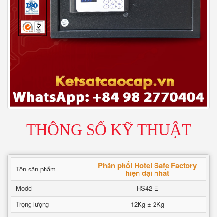
THÔNG SỐ KỸ THUẬT
Phân phối Hotel Safe Factory
Tên sản phẩm
hiện đại nhất
Model
HS42 E
Trọng lượng
12Kg ± 2Kg