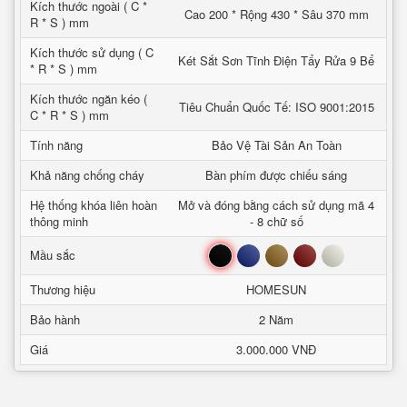
Kích thước ngoài ( C *
Cao 200 * Rộng 430 * Sâu 370 mm
R * S ) mm
Kích thước sử dụng ( C
Két Sắt Sơn Tĩnh Điện Tẩy Rửa 9 Bể
* R * S ) mm
Kích thước ngăn kéo (
Tiêu Chuẩn Quốc Tế: ISO 9001:2015
C * R * S ) mm
Tính năng
Bảo Vệ Tài Sản An Toàn
Khả năng chống cháy
Bàn phím được chiếu sáng
Hệ thống khóa liên hoàn
Mở và đóng bằng cách sử dụng mã 4
thông minh
- 8 chữ số
Đen
Xanh
Nâu
Đỏ
Trắng
Mầu sắc
Thương hiệu
HOMESUN
Bảo hành
2 Năm
Giá
3.000.000 VNĐ