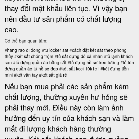
thay đổi mật khẩu liên tục. Vì vậy bạn
nên đầu tư sản phẩm có chất lượng
cao.
Có thể bạn quan tâm:
#
hang rao di dong
#
tu locker sat
#
cách đặt két sắt theo phong
thủy
#
két sắt chống trộm
#
tủ sắt đựng đồ cá nhân
#
tủ lạnh khách
sạn
#
tủ đựng quần áo bằng sắt
#
tủ đựng hồ sơ treo tường
#
tủ tôn
đựng quần áo
tủ hồ sơ đẹp
#
két sắt kcc110k1c1
#
két đựng tiền
mini
#
két vân tay
#
két sắt giá rẻ
Nếu bạn mua phải các sản phẩm kém
chất lượng, thường xuyên hư hỏng sẽ
phải thay mới. Điều này còn làm ảnh
hưởng đến uy tín của khách sạn và làm
mất đi lượng khách hàng thường
xuyên.
Két sắt khách sạn được quảng