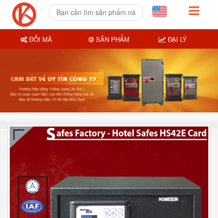
ĐỔI MÃ
SẢN PHẨM
ĐẠI LÝ