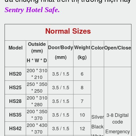
Sentry Hotel Safe.
Normal Sizes
Outside
Door/Body
Weight
Model
Color
Open/Close
(mm)
(mm)
(kg)
H * W * D
200 * 310
HS20
3.5 / 1.5
6
* 210
250 * 350
HS25
3.5 / 1.5
8
* 250
200 * 310
HS28
3.5 / 1.5
7
* 280
200 * 350
HS35
3.5 / 1.5
10
3-8 Digital
Silver
* 370
code
200 * 430
Black
HS42
3.5 / 1.5
12
Emergency
* 370