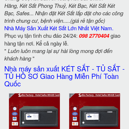
Hãng, Két Sắt Phong Thuỷ, Két Bạc, Két Sắt Két
Bạc, Safes... Nhận đặt Két Sắt lắp đặt cho các công
trình chung cư, bệnh viện.....(giá rẻ tận gốc)
Nhà Máy Sản Xuất Két Sắt Lớn Nhất Việt Nam.
Phục vụ tận tình chu đáo 24/24:
098 2770404
giao
hàng tận nơi. Kể cả ngày lễ.
"
Luôn luôn mang lại sự hài lòng mong đợi đến
khách hàng
"
Nhà máy sản xuất KÉT SẮT - TỦ SẮT -
TỦ HỒ SƠ Giao Hàng Miễn Phí Toàn
Quốc