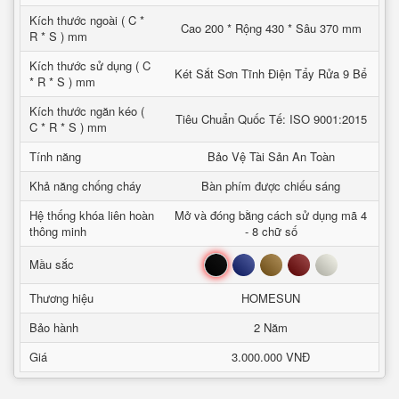
Kích thước ngoài ( C *
Cao 200 * Rộng 430 * Sâu 370 mm
R * S ) mm
Kích thước sử dụng ( C
Két Sắt Sơn Tĩnh Điện Tẩy Rửa 9 Bể
* R * S ) mm
Kích thước ngăn kéo (
Tiêu Chuẩn Quốc Tế: ISO 9001:2015
C * R * S ) mm
Tính năng
Bảo Vệ Tài Sản An Toàn
Khả năng chống cháy
Bàn phím được chiếu sáng
Hệ thống khóa liên hoàn
Mở và đóng bằng cách sử dụng mã 4
thông minh
- 8 chữ số
Đen
Xanh
Nâu
Đỏ
Trắng
Mầu sắc
Thương hiệu
HOMESUN
Bảo hành
2 Năm
Giá
3.000.000 VNĐ