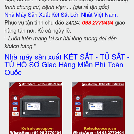
trình chung cư, bệnh viện.....(giá rẻ tận gốc)
Nhà Máy Sản Xuất Két Sắt Lớn Nhất Việt Nam.
Phục vụ tận tình chu đáo 24/24:
098 2770404
giao
hàng tận nơi. Kể cả ngày lễ.
"
Luôn luôn mang lại sự hài lòng mong đợi đến
khách hàng
"
Nhà máy sản xuất KÉT SẮT - TỦ SẮT -
TỦ HỒ SƠ Giao Hàng Miễn Phí Toàn
Quốc