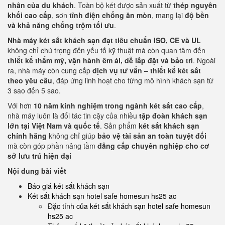
nhân của du khách
. Toàn bộ két được sản xuất từ
thép nguyên
khối cao cấp
, sơn
tĩnh điện chống ăn mòn
, mang lại
độ bền
và khả năng chống trộm tối ưu
.
Nhà máy két sắt khách sạn đạt tiêu chuẩn ISO, CE và UL
không chỉ chú trọng đến yếu tố kỹ thuật mà còn quan tâm đến
thiết kế thẩm mỹ, vận hành êm ái, dễ lắp đặt và bảo trì
. Ngoài
ra, nhà máy còn cung cấp
dịch vụ tư vấn – thiết kế két sắt
theo yêu cầu
, đáp ứng linh hoạt cho từng mô hình khách sạn từ
3 sao đến 5 sao.
Với hơn
10 năm kinh nghiệm trong ngành két sắt cao cấp
,
nhà máy luôn là đối tác tin cậy của nhiều
tập đoàn khách sạn
lớn tại Việt Nam và quốc tế
. Sản phẩm
két sắt khách sạn
chính hãng
không chỉ giúp
bảo vệ tài sản an toàn tuyệt đối
mà còn góp phần nâng tầm
đẳng cấp chuyên nghiệp cho cơ
sở lưu trú hiện đại
Nội dung bài viết
Báo giá két sắt khách sạn
Két sắt khách sạn hotel safe homesun hs25 ac
Đặc tính của két sắt khách sạn hotel safe homesun
hs25 ac