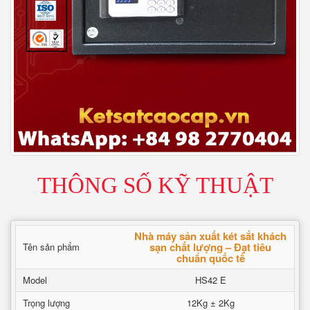
THÔNG SỐ KỸ THUẬT
Nhà máy sản xuất két sắt khách
sạn chất lượng – Đạt tiêu
Tên sản phẩm
chuẩn quốc tế
Model
HS42 E
Trọng lượng
12Kg ± 2Kg