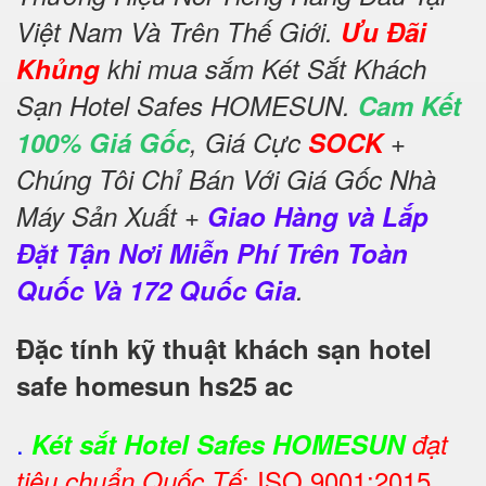
Việt Nam Và Trên Thế Giới.
Ưu Đãi
Khủng
khi mua sắm Két Sắt Khách
Sạn Hotel Safes HOMESUN.
Cam Kết
100% Giá Gốc
, Giá Cực
SOCK
+
Chúng Tôi Chỉ Bán Với Giá Gốc Nhà
Máy Sản Xuất +
Giao Hàng và Lắp
Đặt Tận Nơi Miễn Phí Trên Toàn
Quốc Và 172 Quốc Gia
.
Đặc tính kỹ thuật khách sạn hotel
safe homesun hs25 ac
.
Két sắt Hotel Safes HOMESUN
đạt
: ISO 9001:2015
tiêu chuẩn Quốc Tế