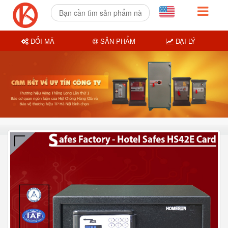
ĐỔI MÃ
SẢN PHẨM
ĐẠI LÝ