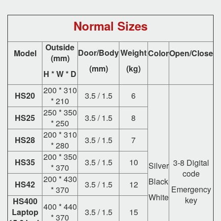
Normal Sizes
Outside
Door/Body
Weight
Model
Color
Open/Close
(mm)
(mm)
(kg)
H * W * D
200 * 310
HS20
3.5 / 1.5
6
* 210
250 * 350
HS25
3.5 / 1.5
8
* 250
200 * 310
HS28
3.5 / 1.5
7
* 280
200 * 350
HS35
3.5 / 1.5
10
3-8 Digital
Silver
* 370
code
200 * 430
Black
HS42
3.5 / 1.5
12
Emergency
* 370
White
key
HS400
400 * 440
Laptop
3.5 / 1.5
15
* 370