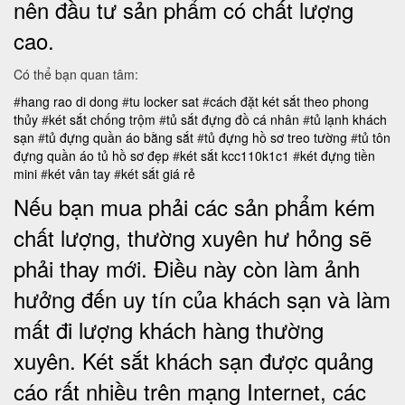
nên đầu tư sản phẩm có chất lượng
cao.
Có thể bạn quan tâm:
#
hang rao di dong
#
tu locker sat
#
cách đặt két sắt theo phong
thủy
#
két sắt chống trộm
#
tủ sắt đựng đồ cá nhân
#
tủ lạnh khách
sạn
#
tủ đựng quần áo bằng sắt
#
tủ đựng hồ sơ treo tường
#
tủ tôn
đựng quần áo
tủ hồ sơ đẹp
#
két sắt kcc110k1c1
#
két đựng tiền
mini
#
két vân tay
#
két sắt giá rẻ
Nếu bạn mua phải các sản phẩm kém
chất lượng, thường xuyên hư hỏng sẽ
phải thay mới. Điều này còn làm ảnh
hưởng đến uy tín của khách sạn và làm
mất đi lượng khách hàng thường
xuyên.
Két sắt khách sạn được quảng
cáo rất nhiều trên mạng Internet, các