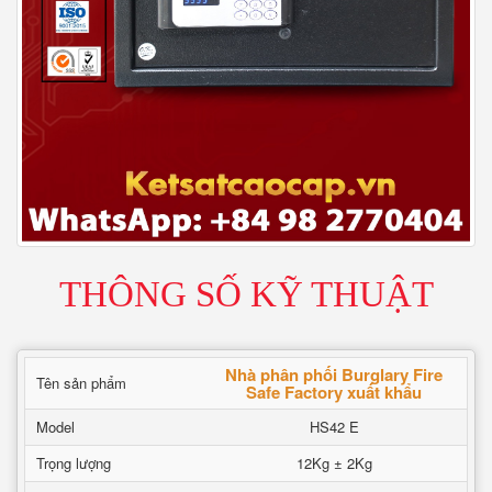
THÔNG SỐ KỸ THUẬT
Nhà phân phối Burglary Fire
Tên sản phẩm
Safe Factory xuất khẩu
Model
HS42 E
Trọng lượng
12Kg ± 2Kg