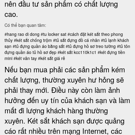
nên đầu tư sản phẩm có chất lượng
cao.
Có thể bạn quan tâm:
#
hang rao di dong
#
tu locker sat
#
cách đặt két sắt theo phong
thủy
#
két sắt chống trộm
#
tủ sắt đựng đồ cá nhân
#
tủ lạnh khách
sạn
#
tủ đựng quần áo bằng sắt
#
tủ đựng hồ sơ treo tường
#
tủ tôn
đựng quần áo
tủ hồ sơ đẹp
#
két sắt kcc110k1c1
#
két đựng tiền
mini
#
két vân tay
#
két sắt giá rẻ
Nếu bạn mua phải các sản phẩm kém
chất lượng, thường xuyên hư hỏng sẽ
phải thay mới. Điều này còn làm ảnh
hưởng đến uy tín của khách sạn và làm
mất đi lượng khách hàng thường
xuyên.
Két sắt khách sạn được quảng
cáo rất nhiều trên mạng Internet, các