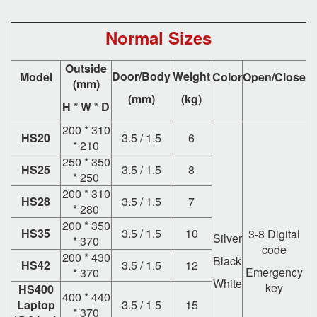
Normal Sizes
Outside
Door/Body
Weight
Model
Color
Open/Close
(mm)
(mm)
(kg)
H * W * D
200 * 310
HS20
3.5 / 1.5
6
* 210
250 * 350
HS25
3.5 / 1.5
8
* 250
200 * 310
HS28
3.5 / 1.5
7
* 280
200 * 350
HS35
3.5 / 1.5
10
3-8 Digital
Silver
* 370
code
200 * 430
Black
HS42
3.5 / 1.5
12
Emergency
* 370
White
key
HS400
400 * 440
Laptop
3.5 / 1.5
15
* 370