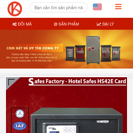
ĐỔI MÃ
SẢN PHẨM
ĐẠI LÝ