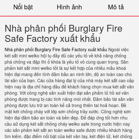
Nổi bật
Hình ảnh
Mô tả
Nhà phân phối Burglary Fire
Safe Factory xuất khẩu
Nhà phân phối Burglary Fire Safe Factory xuất khẩu
Ngoài việc
két sắt mini welko hội tụ đầy đủ các yếu tố về khả năng chống
phá chống va đập thì ổ khóa là yếu tố vô cùng quan trọng. Sản
phẩm két sắt mini welko tốt là sự kết hợp của nhiều mẫu khoá
hiện đại mang đến tính đảm bảo an ninh lớn, độ an toàn cao cho
tài sản của bạn. Các cửa hàng đại lý của nhà máy két sắt cao cấp
hiện nay là địa chỉ hàng đầu để khách hàng chọn mua két sắt văn
phòng. Với công nghệ sản xuất hiện đại sản phẩm tủ hồ sơ văn
phòng được trang bị các tính năng mói nhất. Đảm bảo tài sản văn
phòng được lưu trữ an toàn kể cả trong thiên tai hoả hoạn. Bề
mặt két chống cháy với lớp sơn chống trầy xước. Công nghệ sơn
hiện đại đảm bảo an toàn và bền đẹp. Để đáp ứng tốt hơn nhu
cầu sử dụng két sắt chống cháy welko safe trong nước hiện nay
các sản phẩm két sắt an toàn welko safe được nhiều khách hàng
tìm kiếm. đặc điểm nổi bật của két vân tay, két điện tử, két chống