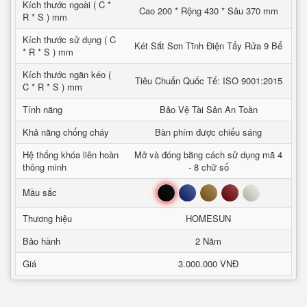
Kích thước ngoài ( C *
Cao 200 * Rộng 430 * Sâu 370 mm
R * S ) mm
Kích thước sử dụng ( C
Két Sắt Sơn Tĩnh Điện Tẩy Rửa 9 Bể
* R * S ) mm
Kích thước ngăn kéo (
Tiêu Chuẩn Quốc Tế: ISO 9001:2015
C * R * S ) mm
Tính năng
Bảo Vệ Tài Sản An Toàn
Khả năng chống cháy
Bàn phím được chiếu sáng
Hệ thống khóa liên hoàn
Mở và đóng bằng cách sử dụng mã 4
thông minh
- 8 chữ số
Đen
Xanh
Nâu
Đỏ
Trắng
Mầu sắc
Thương hiệu
HOMESUN
Bảo hành
2 Năm
Giá
3.000.000 VNĐ