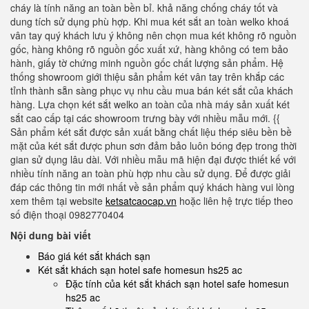
cháy là tính năng an toàn bền bỉ. khả năng chống cháy tốt và
dung tích sử dụng phù hợp. Khi mua két sắt an toàn welko khoá
vân tay quý khách lưu ý không nên chọn mua két không rõ nguồn
gốc, hàng không rõ nguồn gốc xuất xứ, hàng không có tem bảo
hành, giấy tờ chứng minh nguồn gốc chất lượng sản phẩm. Hệ
thống showroom giới thiệu sản phẩm két vân tay trên khắp các
tỉnh thành sẵn sàng phục vụ nhu cầu mua bán két sắt của khách
hàng. Lựa chọn két sắt welko an toàn của nhà máy sản xuất két
sắt cao cấp tại các showroom trưng bày với nhiều mẫu mới. {{
Sản phẩm két sắt được sản xuất bằng chất liệu thép siêu bền bề
mặt của két sắt được phun sơn đảm bảo luôn bóng đẹp trong thời
gian sử dụng lâu dài. Với nhiều mẫu mã hiện đại được thiết kế với
nhiều tính năng an toàn phù hợp nhu cầu sử dụng. Để được giải
đáp các thông tin mới nhất về sản phẩm quý khách hàng vui lòng
xem thêm tại website
ketsatcaocap.vn
hoặc liên hệ trực tiếp theo
số điện thoại 0982770404
Nội dung bài viết
Báo giá két sắt khách sạn
Két sắt khách sạn hotel safe homesun hs25 ac
Đặc tính của két sắt khách sạn hotel safe homesun
hs25 ac