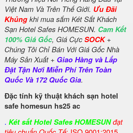
Việt Nam Và Trên Thế Giới.
Ưu Đãi
Khủng
khi mua sắm Két Sắt Khách
Sạn Hotel Safes HOMESUN.
Cam Kết
100% Giá Gốc
, Giá Cực
SOCK
+
Chúng Tôi Chỉ Bán Với Giá Gốc Nhà
Máy Sản Xuất +
Giao Hàng và Lắp
Đặt Tận Nơi Miễn Phí Trên Toàn
Quốc Và 172 Quốc Gia
.
Đặc tính kỹ thuật khách sạn hotel
safe homesun hs25 ac
.
Két sắt Hotel Safes HOMESUN
đạt
: ISO 9001:2015
tiêu chuẩn Quốc Tế