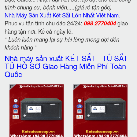
trình chung cư, bệnh viện.....(giá rẻ tận gốc)
Nhà Máy Sản Xuất Két Sắt Lớn Nhất Việt Nam.
Phục vụ tận tình chu đáo 24/24:
098 2770404
giao
hàng tận nơi. Kể cả ngày lễ.
"
Luôn luôn mang lại sự hài lòng mong đợi đến
khách hàng
"
Nhà máy sản xuất KÉT SẮT - TỦ SẮT -
TỦ HỒ SƠ Giao Hàng Miễn Phí Toàn
Quốc