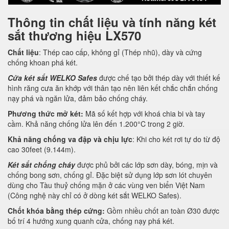
Thông tin chất liệu và tính năng két
sắt thương hiệu LX570
Chất liệu
: Thép cao cấp, không gỉ (Thép nhũ), dày và cứng
chống khoan phá két.
Cửa két sắt WELKO Safes
được chế tạo bởi thép dày với thiết kế
hình răng cưa ăn khớp với thân tạo nên liên kết chắc chắn chống
nạy phá và ngăn lửa, đảm bảo chống cháy.
Phương thức mở két:
Mã số kết hợp với khoá chia bi và tay
cầm. Khả năng chống lửa lên đến 1.200°C trong 2 giờ.
Khả năng chống va đập và chịu lực
: Khi cho két rơi tự do từ độ
cao 30feet (9.144m).
Két sắt chống cháy
được phủ bởi các lớp sơn dày, bóng, mịn và
chống bong sơn, chống gỉ. Đặc biệt sử dụng lớp sơn lót chuyên
dùng cho Tàu thuỷ chống mặn ở các vùng ven biển Việt Nam
(Công nghệ này chỉ có ở dòng két sắt WELKO Safes).
Chốt khóa bằng thép cứng:
Gồm nhiều chốt an toàn Ø30 được
bố trí 4 hướng xung quanh cửa, chống nạy phá két.