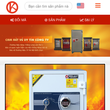
ĐỔI MÃ
SẢN PHẨM
ĐẠI LÝ