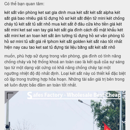
Có thể bạn quan tâm:
két sắt văn phòng
ket sat gia dinh
mua két sắt
két sắt alpha
két
sắt giá bao nhiêu
giá tủ đựng hồ sơ
két sắt điện tử mini
két chống
cháy
tủ két sắt
tủ sắt nhỏ
mua két sắt ở đâu
cửa kho tiền
giá két
sắt mini
ket sat van tay
giá két sắt gia đình
cách đổ mật khẩu két
sắt mini
ket an toan
két sắt âm tường
tủ đựng hồ sơ văn phòng
tủ
hồ sơ mini
tủ sắt giá rẻ tphcm
két sắt golden
két sắt nào tốt nhất
hiện nay
cau tao ket sat
tủ đựng tài liệu bằng sắt
két sắt nhỏ
muốn, phù hợp sử dụng trong văn phòng, gia đình có tính năng
chống cháy và hệ thống khoá an toàn cao là kết quả của sự sáng
tạo từ một dạng vật cứng có khả năng chống cháy tại một
ngưỡng nhiệt độ độ nhất định. Loại két sắt này có thiết kế đặc biệt
cô lập trong trường hợp hỏa hoạn. Những tài sản giá trị bên trong
sẽ luôn được bảo đảm an toàn tốt nhất.