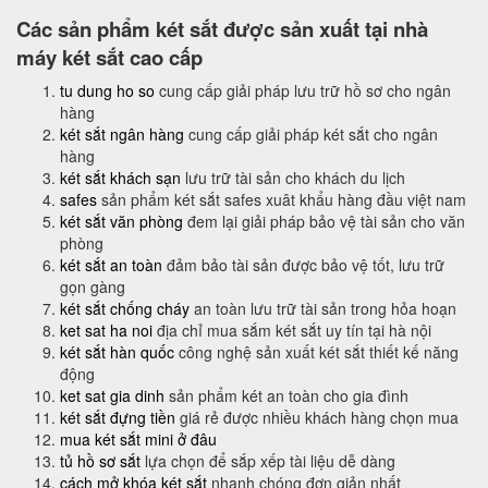
Các sản phẩm két sắt được sản xuất tại nhà
máy két sắt cao cấp
tu dung ho so
cung cấp giải pháp lưu trữ hồ sơ cho ngân
hàng
két sắt ngân hàng
cung cấp giải pháp két sắt cho ngân
hàng
két sắt khách sạn
lưu trữ tài sản cho khách du lịch
safes
sản phẩm két sắt safes xuât khẩu hàng đầu việt nam
két sắt văn phòng
đem lại giải pháp bảo vệ tài sản cho văn
phòng
két sắt an toàn
đảm bảo tài sản được bảo vệ tốt, lưu trữ
gọn gàng
két sắt chống cháy
an toàn lưu trữ tài sản trong hỏa hoạn
ket sat ha noi
địa chỉ mua sắm két sắt uy tín tại hà nội
két sắt hàn quốc
công nghệ sản xuất két sắt thiết kế năng
động
ket sat gia dinh
sản phẩm két an toàn cho gia đình
két sắt đựng tiền
giá rẻ được nhiều khách hàng chọn mua
mua két sắt mini ở đâu
tủ hồ sơ sắt
lựa chọn để sắp xếp tài liệu dễ dàng
cách mở khóa két sắt
nhanh chóng đơn giản nhất