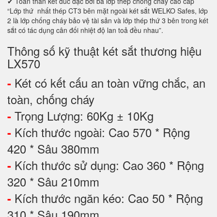
✔ Toàn thân két đúc đặc bởi ba lớp thép chống cháy cao cấp
“Lớp thứ nhất thép CT3 bên mặt ngoài két sắt WELKO Safes, lớp
2 là lớp chống cháy bảo vệ tài sản và lớp thép thứ 3 bên trong két
sắt có tác dụng cân đối nhiệt độ lan toả đều nhau”.
Thông số kỹ thuật két sắt thương hiệu
LX570
Két có kết cấu an toàn vững chắc, an
-
toàn, chống cháy
Trọng Lượng: 60Kg ± 10Kg
-
Kích thước ngoài: Cao 570 * Rộng
-
420 * Sâu 380mm
Kích thước sử dụng: Cao 360 * Rộng
-
320 * Sâu 210mm
Kích thước ngăn kéo: Cao 50 * Rộng
-
310 * Sâu 190mm