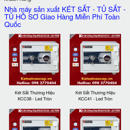
Nhà máy sản xuất KÉT SẮT - TỦ SẮT -
TỦ HỒ SƠ Giao Hàng Miễn Phí Toàn
Quốc
Két Sắt Thương Hiệu
Két Sắt Thương Hiệu
KCC38 - Led Tròn
KCC41 - Led Tròn