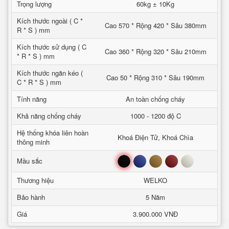
Trọng lượng
60kg ± 10Kg
Kích thước ngoài ( C *
Cao 570 * Rộng 420 * Sâu 380mm
R * S ) mm
Kích thước sử dụng ( C
Cao 360 * Rộng 320 * Sâu 210mm
* R * S ) mm
Kích thước ngăn kéo (
Cao 50 * Rộng 310 * Sâu 190mm
C * R * S ) mm
Tính năng
An toàn chống cháy
Khả năng chống cháy
1000 - 1200 độ C
Hệ thống khóa liên hoàn
Khoá Điện Tử, Khoá Chìa
thông minh
Đen
Xanh
Nâu
Đỏ
Trắng
Mầu sắc
Thương hiệu
WELKO
Bảo hành
5 Năm
Giá
3.900.000 VNĐ