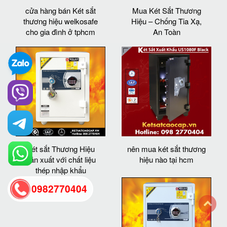
cửa hàng bán Két sắt
Mua Két Sắt Thương
thương hiệu welkosafe
Hiệu – Chống Tia Xạ,
cho gia đình ở tphcm
An Toàn
Két sắt Thương Hiệu
nên mua két sắt thương
sản xuất với chất liệu
hiệu nào tại hcm
thép nhập khẩu
0982770404
back