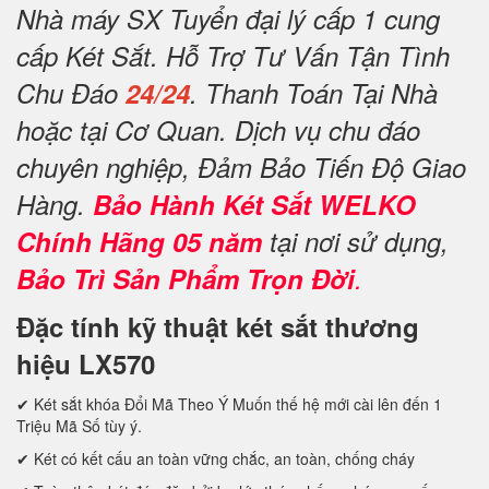
Nhà máy SX Tuyển đại lý cấp 1 cung
cấp Két Sắt. Hỗ Trợ Tư Vấn Tận Tình
Chu Đáo
24/24
. Thanh Toán Tại Nhà
hoặc tại Cơ Quan. Dịch vụ chu đáo
chuyên nghiệp, Đảm Bảo Tiến Độ Giao
Hàng.
Bảo Hành Két Sắt WELKO
Chính Hãng 05 năm
tại nơi sử dụng,
Bảo Trì Sản Phẩm Trọn Đời
.
Đặc tính kỹ thuật két sắt thương
hiệu LX570
✔ Két sắt khóa Đổi Mã Theo Ý Muốn thế hệ mới cài lên đến 1
Triệu Mã Số tùy ý.
✔ Két có kết cấu an toàn vững chắc, an toàn, chống cháy