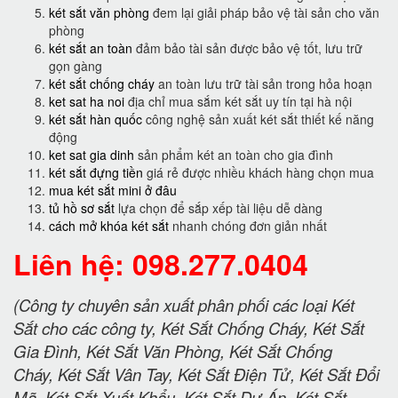
két sắt văn phòng
đem lại giải pháp bảo vệ tài sản cho văn
phòng
két sắt an toàn
đảm bảo tài sản được bảo vệ tốt, lưu trữ
gọn gàng
két sắt chống cháy
an toàn lưu trữ tài sản trong hỏa hoạn
ket sat ha noi
địa chỉ mua sắm két sắt uy tín tại hà nội
két sắt hàn quốc
công nghệ sản xuất két sắt thiết kế năng
động
ket sat gia dinh
sản phẩm két an toàn cho gia đình
két sắt đựng tiền
giá rẻ được nhiều khách hàng chọn mua
mua két sắt mini ở đâu
tủ hồ sơ sắt
lựa chọn để sắp xếp tài liệu dễ dàng
cách mở khóa két sắt
nhanh chóng đơn giản nhất
Liên hệ: 098.277.0404
(Công ty chuyên sản xuất phân phối các loại Két
Sắt cho các công ty, Két Sắt Chống Cháy, Két Sắt
Gia Đình, Két Sắt Văn Phòng, Két Sắt Chống
Cháy, Két Sắt Vân Tay, Két Sắt Điện Tử, Két Sắt Đổi
Mã, Két Sắt Xuất Khẩu, Két Sắt Dự Án, Két Sắt