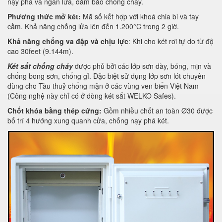
nạy phá và ngăn lửa, đảm bảo chống cháy.
Phương thức mở két:
Mã số kết hợp với khoá chia bi và tay
cầm. Khả năng chống lửa lên đến 1.200°C trong 2 giờ.
Khả năng chống va đập và chịu lực
: Khi cho két rơi tự do từ độ
cao 30feet (9.144m).
Két sắt chống cháy
được phủ bởi các lớp sơn dày, bóng, mịn và
chống bong sơn, chống gỉ. Đặc biệt sử dụng lớp sơn lót chuyên
dùng cho Tàu thuỷ chống mặn ở các vùng ven biển Việt Nam
(Công nghệ này chỉ có ở dòng két sắt WELKO Safes).
Chốt khóa bằng thép cứng:
Gồm nhiều chốt an toàn Ø30 được
bố trí 4 hướng xung quanh cửa, chống nạy phá két.