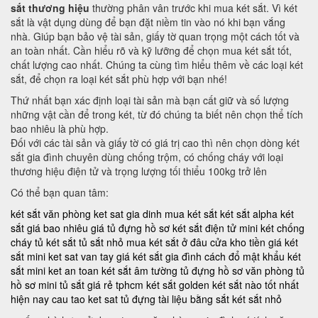
sắt thương hiệu
thường phân vân trước khi mua két sắt. Vì két
sắt là vật dụng dùng để bạn đặt niềm tin vào nó khi bạn vắng
nhà. Giúp bạn bảo vệ tài sản, giấy tờ quan trọng một cách tốt và
an toàn nhất. Cần hiểu rõ và kỹ lưỡng để chọn mua két sắt tốt,
chất lượng cao nhất. Chúng ta cùng tìm hiểu thêm về các loại két
sắt, để chọn ra loại két sắt phù hợp với bạn nhé!
Thứ nhất bạn xác định loại tài sản mà bạn cất giữ và số lượng
những vật cần để trong két, từ đó chúng ta biết nên chọn thể tích
bao nhiêu là phù hợp.
Đối với các tài sản và giấy tờ có giá trị cao thì nên chọn dòng két
sắt gia đình chuyên dùng chống trộm, có chống cháy với loại
thương hiệu điện tử và trọng lượng tối thiểu 100kg trở lên
Có thể bạn quan tâm:
két sắt văn phòng
ket sat gia dinh
mua két sắt
két sắt alpha
két
sắt giá bao nhiêu
giá tủ đựng hồ sơ
két sắt điện tử mini
két chống
cháy
tủ két sắt
tủ sắt nhỏ
mua két sắt ở đâu
cửa kho tiền
giá két
sắt mini
ket sat van tay
giá két sắt gia đình
cách đổ mật khẩu két
sắt mini
ket an toan
két sắt âm tường
tủ đựng hồ sơ văn phòng
tủ
hồ sơ mini
tủ sắt giá rẻ tphcm
két sắt golden
két sắt nào tốt nhất
hiện nay
cau tao ket sat
tủ đựng tài liệu bằng sắt
két sắt nhỏ