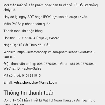
Mọi thắc mắc về sản phẩm hoặc cần tư vấn về Tủ Hồ Sơ chống
cháy nổ.
Hãy để lại ngay SĐT hoặc IBOX trực tiếp để được tư vấn.
Miễn Phí Ship nhanh toàn quốc
Thanh toán khi nhận hàng.
Hotline: 098 2770404 Phục vụ 24/24h
Nhận Đặt Tủ Sắt Theo Yêu Cầu.
Website: https://ketsatcaocap.vn/san-pham/ket-sat-xuat-khau-
cao-cap
Điện thoại văn phòng: 098 2770404 - Viber: +84 98 2770404 -
WeChat ID: FactorySafes
Mã số thuế: 0101391913
Email:
ketsatchongchay@gmail.com
Thông tin thanh toán
Công Ty Cổ Phần Thiết Bị Vật Tư Ngân Hàng và An Toàn Kho
Qũy Việt Nam