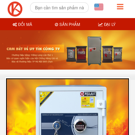
ĐỔI MÃ
SẢN PHẨM
ĐẠI LÝ