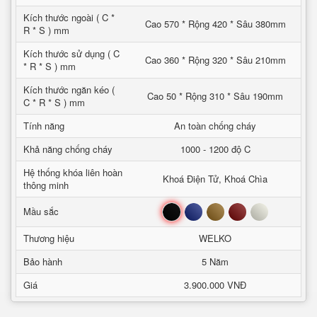
Kích thước ngoài ( C *
Cao 570 * Rộng 420 * Sâu 380mm
R * S ) mm
Kích thước sử dụng ( C
Cao 360 * Rộng 320 * Sâu 210mm
* R * S ) mm
Kích thước ngăn kéo (
Cao 50 * Rộng 310 * Sâu 190mm
C * R * S ) mm
Tính năng
An toàn chống cháy
Khả năng chống cháy
1000 - 1200 độ C
Hệ thống khóa liên hoàn
Khoá Điện Tử, Khoá Chìa
thông minh
Đen
Xanh
Nâu
Đỏ
Trắng
Mầu sắc
Thương hiệu
WELKO
Bảo hành
5 Năm
Giá
3.900.000 VNĐ