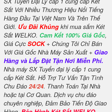
SX Tuyển Đại Lý cấp 1 cung cấp Két
Sắt Với Nhiều Thương Hiệu Nổi Tiếng
Hàng Đầu Tại Việt Nam Và Trên Thế
Giới.
Ưu Đãi Khủng
khi mua sắm Két
Sắt WELKO.
Cam Kết 100% Giá Gốc
,
Giá Cực
SOCK
+ Chúng Tôi Chỉ Bán
Với Giá Gốc Nhà Máy Sản Xuất +
Giao
Hàng và Lắp Đặt Tận Nơi Miễn Phí.
Nhà máy SX Tuyển đại lý cấp 1 cung
cấp Két Sắt. Hỗ Trợ Tư Vấn Tận Tình
Chu Đáo
24/24
. Thanh Toán Tại Nhà
hoặc tại Cơ Quan. Dịch vụ chu đáo
chuyên nghiệp, Đảm Bảo Tiến Độ Giao
Hàng.
Bảo Hành Két Sắt WELKO