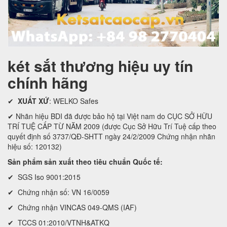
két sắt thương hiệu uy tín
chính hãng
✔
XUẤT XỨ
: WELKO Safes
✔ Nhãn hiệu BDI đã được bảo hộ tại Việt nam do CỤC SỞ HỮU
TRÍ TUỆ CẤP TỪ NĂM 2009 (được Cục Sở Hữu Trí Tuệ cấp theo
quyết định số 3737/QĐ-SHTT ngày 24/2/2009 Chứng nhận nhãn
hiệu số: 120132)
Sản phẩm sản xuất theo tiêu chuẩn Quốc tế:
✔ SGS Iso 9001:2015
✔ Chứng nhận số: VN 16/0059
✔ Chứng nhận VINCAS 049-QMS (IAF)
✔ TCCS 01:2010/VTNH&ATKQ