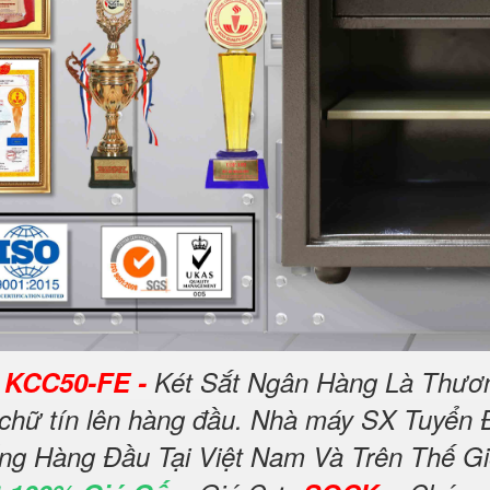
p KCC50-FE -
Két Sắt Ngân Hàng Là Thươ
 chữ tín lên hàng đầu. Nhà máy SX Tuyển Đ
ếng Hàng Đầu Tại Việt Nam Và Trên Thế Gi