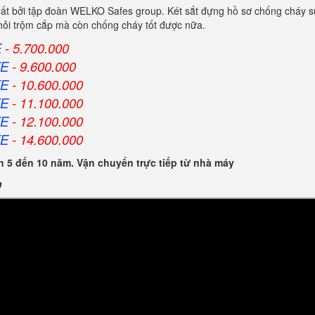
ất bởi tập đoàn WELKO Safes group. Két sắt đựng hồ sơ chống cháy s
khỏi trộm cắp mà còn chống cháy tốt được nữa.
E
- 5.700.000
FE
- 9.600.000
FE
- 10.600.000
FE
- 11.100.000
FE
- 12.100.000
FE
- 14.600.000
 5 đến 10 năm. Vận chuyển trực tiếp từ nhà máy
n