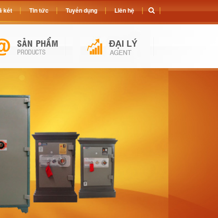
 két
Tin tức
Tuyển dụng
Liên hệ