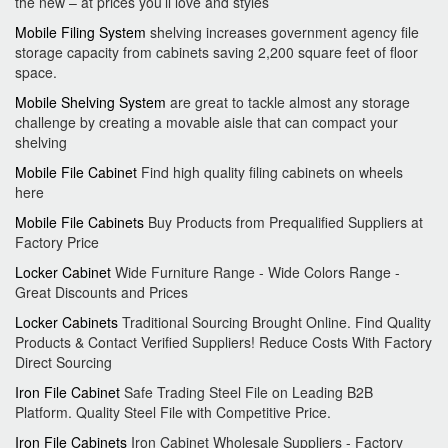
the new – at prices you’ll love and styles
Mobile Filing System
shelving increases government agency file
storage capacity from cabinets saving 2,200 square feet of floor
space.
Mobile Shelving System
are great to tackle almost any storage
challenge by creating a movable aisle that can compact your
shelving
Mobile File Cabinet
Find high quality filing cabinets on wheels
here
Mobile File Cabinets
Buy Products from Prequalified Suppliers at
Factory Price
Locker Cabinet
Wide Furniture Range - Wide Colors Range -
Great Discounts and Prices
Locker Cabinets
Traditional Sourcing Brought Online. Find Quality
Products & Contact Verified Suppliers! Reduce Costs With Factory
Direct Sourcing
Iron File Cabinet
Safe Trading Steel File on Leading B2B
Platform. Quality Steel File with Competitive Price.
Iron File Cabinets
Iron Cabinet Wholesale Suppliers - Factory