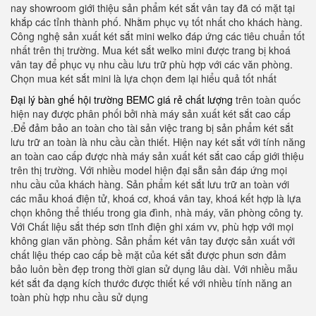
nay showroom giới thiệu sản phẩm két sắt vân tay đã có mặt tại
khắp các tỉnh thành phố. Nhằm phục vụ tốt nhất cho khách hàng.
Công nghệ sản xuất két sắt mini welko đáp ứng các tiêu chuẩn tốt
nhất trên thị trường. Mua két sắt welko mini được trang bị khoá
vân tay để phục vụ nhu cầu lưu trữ phù hợp với các văn phòng.
Chọn mua két sắt mini là lựa chọn đem lại hiểu quả tốt nhất
Đại lý bàn ghế hội trường BEMC giá rẻ chất lượng
trên toàn quốc
hiện nay được phân phối bởi nhà máy sản xuất két sắt cao cấp
.Để đảm bảo an toàn cho tài sản việc trang bị sản phẩm két sắt
lưu trữ an toàn là nhu cầu cần thiết. Hiện nay két sắt với tính năng
an toàn cao cấp được nhà máy sản xuất két sắt cao cấp giới thiệu
trên thị trường. Với nhiều model hiện đại sẵn sản đáp ứng mọi
nhu cầu của khách hàng. Sản phẩm két sắt lưu trữ an toàn với
các mẫu khoá điện tử, khoá cơ, khoá vân tay, khoá kết hợp là lựa
chọn không thể thiếu trong gia đình, nhà máy, văn phòng công ty.
Với Chất liệu sắt thép sơn tĩnh điện ghi xám vv, phù hợp với mọi
không gian văn phòng. Sản phẩm két vân tay được sản xuất với
chất liệu thép cao cấp bề mặt của két sắt được phun sơn đảm
bảo luôn bền đẹp trong thời gian sử dụng lâu dài. Với nhiều mẫu
két sắt đa dạng kích thước được thiết kế với nhiều tính năng an
toàn phù hợp nhu cầu sử dụng