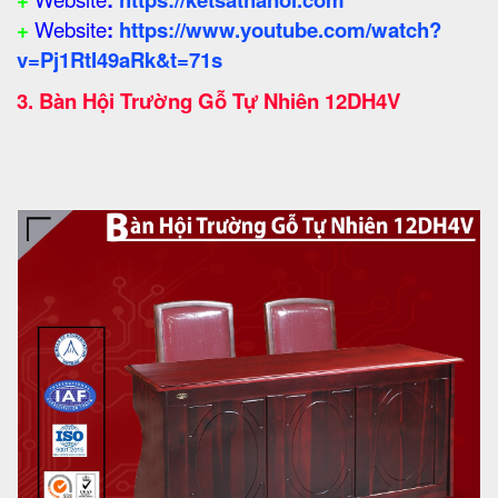
+
Website
:
https://www.youtube.com/watch?
v=Pj1RtI49aRk&t=71s
3.
Bàn Hội Trường Gỗ Tự Nhiên 12DH4V