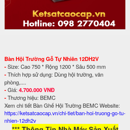
Bàn Hội Trường Gỗ Tự Nhiên 12DH2V
-
Size: Cao 750 * Rộng 1200 * Sâu 500 mm
-
Thích hợp sử dụng: Dùng hội trường, văn
phòng,....
-
Giá:
4.700.000 VNĐ
-
Thương hiệu: BEMC
Xem chi tiết Bàn Ghế Hội Trường BEMC
Website:
https://ketsatcaocap.vn/chi-tiet/ban-hoi-truong-go-tu-
nhien-12dh2v
*** Thông Tin Nhà Máy Sản Xuất