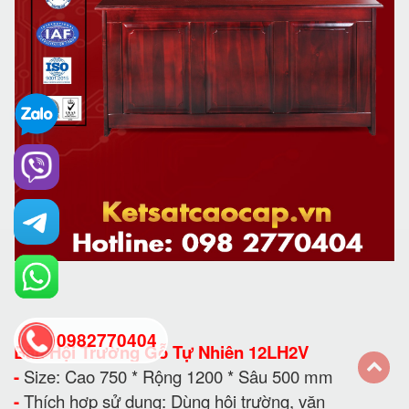
0982770404
Bàn Hội Trường Gỗ Tự Nhiên 12LH2V
-
Size: Cao 750 * Rộng 1200 * Sâu 500 mm
back
-
Thích hợp sử dụng: Dùng hội trường, văn