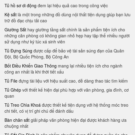
Tủ hồ sơ di động
đem lại hiệu quả cao trong công việc
Kệ sắt
là một trong những đồ dùng nội thất tiện dụng giúp bạn lưu
trữ đồ đạc chịu tải cao
Giường Sắt
hay giường tầng sắt chính là sản phẩm tiện ích cho
những căn phòng có không gian nhỏ hẹp hay tập thể nhiều người
sử dụng như ký túc xá sinh viên
Tủ Đựng Súng
được cấp để bảo vệ tài sản súng đạn của Quân
Đội, Bộ Quốc Phòng, Bộ Công An
Bốt Điều Khiển Giao Thông
mang lại nhiều tiện ích cho ngành
công an nhất là khi thời tiết xấu
Tủ File
đựng tài liệu với hiệu suất cao, dễ dàng thao tác tìm kiếm
Tủ Ghép
với thiết kế hiện đại phù hợp với văn phòng, gia đình, cơ
quan
Tủ Treo Chìa Khoá
được thiết kế tiện dụng với hệ thống móc treo
chi tiết, có vị trí ghi chú để đánh dấu
Bàn chân sắt
giải pháp văn phòng hiện đại được khách hàng ưa
chuộng nhất