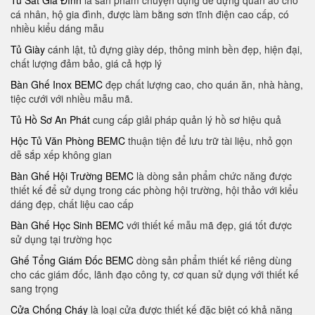
Tủ Sắt Gia Đình
là sản phẩm chuyện dụng để đựng quần áo cho
cá nhân, hộ gia đình, được làm bằng sơn tĩnh điện cao cấp, có
nhiều kiểu dáng mẫu
Tủ Giày
cánh lật, tủ đựng giày dép, thông minh bền đẹp, hiện đại,
chất lượng đảm bảo, giá cả hợp lý
Bàn Ghế Inox BEMC
đẹp chất lượng cao, cho quán ăn, nhà hàng,
tiệc cưới với nhiều mẫu mã.
Tủ Hồ Sơ An Phát
cung cấp giải pháp quản lý hồ sơ hiệu quả
Hộc Tủ Văn Phòng BEMC
thuận tiện để lưu trữ tài liệu, nhỏ gọn
dễ sắp xếp không gian
Bàn Ghế Hội Trường BEMC
là dòng sản phẩm chức năng được
thiết kế để sử dụng trong các phòng hội trường, hội thảo với kiểu
dáng đẹp, chất liệu cao cấp
Bàn Ghế Học Sinh BEMC
với thiết kế mẫu mã đẹp, giá tốt được
sử dụng tại trường học
Ghế Tổng Giám Đốc BEMC
dòng sản phẩm thiết kế riêng dùng
cho các giám đốc, lãnh đạo công ty, cơ quan sử dụng với thiết kế
sang trọng
Cửa Chống Cháy
là loại cửa được thiết kế đặc biệt có khả năng