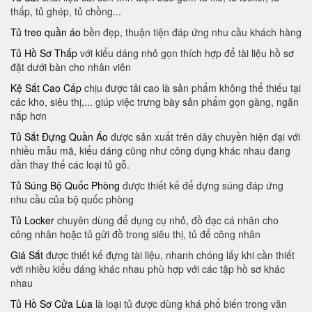
thấp, tủ ghép, tủ chồng...
Tủ treo quần áo
bền đẹp, thuận tiện đáp ứng nhu cầu khách hàng
Tủ Hồ Sơ Thấp
với kiểu dáng nhỏ gọn thích hợp để tài liệu hồ sơ
đặt dưới bàn cho nhân viên
Kệ Sắt Cao Cấp
chịu được tải cao là sản phẩm không thể thiếu tại
các kho, siêu thị,... giúp việc trưng bày sản phẩm gọn gàng, ngăn
nắp hơn
Tủ Sắt Đựng Quần Áo
được sản xuất trên dây chuyền hiện đại với
nhiều mẫu mã​, kiểu dáng cũng như công dụng khác nhau đang
dần thay thế các loại tủ gỗ.
Tủ Súng Bộ Quốc Phòng
được thiết kế để đựng súng đáp ứng
nhu cầu của bộ quốc phòng
Tủ Locker
chuyên dùng để dụng cụ nhỏ, đồ đạc cá nhân cho
công nhân hoặc tủ gửi đồ trong siêu thị, tủ để công nhân
Giá Sắt
được thiết kế đựng tài liệu, nhanh chóng lấy khi cần thiết
với nhiều kiểu dáng khác nhau phù hợp với các tập hồ sơ khác
nhau
Tủ Hồ Sơ Cửa Lùa
là loại tủ được dùng khá phổ biến trong văn