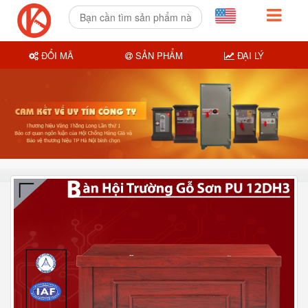
ĐỔI MÃ
SẢN PHẨM
ĐẠI LÝ