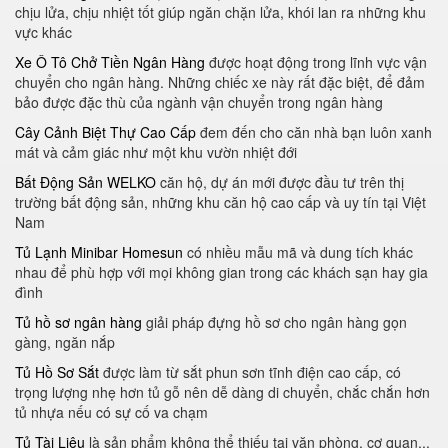
chịu lửa, chịu nhiệt tốt giúp ngăn chặn lửa, khói lan ra những khu
vực khác
Xe Ô Tô Chở Tiền Ngân Hàng
được hoạt động trong lĩnh vực vận
chuyển cho ngân hàng. Những chiếc xe này rất đặc biệt, để đảm
bảo được đặc thù của ngành vận chuyển trong ngân hàng
Cây Cảnh Biệt Thự Cao Cấp
đem đến cho căn nhà bạn luôn xanh
mát và cảm giác như một khu vườn nhiệt đới
Bất Động Sản WELKO
căn hộ, dự án mới được đầu tư trên thị
trường bất động sản, những khu căn hộ cao cấp và uy tín tại Việt
Nam
Tủ Lạnh Minibar Homesun
có nhiều mẫu mã và dung tích khác
nhau để phù hợp với mọi không gian trong các khách sạn hay gia
đình
Tủ hồ sơ ngân hàng
giải pháp đựng hồ sơ cho ngân hàng gọn
gàng, ngăn nắp
Tủ Hồ Sơ Sắt
được làm từ sắt phun sơn tĩnh điện cao cấp, có
trọng lượng nhẹ hơn tủ gỗ nên dễ dàng di chuyển, chắc chắn hơn
tủ nhựa nếu có sự cố va chạm
Tủ Tài Liệu
là sản phẩm không thể thiếu tại văn phòng, cơ quan,..