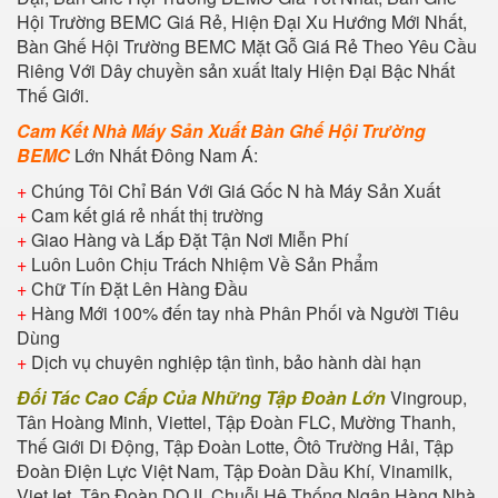
Hội Trường BEMC Giá Rẻ, Hiện Đại Xu Hướng Mới Nhất,
Bàn Ghế Hội Trường BEMC Mặt Gỗ Giá Rẻ Theo Yêu Cầu
Riêng Với Dây chuyền sản xuất Italy Hiện Đại Bậc Nhất
Thế Giới.
Cam Kết Nhà Máy Sản Xuất Bàn Ghế Hội Trường
BEMC
Lớn Nhất Đông Nam Á:
+
Chúng Tôi Chỉ Bán Với Giá Gốc N hà Máy Sản Xuất
+
Cam kết giá rẻ nhất thị trường
+
Giao Hàng và Lắp Đặt Tận Nơi Miễn Phí
+
Luôn Luôn Chịu Trách Nhiệm Về Sản Phẩm
+
Chữ Tín Đặt Lên Hàng Đầu
+
Hàng Mới 100% đến tay nhà Phân Phối và Người Tiêu
Dùng
+
Dịch vụ chuyên nghiệp tận tình, bảo hành dài hạn
Đối Tác Cao Cấp Của Những Tập Đoàn Lớn
Vingroup,
Tân Hoàng Minh, Viettel, Tập Đoàn FLC, Mường Thanh,
Thế Giới Di Động, Tập Đoàn Lotte, Ôtô Trường Hải, Tập
Đoàn Điện Lực Việt Nam, Tập Đoàn Dầu Khí, Vinamilk,
VietJet, Tập Đoàn DOJI, Chuỗi Hệ Thống Ngân Hàng Nhà