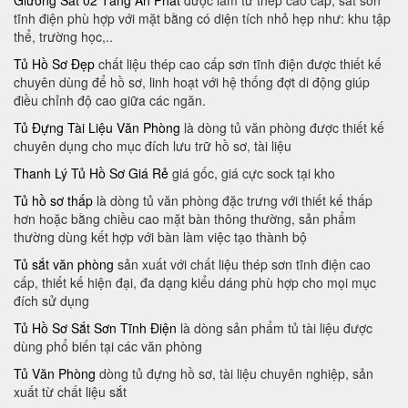
Giường Sắt 02 Tầng An Phát
được làm từ thép cao cấp, sắt sơn
tĩnh điện phù hợp với mặt bằng có diện tích nhỏ hẹp như: khu tập
thể, trường học,..
Tủ Hồ Sơ Đẹp
chất liệu thép cao cấp sơn tĩnh điện được thiết kế
chuyên dùng để hồ sơ, linh hoạt với hệ thống đợt di động giúp
điều chỉnh độ cao giữa các ngăn.
Tủ Đựng Tài Liệu Văn Phòng
là dòng tủ văn phòng được thiết kế
chuyên dụng cho mục đích lưu trữ hồ sơ, tài liệu
Thanh Lý Tủ Hồ Sơ Giá Rẻ
giá gốc, giá cực sock tại kho
Tủ hồ sơ thấp
là dòng tủ văn phòng đặc trưng với thiết kế thấp
hơn hoặc bằng chiều cao mặt bàn thông thường, sản phẩm
thường dùng kết hợp với bàn làm việc tạo thành bộ
Tủ sắt văn phòng
sản xuất với chất liệu thép sơn tĩnh điện cao
cấp, thiết kế hiện đại, đa dạng kiểu dáng phù hợp cho mọi mục
đích sử dụng
Tủ Hồ Sơ Sắt Sơn Tĩnh Điện
là dòng sản phẩm tủ tài liệu được
dùng phổ biến tại các văn phòng
Tủ Văn Phòng
dòng tủ đựng hồ sơ, tài liệu chuyên nghiệp, sản
xuất từ chất liệu sắt