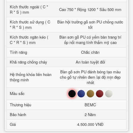
Kích thước ngoài ( C *
Cao 750 * Rộng 1200 * Sâu 500 mm
R * S ) mm
Kích thước sử dụng ( C
Bàn hội trường gỗ sơn PU chống nước
* R * S ) mm
tốt
Kích thước ngăn kéo (
Bàn sơn gỗ PU có yếm bàn trang trí
C * R * S ) mm
ốp nổi mang tính thẩm mỹ cao
Tính năng
Chắc chăn
Khả năng chống cháy
An toàn tuyệt đối
Bàn gỗ sơn PU đánh bóng tạo màu
Hệ thống khóa liên hoàn
cho gỗ tự nhiên đem lại độ mịn đẹp
thông minh
nhất
Đen
Xanh
Nâu
Đỏ
Trắng
Mầu sắc
Thương hiệu
BEMC
Bảo hành
2 Năm
Giá
4.500.000 VNĐ