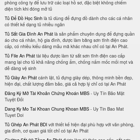
phòng công ty để lưu trữ các loại hồ sơ, đặc biệt không chiếm
diện tích khi đóng mở tủ
Tủ Để Đồ Học Sinh
là tủ dùng để đựng đồ dành cho các cá nhân
có thiết kế dạng tủ nhiều ngăn
Tủ Sắt Gia Đình An Phát
là sản phẩm chuyên dụng để đựng quần
áo cho cá nhân, hộ gia đình, được làm bằng sơn tĩnh điện cao
cấp, có nhiều kiểu dáng mẫu mã khác nhau chỉ có tại An Phát.
Tủ File An Phát
tài liệu được làm từ sắt sơn tĩnh điện cao cấp
mang lại cho tủ khả năng chống ẩm, chống nấm mốc mối mọt và
dễ dàng vệ sinh
Tủ Giày An Phát
cánh lật, tủ đựng giày dép, thông minh bền đẹp,
hiện đại, chất lượng đảm bảo, giá cả hợp lý chỉ có tại An Phát
Đăng Ký Mở Tài Khoản Chứng Khoán MBS
- Uy Tín Bảo Mật
Tuyệt Đối
Dang Ky Mo Tai Khoan Chung Khoan MBS
- Uy Tin Bao Mat
Tuyet Doi
Tủ Ghép An Phát BDI
với thiết kế hiện đại phù hợp với văn phòng,
gia đình, cơ quan giá tốt chỉ có tại An Phát