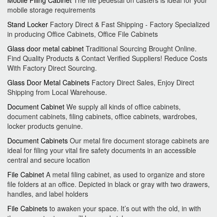
Mobile Filing Cabinet
The file pedestal on casters is ideal for your
mobile storage requirements
Stand Locker
Factory Direct & Fast Shipping - Factory Specialized
in producing Office Cabinets, Office File Cabinets
Glass door metal cabinet
Traditional Sourcing Brought Online.
Find Quality Products & Contact Verified Suppliers! Reduce Costs
With Factory Direct Sourcing.
Glass Door Metal Cabinets
Factory Direct Sales, Enjoy Direct
Shipping from Local Warehouse.
Document Cabinet
We supply all kinds of office cabinets,
document cabinets, filing cabinets, office cabinets, wardrobes,
locker products genuine.
Document Cabinets
Our metal fire document storage cabinets are
ideal for filing your vital fire safety documents in an accessible
central and secure location
File Cabinet
A metal filing cabinet, as used to organize and store
file folders at an office. Depicted in black or gray with two drawers,
handles, and label holders
File Cabinets
to awaken your space. It’s out with the old, in with