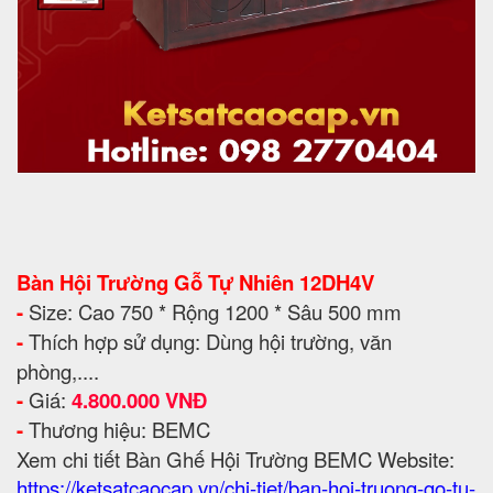
Bàn Hội Trường Gỗ Tự Nhiên 12DH4V
-
Size: Cao 750 * Rộng 1200 * Sâu 500 mm
-
Thích hợp sử dụng: Dùng hội trường, văn
phòng,....
-
Giá:
4.800.000 VNĐ
-
Thương hiệu: BEMC
Xem chi tiết Bàn Ghế Hội Trường BEMC
Website:
https://ketsatcaocap.vn/chi-tiet/ban-hoi-truong-go-tu-