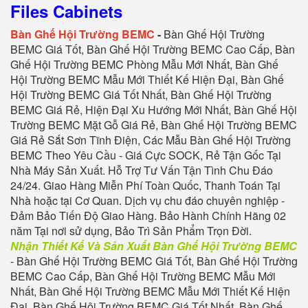
Files Cabinets
Bàn Ghế Hội Trường BEMC
-
Bàn Ghế Hội Trường
BEMC Giá Tốt, Bàn Ghế Hội Trường BEMC Cao Cấp, Bàn
Ghế Hội Trường BEMC Phòng Mẫu Mới Nhất, Bàn Ghế
Hội Trường BEMC Mẫu Mới Thiết Kế Hiện Đại, Bàn Ghế
Hội Trường BEMC Giá Tốt Nhất, Bàn Ghế Hội Trường
BEMC Giá Rẻ, Hiện Đại Xu Hướng Mới Nhất, Bàn Ghế Hội
Trường BEMC Mặt Gỗ Giá Rẻ, Bàn Ghế Hội Trường BEMC
Giá Rẻ Sắt Sơn Tĩnh Điện, Các Mẫu Bàn Ghế Hội Trường
BEMC Theo Yêu Cầu - Giá Cực SOCK, Rẻ Tận Gốc Tại
Nhà Máy Sản Xuất. Hỗ Trợ Tư Vấn Tận Tình Chu Đáo
24/24. Giao Hàng Miễn Phí Toàn Quốc, Thanh Toán Tại
Nhà hoặc tại Cơ Quan. Dịch vụ chu đáo chuyên nghiệp -
Đảm Bảo Tiến Độ Giao Hàng. Bảo Hành Chính Hãng 02
năm Tại nơi sử dụng, Bảo Trì Sản Phẩm Trọn Đời.
Nhận Thiết Kế Và Sản Xuất Bàn Ghế Hội Trường BEMC
- Bàn Ghế Hội Trường BEMC Giá Tốt, Bàn Ghế Hội Trường
BEMC Cao Cấp, Bàn Ghế Hội Trường BEMC Mẫu Mới
Nhất, Bàn Ghế Hội Trường BEMC Mẫu Mới Thiết Kế Hiện
Đại, Bàn Ghế Hội Trường BEMC Giá Tốt Nhất, Bàn Ghế