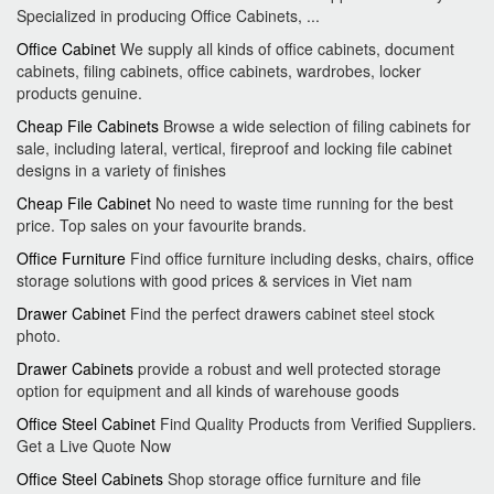
Specialized in producing Office Cabinets, ...
Office Cabinet
We supply all kinds of office cabinets, document
cabinets, filing cabinets, office cabinets, wardrobes, locker
products genuine.
Cheap File Cabinets
Browse a wide selection of filing cabinets for
sale, including lateral, vertical, fireproof and locking file cabinet
designs in a variety of finishes
Cheap File Cabinet
No need to waste time running for the best
price. Top sales on your favourite brands.
Office Furniture
Find office furniture including desks, chairs, office
storage solutions with good prices & services in Viet nam
Drawer Cabinet
Find the perfect drawers cabinet steel stock
photo.
Drawer Cabinets
provide a robust and well protected storage
option for equipment and all kinds of warehouse goods
Office Steel Cabinet
Find Quality Products from Verified Suppliers.
Get a Live Quote Now
Office Steel Cabinets
Shop storage office furniture and file