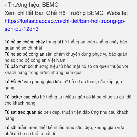
-
Thương hiệu: BEMC
Xem chi tiết Bàn Ghế Hội Trường BEMC Website:
https://ketsatcaocap.vn/chi-tiet/ban-hoi-truong-go-
son-pu-12dh3
Tủ hồ sơ chống cháy
trang bị hệ thống an toàn chống cháy bảo
quản hồ sơ tốt nhất
Tủ hồ sơ bộ công an
sản phẩm chuyên dụng phục vụ bảo quản
hồ sơ cho bộ công an Việt Nam
Tủ bảo mật bdi
thương hiệu tủ bảo mật hồ sơ đã quen thuộc với
khách hàng trong nước những năm qua
Tủ Hồ Sơ
văn phòng giúp lưu trữ hồ sơ an toàn, sắp xếp gọn
gàng
Tủ locker cao cấp
hệ thống tủ nhiều ngăn có khóa phục vụ gửi đồ
cho khách hàng
Tủ sắt treo quần áo
bền đẹp, thuận tiện đáp ứng nhu cầu khách
hàng
Tủ sắt mầm mon
thiết kế nhiều màu sắc, đẹp, không gian vừa
phải để bé có thể tự cất đồ