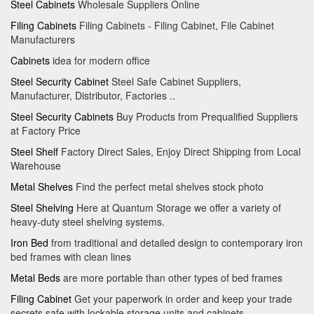
Steel Cabinets
Wholesale Suppliers Online
Filing Cabinets
Filing Cabinets - Filing Cabinet, File Cabinet
Manufacturers
Cabinets
idea for modern office
Steel Security Cabinet
Steel Safe Cabinet Suppliers,
Manufacturer, Distributor, Factories ..
Steel Security Cabinets
Buy Products from Prequalified Suppliers
at Factory Price
Steel Shelf
Factory Direct Sales, Enjoy Direct Shipping from Local
Warehouse
Metal Shelves
Find the perfect metal shelves stock photo
Steel Shelving
Here at Quantum Storage we offer a variety of
heavy-duty steel shelving systems.
Iron Bed
from traditional and detailed design to contemporary iron
bed frames with clean lines
Metal Beds
are more portable than other types of bed frames
Filing Cabinet
Get your paperwork in order and keep your trade
secrets safe with lockable storage units and cabinets