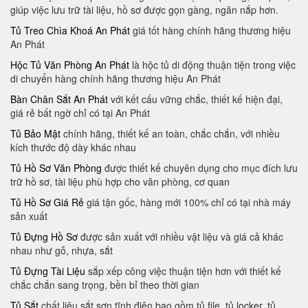
giúp việc lưu trữ tài liệu, hồ sơ được gọn gàng, ngăn nắp hơn.
Tủ Treo Chìa Khoá An Phát
giá tốt hàng chính hãng thương hiệu
An Phát
Hộc Tủ Văn Phòng An Phát
là hộc tủ di động thuận tiện trong việc
di chuyển hàng chính hãng thương hiệu An Phát
Bàn Chân Sắt An Phát
với kết cấu vững chắc, thiết kế hiện đại,
giá rẻ bất ngờ chỉ có tại An Phát
Tủ Bảo Mật
chính hãng, thiết kế an toàn, chắc chắn, với nhiều
kích thước độ dày khác nhau
Tủ Hồ Sơ Văn Phòng
được thiết kế chuyên dụng cho mục đích lưu
trữ hồ sơ, tài liệu phù hợp cho văn phòng, cơ quan
Tủ Hồ Sơ Giá Rẻ
giá tận gốc, hàng mới 100% chỉ có tại nhà máy
sản xuất
Tủ Đựng Hồ Sơ
được sản xuất với nhiều vật liệu và giá cả khác
nhau như gỗ, nhựa, sắt
Tủ Đựng Tài Liệu
sắp xếp công việc thuận tiện hơn với thiết kế
chắc chắn sang trọng, bền bỉ theo thời gian
Tủ Sắt
chất liệu sắt sơn tĩnh điện bao gồm tủ file, tủ locker, tủ