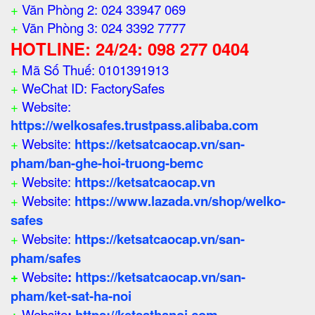
+
Văn Phòng 2: 024 33947 069
+
Văn Phòng 3: 024 3392 7777
HOTLINE: 24/24: 098 277 0404
+
Mã Số Thuế: 0101391913
+
WeChat ID: FactorySafes
+
Website:
https://welkosafes.trustpass.alibaba.com
+
Website:
https://ketsatcaocap.vn/san-
pham/ban-ghe-hoi-truong-bemc
+
Website:
https://ketsatcaocap.vn
+
Website:
https://www.lazada.vn/shop/welko-
safes
+
Website:
https://ketsatcaocap.vn/san-
pham/safes
+
Website
:
https://ketsatcaocap.vn/san-
pham/ket-sat-ha-noi
+
Website
:
https://ketsathanoi.com