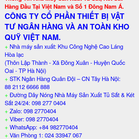
Hàng Đầu Tại Việt Nam và Số 1 Đông Nam Á.
CÔNG TY CỔ PHẦN THIẾT BỊ VẬT
TƯ NGÂN HÀNG VÀ AN TOÀN KHO
QUỸ VIỆT NAM.
+
Nhà máy sản xuất: Khu Công Nghệ Cao Láng
Hòa lạc
(Thôn Lập Thành - Xã Đông Xuân - Huyện Quốc
Oai - TP Hà Nội)
+
STK Ngân Hàng Quân Đội – CN Tây Hà Nội:
88 2112 6666 888
+
Đường Dây Nóng Nhà Máy Sản Xuất Tủ Sắt & Két
Sắt 24/24: 098 277 0404
+
Zalo: 098 2770404
+
Viber: 098 2770404
+
WhatsApp: +84 982770404
+
Văn Phòng 1: 024 33947 067