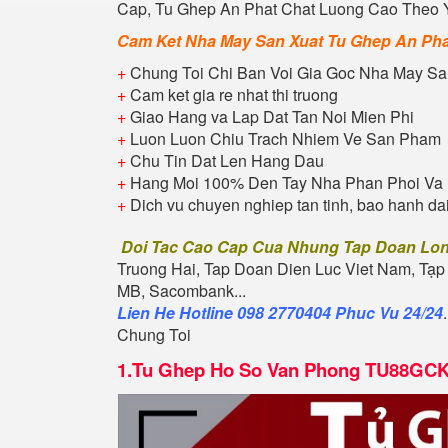
Cap, Tu
Ghep An Phat
Chat Luong Cao Theo Ye
Cam Ket Nha May San Xuat Tu
Ghep An Pha
+
Chung Toi Chi Ban Voi Gia Goc Nha May Sa
+
Cam ket gia re nhat thi truong
+
Giao Hang va Lap Dat Tan Noi Mien Phi
+
Luon Luon Chiu Trach Nhiem Ve San Pham
+
Chu Tin Dat Len Hang Dau
+
Hang Moi 100% Den Tay Nha Phan Phoi Va 
+
Dich vu chuyen nghiep tan tinh, bao hanh da
Doi Tac Cao Cap Cua Nhung Tap Doan Lo
Truong Hai, Tap Doan Dien Luc Viet Nam, Tạp
MB, Sacombank...
Lien He Hotline 098 2770404 Phuc Vu 24/24
Chung Toi
1.
Tu Ghep Ho So Van Phong TU88GC