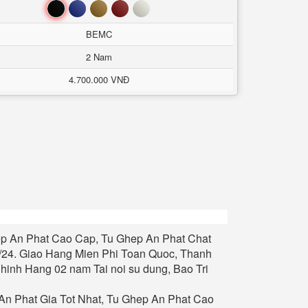
Đen
Xanh
Nâu
Đỏ
Trắng
BEMC
2 Nam
4.700.000 VNĐ
p An Phat
Cao Cap, Tu
Ghep An Phat
Chat
/24.
Giao Hang Mien Phi Toan Quoc, Thanh
inh Hang 02 nam Tai noi su dung, Bao Tri
An Phat
Gia Tot Nhat, Tu
Ghep An Phat
Cao