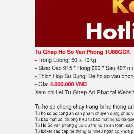
Tu Ghep Ho So Van Phong TU88GCK
-
Trong Luong: 50 ± 10Kg
-
Size: Cao 915 * Rong 880 * Sau 407 m
-
Thich Hop Su Dung: De ho so van phong,
-
Gia:
4.800.000 VNĐ
Xem chi tiet
tai Websi
Tu
Ghep
An Phat
Tu ho so chong chay
trang bi he thong an
Tu ho so bo cong an
san pham chuyen dung phuc vu
Tu bao mat bdi
thuong hieu tu bao mat ho so da qu
Tu Ho So
van phong giup luu tru ho so an toan, sa
Tu locker cao cap
he thong tu nhieu ngan co khoa p