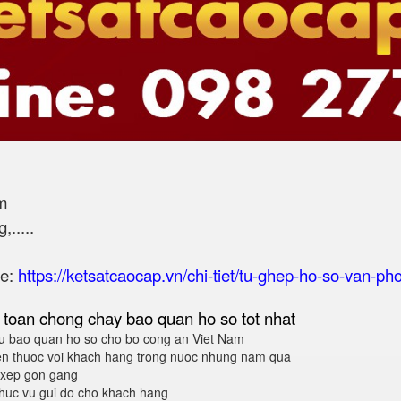
m
.....
te:
https://ketsatcaocap.vn/chi-tiet/tu-ghep-ho-so-van-p
 toan chong chay bao quan ho so tot nhat
 bao quan ho so cho bo cong an Viet Nam
en thuoc voi khach hang trong nuoc nhung nam qua
p xep gon gang
huc vu gui do cho khach hang