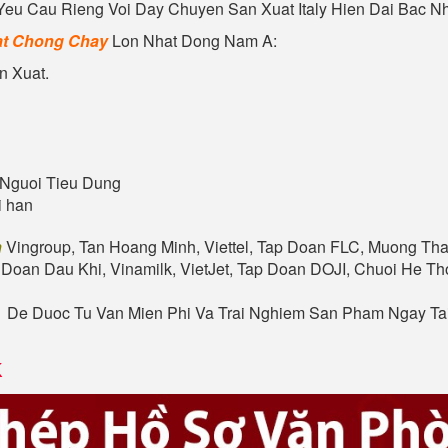
u Cau Rieng Voi Day Chuyen San Xuat Italy Hien Dai Bac Nha
t
Chong Chay
Lon Nhat Dong Nam A:
n Xuat.
Nguoi Tieu Dung
i han
n
Vingroup, Tan Hoang Minh, Viettel, Tap Doan FLC, Muong Tha
 Doan Dau Khi, Vinamilk, VietJet, Tap Doan DOJI, Chuoi He 
. De Duoc Tu Van Mien Phi Va Trai Nghiem San Pham Ngay T
K