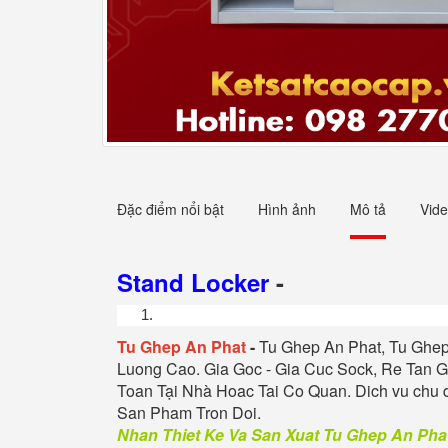
Đặc điểm nổi bật
Hình ảnh
Mô tả
Vid
Stand Locker
-
Tu
Ghep An Phat
-
Tu
Ghep An Phat
, Tu
Ghep
Luong Cao. Gia Goc - Gia Cuc Sock, Re Tan G
Toan Tại Nhà Hoac Tai Co Quan. Dich vu chu 
San Pham Tron Doi
.
Nhan Thiet Ke Va San Xuat Tu
Ghep An Pha