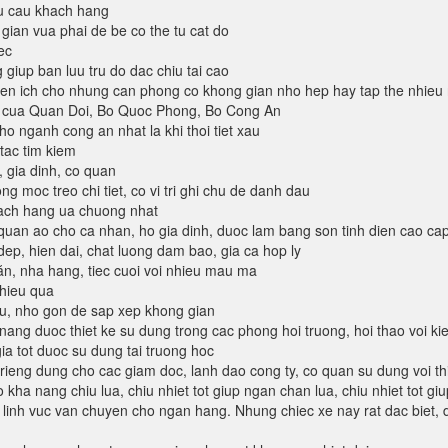
u cau khach hang
gian vua phai de be co the tu cat do
ec
 giup ban luu tru do dac chiu tai cao
ien ich cho nhung can phong co khong gian nho hep hay tap the nhieu 
n cua Quan Doi, Bo Quoc Phong, Bo Cong An
ho nganh cong an nhat la khi thoi tiet xau
 tac tim kiem
, gia dinh, co quan
ng moc treo chi tiet, co vi tri ghi chu de danh dau
hach hang ua chuong nhat
an ao cho ca nhan, ho gia dinh, duoc lam bang son tinh dien cao ca
ep, hien dai, chat luong dam bao, gia ca hop ly
n, nha hang, tiec cuoi voi nhieu mau ma
 hieu qua
lieu, nho gon de sap xep khong gian
ng duoc thiet ke su dung trong cac phong hoi truong, hoi thao voi kie
ia tot duoc su dung tai truong hoc
ieng dung cho cac giam doc, lanh dao cong ty, co quan su dung voi th
co kha nang chiu lua, chiu nhiet tot giup ngan chan lua, chiu nhiet tot 
 linh vuc van chuyen cho ngan hang. Nhung chiec xe nay rat dac biet