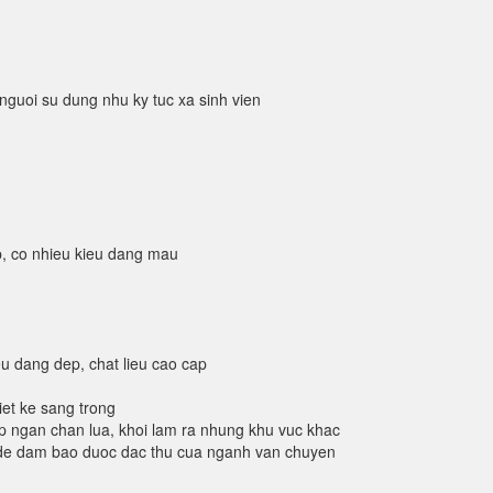
nguoi su dung nhu ky tuc xa sinh vien
p, co nhieu kieu dang mau
u dang dep, chat lieu cao cap
iet ke sang trong
giup ngan chan lua, khoi lam ra nhung khu vuc khac
, de dam bao duoc dac thu cua nganh van chuyen