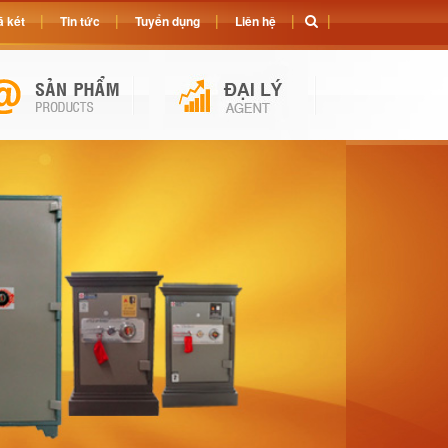
 két
Tin tức
Tuyển dụng
Liên hệ