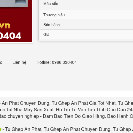
Mầu sắc
Thương hiệu
Bảo hành
Giá
eo
Liên hệ
Hotline: 0986 330404
 An Phat
Chuyen Dung, Tu
Ghep An Phat
Gia Tot Nhat, Tu
Ghe
oc Tai Nha May San Xuat. Ho Tro Tu Van Tan Tinh Chu Dao 24
dao chuyen nghiep - Dam Bao Tien Do Giao Hàng. Bao Hanh Ch
t
- Tu
Ghep An Phat
, Tu
Ghep An Phat
Chuyen Dung, Tu
Ghep 