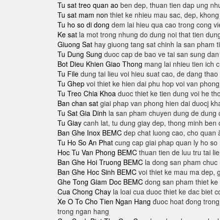
Tu sat treo quan ao
ben dep, thuan tien dap ung nh
Tu sat mam non
thiet ke nhieu mau sac, dep, khong 
Tu ho so di dong
dem lai hieu qua cao trong cong vi
Ke sat
la mot trong nhung do dung noi that tien dung
Giuong Sat
hay giuong tang sat chinh la san pham t
Tu Dung Sung
duoc cap de bao ve tai san sung da
Bot Dieu Khien Giao Thong
mang lai nhieu tien ich c
Tu File
dung tai lieu voi hieu suat cao, de dang thao
Tu Ghep
voi thiet ke hien dai phu hop voi van phong
Tu Treo Chia Khoa
duoc thiet ke tien dung voi he tho
Ban chan sat
giai phap van phong hien dai duocj k
Tu Sat Gia Dinh
la san pham chuyen dung de dung qu
Tu Giay
canh lat, tu dung giay dep, thong minh ben d
Ban Ghe Inox BEMC
dep chat luong cao, cho quan ă
Tu Ho So An Phat
cung cap giai phap quan ly ho so
Hoc Tu Van Phong BEMC
thuan tien de luu tru tai 
Ban Ghe Hoi Truong BEMC
la dong san pham chuc na
Ban Ghe Hoc Sinh BEMC
voi thiet ke mau ma dep, g
Ghe Tong Giam Doc BEMC
dong san pham thiet ke r
Cua Chong Chay
la loai cua duoc thiet ke dac biet 
Xe O To Cho Tien Ngan Hang
đuoc hoat đong trong
trong ngan hang