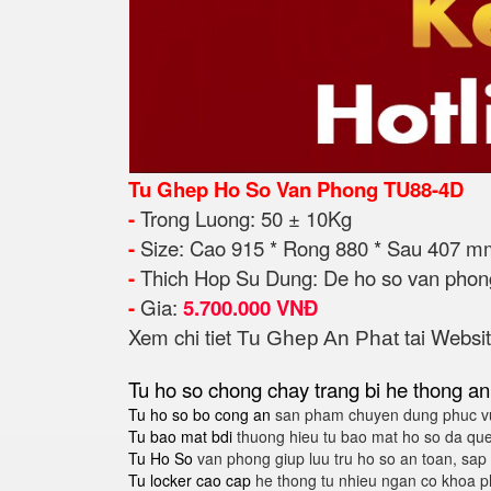
Tu Ghep Ho So Van Phong TU88-4D
-
Trong Luong: 50 ± 10Kg
-
Size: Cao 915 * Rong 880 * Sau 407 m
-
Thich Hop Su Dung: De ho so van phong,
-
Gia:
5.700.000 VNĐ
Xem chi tiet
tai Websi
Tu
Ghep
An Phat
Tu ho so chong chay
trang bi he thong an
Tu ho so bo cong an
san pham chuyen dung phuc vu
Tu bao mat bdi
thuong hieu tu bao mat ho so da qu
Tu Ho So
van phong giup luu tru ho so an toan, sa
Tu locker cao cap
he thong tu nhieu ngan co khoa p