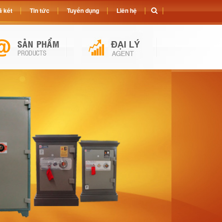
 két
Tin tức
Tuyển dụng
Liên hệ