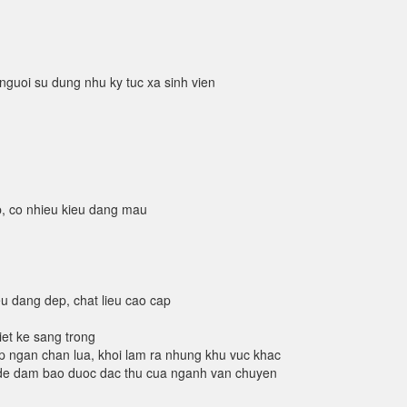
nguoi su dung nhu ky tuc xa sinh vien
p, co nhieu kieu dang mau
u dang dep, chat lieu cao cap
iet ke sang trong
giup ngan chan lua, khoi lam ra nhung khu vuc khac
, de dam bao duoc dac thu cua nganh van chuyen