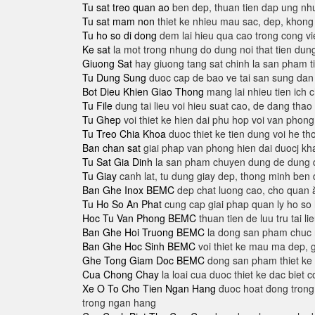
Tu sat treo quan ao
ben dep, thuan tien dap ung nh
Tu sat mam non
thiet ke nhieu mau sac, dep, khong 
Tu ho so di dong
dem lai hieu qua cao trong cong vi
Ke sat
la mot trong nhung do dung noi that tien dung
Giuong Sat
hay giuong tang sat chinh la san pham t
Tu Dung Sung
duoc cap de bao ve tai san sung da
Bot Dieu Khien Giao Thong
mang lai nhieu tien ich c
Tu File
dung tai lieu voi hieu suat cao, de dang thao
Tu Ghep
voi thiet ke hien dai phu hop voi van phong
Tu Treo Chia Khoa
duoc thiet ke tien dung voi he tho
Ban chan sat
giai phap van phong hien dai duocj k
Tu Sat Gia Dinh
la san pham chuyen dung de dung qu
Tu Giay
canh lat, tu dung giay dep, thong minh ben d
Ban Ghe Inox BEMC
dep chat luong cao, cho quan ă
Tu Ho So An Phat
cung cap giai phap quan ly ho so
Hoc Tu Van Phong BEMC
thuan tien de luu tru tai 
Ban Ghe Hoi Truong BEMC
la dong san pham chuc na
Ban Ghe Hoc Sinh BEMC
voi thiet ke mau ma dep, g
Ghe Tong Giam Doc BEMC
dong san pham thiet ke r
Cua Chong Chay
la loai cua duoc thiet ke dac biet 
Xe O To Cho Tien Ngan Hang
đuoc hoat đong trong
trong ngan hang