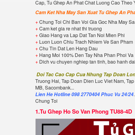
Cap, Tu
Ghep An Phat
Chat Luong Cao Theo Ye
Cam Ket Nha May San Xuat Tu
Ghep An Pha
+
Chung Toi Chi Ban Voi Gia Goc Nha May Sa
+
Cam ket gia re nhat thi truong
+
Giao Hang va Lap Dat Tan Noi Mien Phi
+
Luon Luon Chiu Trach Nhiem Ve San Pham
+
Chu Tin Dat Len Hang Dau
+
Hang Moi 100% Den Tay Nha Phan Phoi Va 
+
Dich vu chuyen nghiep tan tinh, bao hanh da
Doi Tac Cao Cap Cua Nhung Tap Doan Lo
Truong Hai, Tap Doan Dien Luc Viet Nam, Tạp
MB, Sacombank...
Lien He Hotline 098 2770404 Phuc Vu 24/24
Chung Toi
1.
Tu Ghep Ho So Van Phong TU88-4D