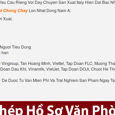
u Cau Rieng Voi Day Chuyen San Xuat Italy Hien Dai Bac Nha
t
Chong Chay
Lon Nhat Dong Nam A:
n Xuat.
Nguoi Tieu Dung
i han
n
Vingroup, Tan Hoang Minh, Viettel, Tap Doan FLC, Muong Tha
 Doan Dau Khi, Vinamilk, VietJet, Tap Doan DOJI, Chuoi He 
. De Duoc Tu Van Mien Phi Va Trai Nghiem San Pham Ngay T