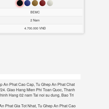
Đen
Xanh
Nâu
Đỏ
Trắng
BEMC
2 Nam
4.700.000 VNĐ
p An Phat
Cao Cap, Tu
Ghep An Phat
Chat
/24.
Giao Hang Mien Phi Toan Quoc, Thanh
inh Hang 02 nam Tai noi su dung, Bao Tri
An Phat
Gia Tot Nhat, Tu
Ghep An Phat
Cao