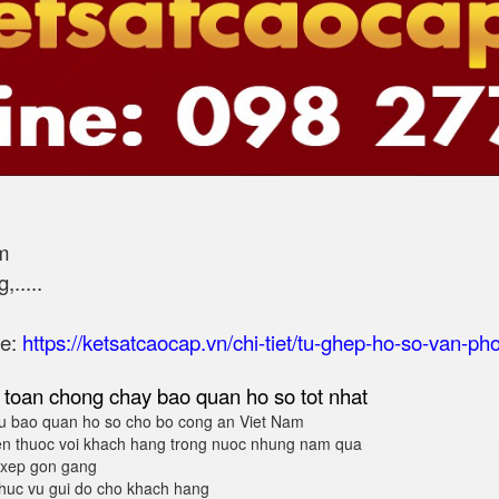
m
.....
te:
https://ketsatcaocap.vn/chi-tiet/tu-ghep-ho-so-van-p
 toan chong chay bao quan ho so tot nhat
 bao quan ho so cho bo cong an Viet Nam
en thuoc voi khach hang trong nuoc nhung nam qua
p xep gon gang
huc vu gui do cho khach hang