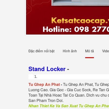
Đặc điểm nổi bật
Hình ảnh
Mô tả
Vid
Stand Locker
-
Tu
Ghep An Phat
-
Tu
Ghep An Phat
, Tu
Ghep
Luong Cao. Gia Goc - Gia Cuc Sock, Re Tan G
Toan Tại Nhà Hoac Tai Co Quan. Dich vu chu 
San Pham Tron Doi
.
Nhan Thiet Ke Va San Xuat Tu
Ghep An Pha