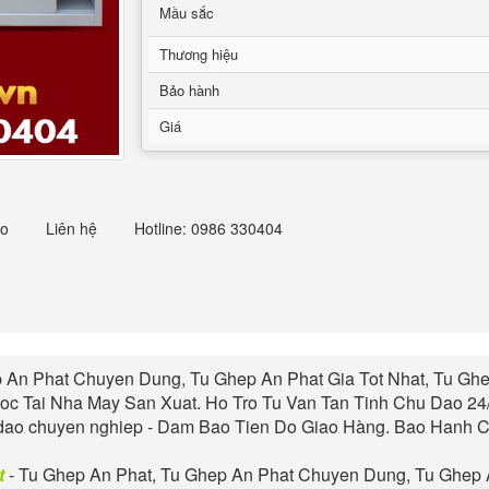
Mầu sắc
Thương hiệu
Bảo hành
Giá
eo
Liên hệ
Hotline: 0986 330404
 An Phat
Chuyen Dung, Tu
Ghep An Phat
Gia Tot Nhat, Tu
Ghe
oc Tai Nha May San Xuat. Ho Tro Tu Van Tan Tinh Chu Dao 24
dao chuyen nghiep - Dam Bao Tien Do Giao Hàng. Bao Hanh Ch
t
- Tu
Ghep An Phat
, Tu
Ghep An Phat
Chuyen Dung, Tu
Ghep 