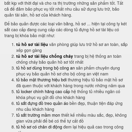
bắt kịp với thời đại và cho ra thị trường những sản phẩm tốt. Tất
cả để đảm bảo phục vụ tốt nhất nhu cầu sử dụng lưu trữ, bảo
quản tài sản, hồ sơ của khách hàng.
Để bảo quản được các loại văn bằng, hồ sơ ... hiện tại công ty két
sắt cao cấp đang cung cấp các dòng tủ đựng hồ sơ tài liệu có
trang bị khóa bảo mật như:
tủ hồ sơ tài liệu
văn phòng giúp lưu trữ hồ sơ an toàn, sắp
xếp gọn gàng
tủ hồ sơ tài liệu chống cháy
trang bị hệ thống an toàn
chống cháy bảo quản hồ sơ tốt nhất
tủ hồ sơ dùng trong bộ công an
sản phẩm chuyên dụng
phục vụ bảo quản hồ sơ cho bộ công an việt nam
tủ bảo mật thương hiệu bdi
thương hiệu tủ bảo mật hồ sơ
đã quen thuộc với khách hàng trong nước những năm qua
tủ locker chính hãng cao cấp
hệ thống tủ nhiều ngăn có
khóa phục vụ gửi đồ cho khách hàng
tủ sắt đựng đồ treo quần áo
bền đẹp, thuận tiện đáp ứng
nhu cầu khách hàng
tủ sắt trường mầm mon
thiết kế nhiều màu sắc, đẹp, không
gian vừa phải để bé có thể tự cất đồ
tủ hồ sơ có chân di động
đem lại hiệu quả cao trong công