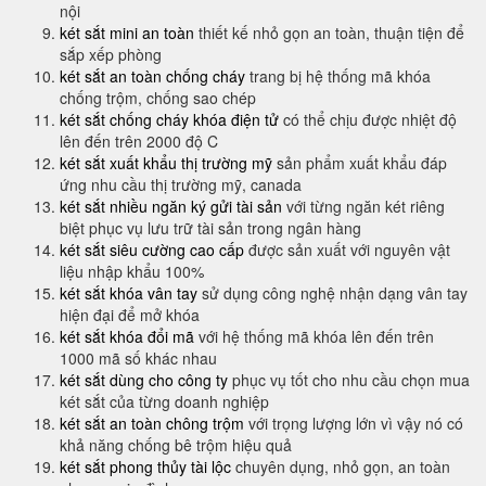
nội
két sắt mini an toàn
thiết kế nhỏ gọn an toàn, thuận tiện để
sắp xếp phòng
két sắt an toàn chống cháy
trang bị hệ thống mã khóa
chống trộm, chống sao chép
két sắt chống cháy khóa điện tử
có thể chịu được nhiệt độ
lên đến trên 2000 độ C
két sắt xuất khẩu thị trường mỹ
sản phẩm xuất khẩu đáp
ứng nhu cầu thị trường mỹ, canada
két sắt nhiều ngăn ký gửi tài sản
với từng ngăn két riêng
biệt phục vụ lưu trữ tài sản trong ngân hàng
két sắt siêu cường cao cấp
được sản xuất với nguyên vật
liệu nhập khẩu 100%
két sắt khóa vân tay
sử dụng công nghệ nhận dạng vân tay
hiện đại để mở khóa
két sắt khóa đổi mã
với hệ thống mã khóa lên đến trên
1000 mã số khác nhau
két sắt dùng cho công ty
phục vụ tốt cho nhu cầu chọn mua
két sắt của từng doanh nghiệp
két sắt an toàn chông trộm
với trọng lượng lớn vì vậy nó có
khả năng chống bê trộm hiệu quả
két sắt phong thủy tài lộc
chuyên dụng, nhỏ gọn, an toàn