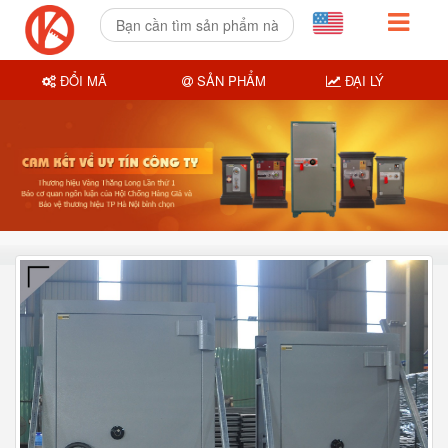
ĐỔI MÃ
SẢN PHẨM
ĐẠI LÝ