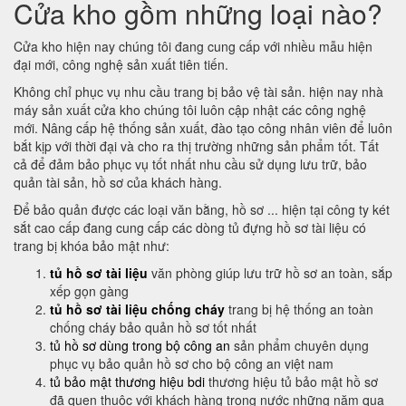
Cửa kho gồm những loại nào?
Cửa kho hiện nay chúng tôi đang cung cấp với nhiều mẫu hiện
đại mới, công nghệ sản xuất tiên tiến.
Không chỉ phục vụ nhu cầu trang bị bảo vệ tài sản. hiện nay nhà
máy sản xuất cửa kho chúng tôi luôn cập nhật các công nghệ
mới. Nâng cấp hệ thống sản xuất, đào tạo công nhân viên để luôn
bắt kịp với thời đại và cho ra thị trường những sản phẩm tốt. Tất
cả để đảm bảo phục vụ tốt nhất nhu cầu sử dụng lưu trữ, bảo
quản tài sản, hồ sơ của khách hàng.
Để bảo quản được các loại văn bằng, hồ sơ ... hiện tại công ty két
sắt cao cấp đang cung cấp các dòng tủ đựng hồ sơ tài liệu có
trang bị khóa bảo mật như:
tủ hồ sơ tài liệu
văn phòng giúp lưu trữ hồ sơ an toàn, sắp
xếp gọn gàng
tủ hồ sơ tài liệu chống cháy
trang bị hệ thống an toàn
chống cháy bảo quản hồ sơ tốt nhất
tủ hồ sơ dùng trong bộ công an
sản phẩm chuyên dụng
phục vụ bảo quản hồ sơ cho bộ công an việt nam
tủ bảo mật thương hiệu bdi
thương hiệu tủ bảo mật hồ sơ
đã quen thuộc với khách hàng trong nước những năm qua