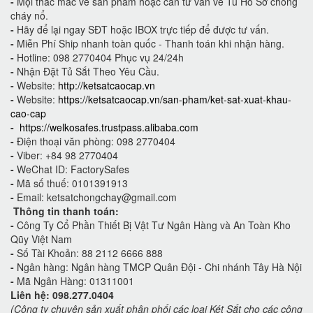
-
Mọi thắc mắc về sản phẩm hoặc cần tư vấn về Tủ Hồ Sơ chống
cháy nổ.
-
Hãy để lại ngay SĐT hoặc IBOX trực tiếp để được tư vấn.
-
Miễn Phí Ship nhanh toàn quốc - Thanh toán khi nhận hàng.
-
Hotline: 098 2770404 Phục vụ 24/24h
-
Nhận Đặt Tủ Sắt Theo Yêu Cầu.
-
Website:
http://ketsatcaocap.vn
-
Website:
https://ketsatcaocap.vn/san-pham/ket-sat-xuat-khau-
cao-cap
-
https://welkosafes.trustpass.alibaba.com
-
Điện thoại văn phòng: 098 2770404
-
Viber: +84 98 2770404
-
WeChat ID: FactorySafes
-
Mã số thuế: 0101391913
-
Email: ketsatchongchay@gmail.com
Thông tin thanh toán:
-
Công Ty Cổ Phần Thiết Bị Vật Tư Ngân Hàng và An Toàn Kho
Qũy Việt Nam
-
Số Tài Khoản: 88 2112 6666 888
-
Ngân hàng: Ngân hàng TMCP Quân Đội - Chi nhánh Tây Hà Nội
-
Mã Ngân Hàng: 01311001
Liên hệ: 098.277.0404
(Công ty chuyên sản xuất phân phối các loại Két Sắt cho các công