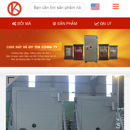
ĐỔI MÃ
SẢN PHẨM
ĐẠI LÝ