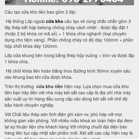
Cấu tạo cửa kho tiền bao gồm 2 lớp:
Hệ thống Lớp ngoài
cửa kho
cấu tạo vô cùng chắc chắn gồm 3
lớp thép kết hợp betong chống cháy cách nhiệt - được lắp đặt 1
(hoặc 2 bộ khóa cơ mã số) + 1 khóa chìa nghạnh (loại chuyên
dụng cho tiệm vàng). Phần chống cháy có độ dày 100mm + phần
hộp chốt khóa dày 120mm.
Lớp cửa khung bên trong bằng thép hộp vuông + tròn và được lắp
1 khóa chìa.
Hệ chốt khóa liên hoàn bằng Inox đường kính 50mm xuyên sâu
vào khung bao khi cửa được khóa.
Trên thị trường
cửa kho tiền
hiện nay. Lựa chọn mua cửa kho
tiền bạn hãy đến với nhà máy két sắt cao cấp là địa chỉ nhà máy
sản xuất uy tín hàng đầu cung cấp các dòng két sắt với chế độ
bảo hành chuyên nghiệp.
Với Chất liệu thép sơn tĩnh điện ghi xám vv, phù hợp với mọi
không gian văn phòng. Với nhiều mẫu khoá an toàn hiện đại đem
lại sự thuận tiện cho khách hàng Với những chuỗi đại diện bán
hàng liên tục cập nhật sản phẩm mới. Két sắt cao cấp hiện nay là