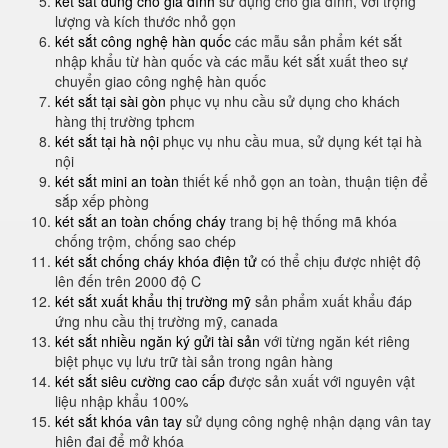
két sắt dùng cho gia đình
sử dụng cho gia đình, với trọng
lượng và kích thước nhỏ gọn
két sắt công nghệ hàn quốc
các mẫu sản phẩm két sắt
nhập khẩu từ hàn quốc và các mẫu két sắt xuất theo sự
chuyển giao công nghệ hàn quốc
két sắt tại sài gòn
phục vụ nhu cầu sử dụng cho khách
hàng thị trường tphcm
két sắt tại hà nội
phục vụ nhu cầu mua, sử dụng két tại hà
nội
két sắt mini an toàn
thiết kế nhỏ gọn an toàn, thuận tiện để
sắp xếp phòng
két sắt an toàn chống cháy
trang bị hệ thống mã khóa
chống trộm, chống sao chép
két sắt chống cháy khóa điện tử
có thể chịu được nhiệt độ
lên đến trên 2000 độ C
két sắt xuất khẩu thị trường mỹ
sản phẩm xuất khẩu đáp
ứng nhu cầu thị trường mỹ, canada
két sắt nhiều ngăn ký gửi tài sản
với từng ngăn két riêng
biệt phục vụ lưu trữ tài sản trong ngân hàng
két sắt siêu cường cao cấp
được sản xuất với nguyên vật
liệu nhập khẩu 100%
két sắt khóa vân tay
sử dụng công nghệ nhận dạng vân tay
hiện đại để mở khóa