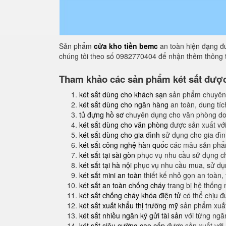
Sản phẩm
cửa kho tiền bemc
an toàn hiện đạng đư
chúng tôi theo số 0982770404 để nhận thêm thông t
Tham khảo các sản phẩm két sắt được 
két sắt dùng cho khách sạn
sản phẩm chuyên
két sắt dùng cho ngân hàng
an toàn, dung tíc
tủ đựng hồ sơ
chuyên dụng cho văn phòng do
két sắt dùng cho văn phòng
được sản xuất với
két sắt dùng cho gia đình
sử dụng cho gia đình
két sắt công nghệ hàn quốc
các mẫu sản phẩm
két sắt tại sài gòn
phục vụ nhu cầu sử dụng ch
két sắt tại hà nội
phục vụ nhu cầu mua, sử dụng
két sắt mini an toàn
thiết kế nhỏ gọn an toàn,
két sắt an toàn chống cháy
trang bị hệ thống
két sắt chống cháy khóa điện tử
có thể chịu đ
két sắt xuất khẩu thị trường mỹ
sản phẩm xuất
két sắt nhiều ngăn ký gửi tài sản
với từng ngăn
két sắt siêu cường cao cấp
được sản xuất với