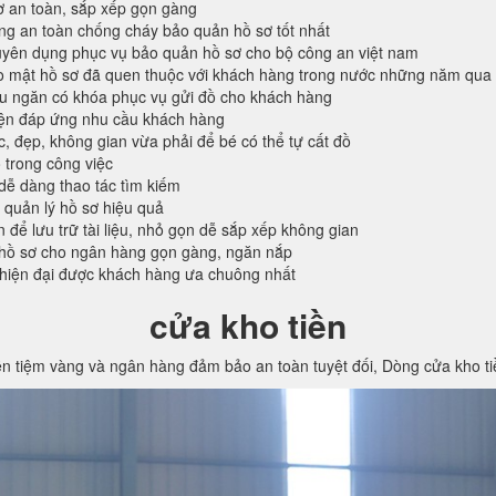
ơ an toàn, sắp xếp gọn gàng
ống an toàn chống cháy bảo quản hồ sơ tốt nhất
ên dụng phục vụ bảo quản hồ sơ cho bộ công an việt nam
o mật hồ sơ đã quen thuộc với khách hàng trong nước những năm qua
ều ngăn có khóa phục vụ gửi đồ cho khách hàng
iện đáp ứng nhu cầu khách hàng
c, đẹp, không gian vừa phải để bé có thể tự cất đồ
 trong công việc
 dễ dàng thao tác tìm kiếm
 quản lý hồ sơ hiệu quả
n để lưu trữ tài liệu, nhỏ gọn dễ sắp xếp không gian
hồ sơ cho ngân hàng gọn gàng, ngăn nắp
 hiện đại được khách hàng ưa chuông nhất
cửa kho tiền
ền tiệm vàng và ngân hàng đảm bảo an toàn tuyệt đối, Dòng cửa kho t