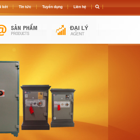
 két
Tin tức
Tuyển dụng
Liên hệ