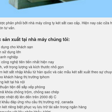
ợc phân phối bởi nhà máy công ty két sắt cao cấp. Hiện nay các cửa h
in tư vấn.
sản xuất tại nhà máy chúng tôi:
 dụng cho khách sạn
h sử dụng lớn
anh nghiệp
 công nghệ tiên tiến nhất hiện nay
, với trọng lượng và kích thước nhỏ gọn
 két sắt nhập khẩu từ hàn quốc và các mẫu két sắt xuất theo sự chu
o khách hàng thị trường tphcm
 két tại hà nội
 thuận tiện để sắp xếp phòng
 mã khóa chống trộm, chống sao chép
ược nhiệt độ lên đến trên 2000 độ C
 khẩu đáp ứng nhu cầu thị trường mỹ, canada
 két riêng biệt phục vụ lưu trữ tài sản trong ngân hàng
 nguyên vật liệu nhập khẩu 100%