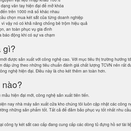
dạng vân tay hiện đại để mở khóa
 đến trên 1000 mã số khác nhau
cầu chọn mua két sắt của từng doanh nghiệp
n vì vậy nó có khả năng chống bê trộm hiệu quả
n, an toàn phục vụ gia đình
a báo động khi có sự va chạm
à gì?
ới được sản xuất với công nghệ cao. Với mục tiêu thị trường hướng tới
hẩm đáp ứng theo những tiêu chuẩn đánh giá chất lượng TCVN nên rất
công nghệ hiện đại. Điều này là cho két thêm an toàn hơn.
i nào?
 mẫu hiện đại mới, công nghệ sản xuất tiên tiến.
 hiện nay nhà máy sản xuất cửa kho chúng tôi luôn cập nhật các công 
ị trường những sản phẩm tốt. Tất cả để đảm bảo phục vụ tốt nhất nhu cầ
tại công ty két sắt cao cấp đang cung cấp các dòng tủ đựng hồ sơ tài l