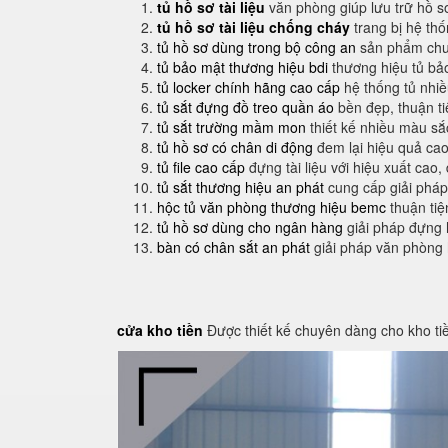
tủ hồ sơ tài liệu
văn phòng giúp lưu trữ hồ s
tủ hồ sơ tài liệu chống cháy
trang bị hệ th
tủ hồ sơ dùng trong bộ công an
sản phẩm chuy
tủ bảo mật thương hiệu bdi
thương hiệu tủ bả
tủ locker chính hãng cao cấp
hệ thống tủ nhi
tủ sắt đựng đồ treo quần áo
bền đẹp, thuận t
tủ sắt trường mầm mon
thiết kế nhiều màu sắ
tủ hồ sơ có chân di động
đem lại hiệu quả cao
tủ file cao cấp
đựng tài liệu với hiệu xuất cao,
tủ sắt thương hiệu an phát
cung cấp giải pháp
hộc tủ văn phòng thương hiệu bemc
thuận tiệ
tủ hồ sơ dùng cho ngân hàng
giải pháp đựng 
bàn có chân sắt an phát
giải pháp văn phòng
cửa kho tiền
Được thiết kế chuyên dàng cho kho ti