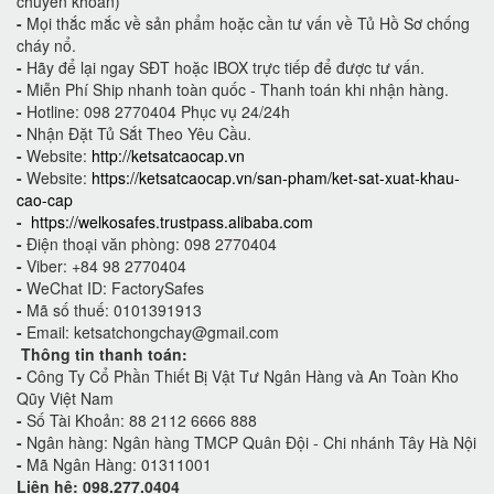
chuyển khoản)
-
Mọi thắc mắc về sản phẩm hoặc cần tư vấn về Tủ Hồ Sơ chống
cháy nổ.
-
Hãy để lại ngay SĐT hoặc IBOX trực tiếp để được tư vấn.
-
Miễn Phí Ship nhanh toàn quốc - Thanh toán khi nhận hàng.
-
Hotline: 098 2770404 Phục vụ 24/24h
-
Nhận Đặt Tủ Sắt Theo Yêu Cầu.
-
Website:
http://ketsatcaocap.vn
-
Website:
https://ketsatcaocap.vn/san-pham/ket-sat-xuat-khau-
cao-cap
-
https://welkosafes.trustpass.alibaba.com
-
Điện thoại văn phòng: 098 2770404
-
Viber: +84 98 2770404
-
WeChat ID: FactorySafes
-
Mã số thuế: 0101391913
-
Email: ketsatchongchay@gmail.com
Thông tin thanh toán:
-
Công Ty Cổ Phần Thiết Bị Vật Tư Ngân Hàng và An Toàn Kho
Qũy Việt Nam
-
Số Tài Khoản: 88 2112 6666 888
-
Ngân hàng: Ngân hàng TMCP Quân Đội - Chi nhánh Tây Hà Nội
-
Mã Ngân Hàng: 01311001
Liên hệ: 098.277.0404