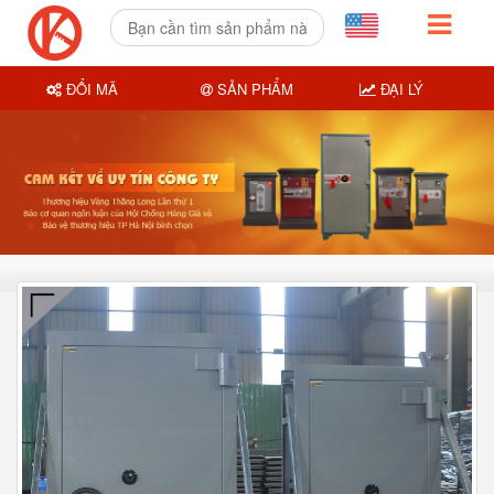
ĐỔI MÃ
SẢN PHẨM
ĐẠI LÝ