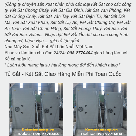
(Công ty chuyên sản xuất phân phối các loại Két Sắt cho các công
ty, Két Sắt Chống Cháy, Két Sắt Gia Đình, Két Sắt Văn Phòng, Két
Sắt Chống Cháy, Két Sắt Vân Tay, Két Sắt Điện Tử, Két Sắt Đổi
Mã, Két Sắt Xuất Khẩu, Két Sắt Dự Án, Két Sắt Chung Cư, Két Sắt
An Toàn, Két Sắt Chính Hãng, Két Sắt Phong Thuỷ, Két Bạc, Két
Sắt Két Bạc, Safes... Nhận đặt Két Sắt lắp đặt cho các công trình
chung cư, bệnh viện.....(giá rẻ tận gốc)
Nhà Máy Sản Xuất Két Sắt Lớn Nhất Việt Nam.
Phục vụ tận tình chu đáo 24/24:
098 2770404
giao hàng tận nơi.
Kể cả ngày lễ.
"
Luôn luôn mang lại sự hài lòng mong đợi đến khách hàng
"
Tủ Sắt - Két Sắt Giao Hàng Miễn Phí Toàn Quốc