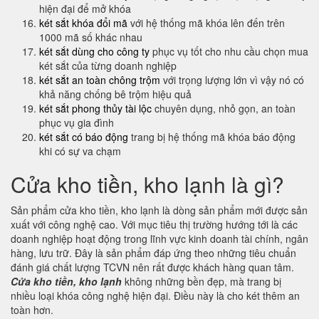
hiện đại để mở khóa
két sắt khóa đổi mã
với hệ thống mã khóa lên đến trên
1000 mã số khác nhau
két sắt dùng cho công ty
phục vụ tốt cho nhu cầu chọn mua
két sắt của từng doanh nghiệp
két sắt an toàn chông trộm
với trọng lượng lớn vì vậy nó có
khả năng chống bê trộm hiệu quả
két sắt phong thủy tài lộc
chuyên dụng, nhỏ gọn, an toàn
phục vụ gia đình
két sắt có báo động
trang bị hệ thống mã khóa báo động
khi có sự va chạm
Cửa kho tiền, kho lạnh là gì?
Sản phẩm cửa kho tiền, kho lạnh là dòng sản phẩm mới được sản
xuất với công nghệ cao. Với mục tiêu thị trường hướng tới là các
doanh nghiệp hoạt động trong lĩnh vực kinh doanh tài chính, ngân
hàng, lưu trữ. Đây là sản phẩm đáp ứng theo những tiêu chuẩn
đánh giá chất lượng TCVN nên rất được khách hàng quan tâm.
Cửa kho tiền, kho lạnh
không những bền đẹp, mà trang bị
nhiều loại khóa công nghệ hiện đại. Điều này là cho két thêm an
toàn hơn.