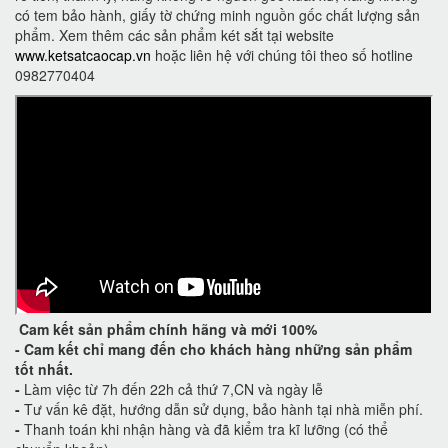
có tem bảo hành, giấy tờ chứng minh nguồn gốc chất lượng sản
phẩm. Xem thêm các sản phẩm két sắt tại website
www.ketsatcaocap.vn
hoặc liên hệ với chúng tôi theo số hotline
0982770404
Cam kết
sản phẩm chính hãng và mới 100%
-
Cam kết
chỉ mang đến cho khách hàng những sản phẩm
tốt nhất.
-
Làm việc từ 7h đến 22h cả thứ 7,CN và ngày lễ
-
Tư vấn kê đặt, hướng dẫn sử dụng, bảo hành tại nhà miễn phí.
-
Thanh toán khi nhận hàng và đã kiểm tra kĩ lưỡng (có thể