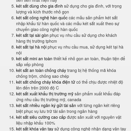
tiên tiến nhất hiện nay
két sắt dùng cho gia đình
sử dụng cho gia đình, với trọng
lượng và kích thước nhỏ gọn
két sắt công nghệ hàn quốc
các mẫu sản phẩm két sắt
nhập khẩu từ hàn quốc và các mẫu két sắt xuất theo sự
chuyển giao công nghệ hàn quốc
két sắt tại sài gòn
phục vụ nhu cầu sử dụng cho khách
hàng thị trường tphcm
két sắt tại hà nội
phục vụ nhu cầu mua, sử dụng két tại hà
nội
két sắt mini an toàn
thiết kế nhỏ gọn an toàn, thuận tiện để
sắp xếp phòng
két sắt an toàn chống cháy
trang bị hệ thống mã khóa
chống trộm, chống sao chép
két sắt chống cháy khóa điện tử
có thể chịu được nhiệt độ
lên đến trên 2000 độ C
két sắt xuất khẩu thị trường mỹ
sản phẩm xuất khẩu đáp
ứng nhu cầu thị trường mỹ, canada
két sắt nhiều ngăn ký gửi tài sản
với từng ngăn két riêng
biệt phục vụ lưu trữ tài sản trong ngân hàng
két sắt siêu cường cao cấp
được sản xuất với nguyên vật
liệu nhập khẩu 100%
két sắt khóa vân tay
sử dụng công nghệ nhận dạng vân tay