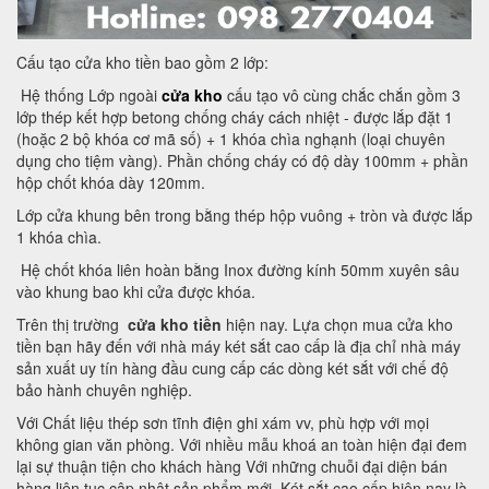
Cấu tạo cửa kho tiền bao gồm 2 lớp:
Hệ thống Lớp ngoài
cửa kho
cấu tạo vô cùng chắc chắn gồm 3
lớp thép kết hợp betong chống cháy cách nhiệt - được lắp đặt 1
(hoặc 2 bộ khóa cơ mã số) + 1 khóa chìa nghạnh (loại chuyên
dụng cho tiệm vàng). Phần chống cháy có độ dày 100mm + phần
hộp chốt khóa dày 120mm.
Lớp cửa khung bên trong bằng thép hộp vuông + tròn và được lắp
1 khóa chìa.
Hệ chốt khóa liên hoàn bằng Inox đường kính 50mm xuyên sâu
vào khung bao khi cửa được khóa.
Trên thị trường
cửa kho tiền
hiện nay. Lựa chọn mua cửa kho
tiền bạn hãy đến với nhà máy két sắt cao cấp là địa chỉ nhà máy
sản xuất uy tín hàng đầu cung cấp các dòng két sắt với chế độ
bảo hành chuyên nghiệp.
Với Chất liệu thép sơn tĩnh điện ghi xám vv, phù hợp với mọi
không gian văn phòng. Với nhiều mẫu khoá an toàn hiện đại đem
lại sự thuận tiện cho khách hàng Với những chuỗi đại diện bán
hàng liên tục cập nhật sản phẩm mới. Két sắt cao cấp hiện nay là