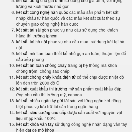
két sắt dùng cho gia đình
sử dụng cho gia đình, với trọng
lượng và kích thước nhỏ gọn
két sắt công nghệ hàn quốc
các mẫu sản phẩm két sắt
nhập khẩu từ hàn quốc và các mẫu két sắt xuất theo sự
chuyển giao công nghệ hàn quốc
két sắt tại sài gòn
phục vụ nhu cầu sử dụng cho khách
hàng thị trường tphcm
két sắt tại hà nội
phục vụ nhu cầu mua, sử dụng két tại hà
nội
két sắt mini an toàn
thiết kế nhỏ gọn an toàn, thuận tiện để
sắp xếp phòng
két sắt an toàn chống cháy
trang bị hệ thống mã khóa
chống trộm, chống sao chép
két sắt chống cháy khóa điện tử
có thể chịu được nhiệt độ
lên đến trên 2000 độ C
két sắt xuất khẩu thị trường mỹ
sản phẩm xuất khẩu đáp
ứng nhu cầu thị trường mỹ, canada
két sắt nhiều ngăn ký gửi tài sản
với từng ngăn két riêng
biệt phục vụ lưu trữ tài sản trong ngân hàng
két sắt siêu cường cao cấp
được sản xuất với nguyên vật
liệu nhập khẩu 100%
két sắt khóa vân tay
sử dụng công nghệ nhận dạng vân tay
hiện đại để mở khóa