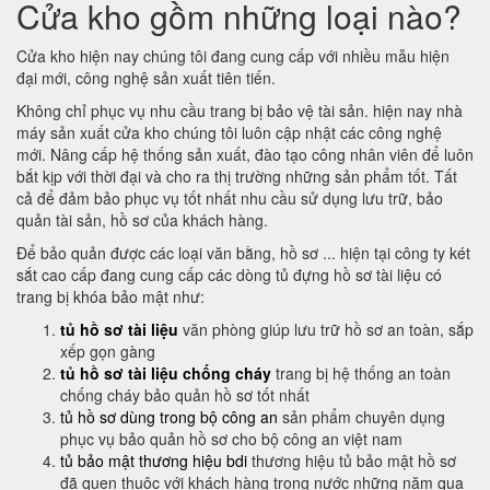
Cửa kho gồm những loại nào?
Cửa kho hiện nay chúng tôi đang cung cấp với nhiều mẫu hiện
đại mới, công nghệ sản xuất tiên tiến.
Không chỉ phục vụ nhu cầu trang bị bảo vệ tài sản. hiện nay nhà
máy sản xuất cửa kho chúng tôi luôn cập nhật các công nghệ
mới. Nâng cấp hệ thống sản xuất, đào tạo công nhân viên để luôn
bắt kịp với thời đại và cho ra thị trường những sản phẩm tốt. Tất
cả để đảm bảo phục vụ tốt nhất nhu cầu sử dụng lưu trữ, bảo
quản tài sản, hồ sơ của khách hàng.
Để bảo quản được các loại văn bằng, hồ sơ ... hiện tại công ty két
sắt cao cấp đang cung cấp các dòng tủ đựng hồ sơ tài liệu có
trang bị khóa bảo mật như:
tủ hồ sơ tài liệu
văn phòng giúp lưu trữ hồ sơ an toàn, sắp
xếp gọn gàng
tủ hồ sơ tài liệu chống cháy
trang bị hệ thống an toàn
chống cháy bảo quản hồ sơ tốt nhất
tủ hồ sơ dùng trong bộ công an
sản phẩm chuyên dụng
phục vụ bảo quản hồ sơ cho bộ công an việt nam
tủ bảo mật thương hiệu bdi
thương hiệu tủ bảo mật hồ sơ
đã quen thuộc với khách hàng trong nước những năm qua