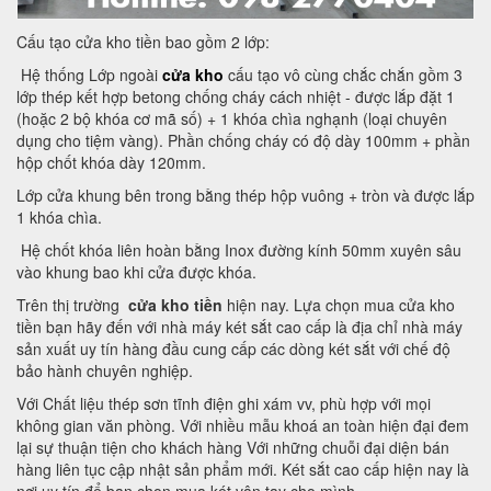
Cấu tạo cửa kho tiền bao gồm 2 lớp:
Hệ thống Lớp ngoài
cửa kho
cấu tạo vô cùng chắc chắn gồm 3
lớp thép kết hợp betong chống cháy cách nhiệt - được lắp đặt 1
(hoặc 2 bộ khóa cơ mã số) + 1 khóa chìa nghạnh (loại chuyên
dụng cho tiệm vàng). Phần chống cháy có độ dày 100mm + phần
hộp chốt khóa dày 120mm.
Lớp cửa khung bên trong bằng thép hộp vuông + tròn và được lắp
1 khóa chìa.
Hệ chốt khóa liên hoàn bằng Inox đường kính 50mm xuyên sâu
vào khung bao khi cửa được khóa.
Trên thị trường
cửa kho tiền
hiện nay. Lựa chọn mua cửa kho
tiền bạn hãy đến với nhà máy két sắt cao cấp là địa chỉ nhà máy
sản xuất uy tín hàng đầu cung cấp các dòng két sắt với chế độ
bảo hành chuyên nghiệp.
Với Chất liệu thép sơn tĩnh điện ghi xám vv, phù hợp với mọi
không gian văn phòng. Với nhiều mẫu khoá an toàn hiện đại đem
lại sự thuận tiện cho khách hàng Với những chuỗi đại diện bán
hàng liên tục cập nhật sản phẩm mới. Két sắt cao cấp hiện nay là