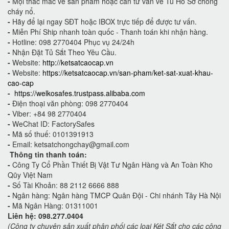
-
Mọi thắc mắc về sản phẩm hoặc cần tư vấn về Tủ Hồ Sơ chống
cháy nổ.
-
Hãy để lại ngay SĐT hoặc IBOX trực tiếp để được tư vấn.
-
Miễn Phí Ship nhanh toàn quốc - Thanh toán khi nhận hàng.
-
Hotline: 098 2770404 Phục vụ 24/24h
-
Nhận Đặt Tủ Sắt Theo Yêu Cầu.
-
Website:
http://ketsatcaocap.vn
-
Website:
https://ketsatcaocap.vn/san-pham/ket-sat-xuat-khau-
cao-cap
-
https://welkosafes.trustpass.alibaba.com
-
Điện thoại văn phòng: 098 2770404
-
Viber: +84 98 2770404
-
WeChat ID: FactorySafes
-
Mã số thuế: 0101391913
-
Email: ketsatchongchay@gmail.com
Thông tin thanh toán:
-
Công Ty Cổ Phần Thiết Bị Vật Tư Ngân Hàng và An Toàn Kho
Qũy Việt Nam
-
Số Tài Khoản: 88 2112 6666 888
-
Ngân hàng: Ngân hàng TMCP Quân Đội - Chi nhánh Tây Hà Nội
-
Mã Ngân Hàng: 01311001
Liên hệ: 098.277.0404
(Công ty chuyên sản xuất phân phối các loại Két Sắt cho các công