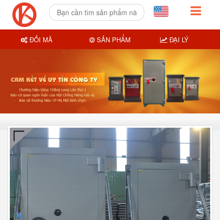
ĐỔI MÃ
SẢN PHẨM
ĐẠI LÝ