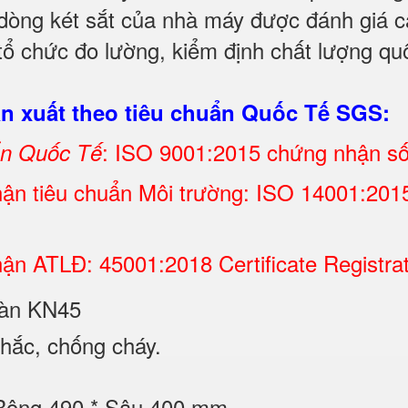
 dòng két sắt của nhà máy được đánh giá ca
ổ chức đo lường, kiểm định chất lượng quố
 xuất theo tiêu chuẩn Quốc Tế SGS:
: ISO 9001:2015 chứng nhận s
ẩn Quốc Tế
ận tiêu chuẩn Môi trường: ISO 14001:2015 
ận ATLĐ: 45001:2018 Certificate Registra
toàn KN45
hắc, chống cháy.
 Rộng 490 * Sâu 400 mm