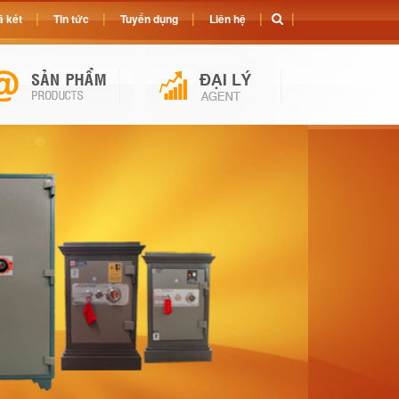
 két
Tin tức
Tuyển dụng
Liên hệ