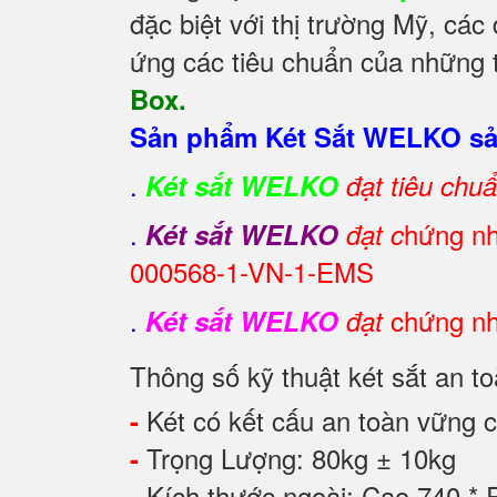
đặc biệt với thị trường Mỹ, các
ứng các tiêu chuẩn của những t
Box.
Sản phẩm Két Sắt WELKO sản
.
Két sắt WELKO
đạt tiêu chu
.
hứng nh
Két sắt WELKO
đạt c
000568-1-VN-1-EMS
.
chứng nh
Két sắt WELKO
đạt
Thông số kỹ thuật két sắt an 
Két có kết cấu an toàn vững c
-
Trọng Lượng: 80kg ± 10kg
-
Kích thước ngoài: Cao 740 *
-