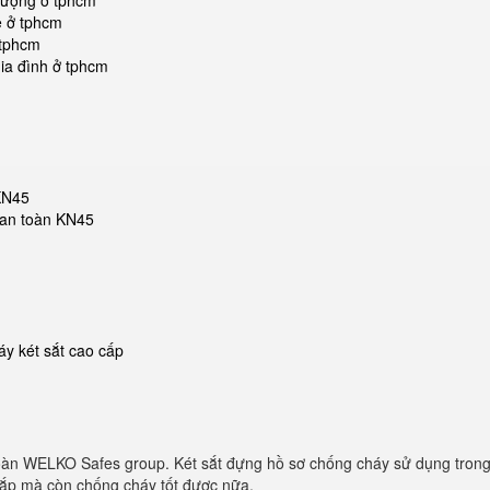
 lượng ở tphcm
ẻ ở tphcm
 tphcm
ia đình ở tphcm
 KN45
t an toàn KN45
y két sắt cao cấp
oàn WELKO Safes group. Két sắt đựng hồ sơ chống cháy sử dụng trong
 cắp mà còn chống cháy tốt được nữa.