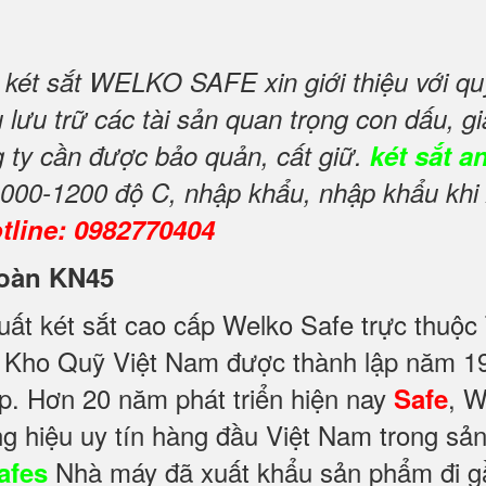
 két sắt WELKO SAFE xin giới thiệu với q
ưu trữ các tài sản quan trọng con dấu, giấ
g ty cần được bảo quản, cất giữ.
két sắt a
1000-1200 độ C, nhập khẩu, nhập khẩu khi 
tline: 0982770404
 toàn KN45
ất két sắt cao cấp Welko Safe trực thuộc
Kho Quỹ Việt Nam được thành lập năm 199
p. Hơn 20 năm phát triển hiện nay
, 
Safe
g hiệu uy tín hàng đầu Việt Nam trong sả
Nhà máy đã xuất khẩu sản phẩm đi gần
afes