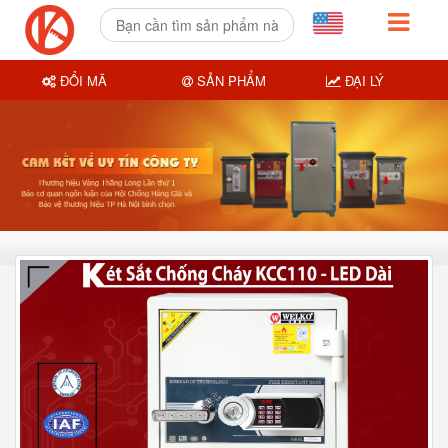
ĐỔI MÃ
SẢN PHẨM
ĐẠI LÝ