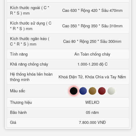
Kích thước ngoài ( C *
Cao 630 * Rộng 420 * Sâu 470mm
R * S ) mm
Kích thước sử dụng ( C
Cao 350 * Rộng 350 * Sâu 310mm
* R * S ) mm
Kích thước ngăn kéo (
Cao 80 * Rộng 250 * Sâu 300mm
C * R * S ) mm
Tính năng
An Toàn chống cháy
Khả năng chống cháy
1.000-1.200 độ C
Hệ thống khóa liên hoàn
Khoá Điện Tử, Khóa Chìa và Tay Nắm
thông minh
Đen
Xanh
Nâu
Đỏ
Trắng
Mầu sắc
Thương hiệu
WELKO
Bảo hành
05 năm
Giá
7.800.000 VNĐ