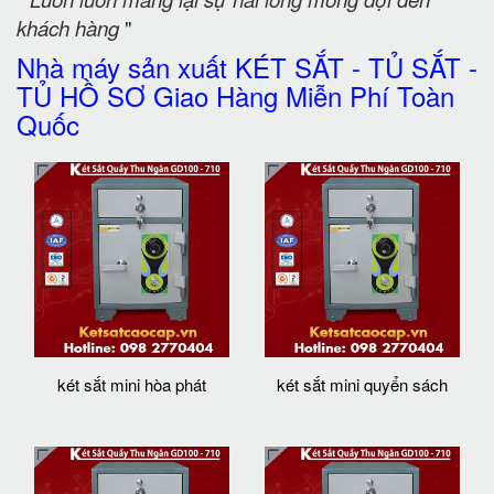
khách hàng
"
Nhà máy sản xuất KÉT SẮT - TỦ SẮT -
TỦ HỒ SƠ Giao Hàng Miễn Phí Toàn
Quốc
két sắt mini hòa phát
két sắt mini quyển sách