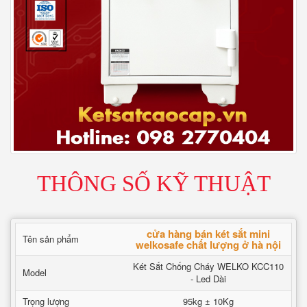
THÔNG SỐ KỸ THUẬT
cửa hàng bán két sắt mini
Tên sản phẩm
welkosafe chất lượng ở hà nội
Két Sắt Chống Cháy WELKO KCC110
Model
- Led Dài
Trọng lượng
95kg ± 10Kg