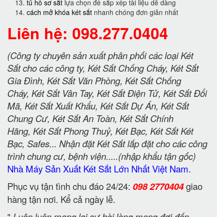
tủ hồ sơ sắt
lựa chọn để sắp xếp tài liệu dễ dàng
cách mở khóa két sắt
nhanh chóng đơn giản nhất
Liên hệ: 098.277.0404
(Công ty chuyên sản xuất phân phối các loại Két
Sắt cho các công ty, Két Sắt Chống Cháy, Két Sắt
Gia Đình, Két Sắt Văn Phòng, Két Sắt Chống
Cháy, Két Sắt Vân Tay, Két Sắt Điện Tử, Két Sắt Đổi
Mã, Két Sắt Xuất Khẩu, Két Sắt Dự Án, Két Sắt
Chung Cư, Két Sắt An Toàn, Két Sắt Chính
Hãng, Két Sắt Phong Thuỷ, Két Bạc, Két Sắt Két
Bạc, Safes... Nhận đặt Két Sắt lắp đặt cho các công
trình chung cư, bệnh viện.....(nhập khẩu tận gốc)
Nhà Máy Sản Xuất Két Sắt Lớn Nhất Việt Nam.
Phục vụ tận tình chu đáo 24/24:
098 2770404
giao
hàng tận nơi. Kể cả ngày lễ.
"
Luôn luôn mang lại sự hài lòng mong đợi đến