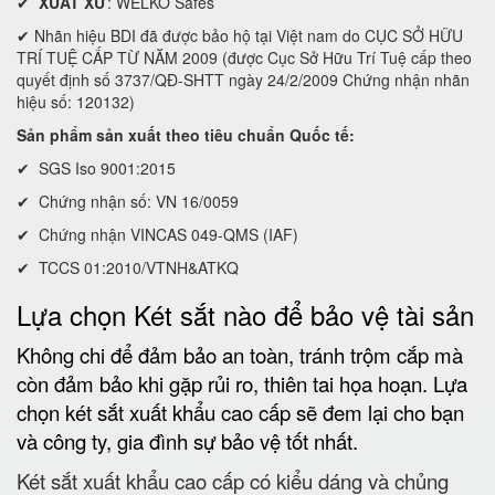
✔
XUẤT XỨ
: WELKO Safes
✔ Nhãn hiệu BDI đã được bảo hộ tại Việt nam do CỤC SỞ HỮU
TRÍ TUỆ CẤP TỪ NĂM 2009 (được Cục Sở Hữu Trí Tuệ cấp theo
quyết định số 3737/QĐ-SHTT ngày 24/2/2009 Chứng nhận nhãn
hiệu số: 120132)
Sản phẩm sản xuất theo tiêu chuẩn Quốc tế:
✔ SGS Iso 9001:2015
✔ Chứng nhận số: VN 16/0059
✔ Chứng nhận VINCAS 049-QMS (IAF)
✔ TCCS 01:2010/VTNH&ATKQ
Lựa chọn Két sắt nào để bảo vệ tài sản
Không chi để đảm bảo an toàn, tránh trộm cắp mà
còn đảm bảo khi gặp rủi ro, thiên tai họa hoạn. Lựa
chọn két sắt xuất khẩu cao cấp sẽ đem lại cho bạn
và công ty, gia đình sự bảo vệ tốt nhất.
Két sắt xuất khẩu cao cấp có kiểu dáng và chủng