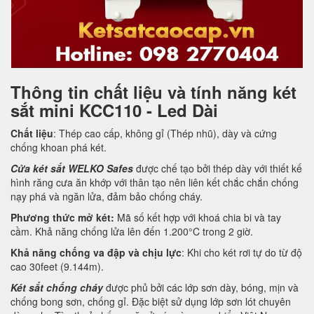
Thông tin chất liệu và tính năng két
sắt mini KCC110 - Led Dài
Chất liệu
: Thép cao cấp, không gỉ (Thép nhũ), dày và cứng
chống khoan phá két.
Cửa két sắt WELKO Safes
được chế tạo bởi thép dày với thiết kế
hình răng cưa ăn khớp với thân tạo nên liên kết chắc chắn chống
nạy phá và ngăn lửa, đảm bảo chống cháy.
Phương thức mở két:
Mã số kết hợp với khoá chia bi và tay
cầm. Khả năng chống lửa lên đến 1.200°C trong 2 giờ.
Khả năng chống va đập và chịu lực
: Khi cho két rơi tự do từ độ
cao 30feet (9.144m).
Két sắt chống cháy
được phủ bởi các lớp sơn dày, bóng, mịn và
chống bong sơn, chống gỉ. Đặc biệt sử dụng lớp sơn lót chuyên