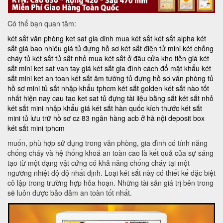
Có thể bạn quan tâm:
két sắt văn phòng
ket sat gia dinh
mua két sắt
két sắt alpha
két
sắt giá bao nhiêu
giá tủ đựng hồ sơ
két sắt điện tử mini
két chống
cháy
tủ két sắt
tủ sắt nhỏ
mua két sắt ở đâu
cửa kho tiền
giá két
sắt mini
ket sat van tay
giá két sắt gia đình
cách đổ mật khẩu két
sắt mini
ket an toan
két sắt âm tường
tủ đựng hồ sơ văn phòng
tủ
hồ sơ mini
tủ sắt nhập khẩu tphcm
két sắt golden
két sắt nào tốt
nhất hiện nay
cau tao ket sat
tủ đựng tài liệu bằng sắt
két sắt nhỏ
két sắt mini nhập khẩu
giá két sắt hàn quốc
kích thước két sắt
mini
tủ lưu trữ hồ sơ
cz 83
ngân hàng acb ở hà nội
deposit box
két sắt mini tphcm
muốn, phù hợp sử dụng trong văn phòng, gia đình có tính năng
chống cháy và hệ thống khoá an toàn cao là kết quả của sự sáng
tạo từ một dạng vật cứng có khả năng chống cháy tại một
ngưỡng nhiệt độ độ nhất định. Loại két sắt này có thiết kế đặc biệt
cô lập trong trường hợp hỏa hoạn. Những tài sản giá trị bên trong
sẽ luôn được bảo đảm an toàn tốt nhất.