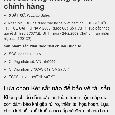
chính hãng
✔
XUẤT XỨ
: WELKO Safes
✔ Nhãn hiệu BDI đã được bảo hộ tại Việt nam do CỤC SỞ HỮU
TRÍ TUỆ CẤP TỪ NĂM 2009 (được Cục Sở Hữu Trí Tuệ cấp theo
quyết định số 3737/QĐ-SHTT ngày 24/2/2009 Chứng nhận nhãn
hiệu số: 120132)
Sản phẩm sản xuất theo tiêu chuẩn Quốc tế:
✔ SGS Iso 9001:2015
✔ Chứng nhận số: VN 16/0059
✔ Chứng nhận VINCAS 049-QMS (IAF)
✔ TCCS 01:2010/VTNH&ATKQ
Lựa chọn Két sắt nào để bảo vệ tài sản
Không chi để đảm bảo an toàn, tránh trộm cắp mà
còn đảm bảo khi gặp rủi ro, thiên tai họa hoạn. Lựa
chọn két sắt xuất khẩu cao cấp sẽ đem lại cho bạn