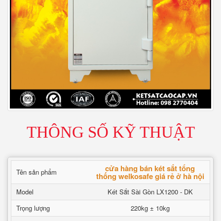
THÔNG SỐ KỸ THUẬT
cửa hàng bán két sắt tổng
Tên sản phẩm
thống welkosafe giá rẻ ở hà nội
Model
Két Sắt Sài Gòn LX1200 - DK
Trọng lượng
220kg ± 10kg