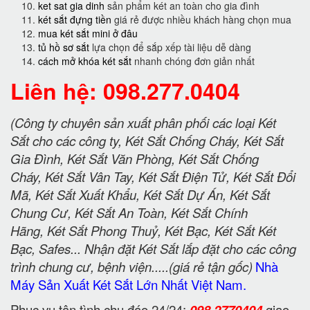
ket sat gia dinh
sản phẩm két an toàn cho gia đình
két sắt đựng tiền
giá rẻ được nhiều khách hàng chọn mua
mua két sắt mini ở đâu
tủ hồ sơ sắt
lựa chọn để sắp xếp tài liệu dễ dàng
cách mở khóa két sắt
nhanh chóng đơn giản nhất
Liên hệ: 098.277.0404
(Công ty chuyên sản xuất phân phối các loại Két
Sắt cho các công ty, Két Sắt Chống Cháy, Két Sắt
Gia Đình, Két Sắt Văn Phòng, Két Sắt Chống
Cháy, Két Sắt Vân Tay, Két Sắt Điện Tử, Két Sắt Đổi
Mã, Két Sắt Xuất Khẩu, Két Sắt Dự Án, Két Sắt
Chung Cư, Két Sắt An Toàn, Két Sắt Chính
Hãng, Két Sắt Phong Thuỷ, Két Bạc, Két Sắt Két
Bạc, Safes... Nhận đặt Két Sắt lắp đặt cho các công
trình chung cư, bệnh viện.....(giá rẻ tận gốc)
Nhà
Máy Sản Xuất Két Sắt Lớn Nhất Việt Nam.
Phục vụ tận tình chu đáo 24/24:
098 2770404
giao