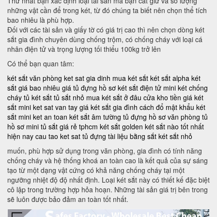
Thứ nhất bạn xác định loại tài sản mà bạn cất giữ và số lượng
những vật cần để trong két, từ đó chúng ta biết nên chọn thể tích
bao nhiêu là phù hợp.
Đối với các tài sản và giấy tờ có giá trị cao thì nên chọn dòng két
sắt gia đình chuyên dùng chống trộm, có chống cháy với loại cá
nhân điện tử và trọng lượng tối thiểu 100kg trở lên
Có thể bạn quan tâm:
két sắt văn phòng
ket sat gia dinh
mua két sắt
két sắt alpha
két
sắt giá bao nhiêu
giá tủ đựng hồ sơ
két sắt điện tử mini
két chống
cháy
tủ két sắt
tủ sắt nhỏ
mua két sắt ở đâu
cửa kho tiền
giá két
sắt mini
ket sat van tay
giá két sắt gia đình
cách đổ mật khẩu két
sắt mini
ket an toan
két sắt âm tường
tủ đựng hồ sơ văn phòng
tủ
hồ sơ mini
tủ sắt giá rẻ tphcm
két sắt golden
két sắt nào tốt nhất
hiện nay
cau tao ket sat
tủ đựng tài liệu bằng sắt
két sắt nhỏ
muốn, phù hợp sử dụng trong văn phòng, gia đình có tính năng
chống cháy và hệ thống khoá an toàn cao là kết quả của sự sáng
tạo từ một dạng vật cứng có khả năng chống cháy tại một
ngưỡng nhiệt độ độ nhất định. Loại két sắt này có thiết kế đặc biệt
cô lập trong trường hợp hỏa hoạn. Những tài sản giá trị bên trong
sẽ luôn được bảo đảm an toàn tốt nhất.