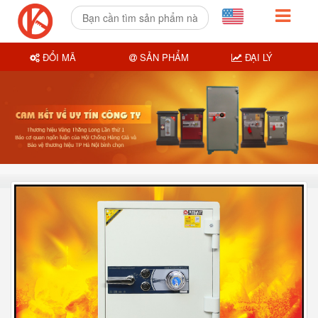
ĐỔI MÃ
SẢN PHẨM
ĐẠI LÝ