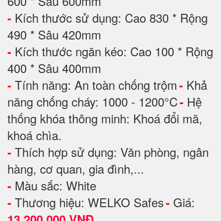
600 * Sâu 600mm
Kích thước sử dụng: Cao 830 * Rộng
-
490 * Sâu 420mm
Kích thước ngăn kéo: Cao 100 * Rộng
-
400 * Sâu 400mm
Tính năng: An toàn chống trộm
Khả
-
-
năng chống cháy: 1000 - 1200°C
Hệ
-
thống khóa thông minh: Khoá đổi mã,
khoá chìa.
Thích hợp sử dụng: Văn phòng, ngân
-
hàng, cơ quan, gia đình,...
Màu sắc: White
-
Thương hiệu: WELKO Safes
Giá:
-
-
13.200.000 VNĐ