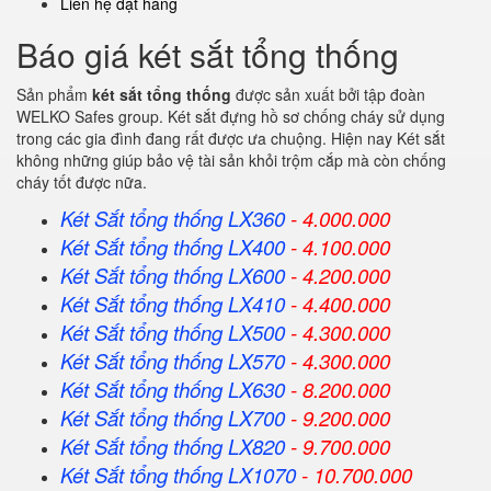
Liên hệ đặt hàng
Báo giá két sắt tổng thống
Sản phẩm
két sắt tổng thống
được sản xuất bởi tập đoàn
WELKO Safes group. Két sắt đựng hồ sơ chống cháy sử dụng
trong các gia đình đang rất được ưa chuộng. Hiện nay Két sắt
không những giúp bảo vệ tài sản khỏi trộm cắp mà còn chống
cháy tốt được nữa.
Két Sắt tổng thống LX360
- 4.000.000
Két Sắt
tổng thống
LX400
- 4.100.000
Két Sắt
tổng thống
LX600
- 4.200.000
Két Sắt
tổng thống
LX410
- 4.400.000
Két Sắt
tổng thống
LX500
- 4.300.000
Két Sắt
tổng thống
LX570
- 4.300.000
Két Sắt
tổng thống
LX630
- 8.200.000
Két Sắt
tổng thống
LX700
- 9.200.000
Két Sắt
tổng thống
LX820
- 9.700.000
Két Sắt
tổng thống
LX1070
- 10.700.000