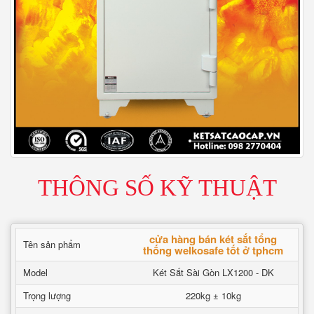
THÔNG SỐ KỸ THUẬT
cửa hàng bán két sắt tổng
Tên sản phẩm
thống welkosafe tốt ở tphcm
Model
Két Sắt Sài Gòn LX1200 - DK
Trọng lượng
220kg ± 10kg