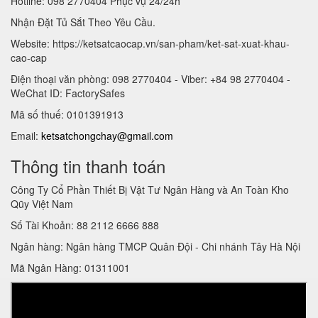
Hotline: 098 2770404 Phục vụ 24/24h
Nhận Đặt Tủ Sắt Theo Yêu Cầu.
Website: https://ketsatcaocap.vn/san-pham/ket-sat-xuat-khau-
cao-cap
Điện thoại văn phòng: 098 2770404 - Viber: +84 98 2770404 -
WeChat ID: FactorySafes
Mã số thuế: 0101391913
Email:
ketsatchongchay@gmail.com
Thông tin thanh toán
Công Ty Cổ Phần Thiết Bị Vật Tư Ngân Hàng và An Toàn Kho
Qũy Việt Nam
Số Tài Khoản: 88 2112 6666 888
Ngân hàng: Ngân hàng TMCP Quân Đội - Chi nhánh Tây Hà Nội
Mã Ngân Hàng: 01311001