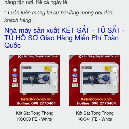
hàng tận nơi. Kể cả ngày lễ.
"
Luôn luôn mang lại sự hài lòng mong đợi đến
khách hàng
"
Nhà máy sản xuất KÉT SẮT - TỦ SẮT -
TỦ HỒ SƠ Giao Hàng Miễn Phí Toàn
Quốc
Két Sắt Tổng Thống
Két Sắt Tổng Thống
KCC38 FE - White
KCC41 FE - White