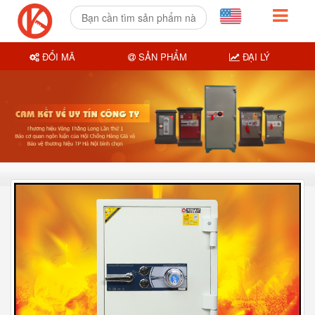
ĐỔI MÃ
SẢN PHẨM
ĐẠI LÝ