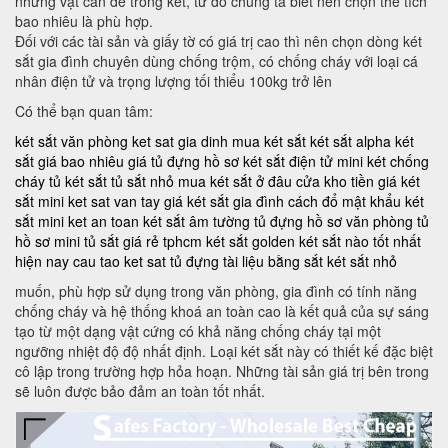
những vật cần để trong két, từ đó chúng ta biết nên chọn thể tích
bao nhiêu là phù hợp.
Đối với các tài sản và giấy tờ có giá trị cao thì nên chọn dòng két
sắt gia đình chuyên dùng chống trộm, có chống cháy với loại cá
nhân điện tử và trọng lượng tối thiểu 100kg trở lên
Có thể bạn quan tâm:
két sắt văn phòng
ket sat gia dinh
mua két sắt
két sắt alpha
két
sắt giá bao nhiêu
giá tủ đựng hồ sơ
két sắt điện tử mini
két chống
cháy
tủ két sắt
tủ sắt nhỏ
mua két sắt ở đâu
cửa kho tiền
giá két
sắt mini
ket sat van tay
giá két sắt gia đình
cách đổ mật khẩu két
sắt mini
ket an toan
két sắt âm tường
tủ đựng hồ sơ văn phòng
tủ
hồ sơ mini
tủ sắt giá rẻ tphcm
két sắt golden
két sắt nào tốt nhất
hiện nay
cau tao ket sat
tủ đựng tài liệu bằng sắt
két sắt nhỏ
muốn, phù hợp sử dụng trong văn phòng, gia đình có tính năng
chống cháy và hệ thống khoá an toàn cao là kết quả của sự sáng
tạo từ một dạng vật cứng có khả năng chống cháy tại một
ngưỡng nhiệt độ độ nhất định. Loại két sắt này có thiết kế đặc biệt
cô lập trong trường hợp hỏa hoạn. Những tài sản giá trị bên trong
sẽ luôn được bảo đảm an toàn tốt nhất.