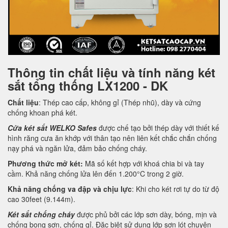
Thông tin chất liệu và tính năng két
sắt tổng thống LX1200 - DK
Chất liệu
: Thép cao cấp, không gỉ (Thép nhũ), dày và cứng
chống khoan phá két.
Cửa két sắt WELKO Safes
được chế tạo bởi thép dày với thiết kế
hình răng cưa ăn khớp với thân tạo nên liên kết chắc chắn chống
nạy phá và ngăn lửa, đảm bảo chống cháy.
Phương thức mở két:
Mã số kết hợp với khoá chia bi và tay
cầm. Khả năng chống lửa lên đến 1.200°C trong 2 giờ.
Khả năng chống va đập và chịu lực
: Khi cho két rơi tự do từ độ
cao 30feet (9.144m).
Két sắt chống cháy
được phủ bởi các lớp sơn dày, bóng, mịn và
chống bong sơn, chống gỉ. Đặc biệt sử dụng lớp sơn lót chuyên