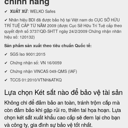
chính hãng
✔
XUẤT XỨ
: WELKO Safes
✔ Nhãn hiệu BDI đã được bảo hộ tại Việt nam do CỤC SỞ HỮU
TRÍ TUỆ CẤP TỪ NĂM 2009 (được Cục Sở Hữu Trí Tuệ cấp theo
quyết định số 3737/QĐ-SHTT ngày 24/2/2009 Chứng nhận nhãn
hiệu số: 120132)
Sản phẩm sản xuất theo tiêu chuẩn Quốc tế:
✔ SGS Iso 9001:2015
✔ Chứng nhận số: VN 16/0059
✔ Chứng nhận VINCAS 049-QMS (IAF)
✔ TCCS 01:2010/VTNH&ATKQ
Lựa chọn Két sắt nào để bảo vệ tài sản
Không chi để đảm bảo an toàn, tránh trộm cắp mà
còn đảm bảo khi gặp rủi ro, thiên tai họa hoạn. Lựa
chọn két sắt xuất khẩu cao cấp sẽ đem lại cho bạn
và công ty, gia đình sự bảo vệ tốt nhất.