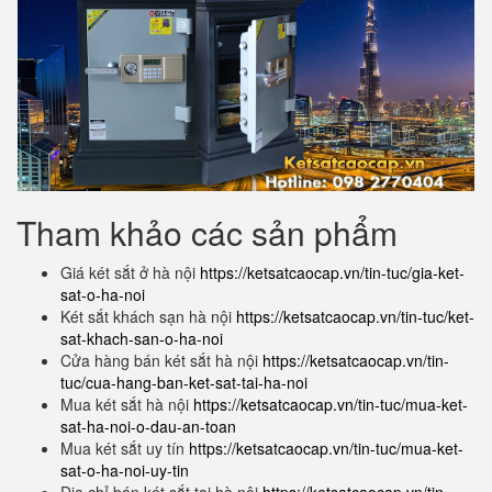
Tham khảo các sản phẩm
Giá két sắt ở hà nội
https://ketsatcaocap.vn/tin-tuc/gia-ket-
sat-o-ha-noi
Két sắt khách sạn hà nội
https://ketsatcaocap.vn/tin-tuc/ket-
sat-khach-san-o-ha-noi
Cửa hàng bán két sắt hà nội
https://ketsatcaocap.vn/tin-
tuc/cua-hang-ban-ket-sat-tai-ha-noi
Mua két sắt hà nội
https://ketsatcaocap.vn/tin-tuc/mua-ket-
sat-ha-noi-o-dau-an-toan
Mua két sắt uy tín
https://ketsatcaocap.vn/tin-tuc/mua-ket-
sat-o-ha-noi-uy-tin