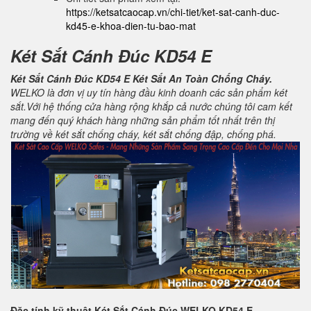
https://ketsatcaocap.vn/chi-tiet/ket-sat-canh-duc-
kd45-e-khoa-dien-tu-bao-mat
Két Sắt Cánh Đúc KD54 E
Két Sắt Cánh Đúc KD54 E Két Sắt An Toàn Chống Cháy.
WELKO là đơn vị uy tín hàng đầu kinh doanh các sản phẩm két
sắt.Với hệ thống cửa hàng rộng khắp cả nước chúng tôi cam kết
mang đến quý khách hàng những sản phẩm tốt nhất trên thị
trường về két sắt chống cháy, két sắt chống đập, chống phá.
Đặc tính kỹ thuật
Két Sắt Cánh Đúc WELKO KD54 E