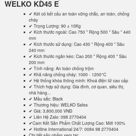
WELKO KD45 E
✔ Két có kết cấu an toàn vững chắc, an toàn, chống
cháy
✔ Trọng Lượng: 90 ± 10Kg
✔ Kích thước ngoài: Cao 750 * Rộng 500 * Sâu * 440
mm
✔ Kích thước sử dụng: Cao 430 * Rộng 400 * Sâu
240 mm
✔ Kích thước ngăn kéo: Cao 200 * Rộng 400 * Sâu
200 mm
✔ Tính năng: An toàn chống trộm
✔ Khả năng chống cháy: 1000 - 1200°C
✔ Hệ thống khóa thông minh: Khoá điện tử cao cấp
✔ Thích hợp sử dụng: Gia đình, cơ quan, siêu thị,
nhà hàng...
✔ Mầu sắc: Black
✔ Thương hiệu: WELKO Safes
✔ Giá: 3,800,000 VNĐ
✔ Liên Hệ Zalo: 098 2770404
✔Cam Kết Sản Phẩm Chất Lượng Cao: Mới 100%
✔ Hotline International 24/7: 0084 98 2770404
Chi tiết sản phẩm xem tại: