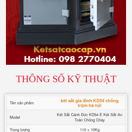
THÔNG SỐ KỸ THUẬT
két sắt gia đình KD54 chống
Tên sản phẩm
trộm hà nội
Két Sắt Cánh Đúc KD54 E Két Sắt An
Model
Toàn Chống Cháy
Trọng lượng
110 ± 10Kg