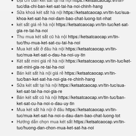
Địa chỉ bán két sắt tại hà nội
https://ketsatcaocap.vn/tin-
tuc/dia-chi-ban-ket-sat-tai-ha-noi-chinh-hang
Sửa khoá két sắt hà nội
https://ketsatcaocap.vn/tin-tuc/sua-
khoa-ket-sat-ha-noi-dam-bao-chat-luong-tot-nhat
két sắt giá rẻ hà nội
https://ketsatcaocap.vn/tin-tuc/ket-sat-
gia-re-tai-ha-noi
Thu mua két sắt cũ hà nội
https://ketsatcaocap.vn/tin-
tuc/thu-mua-ket-sat-cu-tai-ha-noi
Mua két sắt ở đâu hà nội
https://ketsatcaocap.vn/tin-
tuc/mua-ket-sat-o-dau-ha-noi-uy-tin
Két sắt mini giá rẻ hà nội
https://ketsatcaocap.vn/tin-tuc/ket-
sat-mini-gia-re-tai-ha-noi
Bán két sắt hà nội giá rẻ
https://ketsatcaocap.vn/tin-
tuc/ban-ket-sat-ha-noi-gia-re-chinh-hang
Sửa két sắt tại hà nội
https://ketsatcaocap.vn/tin-tuc/sua-
ket-sat-tai-ha-noi-gia-re
Bán két sắt cũ hà nội
https://ketsatcaocap.vn/tin-tuc/ban-
ket-sat-cu-ha-noi-o-dau-uy-tin
Mua két sắt hà nội ở đâu
https://ketsatcaocap.vn/tin-
tuc/mua-ket-sat-ha-noi-o-dau-dam-bao-chat-luong-tot
Hướng dẫn chọn mua két sắt
https://ketsatcaocap.vn/tin-
tuc/huong-dan-chon-mua-ket-sat-ha-noi