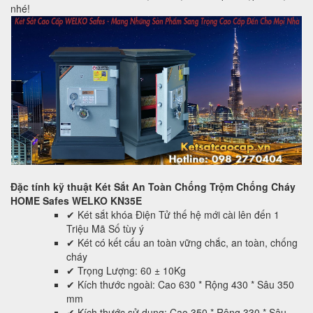
nhé!
Đặc tính kỹ thuật Két Sắt An Toàn Chống Trộm Chống Cháy
HOME Safes WELKO KN35E
✔ Két sắt khóa Điện Tử thế hệ mới cài lên đến 1
Triệu Mã Số tùy ý
✔ Két có kết cấu an toàn vững chắc, an toàn, chống
cháy
✔ Trọng Lượng: 60 ± 10Kg
✔ Kích thước ngoài: Cao 630 * Rộng 430 * Sâu 350
mm
✔ Kích thước sử dụng: Cao 350 * Rộng 330 * Sâu