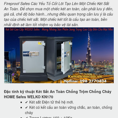
Fireproof Safes Các Yếu Tố Cốt Lõi Tạo Lên Một Chiếc Két Sắt
An Toàn. Để chọn mua một chiếc két an toàn, cần phải lưu ý đến,
giá cả, chế độ bảo hành...nhưng điều quan trọng cần lưu ý là cấu
tạo của chiếc két sắt. Một chiếc két tốt là cấu tạo an toàn, bền
nhất định sẽ làm tốt nhiệm vụ bảo vệ tài sản.
Đặc tính kỹ thuật Két Sắt An Toàn Chống Trộm Chống Cháy
HOME Safes WELKO KN170
✔ Két sắt Điện tử thế hệ mới.
✔ Két có kết cấu an toàn vững chắc, an toàn, chống
cháy
✔ Trọng Lượng: 160 ± 10Kg