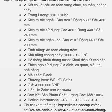
✔
Két có kết cấu an toàn vững chắc, an toàn, chống
cháy
✔
Trọng Lượng: 110 ± 10Kg
✔
Kích thước ngoài: Cao 820 * Rộng 560 * Sâu 430
mm
✔
Kích thước sử dụng: Cao 480 * Rộng 440 * Sâu
240 mm
✔
Kích thước ngăn kéo: Cao 210 * Rộng 440 * Sâu
200 mm
✔
Tính năng: An toàn chống trộm
✔
Khả năng chống cháy: 1000 - 1200°C
✔
Hệ thống khóa thông minh: Khoá điện tử cao cấp
✔
Thích hợp sử dụng: Gia đình, cơ quan, siêu thị,
nhà hàng...
✔
Mầu sắc: Black
✔
Thương hiệu: WELKO Safes
✔
Giá: 4,300,000 VNĐ
✔
Liên Hệ Zalo: 098 2770404
✔
Cam Kết Sản Phẩm Chất Lượng Cao: Mới 100%
✔
Hotline International 24/7: 0084 98 2770404
Chi tiết xem thêm tại:
https://ketsatcaocap.vn/chi-
tiet/ket-sat-canh-duc-kd54-e-ket-sat-an-toan-chong-