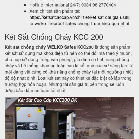
Hotline International 24/7: 0084 98 2770404
Xem chi tiết sản phẩm tại:
https://ketsatcaocap.vn/chi-tiet/ket-sat-dai-gia-us88-
fe-welko-fireproof-safes-chong-trom-hieu-qua-nhat
Két Sắt Chống Cháy KCC 200
Két sắt chống cháy WELKO Safes KCC200
là dòng sản phẩm
két sắt sử dụng mã khóa điện tử nên có thể đổi mã theo ý muốn,
phù hợp sử dụng trong văn phòng, gia đình có tính năng chống
cháy và hệ thống khoá an toàn cao là kết quả của sự sáng tạo từ
một dạng vật cứng có khả năng chống cháy tại một ngưỡng nhiệt
độ độ nhất định. Loại két sắt này có thiết kế đặc biệt cô lập trong
trường hợp hỏa hoạn. Những tài sản giá trị bên trong sẽ luôn
được bảo đảm an toàn tốt nhất.