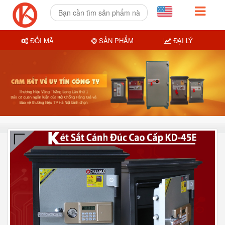
ĐỔI MÃ
SẢN PHẨM
ĐẠI LÝ