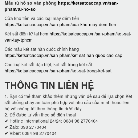
Mẫu tủ hồ sơ văn phòng
https://ketsatcaocap.vn/san-
pham/tu-ho-so
Cửa kho tiền và các loại máy đếm tiền
https://ketsatcaocap.vn/san-pham/cua-kho-may-dem-tien
Két sắt điện tử tại hcm
https://ketsatcaocap.vn/san-pham/ket-sat-
van-tay-tphcm
Các mẫu két sắt hàn quốc chính hãng
https://ketsatcaocap.vn/san-pham/ket-sat-han-quoc-cao-cap
Các loại két sắt đặc biệt, két sắt trong két sắt
https://ketsatcaocap.vn/san-pham/ket-sat-trong-ket-sat
THÔNG TIN LIÊN HỆ
1. Bạn có thể tham khảo thêm những vấn đề sau để lựa chọn Két
sắt chống cháy an toàn phù hợp với nhu cầu của mình hoặc liên
hệ với chúng tôi theo thông tin dưới đây.
2. Để được tư vấn theo số điện thoại
✔
Hotline International 24/24: 0084 98 2770404
✔
Zalo: 098 2770404
✔
Viber: 0084 98 2770404