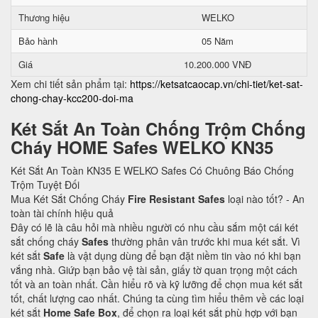
Thương hiệu
WELKO
Bảo hành
05 Năm
Giá
10.200.000 VNĐ
Xem chi tiết sản phẩm tại:
https://ketsatcaocap.vn/chi-tiet/ket-sat-
chong-chay-kcc200-doi-ma
Két Sắt An Toàn Chống Trộm Chống
Cháy HOME Safes WELKO KN35
Két Sắt An Toàn KN35 E WELKO Safes Có Chuông Báo Chống
Trộm Tuyệt Đối
Mua Két Sắt Chống Cháy
Fire Resistant Safes
loại nào tốt? - An
toàn tài chính hiệu quả
Đây có lẽ là câu hỏi mà nhiều người có nhu cầu sắm một cái két
sắt chống cháy
Safes
thường phân vân trước khi mua két sắt. Vì
két sắt
Safe
là vật dụng dùng để bạn đặt niềm tin vào nó khi bạn
vắng nhà. Giứp bạn bảo vệ tài sản, giấy tờ quan trọng một cách
tốt và an toàn nhất. Cần hiểu rõ và kỹ lưỡng để chọn mua két sắt
tốt, chất lượng cao nhất. Chúng ta cùng tìm hiểu thêm về các loại
két sắt
Home Safe Box
, để chọn ra loại két sắt phù hợp với bạn