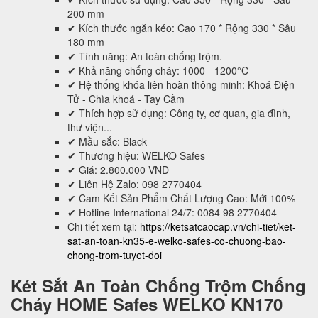
200 mm
✔ Kích thước ngăn kéo: Cao 170 * Rộng 330 * Sâu
180 mm
✔ Tính năng: An toàn chống trộm.
✔ Khả năng chống cháy: 1000 - 1200°C
✔ Hệ thống khóa liên hoàn thông minh: Khoá Điện
Tử - Chìa khoá - Tay Cầm
✔ Thích hợp sử dụng: Công ty, cơ quan, gia đình,
thư viện...
✔ Mầu sắc: Black
✔ Thương hiệu: WELKO Safes
✔ Giá: 2.800.000 VNĐ
✔ Liên Hệ Zalo: 098 2770404
✔ Cam Kết Sản Phẩm Chất Lượng Cao: Mới 100%
✔ Hotline International 24/7: 0084 98 2770404
Chi tiết xem tại:
https://ketsatcaocap.vn/chi-tiet/ket-
sat-an-toan-kn35-e-welko-safes-co-chuong-bao-
chong-trom-tuyet-doi
Két Sắt An Toàn Chống Trộm Chống
Cháy HOME Safes WELKO KN170