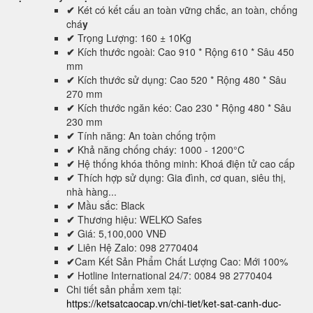
✔
Két có kết cấu an toàn vững chắc, an toàn, chống
chá
y
✔
Trọng Lượng: 160 ± 10Kg
✔
Kích thước ngoài: Cao 910 * Rộng 610 * Sâu 450
mm
✔
Kích thước sử dụng: Cao 520 * Rộng 480 * Sâu
270 mm
✔
Kích thước ngăn kéo: Cao 230 * Rộng 480 * Sâu
230 mm
✔
Tính năng: An toàn chống trộm
✔
Khả năng chống cháy: 1000 - 1200°C
✔
Hệ thống khóa thông minh: Khoá điện tử cao cấp
✔
Thích hợp sử dụng: Gia đình, cơ quan, siêu thị,
nhà hàng...
✔
Mầu sắc: Black
✔
Thương hiệu: WELKO Safes
✔
Giá: 5,100,000 VNĐ
✔
Liên Hệ Zalo: 098 2770404
✔
Cam Kết Sản Phẩm Chất Lượng Cao: Mới 100%
✔
Hotline International 24/7: 0084 98 2770404
Chi tiết sản phẩm xem tại:
https://ketsatcaocap.vn/chi-tiet/ket-sat-canh-duc-