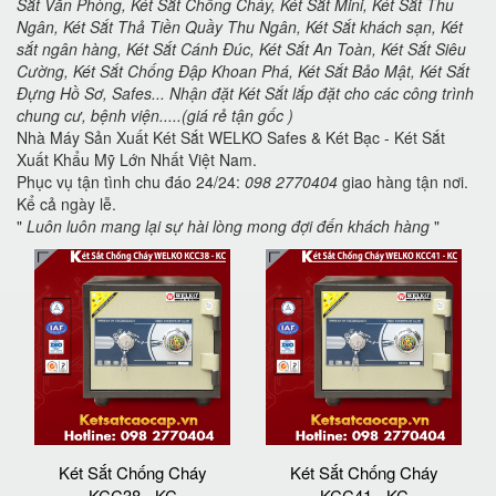
Sắt Văn Phòng, Két Sắt Chống Cháy, Két Sắt Mini, Két Sắt Thu
Ngân, Két Sắt Thả Tiền Quầy Thu Ngân, Két Sắt khách sạn, Két
sắt ngân hàng, Két Sắt Cánh Đúc, Két Sắt An Toàn, Két Sắt Siêu
Cường, Két Sắt Chống Đập Khoan Phá, Két Sắt Bảo Mật, Két Sắt
Đựng Hồ Sơ, Safes... Nhận đặt Két Sắt lắp đặt cho các công trình
chung cư, bệnh viện.....(giá rẻ tận gốc )
Nhà Máy Sản Xuất Két Sắt WELKO Safes & Két Bạc - Két Sắt
Xuất Khẩu Mỹ Lớn Nhất Việt Nam.
Phục vụ tận tình chu đáo 24/24:
098 2770404
giao hàng tận nơi.
Kể cả ngày lễ.
"
Luôn luôn mang lại sự hài lòng mong đợi đến khách hàng
"
Két Sắt Chống Cháy
Két Sắt Chống Cháy
KCC38 - KC
KCC41 - KC