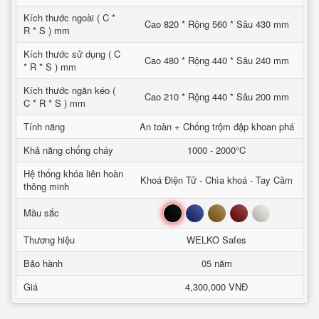
Kích thước ngoài ( C *
Cao 820 * Rộng 560 * Sâu 430 mm
R * S ) mm
Kích thước sử dụng ( C
Cao 480 * Rộng 440 * Sâu 240 mm
* R * S ) mm
Kích thước ngăn kéo (
Cao 210 * Rộng 440 * Sâu 200 mm
C * R * S ) mm
Tính năng
An toàn + Chống trộm đập khoan phá
Khả năng chống cháy
1000 - 2000°C
Hệ thống khóa liên hoàn
Khoá Điện Tử - Chìa khoá - Tay Cầm
thông minh
Đen
Xanh
Nâu
Đỏ
Trắng
Mầu sắc
Thương hiệu
WELKO Safes
Bảo hành
05 năm
Giá
4,300,000 VNĐ