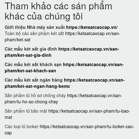
Tham khảo các sán phẩm
khác của chúng tôi
Giới thiệu Nhà máy sản xuất
https://ketsatcaocap.vn/
Toàn bộ các sản phẩm két sắt
https://ketsatcaocap.vn/san-
pham/ket-sat
Các mẫu két sắt gia đình
https://ketsatcaocap.vn/san-
pham/ket-sat-gia-dinh
Các mẫu két sắt khách sạn
https://ketsatcaocap.vn/san-
pham/ket-sat-khach-san
Các mẫu két sắt ngân hàng
https://ketsatcaocap.vn/san-
pham/ket-sat-ngan-hang-bemc
Sản phẩm tủ hồ sơ chống cháy
https://ketsatcaocap.vn/san-
pham/tu-ho-so-chong-chay
Sản phẩm tủ bảo mật
https://ketsatcaocap.vn/san-pham/tu-bao-
mat
Các loại tủ locker
https://ketsatcaocap.vn/san-pham/tu-locker-cao-
cap