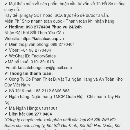
✔ Mọi thắc mắc về sản phẩm hoặc cần tư vấn về Tủ Hồ Sơ chống
cháy nổ.
Hãy để lại ngay SĐT hoặc IBOX trực tiếp để được tư vấn.
Miễn Phí Ship nhanh toàn quốc - Thanh toán khi nhận hàng.
✔ Hotline: 098 2770404 Phục vụ 24/24h
Nhận Đặt Két Sắt Theo Yêu Cầu.
Website:
https://ketsatcaocap.vn
✔ Điện thoại văn phòng: 098 2770404
✔ Viber: +84 98 2770404
✔ WeChat ID: FactorySafes
✔Mã số thuế: 0101391913
Email: ketsatchongchay@gmail.com
✔ Thông tin thanh toán:
✔
Công Ty Cổ Phần Thiết Bị Vật Tư Ngân Hàng và An Toàn Kho
Qũy Việt Nam
✔ Số Tài Khoản: 88 2112 6666 888
✔ Ngân hàng: Ngân hàng TMCP Quân Đội - Chi nhánh Tây Hà
Nội
✔ Mã Ngân Hàng: 01311001
✔ Liên hệ: 098.277.0404
(Công ty chuyên sản xuất phân phối các loại Két Sắt WELKO
Safes cho các công ty, Két Sắt Gia Đình, Két Sắt Hàn Quốc, Két