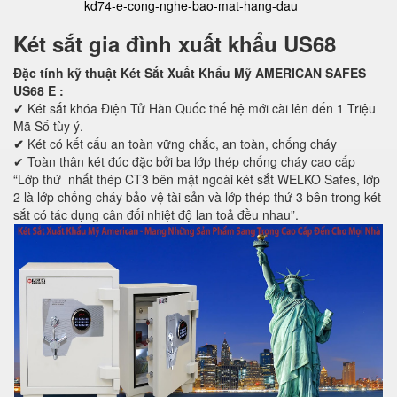
kd74-e-cong-nghe-bao-mat-hang-dau
Két sắt gia đình xuất khẩu US68
Đặc tính kỹ thuật Két Sắt Xuất Khẩu Mỹ AMERICAN SAFES
US68 E
:
✔ Két sắt khóa Điện Tử Hàn Quốc thế hệ mới cài lên đến 1 Triệu
Mã Số tùy ý.
✔
Két có kết cấu an toàn vững chắc, an toàn, chống cháy
✔ Toàn thân két đúc đặc bởi ba lớp thép chống cháy cao cấp
“Lớp thứ nhất thép CT3 bên mặt ngoài két sắt WELKO Safes, lớp
2 là lớp chống cháy bảo vệ tài sản và lớp thép thứ 3 bên trong két
sắt có tác dụng cân đối nhiệt độ lan toả đều nhau”.