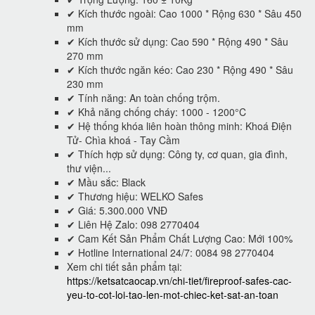
✔ Kích thước ngoài: Cao 1000 * Rộng 630 * Sâu 450
mm
✔ Kích thước sử dụng: Cao 590 * Rộng 490 * Sâu
270 mm
✔ Kích thước ngăn kéo: Cao 230 * Rộng 490 * Sâu
230 mm
✔ Tính năng: An toàn chống trộm.
✔ Khả năng chống cháy: 1000 - 1200°C
✔ Hệ thống khóa liên hoàn thông minh: Khoá Điện
Tử- Chìa khoá - Tay Cầm
✔ Thích hợp sử dụng: Công ty, cơ quan, gia đình,
thư viện...
✔ Mầu sắc: Black
✔ Thương hiệu: WELKO Safes
✔ Giá: 5.300.000 VNĐ
✔ Liên Hệ Zalo: 098 2770404
✔ Cam Kết Sản Phẩm Chất Lượng Cao: Mới 100%
✔ Hotline International 24/7: 0084 98 2770404
Xem chi tiết sản phẩm tại:
https://ketsatcaocap.vn/chi-tiet/fireproof-safes-cac-
yeu-to-cot-loi-tao-len-mot-chiec-ket-sat-an-toan