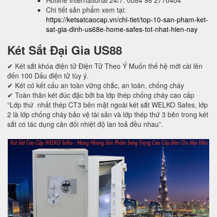
Hotline International 24/7: 0084 98 2770404
Chi tiết sản phẩm xem tại:
https://ketsatcaocap.vn/chi-tiet/top-10-san-pham-ket-
sat-gia-dinh-us68e-home-safes-tot-nhat-hien-nay
Két Sắt Đại Gia US88
✔ Két sắt khóa điện tử Điện Tử Theo Ý Muốn thế hệ mới cài lên
đến 100 Dấu điện tử tùy ý.
✔ Két có kết cấu an toàn vững chắc, an toàn, chống cháy
✔ Toàn thân két đúc đặc bởi ba lớp thép chống cháy cao cấp
“Lớp thứ nhất thép CT3 bên mặt ngoài két sắt WELKO Safes, lớp
2 là lớp chống cháy bảo vệ tài sản và lớp thép thứ 3 bên trong két
sắt có tác dụng cân đối nhiệt độ lan toả đều nhau”.