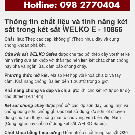
Thông tin chất liệu và tính năng két
sắt trong két sắt WELKO E - 10866
Chất liệu
: Thép cao cấp, không gỉ (Thép nhũ), dày và cứng
chống khoan phá két.
Cửa két sắt WELKO Safes
được chế tạo bởi thép dày với thiết kế
hình răng cưa ăn khớp với thân tạo nên liên kết chắc chắn chống
nạy phá và ngăn lửa, đảm bảo chống cháy.
Phương thức mở két:
Mã số kết hợp với khoá chia bi và tay
cầm. Khả năng chống lửa lên đến 1.200°C trong 2 giờ.
Khả năng chống va đập và chịu lực
: Khi cho két rơi tự do từ độ
cao 30feet (9.144m).
Két sắt chống cháy
được phủ bởi các lớp sơn dày, bóng, mịn và
chống bong sơn, chống gỉ. Đặc biệt sử dụng lớp sơn lót chuyên
dùng cho Tàu thuỷ chống mặn ở các vùng ven biển Việt Nam
(Công nghệ này chỉ có ở dòng két sắt WELKO Safes).
Chốt khóa bằng thép cứng:
Gồm nhiều chốt trong két sắt Ø30