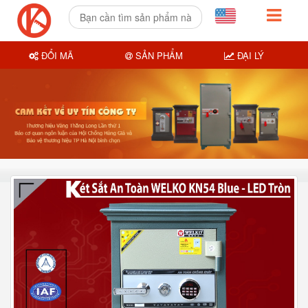
ĐỔI MÃ
SẢN PHẨM
ĐẠI LÝ