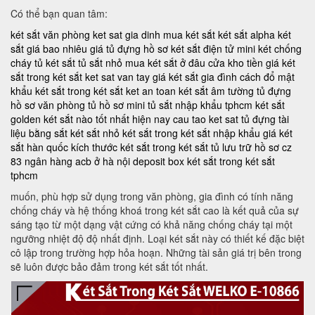
Có thể bạn quan tâm:
két sắt văn phòng
ket sat gia dinh
mua két sắt
két sắt alpha
két
sắt giá bao nhiêu
giá tủ đựng hồ sơ
két sắt điện tử mini
két chống
cháy
tủ két sắt
tủ sắt nhỏ
mua két sắt ở đâu
cửa kho tiền
giá két
sắt trong két sắt
ket sat van tay
giá két sắt gia đình
cách đổ mật
khẩu két sắt trong két sắt
ket an toan
két sắt âm tường
tủ đựng
hồ sơ văn phòng
tủ hồ sơ mini
tủ sắt nhập khẩu tphcm
két sắt
golden
két sắt nào tốt nhất hiện nay
cau tao ket sat
tủ đựng tài
liệu bằng sắt
két sắt nhỏ
két sắt trong két sắt nhập khẩu
giá két
sắt hàn quốc
kích thước két sắt trong két sắt
tủ lưu trữ hồ sơ
cz
83
ngân hàng acb ở hà nội
deposit box
két sắt trong két sắt
tphcm
muốn, phù hợp sử dụng trong văn phòng, gia đình có tính năng
chống cháy và hệ thống khoá trong két sắt cao là kết quả của sự
sáng tạo từ một dạng vật cứng có khả năng chống cháy tại một
ngưỡng nhiệt độ độ nhất định. Loại két sắt này có thiết kế đặc biệt
cô lập trong trường hợp hỏa hoạn. Những tài sản giá trị bên trong
sẽ luôn được bảo đảm trong két sắt tốt nhất.