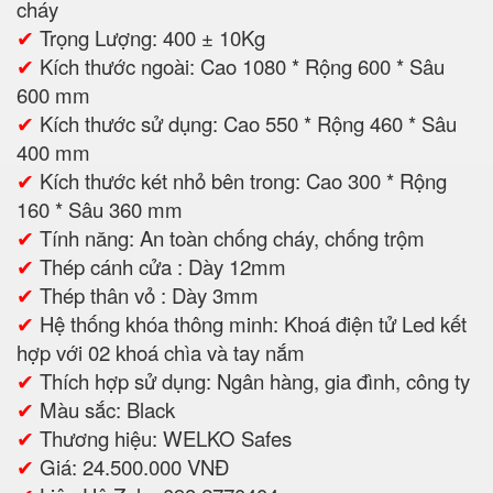
cháy
✔
Trọng Lượng: 400 ± 10Kg
✔
Kích thước ngoài: Cao 1080 * Rộng 600 * Sâu
600 mm
✔
Kích thước sử dụng: Cao 550 * Rộng 460 * Sâu
400 mm
✔
Kích thước két nhỏ bên trong: Cao 300 * Rộng
160 * Sâu 360 mm
✔
Tính năng: An toàn chống cháy, chống trộm
✔
Thép cánh cửa : Dày 12mm
✔
Thép thân vỏ : Dày 3mm
✔
Hệ thống khóa thông minh: Khoá điện tử Led kết
hợp với 02 khoá chìa và tay nắm
✔
Thích hợp sử dụng: Ngân hàng, gia đình, công ty
✔
Màu sắc: Black
✔
Thương hiệu: WELKO Safes
✔
Giá: 24.500.000 VNĐ