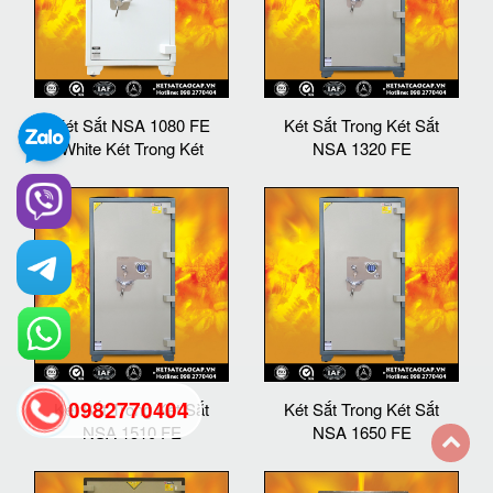
Két Sắt NSA 1080 FE
Két Sắt Trong Két Sắt
White Két Trong Két
NSA 1320 FE
0982770404
Két Sắt Trong Két Sắt
Két Sắt Trong Két Sắt
NSA 1510 FE
NSA 1650 FE
back