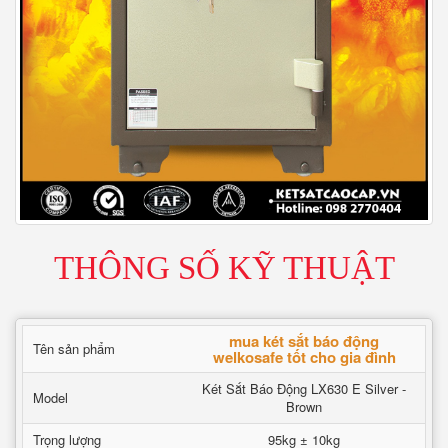
THÔNG SỐ KỸ THUẬT
mua két sắt báo động
Tên sản phẩm
welkosafe tốt cho gia đình
Két Sắt Báo Động LX630 E Silver -
Model
Brown
Trọng lượng
95kg ± 10kg