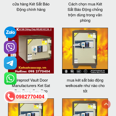
cửa hàng Két Sắt Báo
Cách chọn mua Két
Động chính hãng
Sắt Báo Động chống
trộm dùng trong văn
phòng
Fireproof Vault Door
mua két sắt báo động
Manufacturers Ket Sat
welkosafe như nào cho
Bao Dong Cao Cap
tốt
0982770404
back