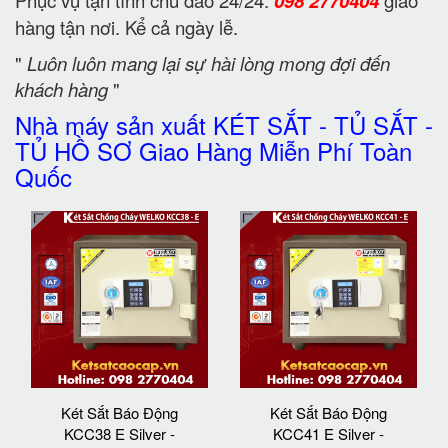
Phục vụ tận tình chu đáo 24/24:
098 2770404
giao
hàng tận nơi. Kể cả ngày lễ.
"
Luôn luôn mang lại sự hài lòng mong đợi đến
khách hàng
"
Nhà máy sản xuất KÉT SẮT - TỦ SẮT -
TỦ HỒ SƠ Giao Hàng Miễn Phí Toàn
Quốc
Két Sắt Báo Động
Két Sắt Báo Động
KCC38 E Silver -
KCC41 E Silver -