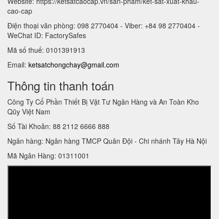
Website: https://ketsatcaocap.vn/san-pham/ket-sat-xuat-khau-
cao-cap
Điện thoại văn phòng: 098 2770404 - Viber: +84 98 2770404 -
WeChat ID: FactorySafes
Mã số thuế: 0101391913
Email:
ketsatchongchay@gmail.com
Thông tin thanh toán
Công Ty Cổ Phần Thiết Bị Vật Tư Ngân Hàng và An Toàn Kho
Qũy Việt Nam
Số Tài Khoản: 88 2112 6666 888
Ngân hàng: Ngân hàng TMCP Quân Đội - Chi nhánh Tây Hà Nội
Mã Ngân Hàng: 01311001