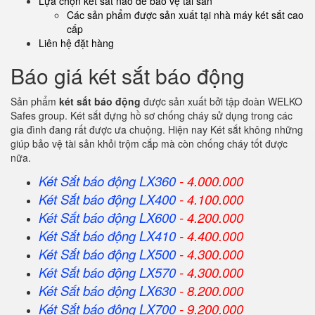
Lựa chọn két sắt nào để bảo vệ tài sản
Các sản phẩm được sản xuất tại nhà máy két sắt cao
cấp
Liên hệ đặt hàng
Báo giá két sắt báo động
Sản phẩm
két sắt báo động
được sản xuất bởi tập đoàn WELKO
Safes group. Két sắt đựng hồ sơ chống cháy sử dụng trong các
gia đình đang rất được ưa chuộng. Hiện nay Két sắt không những
giúp bảo vệ tài sản khỏi trộm cắp mà còn chống cháy tốt được
nữa.
Két Sắt báo động LX360
- 4.000.000
Két Sắt
báo động
LX400
- 4.100.000
Két Sắt
báo động
LX600
- 4.200.000
Két Sắt
báo động
LX410
- 4.400.000
Két Sắt
báo động
LX500
- 4.300.000
Két Sắt
báo động
LX570
- 4.300.000
Két Sắt
báo động
LX630
- 8.200.000
Két Sắt
báo động
LX700
- 9.200.000