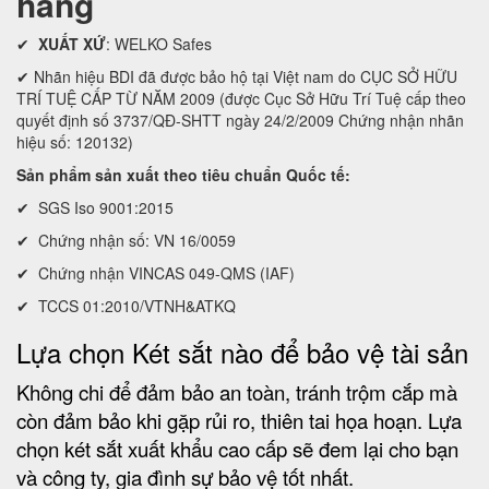
hãng
✔
XUẤT XỨ
: WELKO Safes
✔ Nhãn hiệu BDI đã được bảo hộ tại Việt nam do CỤC SỞ HỮU
TRÍ TUỆ CẤP TỪ NĂM 2009 (được Cục Sở Hữu Trí Tuệ cấp theo
quyết định số 3737/QĐ-SHTT ngày 24/2/2009 Chứng nhận nhãn
hiệu số: 120132)
Sản phẩm sản xuất theo tiêu chuẩn Quốc tế:
✔ SGS Iso 9001:2015
✔ Chứng nhận số: VN 16/0059
✔ Chứng nhận VINCAS 049-QMS (IAF)
✔ TCCS 01:2010/VTNH&ATKQ
Lựa chọn Két sắt nào để bảo vệ tài sản
Không chi để đảm bảo an toàn, tránh trộm cắp mà
còn đảm bảo khi gặp rủi ro, thiên tai họa hoạn. Lựa
chọn két sắt xuất khẩu cao cấp sẽ đem lại cho bạn
và công ty, gia đình sự bảo vệ tốt nhất.