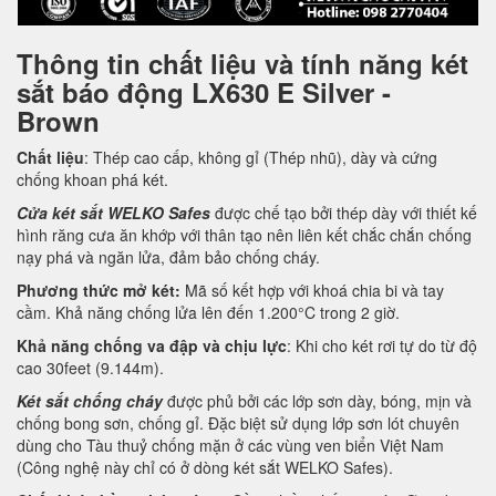
Thông tin chất liệu và tính năng két
sắt báo động LX630 E Silver -
Brown
Chất liệu
: Thép cao cấp, không gỉ (Thép nhũ), dày và cứng
chống khoan phá két.
Cửa két sắt WELKO Safes
được chế tạo bởi thép dày với thiết kế
hình răng cưa ăn khớp với thân tạo nên liên kết chắc chắn chống
nạy phá và ngăn lửa, đảm bảo chống cháy.
Phương thức mở két:
Mã số kết hợp với khoá chia bi và tay
cầm. Khả năng chống lửa lên đến 1.200°C trong 2 giờ.
Khả năng chống va đập và chịu lực
: Khi cho két rơi tự do từ độ
cao 30feet (9.144m).
Két sắt chống cháy
được phủ bởi các lớp sơn dày, bóng, mịn và
chống bong sơn, chống gỉ. Đặc biệt sử dụng lớp sơn lót chuyên
dùng cho Tàu thuỷ chống mặn ở các vùng ven biển Việt Nam
(Công nghệ này chỉ có ở dòng két sắt WELKO Safes).