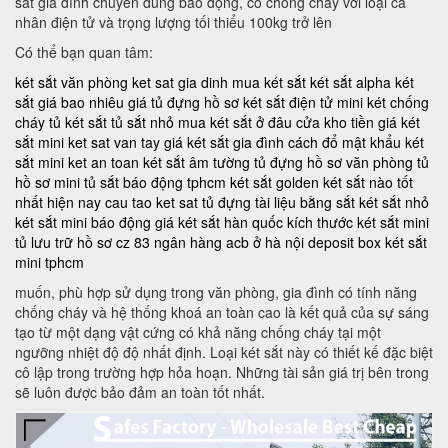
sắt gia đình chuyên dùng báo động, có chống cháy với loại cá
nhân điện tử và trọng lượng tối thiểu 100kg trở lên
Có thể bạn quan tâm:
két sắt văn phòng
ket sat gia dinh
mua két sắt
két sắt alpha
két
sắt giá bao nhiêu
giá tủ đựng hồ sơ
két sắt điện tử mini
két chống
cháy
tủ két sắt
tủ sắt nhỏ
mua két sắt ở đâu
cửa kho tiền
giá két
sắt mini
ket sat van tay
giá két sắt gia đình
cách đổ mật khẩu két
sắt mini
ket an toan
két sắt âm tường
tủ đựng hồ sơ văn phòng
tủ
hồ sơ mini
tủ sắt báo động tphcm
két sắt golden
két sắt nào tốt
nhất hiện nay
cau tao ket sat
tủ đựng tài liệu bằng sắt
két sắt nhỏ
két sắt mini báo động
giá két sắt hàn quốc
kích thước két sắt mini
tủ lưu trữ hồ sơ
cz 83
ngân hàng acb ở hà nội
deposit box
két sắt
mini tphcm
muốn, phù hợp sử dụng trong văn phòng, gia đình có tính năng
chống cháy và hệ thống khoá an toàn cao là kết quả của sự sáng
tạo từ một dạng vật cứng có khả năng chống cháy tại một
ngưỡng nhiệt độ độ nhất định. Loại két sắt này có thiết kế đặc biệt
cô lập trong trường hợp hỏa hoạn. Những tài sản giá trị bên trong
sẽ luôn được bảo đảm an toàn tốt nhất.