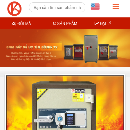
ĐỔI MÃ
SẢN PHẨM
ĐẠI LÝ