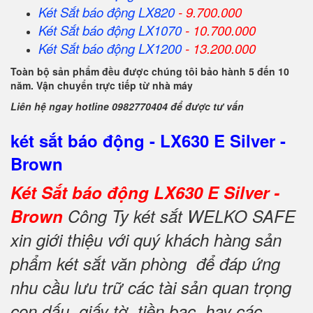
Két Sắt
báo động
LX820
- 9.700.000
Két Sắt
báo động
LX1070
- 10.700.000
Két Sắt
báo động
LX1200
- 13.200.000
Toàn bộ sản phẩm đều được chúng tôi bảo hành 5 đến 10
năm. Vận chuyển trực tiếp từ nhà máy
Liên hệ ngay hotline 0982770404 để được tư vấn
két sắt báo động - LX630 E Silver -
Brown
Két Sắt báo động LX630 E Silver -
Brown
Công Ty két sắt WELKO SAFE
xin giới thiệu với quý khách hàng sản
phẩm két sắt văn phòng để đáp ứng
nhu cầu lưu trữ các tài sản quan trọng
con dấu, giấy tờ, tiền bạc, hay các