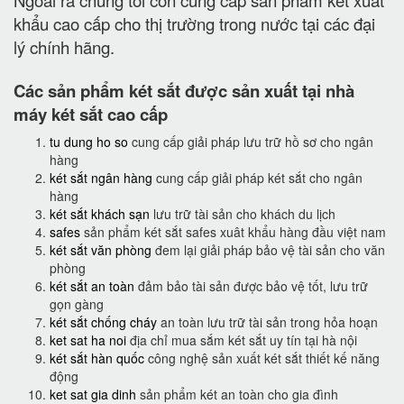
Ngoài ra chúng tôi còn cung cấp sản phẩm két xuất
khẩu cao cấp cho thị trường trong nước tại các đại
lý chính hãng.
Các sản phẩm két sắt được sản xuất tại nhà
máy két sắt cao cấp
tu dung ho so
cung cấp giải pháp lưu trữ hồ sơ cho ngân
hàng
két sắt ngân hàng
cung cấp giải pháp két sắt cho ngân
hàng
két sắt khách sạn
lưu trữ tài sản cho khách du lịch
safes
sản phẩm két sắt safes xuât khẩu hàng đầu việt nam
két sắt văn phòng
đem lại giải pháp bảo vệ tài sản cho văn
phòng
két sắt an toàn
đảm bảo tài sản được bảo vệ tốt, lưu trữ
gọn gàng
két sắt chống cháy
an toàn lưu trữ tài sản trong hỏa hoạn
ket sat ha noi
địa chỉ mua sắm két sắt uy tín tại hà nội
két sắt hàn quốc
công nghệ sản xuất két sắt thiết kế năng
động
ket sat gia dinh
sản phẩm két an toàn cho gia đình