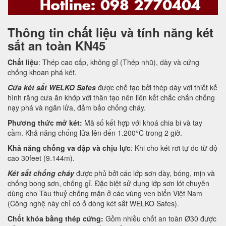
Thông tin chất liệu và tính năng két
sắt an toàn KN45
Chất liệu
: Thép cao cấp, không gỉ (Thép nhũ), dày và cứng
chống khoan phá két.
Cửa két sắt WELKO Safes
được chế tạo bởi thép dày với thiết kế
hình răng cưa ăn khớp với thân tạo nên liên kết chắc chắn chống
nạy phá và ngăn lửa, đảm bảo chống cháy.
Phương thức mở két:
Mã số kết hợp với khoá chia bi và tay
cầm. Khả năng chống lửa lên đến 1.200°C trong 2 giờ.
Khả năng chống va đập và chịu lực
: Khi cho két rơi tự do từ độ
cao 30feet (9.144m).
Két sắt chống cháy
được phủ bởi các lớp sơn dày, bóng, mịn và
chống bong sơn, chống gỉ. Đặc biệt sử dụng lớp sơn lót chuyên
dùng cho Tàu thuỷ chống mặn ở các vùng ven biển Việt Nam
(Công nghệ này chỉ có ở dòng két sắt WELKO Safes).
Chốt khóa bằng thép cứng:
Gồm nhiều chốt an toàn Ø30 được