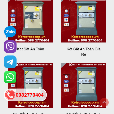
Két Sắt An Toàn
Két Sắt An Toàn Giá
Rẻ
0982770404
back