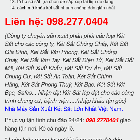
tủ hồ sơ sắt
lựa chọn để sắp xếp tài liệu dễ dàng
cách mở khóa két sắt
nhanh chóng đơn giản nhất
Liên hệ: 098.277.0404
(Công ty chuyên sản xuất phân phối các loại Két
Sắt cho các công ty, Két Sắt Chống Cháy, Két Sắt
Gia Đình, Két Sắt Văn Phòng, Két Sắt Chống
Cháy, Két Sắt Vân Tay, Két Sắt Điện Tử, Két Sắt Đổi
Mã, Két Sắt Xuất Khẩu, Két Sắt Dự Án, Két Sắt
Chung Cư, Két Sắt An Toàn, Két Sắt Chính
Hãng, Két Sắt Phong Thuỷ, Két Bạc, Két Sắt Két
Bạc, Safes... Nhận đặt Két Sắt lắp đặt cho các công
trình chung cư, bệnh viện.....(nhập khẩu tận gốc)
Nhà Máy Sản Xuất Két Sắt Lớn Nhất Việt Nam.
Phục vụ tận tình chu đáo 24/24:
098 2770404
giao
hàng tận nơi. Kể cả ngày lễ.
"
Luôn luôn mang lại sự hài lòng mong đợi đến