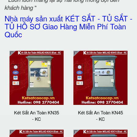
khách hàng
"
Nhà máy sản xuất KÉT SẮT - TỦ SẮT -
TỦ HỒ SƠ Giao Hàng Miễn Phí Toàn
Quốc
Két Sắt An Toàn KN35
Két Sắt An Toàn KN45
- KC
- KC