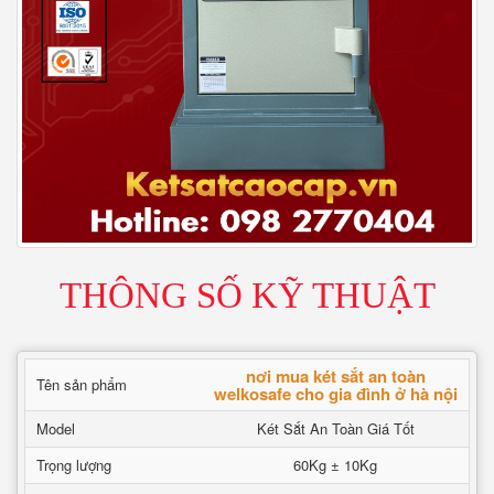
THÔNG SỐ KỸ THUẬT
nơi mua két sắt an toàn
Tên sản phẩm
welkosafe cho gia đình ở hà nội
Model
Két Sắt An Toàn Giá Tốt
Trọng lượng
60Kg ± 10Kg