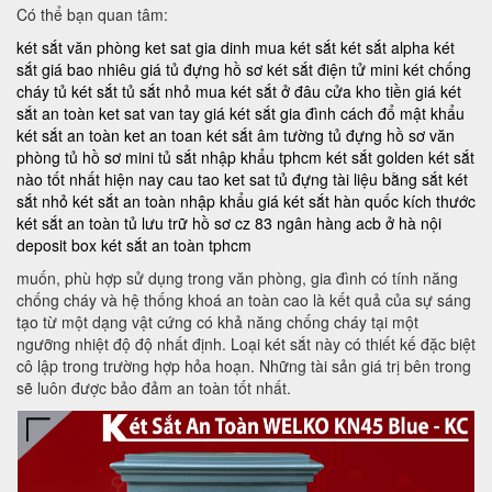
Có thể bạn quan tâm:
két sắt văn phòng
ket sat gia dinh
mua két sắt
két sắt alpha
két
sắt giá bao nhiêu
giá tủ đựng hồ sơ
két sắt điện tử mini
két chống
cháy
tủ két sắt
tủ sắt nhỏ
mua két sắt ở đâu
cửa kho tiền
giá két
sắt an toàn
ket sat van tay
giá két sắt gia đình
cách đổ mật khẩu
két sắt an toàn
ket an toan
két sắt âm tường
tủ đựng hồ sơ văn
phòng
tủ hồ sơ mini
tủ sắt nhập khẩu tphcm
két sắt golden
két sắt
nào tốt nhất hiện nay
cau tao ket sat
tủ đựng tài liệu bằng sắt
két
sắt nhỏ
két sắt an toàn nhập khẩu
giá két sắt hàn quốc
kích thước
két sắt an toàn
tủ lưu trữ hồ sơ
cz 83
ngân hàng acb ở hà nội
deposit box
két sắt an toàn tphcm
muốn, phù hợp sử dụng trong văn phòng, gia đình có tính năng
chống cháy và hệ thống khoá an toàn cao là kết quả của sự sáng
tạo từ một dạng vật cứng có khả năng chống cháy tại một
ngưỡng nhiệt độ độ nhất định. Loại két sắt này có thiết kế đặc biệt
cô lập trong trường hợp hỏa hoạn. Những tài sản giá trị bên trong
sẽ luôn được bảo đảm an toàn tốt nhất.