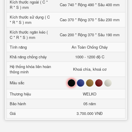
Kích thước ngoài ( C *
Cao 740 * Rộng 490 * Sâu 400 mm
R * S ) mm
Kích thước sử dụng ( C
Cao 370 * Rộng 370 * Sâu 230 mm
* R * S ) mm
Kích thước ngăn kéo (
Cao 200 * Rộng 370 * Sâu 190 mm
C * R * S ) mm
Tính năng
An Toàn Chống Cháy
Khả năng chống cháy
1000 - 1200 độ C
Hệ thống khóa liên hoàn
Khoá chìa, khoá cơ
thông minh
Đen
Xanh
Nâu
Đỏ
Trắng
Mầu sắc
Thương hiệu
WELKO
Bảo hành
05 năm
Giá
3.700.000 VNĐ