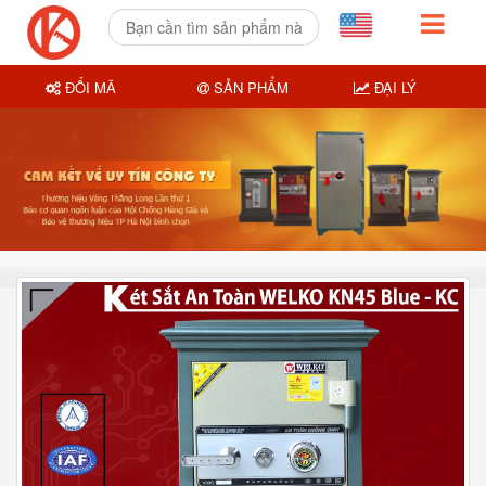
ĐỔI MÃ
SẢN PHẨM
ĐẠI LÝ