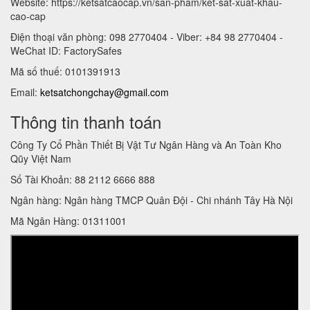
Website: https://ketsatcaocap.vn/san-pham/ket-sat-xuat-khau-
cao-cap
Điện thoại văn phòng: 098 2770404 - Viber: +84 98 2770404 -
WeChat ID: FactorySafes
Mã số thuế: 0101391913
Email:
ketsatchongchay@gmail.com
Thông tin thanh toán
Công Ty Cổ Phần Thiết Bị Vật Tư Ngân Hàng và An Toàn Kho
Qũy Việt Nam
Số Tài Khoản: 88 2112 6666 888
Ngân hàng: Ngân hàng TMCP Quân Đội - Chi nhánh Tây Hà Nội
Mã Ngân Hàng: 01311001