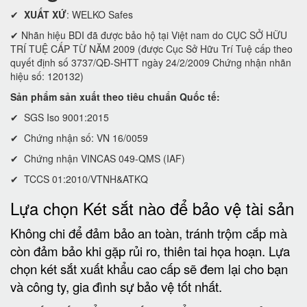
✔
XUẤT XỨ
: WELKO Safes
✔ Nhãn hiệu BDI đã được bảo hộ tại Việt nam do CỤC SỞ HỮU
TRÍ TUỆ CẤP TỪ NĂM 2009 (được Cục Sở Hữu Trí Tuệ cấp theo
quyết định số 3737/QĐ-SHTT ngày 24/2/2009 Chứng nhận nhãn
hiệu số: 120132)
Sản phẩm sản xuất theo tiêu chuẩn Quốc tế:
✔ SGS Iso 9001:2015
✔ Chứng nhận số: VN 16/0059
✔ Chứng nhận VINCAS 049-QMS (IAF)
✔ TCCS 01:2010/VTNH&ATKQ
Lựa chọn Két sắt nào để bảo vệ tài sản
Không chi để đảm bảo an toàn, tránh trộm cắp mà
còn đảm bảo khi gặp rủi ro, thiên tai họa hoạn. Lựa
chọn két sắt xuất khẩu cao cấp sẽ đem lại cho bạn
và công ty, gia đình sự bảo vệ tốt nhất.