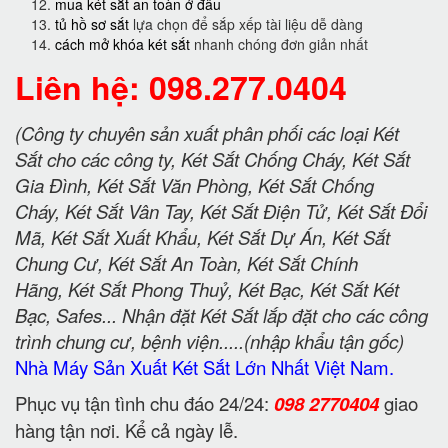
mua két sắt an toàn ở đâu
tủ hồ sơ sắt
lựa chọn để sắp xếp tài liệu dễ dàng
cách mở khóa két sắt
nhanh chóng đơn giản nhất
Liên hệ: 098.277.0404
(Công ty chuyên sản xuất phân phối các loại Két
Sắt cho các công ty, Két Sắt Chống Cháy, Két Sắt
Gia Đình, Két Sắt Văn Phòng, Két Sắt Chống
Cháy, Két Sắt Vân Tay, Két Sắt Điện Tử, Két Sắt Đổi
Mã, Két Sắt Xuất Khẩu, Két Sắt Dự Án, Két Sắt
Chung Cư, Két Sắt An Toàn, Két Sắt Chính
Hãng, Két Sắt Phong Thuỷ, Két Bạc, Két Sắt Két
Bạc, Safes... Nhận đặt Két Sắt lắp đặt cho các công
trình chung cư, bệnh viện.....(nhập khẩu tận gốc)
Nhà Máy Sản Xuất Két Sắt Lớn Nhất Việt Nam.
Phục vụ tận tình chu đáo 24/24:
098 2770404
giao
hàng tận nơi. Kể cả ngày lễ.