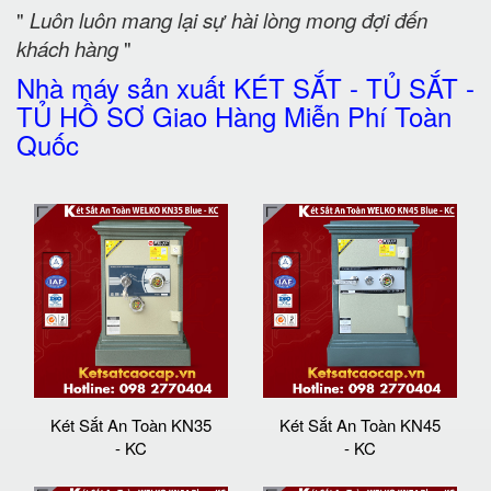
"
Luôn luôn mang lại sự hài lòng mong đợi đến
khách hàng
"
Nhà máy sản xuất KÉT SẮT - TỦ SẮT -
TỦ HỒ SƠ Giao Hàng Miễn Phí Toàn
Quốc
Két Sắt An Toàn KN35
Két Sắt An Toàn KN45
- KC
- KC