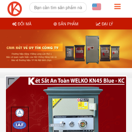
ĐỔI MÃ
SẢN PHẨM
ĐẠI LÝ