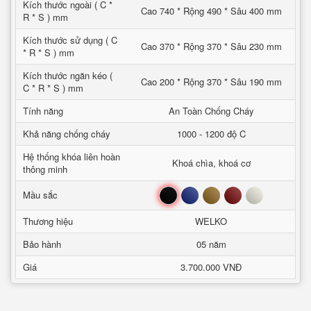
Kích thước ngoài ( C *
Cao 740 * Rộng 490 * Sâu 400 mm
R * S ) mm
Kích thước sử dụng ( C
Cao 370 * Rộng 370 * Sâu 230 mm
* R * S ) mm
Kích thước ngăn kéo (
Cao 200 * Rộng 370 * Sâu 190 mm
C * R * S ) mm
Tính năng
An Toàn Chống Cháy
Khả năng chống cháy
1000 - 1200 độ C
Hệ thống khóa liên hoàn
Khoá chìa, khoá cơ
thông minh
Đen
Xanh
Nâu
Đỏ
Trắng
Mầu sắc
Thương hiệu
WELKO
Bảo hành
05 năm
Giá
3.700.000 VNĐ