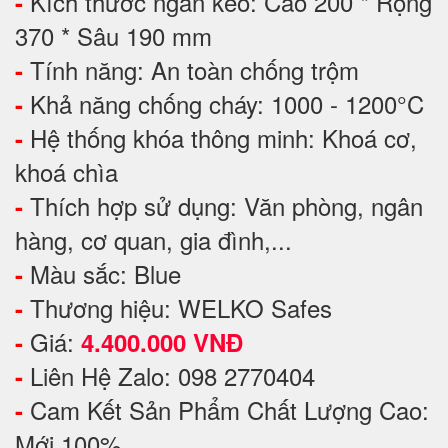
Kích thước ngăn kéo: Cao 200 * Rộng
-
370 * Sâu 190 mm
Tính năng: An toàn chống trộm
-
Khả năng chống cháy: 1000 - 1200°C
-
Hệ thống khóa thông minh: Khoá cơ,
-
khoá chìa
Thích hợp sử dụng: Văn phòng, ngân
-
hàng, cơ quan, gia đình,...
Màu sắc: Blue
-
Thương hiệu: WELKO Safes
-
Giá:
-
4.400.000 VNĐ
Liên Hệ Zalo: 098 2770404
-
Cam Kết Sản Phẩm Chất Lượng Cao:
-
Mới 100%