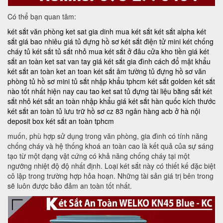
Có thể bạn quan tâm:
két sắt văn phòng
ket sat gia dinh
mua két sắt
két sắt alpha
két
sắt giá bao nhiêu
giá tủ đựng hồ sơ
két sắt điện tử mini
két chống
cháy
tủ két sắt
tủ sắt nhỏ
mua két sắt ở đâu
cửa kho tiền
giá két
sắt an toàn
ket sat van tay
giá két sắt gia đình
cách đổ mật khẩu
két sắt an toàn
ket an toan
két sắt âm tường
tủ đựng hồ sơ văn
phòng
tủ hồ sơ mini
tủ sắt nhập khẩu tphcm
két sắt golden
két sắt
nào tốt nhất hiện nay
cau tao ket sat
tủ đựng tài liệu bằng sắt
két
sắt nhỏ
két sắt an toàn nhập khẩu
giá két sắt hàn quốc
kích thước
két sắt an toàn
tủ lưu trữ hồ sơ
cz 83
ngân hàng acb ở hà nội
deposit box
két sắt an toàn tphcm
muốn, phù hợp sử dụng trong văn phòng, gia đình có tính năng
chống cháy và hệ thống khoá an toàn cao là kết quả của sự sáng
tạo từ một dạng vật cứng có khả năng chống cháy tại một
ngưỡng nhiệt độ độ nhất định. Loại két sắt này có thiết kế đặc biệt
cô lập trong trường hợp hỏa hoạn. Những tài sản giá trị bên trong
sẽ luôn được bảo đảm an toàn tốt nhất.