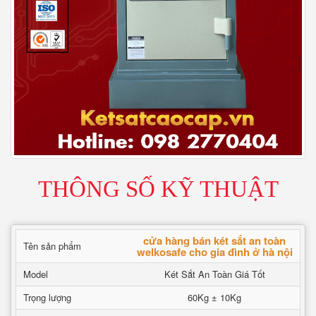
THÔNG SỐ KỸ THUẬT
cửa hàng bán két sắt an toàn
Tên sản phẩm
welkosafe cho gia đình ở hà nội
Model
Két Sắt An Toàn Giá Tốt
Trọng lượng
60Kg ± 10Kg