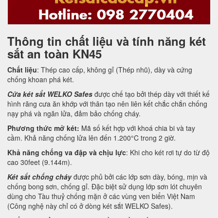
Thông tin chất liệu và tính năng két
sắt an toàn KN45
Chất liệu
: Thép cao cấp, không gỉ (Thép nhũ), dày và cứng
chống khoan phá két.
Cửa két sắt WELKO Safes
được chế tạo bởi thép dày với thiết kế
hình răng cưa ăn khớp với thân tạo nên liên kết chắc chắn chống
nạy phá và ngăn lửa, đảm bảo chống cháy.
Phương thức mở két:
Mã số kết hợp với khoá chia bi và tay
cầm. Khả năng chống lửa lên đến 1.200°C trong 2 giờ.
Khả năng chống va đập và chịu lực
: Khi cho két rơi tự do từ độ
cao 30feet (9.144m).
Két sắt chống cháy
được phủ bởi các lớp sơn dày, bóng, mịn và
chống bong sơn, chống gỉ. Đặc biệt sử dụng lớp sơn lót chuyên
dùng cho Tàu thuỷ chống mặn ở các vùng ven biển Việt Nam
(Công nghệ này chỉ có ở dòng két sắt WELKO Safes).