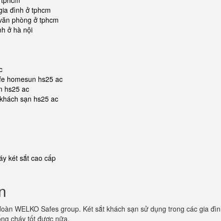
ở tphcm
gia đình ở tphcm
 văn phòng ở tphcm
nh ở hà nội
c
safe homesun hs25 ac
n hs25 ac
t khách sạn hs25 ac
y két sắt cao cấp
n
đoàn WELKO Safes group. Két sắt khách sạn sử dụng trong các gia đìn
ống cháy tốt được nữa.