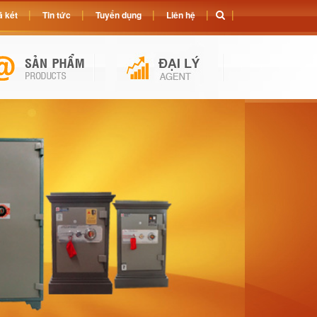
 két
Tin tức
Tuyển dụng
Liên hệ