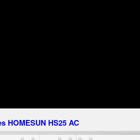
afes HOMESUN HS25 AC