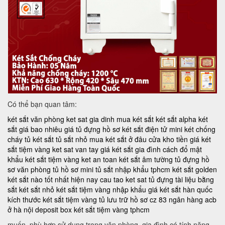
Có thể bạn quan tâm:
két sắt văn phòng
ket sat gia dinh
mua két sắt
két sắt alpha
két
sắt giá bao nhiêu
giá tủ đựng hồ sơ
két sắt điện tử mini
két chống
cháy
tủ két sắt
tủ sắt nhỏ
mua két sắt ở đâu
cửa kho tiền
giá két
sắt tiệm vàng
ket sat van tay
giá két sắt gia đình
cách đổ mật
khẩu két sắt tiệm vàng
ket an toan
két sắt âm tường
tủ đựng hồ
sơ văn phòng
tủ hồ sơ mini
tủ sắt nhập khẩu tphcm
két sắt golden
két sắt nào tốt nhất hiện nay
cau tao ket sat
tủ đựng tài liệu bằng
sắt
két sắt nhỏ
két sắt tiệm vàng nhập khẩu
giá két sắt hàn quốc
kích thước két sắt tiệm vàng
tủ lưu trữ hồ sơ
cz 83
ngân hàng acb
ở hà nội
deposit box
két sắt tiệm vàng tphcm
muốn, phù hợp sử dụng trong văn phòng, gia đình có tính năng