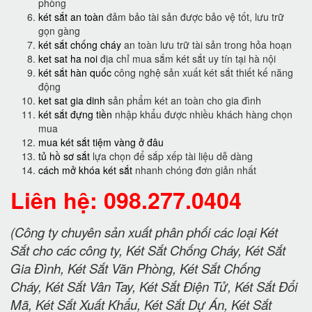
phòng
két sắt an toàn
đảm bảo tài sản được bảo vệ tốt, lưu trữ
gọn gàng
két sắt chống cháy
an toàn lưu trữ tài sản trong hỏa hoạn
ket sat ha noi
địa chỉ mua sắm két sắt uy tín tại hà nội
két sắt hàn quốc
công nghệ sản xuất két sắt thiết kế năng
động
ket sat gia dinh
sản phẩm két an toàn cho gia đình
két sắt đựng tiền
nhập khẩu được nhiều khách hàng chọn
mua
mua két sắt tiệm vàng ở đâu
tủ hồ sơ sắt
lựa chọn để sắp xếp tài liệu dễ dàng
cách mở khóa két sắt
nhanh chóng đơn giản nhất
Liên hệ: 098.277.0404
(Công ty chuyên sản xuất phân phối các loại Két
Sắt cho các công ty, Két Sắt Chống Cháy, Két Sắt
Gia Đình, Két Sắt Văn Phòng, Két Sắt Chống
Cháy, Két Sắt Vân Tay, Két Sắt Điện Tử, Két Sắt Đổi
Mã, Két Sắt Xuất Khẩu, Két Sắt Dự Án, Két Sắt