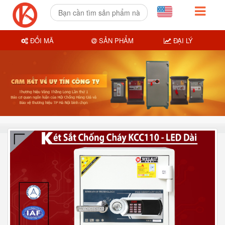
ĐỔI MÃ
SẢN PHẨM
ĐẠI LÝ