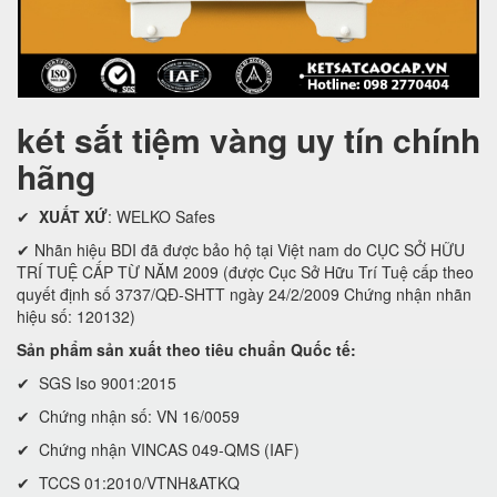
két sắt tiệm vàng uy tín chính
hãng
✔
XUẤT XỨ
: WELKO Safes
✔ Nhãn hiệu BDI đã được bảo hộ tại Việt nam do CỤC SỞ HỮU
TRÍ TUỆ CẤP TỪ NĂM 2009 (được Cục Sở Hữu Trí Tuệ cấp theo
quyết định số 3737/QĐ-SHTT ngày 24/2/2009 Chứng nhận nhãn
hiệu số: 120132)
Sản phẩm sản xuất theo tiêu chuẩn Quốc tế:
✔ SGS Iso 9001:2015
✔ Chứng nhận số: VN 16/0059
✔ Chứng nhận VINCAS 049-QMS (IAF)
✔ TCCS 01:2010/VTNH&ATKQ