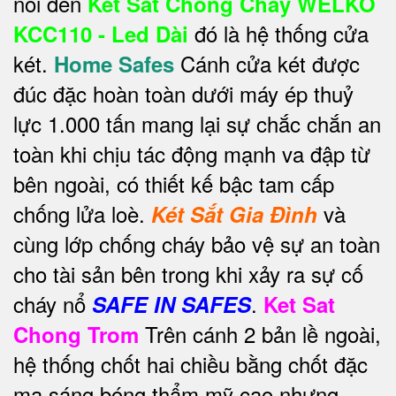
nói đến
Két Sắt Chống Cháy WELKO
đó là hệ thống cửa
KCC110 - Led Dài
két.
Cánh cửa két được
Home Safes
đúc đặc hoàn toàn dưới máy ép thuỷ
lực 1.000 tấn mang lại sự chắc chắn an
toàn khi chịu tác động mạnh va đập từ
bên ngoài, có thiết kế bậc tam cấp
chống lửa loè.
và
Két Sắt Gia Đình
cùng lớp chống cháy bảo vệ sự an toàn
cho tài sản bên trong khi xảy ra sự cố
cháy nổ
.
SAFE IN SAFES
Ket Sat
Trên cánh 2 bản lề ngoài,
Chong Trom
hệ thống chốt hai chiều bằng chốt đặc
mạ sáng bóng thẩm mỹ cao nhưng