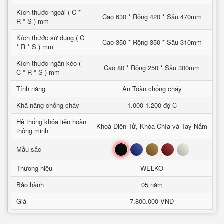
Kích thước ngoài ( C *
Cao 630 * Rộng 420 * Sâu 470mm
R * S ) mm
Kích thước sử dụng ( C
Cao 350 * Rộng 350 * Sâu 310mm
* R * S ) mm
Kích thước ngăn kéo (
Cao 80 * Rộng 250 * Sâu 300mm
C * R * S ) mm
Tính năng
An Toàn chống cháy
Khả năng chống cháy
1.000-1.200 độ C
Hệ thống khóa liên hoàn
Khoá Điện Tử, Khóa Chìa và Tay Nắm
thông minh
Đen
Xanh
Nâu
Đỏ
Trắng
Mầu sắc
Thương hiệu
WELKO
Bảo hành
05 năm
Giá
7.800.000 VNĐ