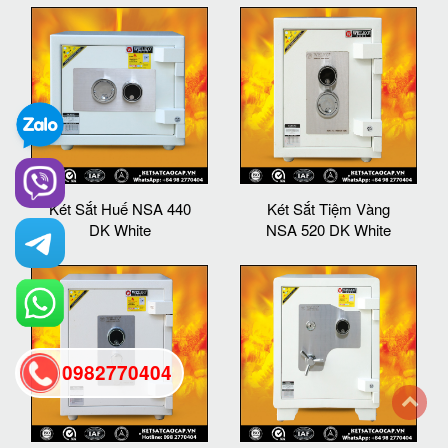
Két Sắt Huế NSA 440
Két Sắt Tiệm Vàng
DK White
NSA 520 DK White
0982770404
back