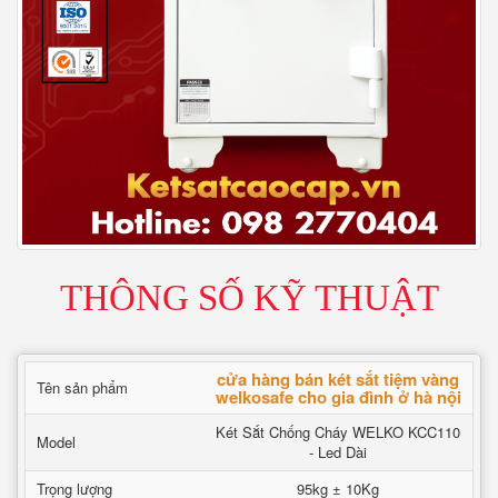
THÔNG SỐ KỸ THUẬT
cửa hàng bán két sắt tiệm vàng
Tên sản phẩm
welkosafe cho gia đình ở hà nội
Két Sắt Chống Cháy WELKO KCC110
Model
- Led Dài
Trọng lượng
95kg ± 10Kg