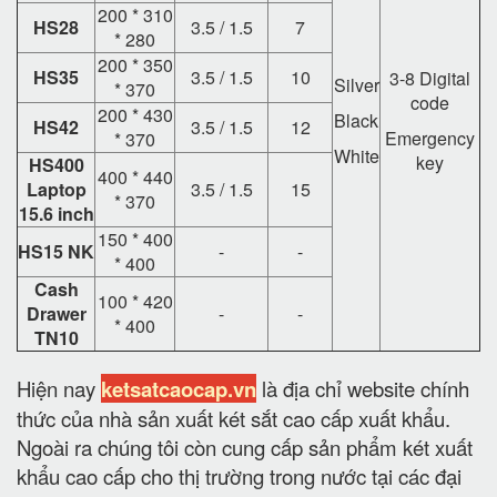
200 * 310
HS28
3.5 / 1.5
7
* 280
200 * 350
HS35
3.5 / 1.5
10
3-8 Digital
Silver
* 370
code
200 * 430
Black
HS42
3.5 / 1.5
12
Emergency
* 370
White
key
HS400
400 * 440
Laptop
3.5 / 1.5
15
* 370
15.6 inch
150 * 400
HS15 NK
-
-
* 400
Cash
100 * 420
Drawer
-
-
* 400
TN10
Hiện nay
ketsatcaocap.vn
là địa chỉ website chính
thức của nhà sản xuất két sắt cao cấp xuất khẩu.
Ngoài ra chúng tôi còn cung cấp sản phẩm két xuất
khẩu cao cấp cho thị trường trong nước tại các đại