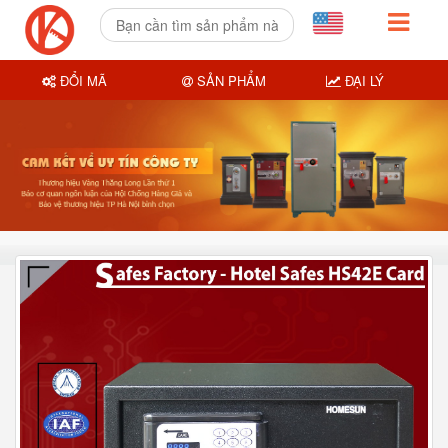
ĐỔI MÃ
SẢN PHẨM
ĐẠI LÝ