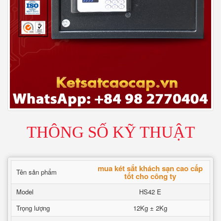
THÔNG SỐ KỸ THUẬT
mua két sắt khách sạn cao cấp
Tên sản phẩm
tốt cho công ty
Model
HS42 E
Trọng lượng
12Kg ± 2Kg