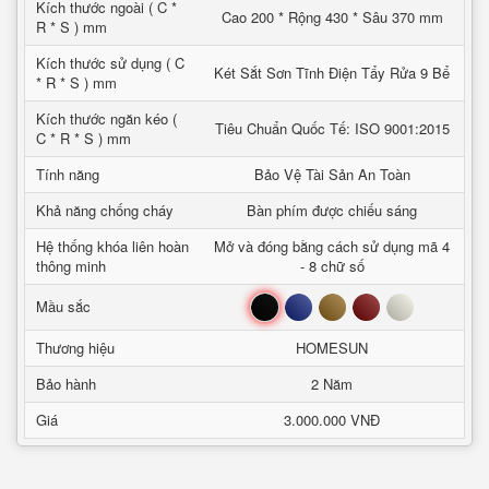
Kích thước ngoài ( C *
Cao 200 * Rộng 430 * Sâu 370 mm
R * S ) mm
Kích thước sử dụng ( C
Két Sắt Sơn Tĩnh Điện Tẩy Rửa 9 Bể
* R * S ) mm
Kích thước ngăn kéo (
Tiêu Chuẩn Quốc Tế: ISO 9001:2015
C * R * S ) mm
Tính năng
Bảo Vệ Tài Sản An Toàn
Khả năng chống cháy
Bàn phím được chiếu sáng
Hệ thống khóa liên hoàn
Mở và đóng bằng cách sử dụng mã 4
thông minh
- 8 chữ số
Đen
Xanh
Nâu
Đỏ
Trắng
Mầu sắc
Thương hiệu
HOMESUN
Bảo hành
2 Năm
Giá
3.000.000 VNĐ