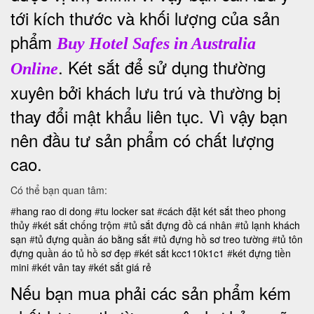
tới kích thước và khối lượng của sản
phẩm
Buy Hotel Safes in Australia
. Két sắt để sử dụng thường
Online
xuyên bởi khách lưu trú và thường bị
thay đổi mật khẩu liên tục. Vì vậy bạn
nên đầu tư sản phẩm có chất lượng
cao.
Có thể bạn quan tâm:
#
hang rao di dong
#
tu locker sat
#
cách đặt két sắt theo phong
thủy
#
két sắt chống trộm
#
tủ sắt đựng đồ cá nhân
#
tủ lạnh khách
sạn
#
tủ đựng quần áo bằng sắt
#
tủ đựng hồ sơ treo tường
#
tủ tôn
đựng quần áo
tủ hồ sơ đẹp
#
két sắt kcc110k1c1
#
két đựng tiền
mini
#
két vân tay
#
két sắt giá rẻ
Nếu bạn mua phải các sản phẩm kém