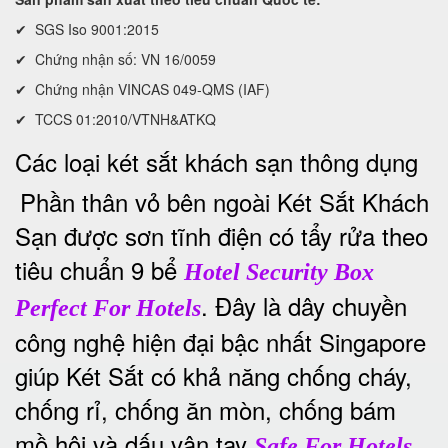
✔ SGS Iso 9001:2015
✔ Chứng nhận số: VN 16/0059
✔ Chứng nhận VINCAS 049-QMS (IAF)
✔ TCCS 01:2010/VTNH&ATKQ
Các loại két sắt khách sạn thông dụng
Phần thân vỏ bên ngoài Két Sắt Khách
Sạn được sơn tĩnh điện có tẩy rửa theo
tiêu chuẩn 9 bể
Hotel Security Box
. Đây là dây chuyền
Perfect For Hotels
công nghệ hiện đại bậc nhất Singapore
giúp Két Sắt có khả năng chống cháy,
chống rỉ, chống ăn mòn, chống bám
mồ hôi và dấu vân tay
Safe For Hotels,