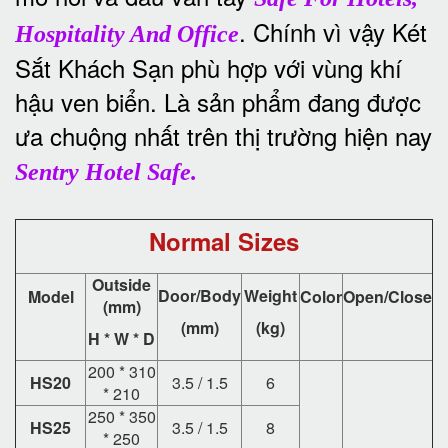
. Chính vì vậy Két
Hospitality And Office
Sắt Khách Sạn phù hợp với vùng khí
hậu ven biển. Là sản phẩm đang được
ưa chuộng nhất trên thị trường hiện nay
Sentry Hotel Safe.
Normal Sizes
Outside
Door/Body
Weight
Model
Color
Open/Close
(mm)
(mm)
(kg)
H * W * D
200 * 310
HS20
3.5 / 1.5
6
* 210
250 * 350
HS25
3.5 / 1.5
8
* 250