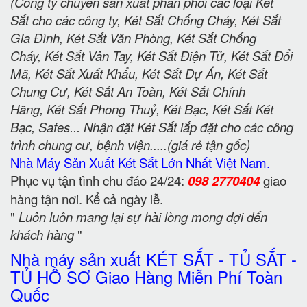
(Công ty chuyên sản xuất phân phối các loại Két
Sắt cho các công ty, Két Sắt Chống Cháy, Két Sắt
Gia Đình, Két Sắt Văn Phòng, Két Sắt Chống
Cháy, Két Sắt Vân Tay, Két Sắt Điện Tử, Két Sắt Đổi
Mã, Két Sắt Xuất Khẩu, Két Sắt Dự Án, Két Sắt
Chung Cư, Két Sắt An Toàn, Két Sắt Chính
Hãng, Két Sắt Phong Thuỷ, Két Bạc, Két Sắt Két
Bạc, Safes... Nhận đặt Két Sắt lắp đặt cho các công
trình chung cư, bệnh viện.....(giá rẻ tận gốc)
Nhà Máy Sản Xuất Két Sắt Lớn Nhất Việt Nam.
Phục vụ tận tình chu đáo 24/24:
098 2770404
giao
hàng tận nơi. Kể cả ngày lễ.
"
Luôn luôn mang lại sự hài lòng mong đợi đến
khách hàng
"
Nhà máy sản xuất KÉT SẮT - TỦ SẮT -
TỦ HỒ SƠ Giao Hàng Miễn Phí Toàn
Quốc