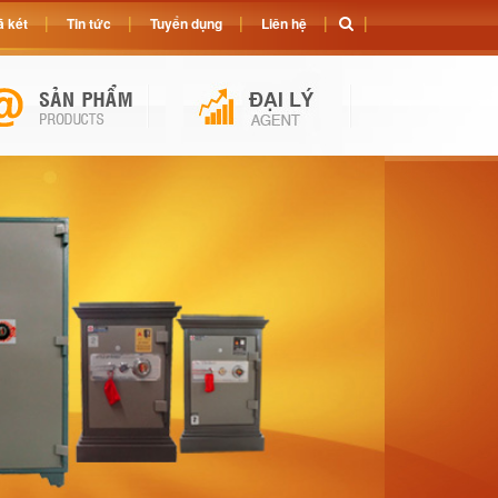
 két
Tin tức
Tuyển dụng
Liên hệ