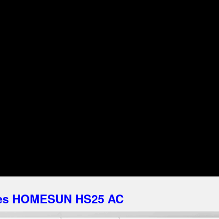
afes HOMESUN HS25 AC