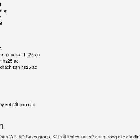
nh
hòng
y
ốt
c
safe homesun hs25 ac
n hs25 ac
t khách sạn hs25 ac
y két sắt cao cấp
n
đoàn WELKO Safes group. Két sắt khách sạn sử dụng trong các gia đìn