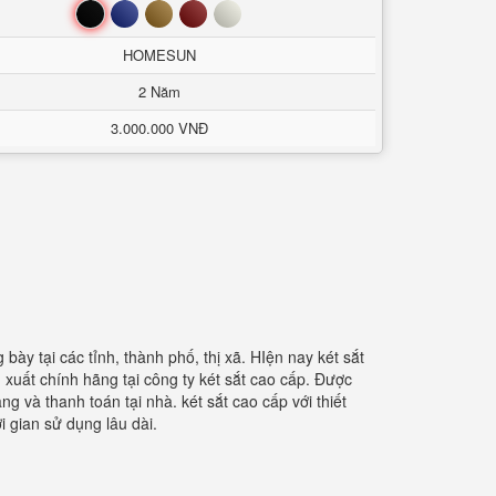
Đen
Xanh
Nâu
Đỏ
Trắng
HOMESUN
2 Năm
3.000.000 VNĐ
ày tại các tỉnh, thành phố, thị xã. HIện nay két sắt
xuất chính hãng tại công ty két sắt cao cấp. Được
g và thanh toán tại nhà. két sắt cao cấp với thiết
 gian sử dụng lâu dài.